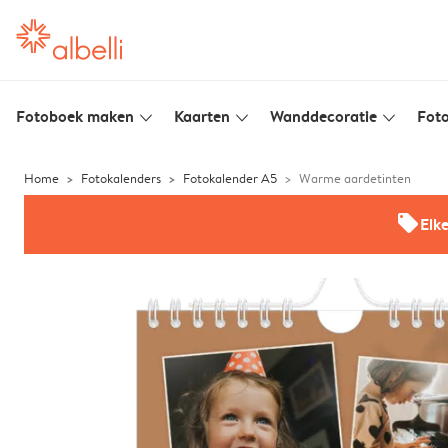
Fotoboek maken
Kaarten
Wanddecoratie
Foto
slim_arrow_down
slim_arrow_down
slim_arrow_down
Home
Fotokalenders
Fotokalender A5
Warme aardetinten
offers
Elk