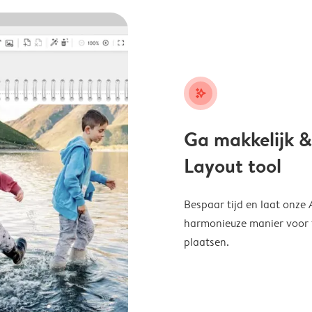
stars_plus
Ga makkelijk &
Layout tool
Bespaar tijd en laat onze
harmonieuze manier voor te
plaatsen.