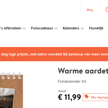
question
Blog
's afdrukken
Fotocadeaus
Kalenders
Huwelijk
slim_arrow_down
slim_arrow_down
slim_arrow_down
e dag lage prijzen, met extra voordeel bij aankoop van meer ex
Warme aardet
Fotokalender A5
Vanaf
€ 11,99
offers
Elke dag lag