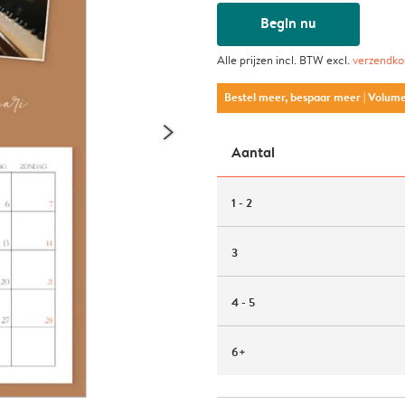
Begin nu
Alle prijzen incl. BTW excl.
verzendko
Bestel meer, bespaar meer
| Volum
Aantal
1 - 2
3
4 - 5
6+