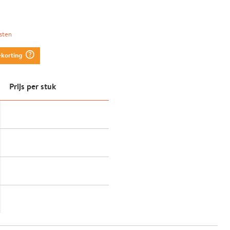
sten
question_mark_circle
ekorting
Prijs per stuk