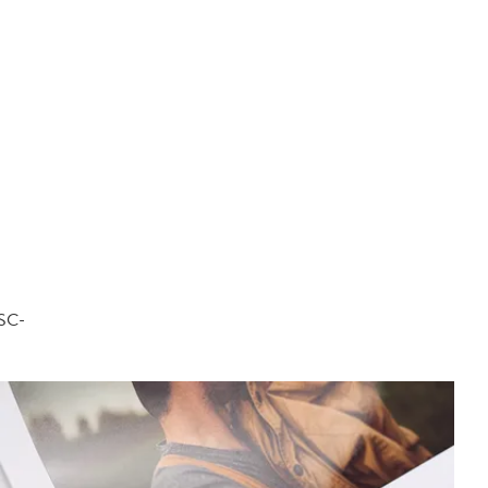
FSC-
.