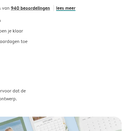
940 beoordelingen
lees meer
s van
h
ben je klaar
jaardagen toe
ervoor dat de
 ontwerp.