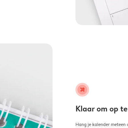
tools
Klaar om op t
Hang je kalender meteen o