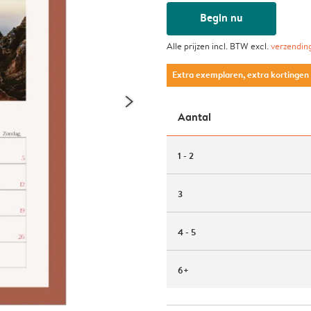
Begin nu
Alle prijzen incl. BTW excl.
verzendin
Extra exemplaren, extra kortingen
Aantal
1 - 2
3
4 - 5
6+