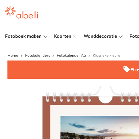
Fotoboek maken
Kaarten
Wanddecoratie
Foto
slim_arrow_down
slim_arrow_down
slim_arrow_down
Home
Fotokalenders
Fotokalender A5
Klassieke kleuren
offers
Elk