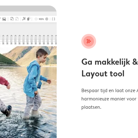
stars_plus
Ga makkelijk &
Layout tool
Bespaar tijd en laat onze
harmonieuze manier voor te
plaatsen.