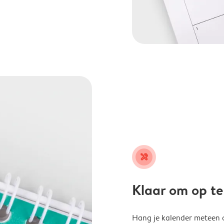
tools
Klaar om op t
Hang je kalender meteen o