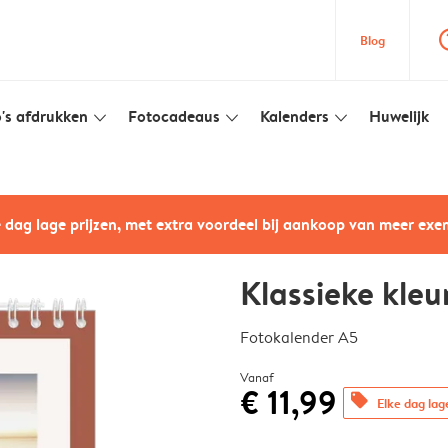
question
Blog
's afdrukken
Fotocadeaus
Kalenders
Huwelijk
slim_arrow_down
slim_arrow_down
slim_arrow_down
e dag lage prijzen, met extra voordeel bij aankoop van meer ex
Klassieke kleu
Fotokalender A5
Vanaf
€ 11,99
offers
Elke dag lag