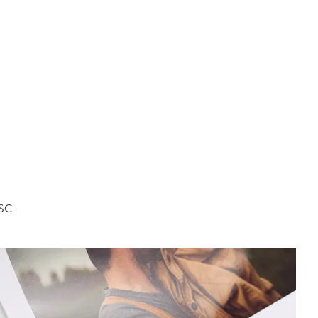
FSC-
.