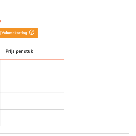
g
question_mark_circle
| Volumekorting
Prijs per stuk