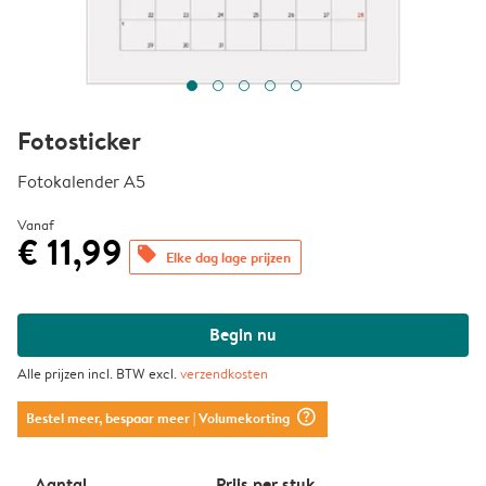
Fotosticker
Fotokalender A5
Vanaf
€ 11,99
offers
Elke dag lage prijzen
Begin nu
Alle prijzen incl. BTW excl.
verzendkosten
question_mark_circle
Bestel meer, bespaar meer
| Volumekorting
Aantal
Prijs per stuk