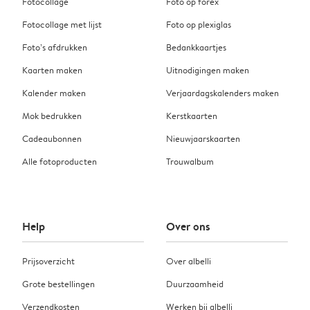
Fotocollage
Foto op forex
Fotocollage met lijst
Foto op plexiglas
Foto’s afdrukken
Bedankkaartjes
Kaarten maken
Uitnodigingen maken
Kalender maken
Verjaardagskalenders maken
Mok bedrukken
Kerstkaarten
Cadeaubonnen
Nieuwjaarskaarten
Alle fotoproducten
Trouwalbum
Help
Over ons
Prijsoverzicht
Over albelli
Grote bestellingen
Duurzaamheid
Verzendkosten
Werken bij albelli