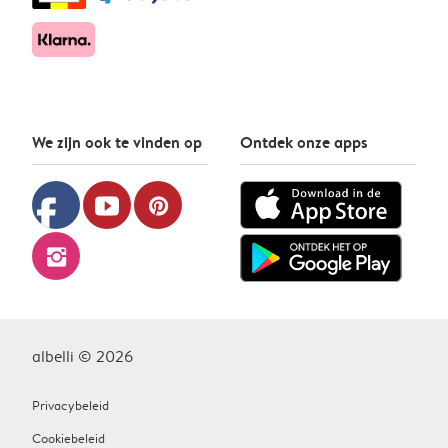
We zijn ook te vinden op
Ontdek onze apps
facebook
youtube
pinterest
instagram
albelli © 2026
Privacybeleid
Cookiebeleid