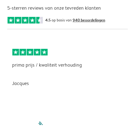
5-sterren reviews van onze tevreden klanten
4.5
op basis van
940 beoordelingen
prima prijs / kwaliteit verhouding
H
Jacques
filled-pagination
outlined-paginatio
outlined-paginat
outlined-pagin
outlined-pag
outlined-p