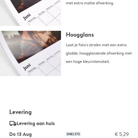
met extra matte afwerking.
Hoogglans
Laat je foto's stralen met een extra
gladde, hoogglanzende afwerking met
een hoge kleurintensiteit.
Levering
delivery_standard_v2
Levering aan huis
Do 13 Aug
€ 5,29
SNELSTE