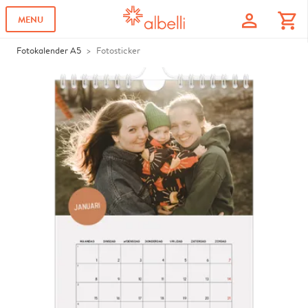
profile
shopping_cart
MENU
Fotokalender A5
Fotosticker