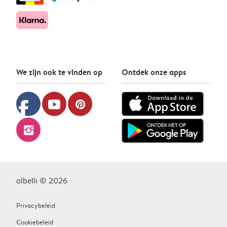
We zijn ook te vinden op
Ontdek onze apps
facebook
youtube
pinterest
instagram
albelli © 2026
Privacybeleid
Cookiebeleid