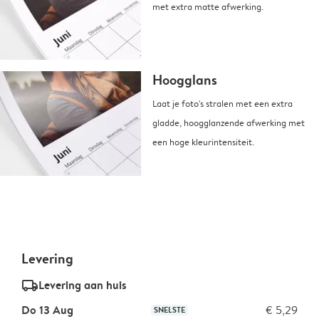
met extra matte afwerking.
Hoogglans
Laat je foto's stralen met een extra
gladde, hoogglanzende afwerking met
een hoge kleurintensiteit.
Levering
delivery_standard_v2
Levering aan huis
Do 13 Aug
€ 5,29
SNELSTE