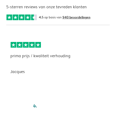
5-sterren reviews van onze tevreden klanten
4.5
op basis van
940 beoordelingen
prima prijs / kwaliteit verhouding
H
Jacques
filled-pagination
outlined-paginatio
outlined-paginat
outlined-pagin
outlined-pag
outlined-p