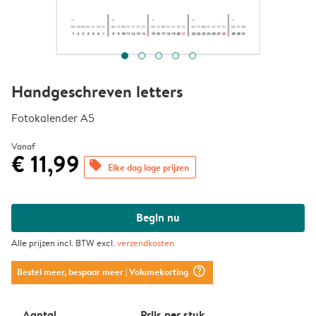
Handgeschreven letters
Fotokalender A5
Vanaf
€ 11,99
offers
Elke dag lage prijzen
Begin nu
Alle prijzen incl. BTW excl.
verzendkosten
question_mark_circle
Bestel meer, bespaar meer
| Volumekorting
Aantal
Prijs per stuk