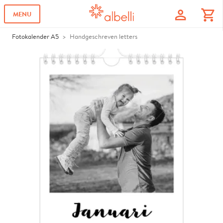
profile
shopping_cart
MENU
Fotokalender A5
Handgeschreven letters