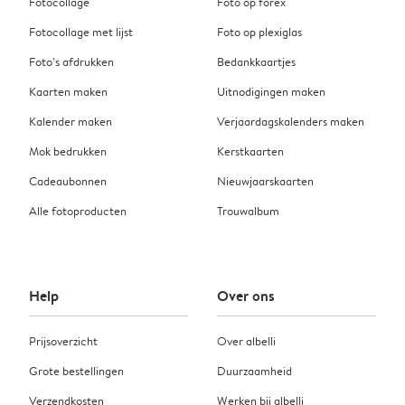
Fotocollage
Foto op forex
Fotocollage met lijst
Foto op plexiglas
Foto’s afdrukken
Bedankkaartjes
Kaarten maken
Uitnodigingen maken
Kalender maken
Verjaardagskalenders maken
Mok bedrukken
Kerstkaarten
Cadeaubonnen
Nieuwjaarskaarten
Alle fotoproducten
Trouwalbum
Help
Over ons
Prijsoverzicht
Over albelli
Grote bestellingen
Duurzaamheid
Verzendkosten
Werken bij albelli