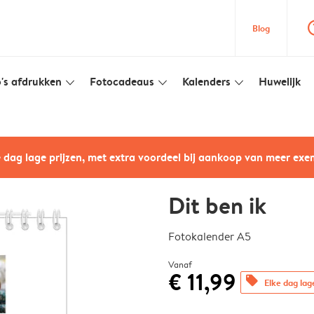
question
Blog
's afdrukken
Fotocadeaus
Kalenders
Huwelijk
slim_arrow_down
slim_arrow_down
slim_arrow_down
e dag lage prijzen, met extra voordeel bij aankoop van meer ex
Dit ben ik
Fotokalender A5
Vanaf
€ 11,99
offers
Elke dag lag