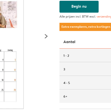
Begin nu
Alle prijzen incl. BTW excl.
verzendin
Extra exemplaren, extra kortingen
Aantal
1 - 2
3
4 - 5
6+