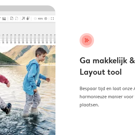
stars_plus
Ga makkelijk &
Layout tool
Bespaar tijd en laat onze
harmonieuze manier voor te
plaatsen.