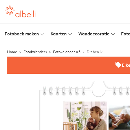
Fotoboek maken
Kaarten
Wanddecoratie
Foto
slim_arrow_down
slim_arrow_down
slim_arrow_down
Home
Fotokalenders
Fotokalender A5
Dit ben ik
offers
Elk