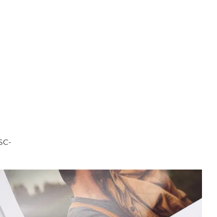
FSC-
.