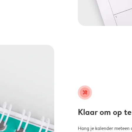
tools
Klaar om op t
Hang je kalender meteen o