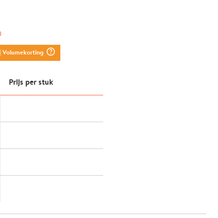
g
question_mark_circle
| Volumekorting
Prijs per stuk