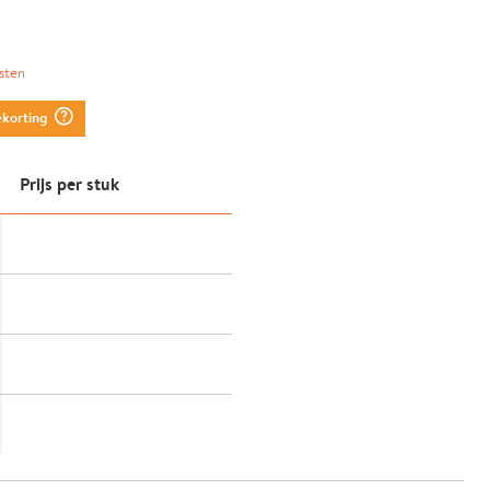
sten
question_mark_circle
ekorting
Prijs per stuk