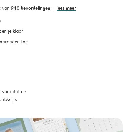
940 beoordelingen
lees meer
s van
h
ben je klaar
jaardagen toe
ervoor dat de
 ontwerp.