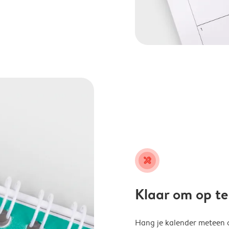
tools
Klaar om op t
Hang je kalender meteen o