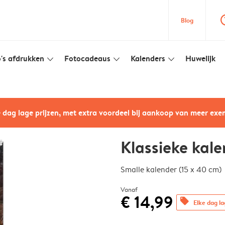
question
Blog
's afdrukken
Fotocadeaus
Kalenders
Huwelijk
slim_arrow_down
slim_arrow_down
slim_arrow_down
e dag lage prijzen, met extra voordeel bij aankoop van meer ex
Klassieke kal
Smalle kalender (15 x 40 cm)
Vanaf
€ 14,99
offers
Elke dag la