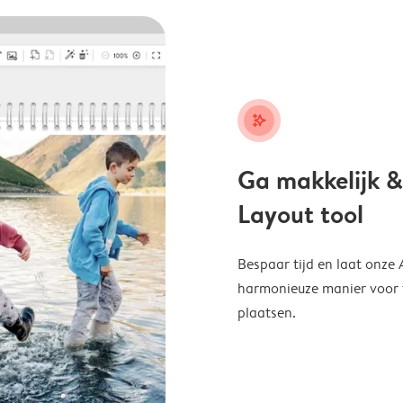
stars_plus
Ga makkelijk &
Layout tool
Bespaar tijd en laat onze
harmonieuze manier voor te
plaatsen.