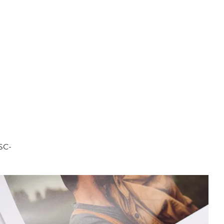
FSC-
.