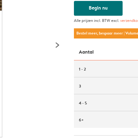
Begin nu
Alle prijzen incl. BTW excl.
verzendko
Bestel meer, bespaar meer
| Volum
Aantal
1 - 2
3
4 - 5
6+