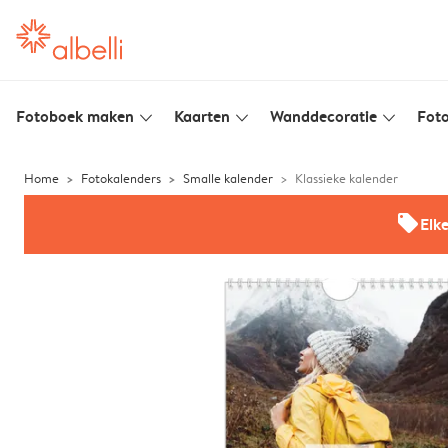
Fotoboek maken
Kaarten
Wanddecoratie
Foto
slim_arrow_down
slim_arrow_down
slim_arrow_down
Home
Fotokalenders
Smalle kalender
Klassieke kalender
offers
Elk