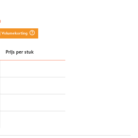
g
question_mark_circle
| Volumekorting
Prijs per stuk