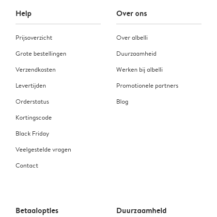
Help
Over ons
Prijsoverzicht
Over albelli
Grote bestellingen
Duurzaamheid
Verzendkosten
Werken bij albelli
Levertijden
Promotionele partners
Orderstatus
Blog
Kortingscode
Black Friday
Veelgestelde vragen
Contact
Betaalopties
Duurzaamheid