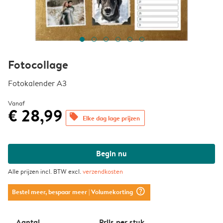
Fotocollage
Fotokalender A3
Vanaf
€ 28,99
offers
Elke dag lage prijzen
Begin nu
Alle prijzen incl. BTW excl.
verzendkosten
question_mark_circle
Bestel meer, bespaar meer
| Volumekorting
Aantal
Prijs per stuk