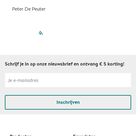
Peter De Peuter
filled-pagination
outlined-paginatio
outlined-paginat
outlined-pagin
outlined-pag
outlined-p
Schrijf je in op onze nieuwsbrief en ontvang € 5 korting!
Inschrijven