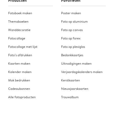
Producten
Favorieten
Fotoboek maken
Poster maken
Themaboeken
Foto op aluminium
Wanddecoratie
Foto op canvas
Fotocollage
Foto op forex
Fotocollage met lijst
Foto op plexiglas
Foto’s afdrukken
Bedankkaartjes
Kaarten maken
Uitnodigingen maken
Kalender maken
Verjaardagskalenders maken
Mok bedrukken
Kerstkaarten
Cadeaubonnen
Nieuwjaarskaarten
Alle fotoproducten
Trouwalbum