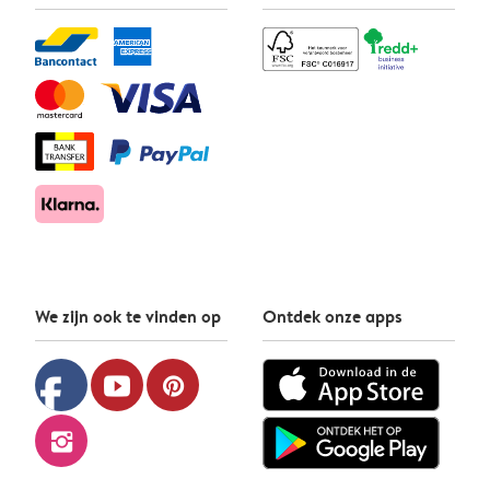
We zijn ook te vinden op
Ontdek onze apps
facebook
youtube
pinterest
instagram