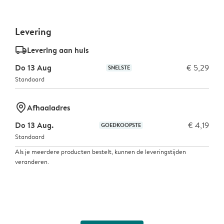
Levering
delivery_standard_v2
Levering aan huis
Do 13 Aug
€ 5,29
SNELSTE
Standaard
marker-pin
Afhaaladres
Do 13 Aug.
€ 4,19
GOEDKOOPSTE
Standaard
Als je meerdere producten bestelt, kunnen de leveringstijden
veranderen.