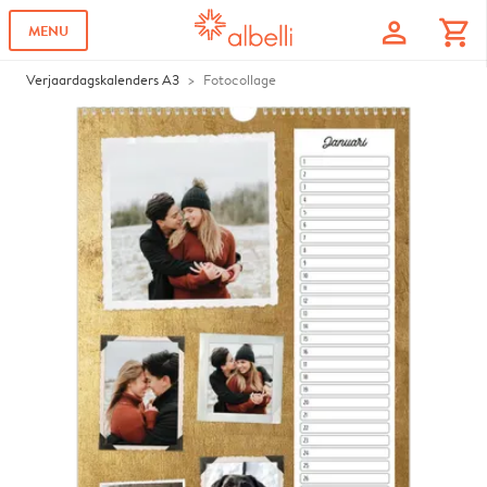
profile
shopping_cart
MENU
Verjaardagskalenders A3
Fotocollage