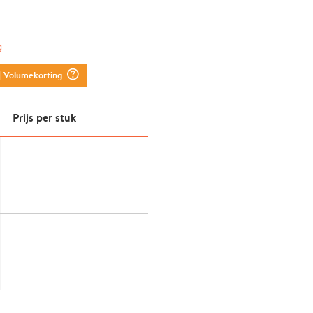
g
question_mark_circle
| Volumekorting
Prijs per stuk