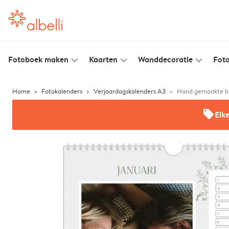
Fotoboek maken
Kaarten
Wanddecoratie
Foto
slim_arrow_down
slim_arrow_down
slim_arrow_down
Home
Fotokalenders
Verjaardagskalenders A3
Hand gemaakte 
offers
Elk