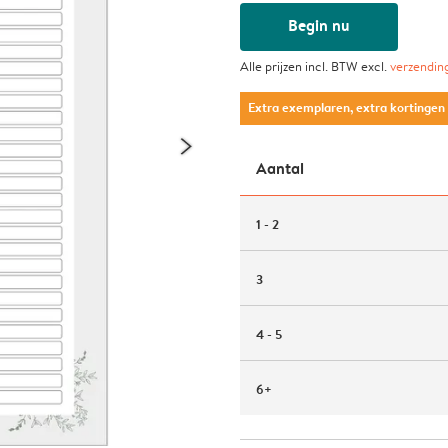
Begin nu
Alle prijzen incl. BTW excl.
verzendin
Extra exemplaren, extra kortingen
Aantal
1 - 2
3
4 - 5
6+