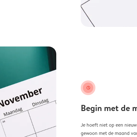
clock
Begin met de ma
Je hoeft niet op een nieu
gewoon met de maand van j