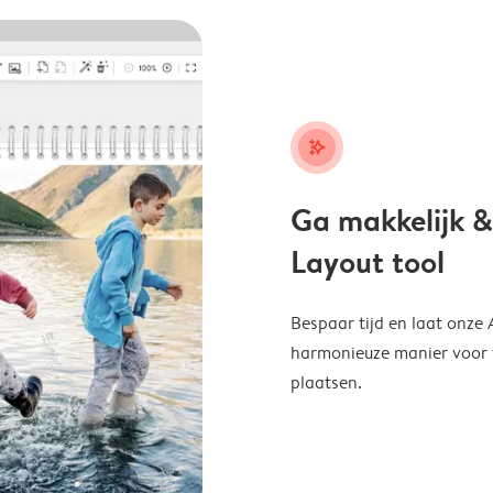
stars_plus
Ga makkelijk &
Layout tool
Bespaar tijd en laat onze
harmonieuze manier voor te
plaatsen.