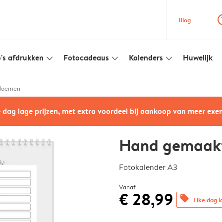
question
Blog
's afdrukken
Fotocadeaus
Kalenders
Huwelijk
slim_arrow_down
slim_arrow_down
slim_arrow_down
bloemen
e dag lage prijzen, met extra voordeel bij aankoop van meer ex
Hand gemaak
Fotokalender A3
Vanaf
€ 28,99
offers
Elke dag l