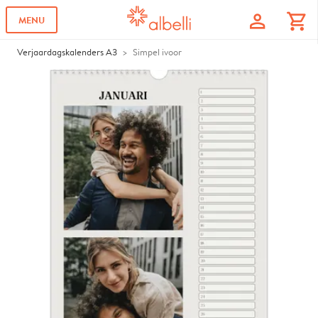
profile
shopping_cart
MENU
Verjaardagskalenders A3
Simpel ivoor