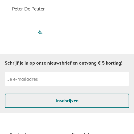
Peter De Peuter
filled-pagination
outlined-paginatio
outlined-paginat
outlined-pagin
outlined-pag
outlined-p
Schrijf je in op onze nieuwsbrief en ontvang € 5 korting!
Inschrijven