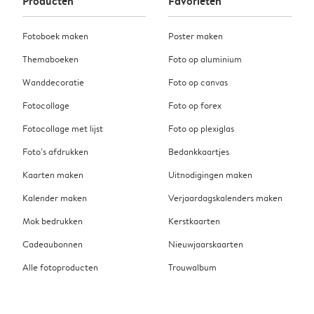
Producten
Favorieten
Fotoboek maken
Poster maken
Themaboeken
Foto op aluminium
Wanddecoratie
Foto op canvas
Fotocollage
Foto op forex
Fotocollage met lijst
Foto op plexiglas
Foto’s afdrukken
Bedankkaartjes
Kaarten maken
Uitnodigingen maken
Kalender maken
Verjaardagskalenders maken
Mok bedrukken
Kerstkaarten
Cadeaubonnen
Nieuwjaarskaarten
Alle fotoproducten
Trouwalbum