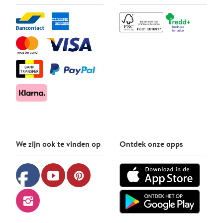
We zijn ook te vinden op
Ontdek onze apps
facebook
youtube
pinterest
instagram