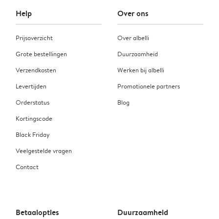
Help
Over ons
Prijsoverzicht
Over albelli
Grote bestellingen
Duurzaamheid
Verzendkosten
Werken bij albelli
Levertijden
Promotionele partners
Orderstatus
Blog
Kortingscode
Black Friday
Veelgestelde vragen
Contact
Betaalopties
Duurzaamheid