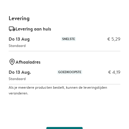
Levering
delivery_standard_v2
Levering aan huis
Do 13 Aug
€ 5,29
SNELSTE
Standaard
marker-pin
Afhaaladres
Do 13 Aug.
€ 4,19
GOEDKOOPSTE
Standaard
Als je meerdere producten bestelt, kunnen de leveringstijden
veranderen.