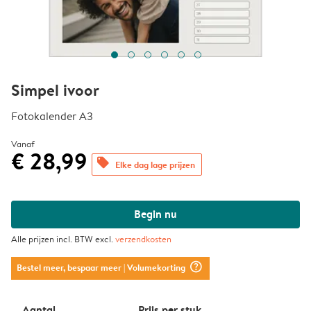
Simpel ivoor
Fotokalender A3
Vanaf
€ 28,99
offers
Elke dag lage prijzen
Begin nu
Alle prijzen incl. BTW excl.
verzendkosten
question_mark_circle
Bestel meer, bespaar meer
| Volumekorting
Aantal
Prijs per stuk