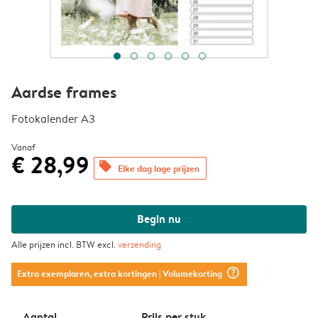
Aardse frames
Fotokalender A3
Vanaf
€ 28,99
offers
Elke dag lage prijzen
Begin nu
Alle prijzen incl. BTW excl.
verzending
question_mark_circle
Extra exemplaren, extra kortingen
| Volumekorting
Aantal
Prijs per stuk