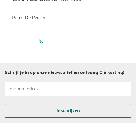
Peter De Peuter
filled-pagination
outlined-paginatio
outlined-paginat
outlined-pagin
outlined-pag
outlined-p
Schrijf je in op onze nieuwsbrief en ontvang € 5 korting!
Inschrijven