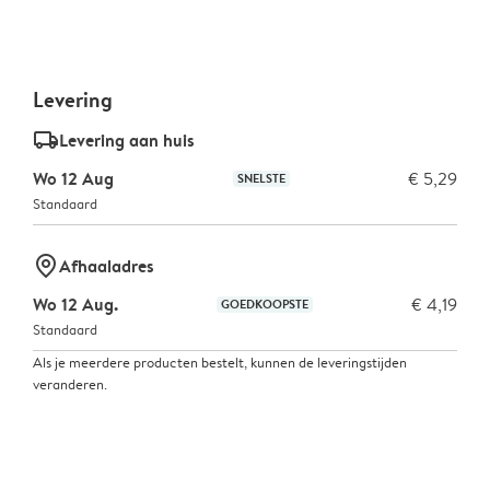
Levering
delivery_standard_v2
Levering aan huis
Wo 12 Aug
€ 5,29
SNELSTE
Standaard
marker-pin
Afhaaladres
Wo 12 Aug.
€ 4,19
GOEDKOOPSTE
Standaard
Als je meerdere producten bestelt, kunnen de leveringstijden
veranderen.