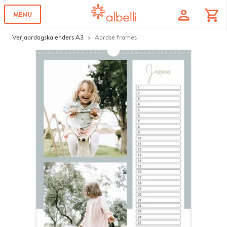
profile
shopping_cart
MENU
Verjaardagskalenders A3
Aardse frames