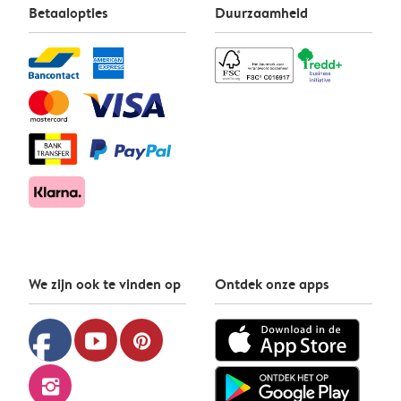
Betaalopties
Duurzaamheid
We zijn ook te vinden op
Ontdek onze apps
facebook
youtube
pinterest
instagram