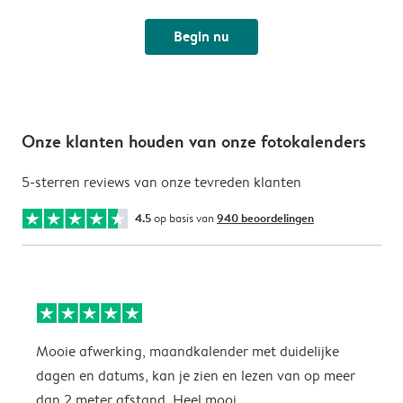
Begin nu
Onze klanten houden van onze fotokalenders
5-sterren reviews van onze tevreden klanten
4.5
op basis van
940 beoordelingen
Mooie afwerking, maandkalender met duidelijke
H
dagen en datums, kan je zien en lezen van op meer
z
dan 2 meter afstand. Heel mooi.