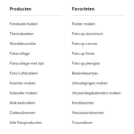
Producten
Favorieten
Fotoboek maken
Poster maken
Themaboeken
Foto op aluminium
Wanddecoratie
Foto op canvas
Fotocollage
Foto op forex
Fotocollage met lijst
Foto op plexiglas
Foto’s afdrukken
Bedankkaartjes
Kaarten maken
Uitnodigingen maken
Kalender maken
Verjaardagskalenders maken
Mok bedrukken
Kerstkaarten
Cadeaubonnen
Nieuwjaarskaarten
Alle fotoproducten
Trouwalbum