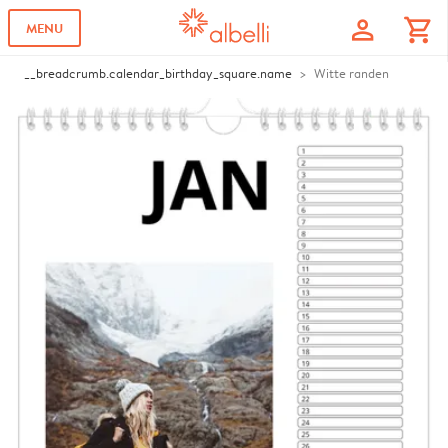
profile
shopping_cart
MENU
__breadcrumb.calendar_birthday_square.name
Witte randen