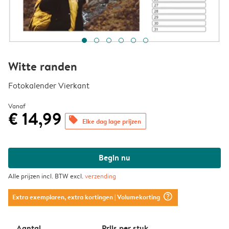
Witte randen
Fotokalender Vierkant
Vanaf
€ 14,99
offers
Elke dag lage prijzen
Begin nu
Alle prijzen incl. BTW excl.
verzending
question_mark_circle
Extra exemplaren, extra kortingen
| Volumekorting
Aantal
Prijs per stuk