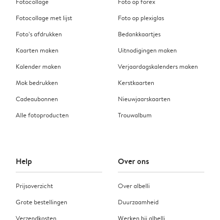
Fotocollage
Foto op forex
Fotocollage met lijst
Foto op plexiglas
Foto’s afdrukken
Bedankkaartjes
Kaarten maken
Uitnodigingen maken
Kalender maken
Verjaardagskalenders maken
Mok bedrukken
Kerstkaarten
Cadeaubonnen
Nieuwjaarskaarten
Alle fotoproducten
Trouwalbum
Help
Over ons
Prijsoverzicht
Over albelli
Grote bestellingen
Duurzaamheid
Verzendkosten
Werken bij albelli