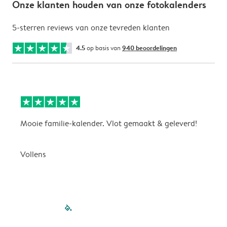
Onze klanten houden van onze fotokalenders
5-sterren reviews van onze tevreden klanten
4.5
op basis van
940 beoordelingen
Mooie familie-kalender. Vlot gemaakt & geleverd!
A
G
Vollens
filled-pagination
outlined-paginatio
outlined-paginat
outlined-pagin
outlined-pag
outlined-p