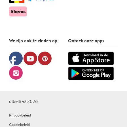
We zijn ook te vinden op
Ontdek onze apps
facebook
youtube
pinterest
instagram
albelli © 2026
Privacybeleid
Cookiebeleid