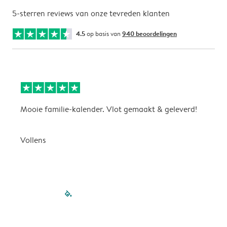
5-sterren reviews van onze tevreden klanten
4.5
op basis van
940 beoordelingen
Mooie familie-kalender. Vlot gemaakt & geleverd!
A
G
Vollens
filled-pagination
outlined-paginatio
outlined-paginat
outlined-pagin
outlined-pag
outlined-p