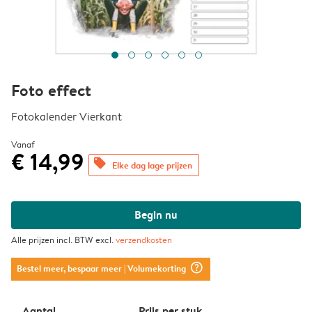
Foto effect
Fotokalender Vierkant
Vanaf
€ 14,99
offers
Elke dag lage prijzen
Begin nu
Alle prijzen incl. BTW excl.
verzendkosten
question_mark_circle
Bestel meer, bespaar meer
| Volumekorting
Aantal
Prijs per stuk