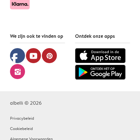
We zijn ook te vinden op
Ontdek onze apps
facebook
youtube
pinterest
instagram
albelli © 2026
Privacybeleid
Cookiebeleid
Algemene Voorwaarden