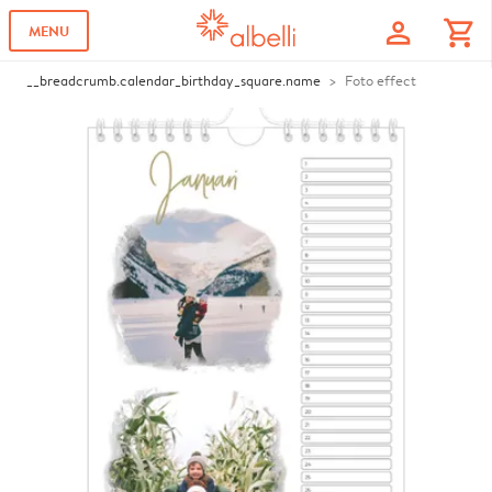
profile
shopping_cart
MENU
__breadcrumb.calendar_birthday_square.name
Foto effect