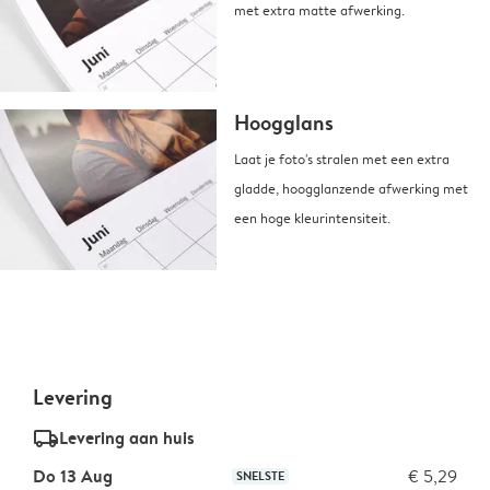
met extra matte afwerking.
Hoogglans
Laat je foto's stralen met een extra
gladde, hoogglanzende afwerking met
een hoge kleurintensiteit.
Levering
delivery_standard_v2
Levering aan huis
Do 13 Aug
€ 5,29
SNELSTE