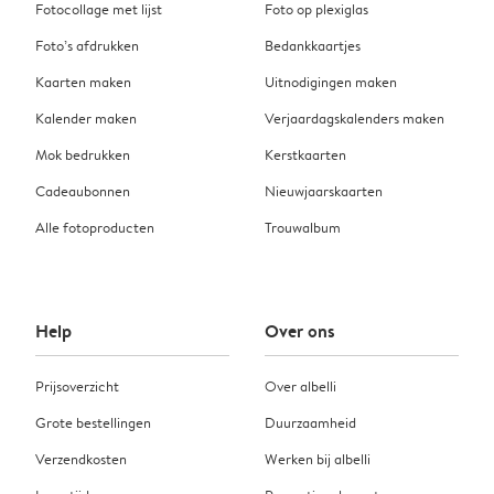
Fotocollage met lijst
Foto op plexiglas
Foto’s afdrukken
Bedankkaartjes
Kaarten maken
Uitnodigingen maken
Kalender maken
Verjaardagskalenders maken
Mok bedrukken
Kerstkaarten
Cadeaubonnen
Nieuwjaarskaarten
Alle fotoproducten
Trouwalbum
Help
Over ons
Prijsoverzicht
Over albelli
Grote bestellingen
Duurzaamheid
Verzendkosten
Werken bij albelli