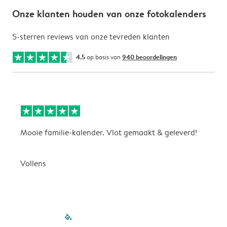
Onze klanten houden van onze fotokalenders
5-sterren reviews van onze tevreden klanten
4.5
op basis van
940 beoordelingen
Mooie familie-kalender. Vlot gemaakt & geleverd!
A
G
Vollens
filled-pagination
outlined-paginatio
outlined-paginat
outlined-pagin
outlined-pag
outlined-p