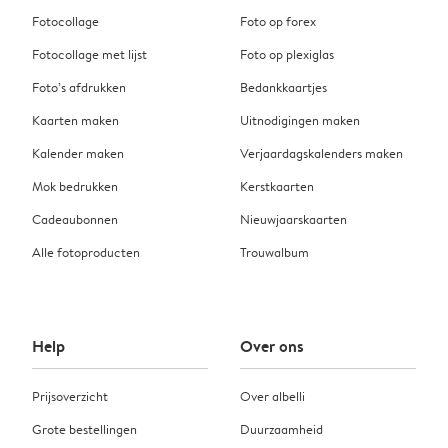
Fotocollage
Foto op forex
Fotocollage met lijst
Foto op plexiglas
Foto’s afdrukken
Bedankkaartjes
Kaarten maken
Uitnodigingen maken
Kalender maken
Verjaardagskalenders maken
Mok bedrukken
Kerstkaarten
Cadeaubonnen
Nieuwjaarskaarten
Alle fotoproducten
Trouwalbum
Help
Over ons
Prijsoverzicht
Over albelli
Grote bestellingen
Duurzaamheid