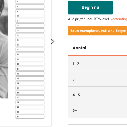
Begin nu
Alle prijzen incl. BTW excl.
verzendin
Extra exemplaren, extra kortingen
Aantal
1 - 2
3
4 - 5
6+