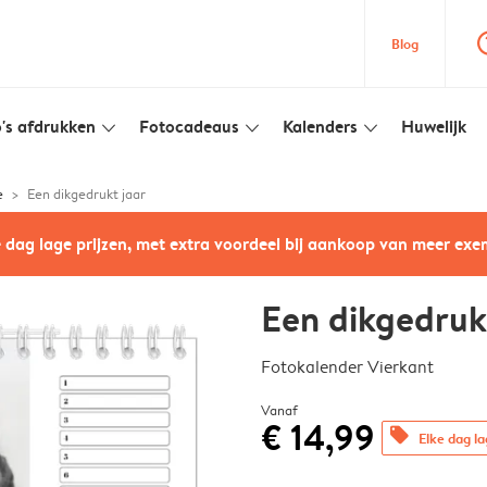
question
Blog
's afdrukken
Fotocadeaus
Kalenders
Huwelijk
slim_arrow_down
slim_arrow_down
slim_arrow_down
e
Een dikgedrukt jaar
e dag lage prijzen, met extra voordeel bij aankoop van meer ex
Een dikgedruk
Fotokalender Vierkant
Vanaf
€ 14,99
offers
Elke dag la