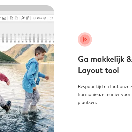
stars_plus
Ga makkelijk &
Layout tool
Bespaar tijd en laat onze
harmonieuze manier voor te
plaatsen.