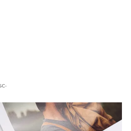
FSC-
.