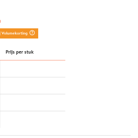
g
question_mark_circle
| Volumekorting
Prijs per stuk