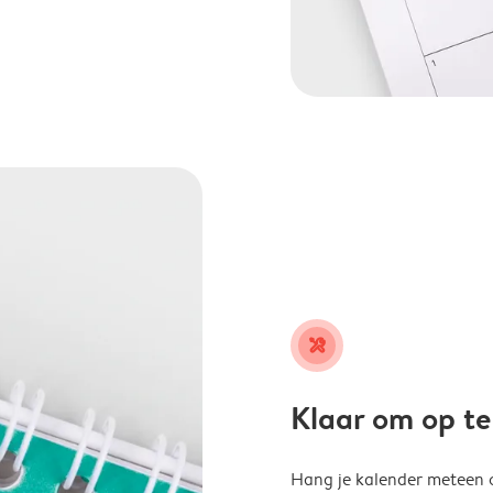
tools
Klaar om op t
Hang je kalender meteen o