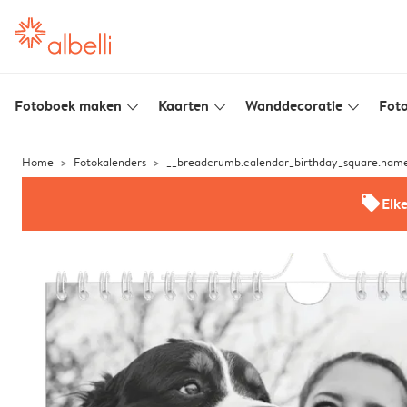
Fotoboek maken
Kaarten
Wanddecoratie
Foto
slim_arrow_down
slim_arrow_down
slim_arrow_down
Home
Fotokalenders
__breadcrumb.calendar_birthday_square.nam
offers
Elk