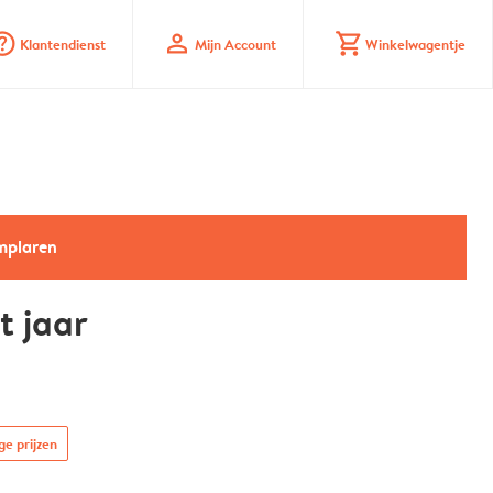
_mark_circle
profile
shopping_cart
Klantendienst
Mijn Account
Winkelwagentje
emplaren
t jaar
ge prijzen