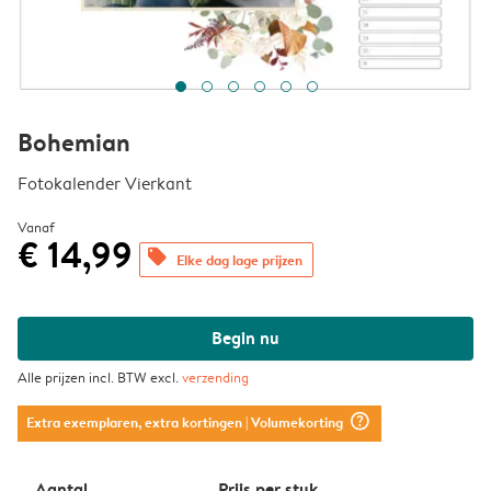
Bohemian
Fotokalender Vierkant
Vanaf
€ 14,99
offers
Elke dag lage prijzen
Begin nu
Alle prijzen incl. BTW excl.
verzending
question_mark_circle
Extra exemplaren, extra kortingen
| Volumekorting
Aantal
Prijs per stuk