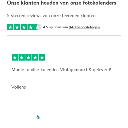
Onze klanten houden van onze fotokalenders
5-sterren reviews van onze tevreden klanten
4.5
op basis van
940 beoordelingen
Mooie familie-kalender. Vlot gemaakt & geleverd!
A
G
Vollens
filled-pagination
outlined-paginatio
outlined-paginat
outlined-pagin
outlined-pag
outlined-p