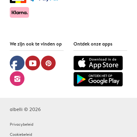
We zijn ook te vinden op
Ontdek onze apps
facebook
youtube
pinterest
instagram
albelli © 2026
Privacybeleid
Cookiebeleid