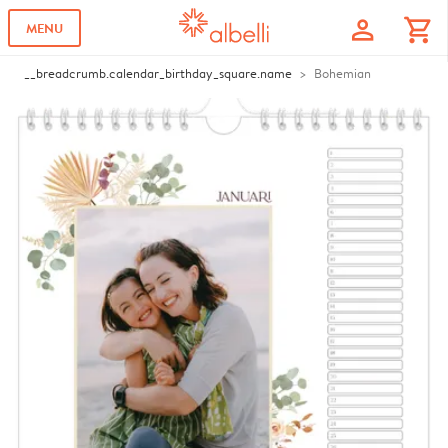
profile
shopping_cart
MENU
__breadcrumb.calendar_birthday_square.name
Bohemian