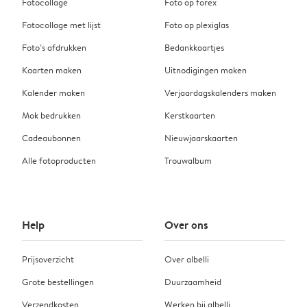
Fotocollage
Foto op forex
Fotocollage met lijst
Foto op plexiglas
Foto’s afdrukken
Bedankkaartjes
Kaarten maken
Uitnodigingen maken
Kalender maken
Verjaardagskalenders maken
Mok bedrukken
Kerstkaarten
Cadeaubonnen
Nieuwjaarskaarten
Alle fotoproducten
Trouwalbum
Help
Over ons
Prijsoverzicht
Over albelli
Grote bestellingen
Duurzaamheid
Verzendkosten
Werken bij albelli