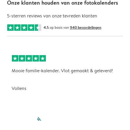
Onze klanten houden van onze fotokalenders
5-sterren reviews van onze tevreden klanten
4.5
op basis van
940 beoordelingen
Mooie familie-kalender. Vlot gemaakt & geleverd!
A
G
Vollens
filled-pagination
outlined-paginatio
outlined-paginat
outlined-pagin
outlined-pag
outlined-p