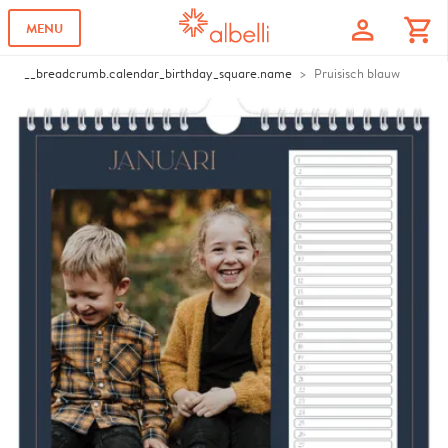
profile
shopping_cart
MENU
__breadcrumb.calendar_birthday_square.name
Pruisisch blauw