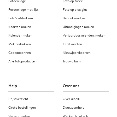
Fotocollage
Foto op forex
Fotocollage met lijst
Foto op plexiglas
Foto’s afdrukken
Bedankkaartjes
Kaarten maken
Uitnodigingen maken
Kalender maken
Verjaardagskalenders maken
Mok bedrukken
Kerstkaarten
Cadeaubonnen
Nieuwjaarskaarten
Alle fotoproducten
Trouwalbum
Help
Over ons
Prijsoverzicht
Over albelli
Grote bestellingen
Duurzaamheid
Verzendkosten
Werken bij albelli