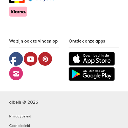
We zijn ook te vinden op
Ontdek onze apps
facebook
youtube
pinterest
instagram
albelli © 2026
Privacybeleid
Cookiebeleid