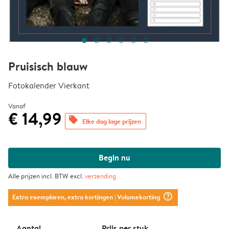
Pruisisch blauw
Fotokalender Vierkant
Vanaf
€ 14,99
offers
Elke dag lage prijzen
Begin nu
Alle prijzen incl. BTW excl.
verzending
question_mark_circle
Extra exemplaren, extra kortingen
| Volumekorting
Aantal
Prijs per stuk