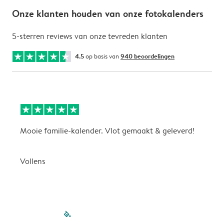
Onze klanten houden van onze fotokalenders
5-sterren reviews van onze tevreden klanten
4.5
op basis van
940 beoordelingen
Mooie familie-kalender. Vlot gemaakt & geleverd!
A
G
Vollens
filled-pagination
outlined-paginatio
outlined-paginat
outlined-pagin
outlined-pag
outlined-p