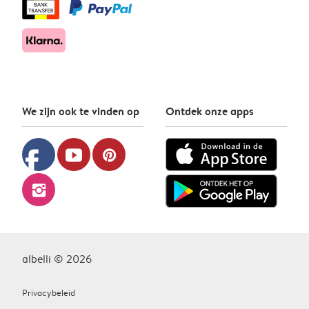
We zijn ook te vinden op
Ontdek onze apps
facebook
youtube
pinterest
instagram
albelli © 2026
Privacybeleid