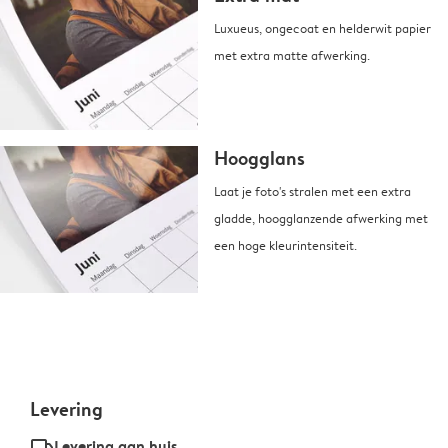
Luxueus, ongecoat en helderwit papier
met extra matte afwerking.
Hoogglans
Laat je foto's stralen met een extra
gladde, hoogglanzende afwerking met
een hoge kleurintensiteit.
Levering
delivery_standard_v2
Levering aan huis