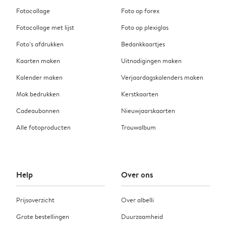
Fotocollage
Foto op forex
Fotocollage met lijst
Foto op plexiglas
Foto’s afdrukken
Bedankkaartjes
Kaarten maken
Uitnodigingen maken
Kalender maken
Verjaardagskalenders maken
Mok bedrukken
Kerstkaarten
Cadeaubonnen
Nieuwjaarskaarten
Alle fotoproducten
Trouwalbum
Help
Over ons
Prijsoverzicht
Over albelli
Grote bestellingen
Duurzaamheid