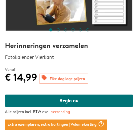
Herinneringen verzamelen
Fotokalender Vierkant
Vanaf
€ 14,99
offers
Elke dag lage prijzen
Begin nu
Alle prijzen incl. BTW excl.
verzending
question_mark_circle
Extra exemplaren, extra kortingen
| Volumekorting