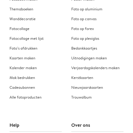
Themaboeken
Foto op aluminium
Wanddecoratie
Foto op canvas
Fotocollage
Foto op forex
Fotocollage met lijst
Foto op plexiglas
Foto’s afdrukken
Bedankkaartjes
Kaarten maken
Uitnodigingen maken
Kalender maken
Verjaardagskalenders maken
Mok bedrukken
Kerstkaarten
Cadeaubonnen
Nieuwjaarskaarten
Alle fotoproducten
Trouwalbum
Help
Over ons