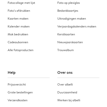
Fotocollage met lijst
Foto op plexiglas
Foto’s afdrukken
Bedankkaartjes
Kaarten maken
Uitnodigingen maken
Kalender maken
Verjaardagskalenders maken
Mok bedrukken
Kerstkaarten
Cadeaubonnen
Nieuwjaarskaarten
Alle fotoproducten
Trouwalbum
Help
Over ons
Prijsoverzicht
Over albelli
Grote bestellingen
Duurzaamheid
Verzendkosten
Werken bij albelli