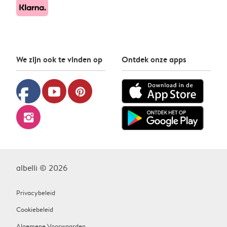
We zijn ook te vinden op
Ontdek onze apps
facebook
youtube
pinterest
instagram
albelli © 2026
Privacybeleid
Cookiebeleid
Algemene Voorwaarden