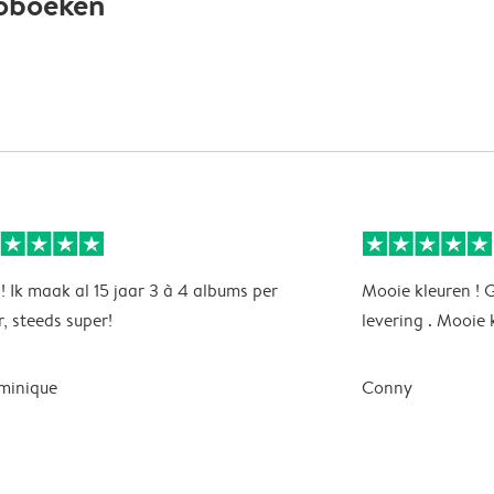
toboeken
! Ik maak al 15 jaar 3 à 4 albums per
Mooie kleuren ! 
r, steeds super!
levering . Mooie 
minique
Conny