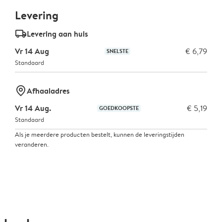
Levering
delivery_standard_v2
Levering aan huis
Vr 14 Aug
€ 6,79
SNELSTE
Standaard
marker-pin
Afhaaladres
Vr 14 Aug.
€ 5,19
GOEDKOOPSTE
Standaard
Als je meerdere producten bestelt, kunnen de leveringstijden
veranderen.