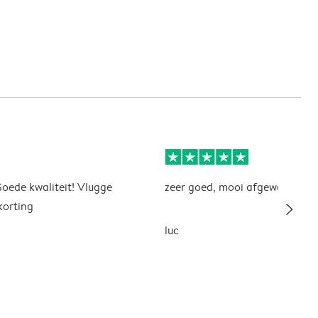
Goede kwaliteit! Vlugge
zeer goed, mooi afgewerkt resu
slim_arrow_right
korting
luc