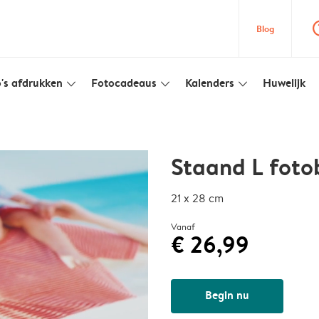
question
Blog
's afdrukken
Fotocadeaus
Kalenders
Huwelijk
slim_arrow_down
slim_arrow_down
slim_arrow_down
Staand L foto
21 x 28 cm
Vanaf
€ 26,99
Begin nu