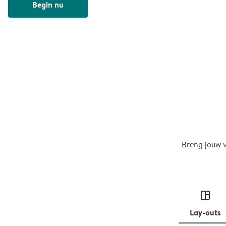
Begin nu
Breng jouw v
layout
Lay-outs