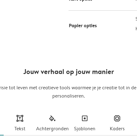
Papier opties
Jouw verhaal op jouw manier
isie tot leven met creatieve tools waarmee je je creatie tot in de
personaliseren.
text
fill
masks
frames
Tekst
Achtergronden
Sjablonen
Kaders