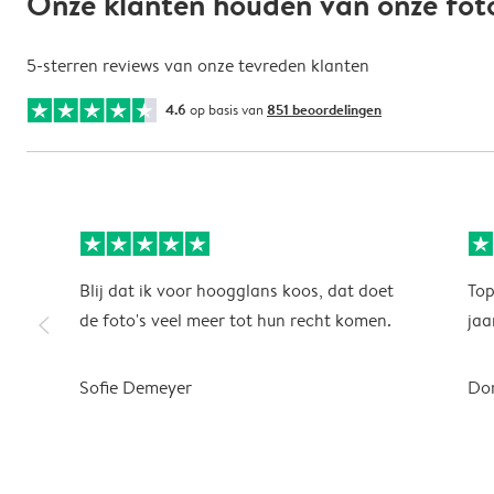
Onze klanten houden van onze fo
5-sterren reviews van onze tevreden klanten
4.6
op basis van
851 beoordelingen
Blij dat ik voor hoogglans koos, dat doet
Top
slim_arrow_left
de foto's veel meer tot hun recht komen.
jaa
Sofie Demeyer
Do