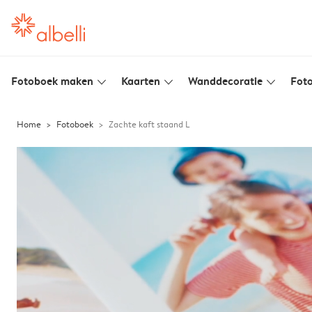
Fotoboek maken
Kaarten
Wanddecoratie
Foto
slim_arrow_down
slim_arrow_down
slim_arrow_down
Home
Fotoboek
Zachte kaft staand L