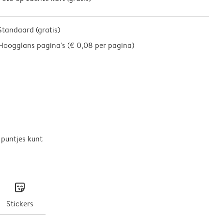
Standaard (gratis)
Hoogglans pagina's (
€ 0,08 per pagina
)
 puntjes kunt
stickers
Stickers