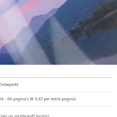
Onbeperkt
24
-
60
pagina's (
€ 0,67
per extra pagina)
Foto op zachte kaft (
gratis
)