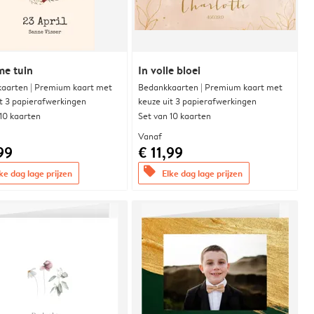
me tuin
In volle bloei
aarten | Premium kaart met
Bedankkaarten | Premium kaart met
it 3 papierafwerkingen
keuze uit 3 papierafwerkingen
 10 kaarten
Set van 10 kaarten
Vanaf
99
€ 11,99
offers
ke dag lage prijzen
Elke dag lage prijzen