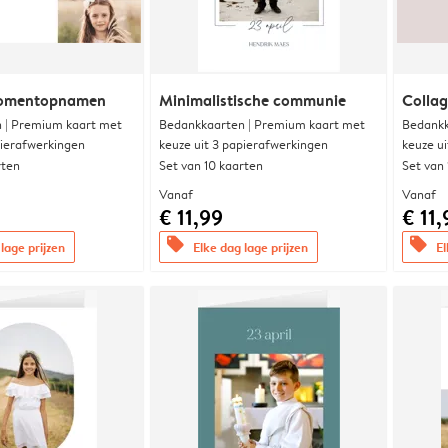
momentopnamen
Minimalistische communie
Collag
 | Premium kaart met
Bedankkaarten | Premium kaart met
Bedankk
pierafwerkingen
keuze uit 3 papierafwerkingen
keuze u
rten
Set van 10 kaarten
Set van
Vanaf
Vanaf
€ 11,99
€ 11,
offers
offers
lage prijzen
Elke dag lage prijzen
El