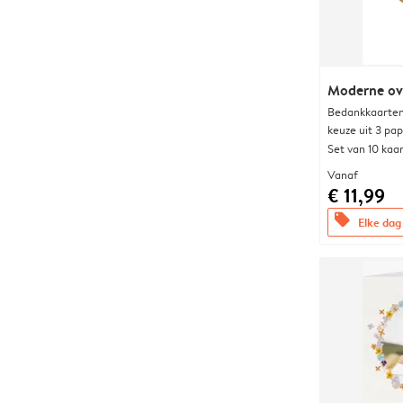
Moderne ova
Bedankkaarten
keuze uit 3 pa
Set van 10 kaa
Vanaf
€ 11,99
offers
Elke dag 