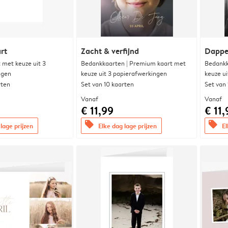
rt
Zacht & verfijnd
Dappe
met keuze uit 3
Bedankkaarten | Premium kaart met
Bedankk
ngen
keuze uit 3 papierafwerkingen
keuze u
rten
Set van 10 kaarten
Set van
Vanaf
Vanaf
€ 11,99
€ 11,
offers
offers
lage prijzen
Elke dag lage prijzen
El