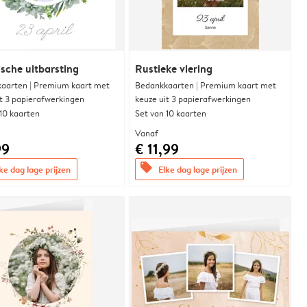
sche uitbarsting
Rustieke viering
aarten | Premium kaart met
Bedankkaarten | Premium kaart met
it 3 papierafwerkingen
keuze uit 3 papierafwerkingen
 10 kaarten
Set van 10 kaarten
Vanaf
99
€ 11,99
offers
ke dag lage prijzen
Elke dag lage prijzen