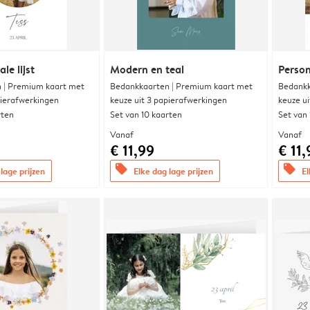
le lijst
Modern en teal
Person
 | Premium kaart met
Bedankkaarten | Premium kaart met
Bedankk
pierafwerkingen
keuze uit 3 papierafwerkingen
keuze u
rten
Set van 10 kaarten
Set van
Vanaf
Vanaf
€ 11,99
€ 11,
offers
offers
lage prijzen
Elke dag lage prijzen
El