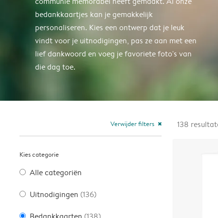
communie memorabel heeft gemaakt. Al onze
bedankkaartjes kan je gemakkelijk
personaliseren. Kies een ontwerp dat je leuk
vindt voor je uitnodigingen, pas ze aan met een
lief dankwoord en voeg je favoriete foto's van
die dag toe.
Verwijder filters
138
resulta
close
Kies categorie
Alle categoriën
Uitnodigingen
(136)
Bedankkaarten
(138)