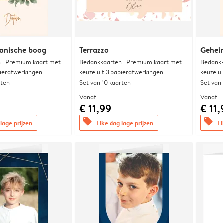
anische boog
Terrazzo
Gehei
 | Premium kaart met
Bedankkaarten | Premium kaart met
Bedankk
pierafwerkingen
keuze uit 3 papierafwerkingen
keuze u
rten
Set van 10 kaarten
Set van
Vanaf
Vanaf
€ 11,99
€ 11,
offers
offers
lage prijzen
Elke dag lage prijzen
El