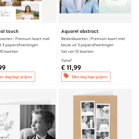
al touch
Aquarel abstract
aarten | Premium kaart met
Bedankkaarten | Premium kaart met
it 3 papierafwerkingen
keuze uit 3 papierafwerkingen
 10 kaarten
Set van 10 kaarten
Vanaf
99
€ 11,99
offers
ke dag lage prijzen
Elke dag lage prijzen