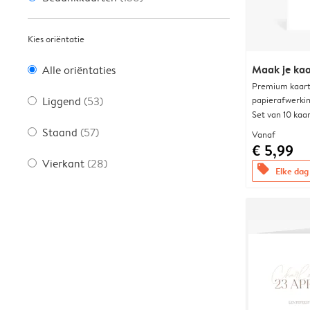
Kies oriëntatie
Maak je kaa
Alle oriëntaties
Premium kaart 
papierafwerki
Liggend
(53)
Set van 10 kaa
Staand
(57)
Vanaf
€ 5,99
Vierkant
(28)
offers
Elke dag 