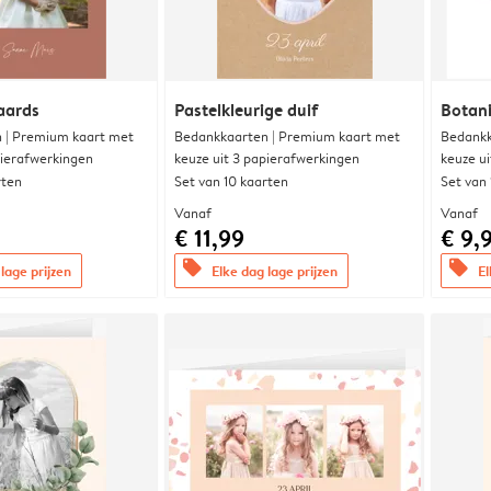
aards
Pastelkleurige duif
Botani
 | Premium kaart met
Bedankkaarten | Premium kaart met
Bedankk
pierafwerkingen
keuze uit 3 papierafwerkingen
keuze u
rten
Set van 10 kaarten
Set van
Vanaf
Vanaf
€ 11,99
€ 9,
offers
offers
lage prijzen
Elke dag lage prijzen
El