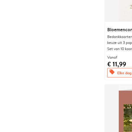
Bloemencon
Bedankkaarten
keuze uit 3 pa
Set van 10 kaa
Vanaf
€ 11,99
offers
Elke dag 