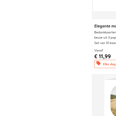
Elegante 
Bedankkaarten
keuze uit 3 pa
Set van 10 kaa
Vanaf
€ 11,99
offers
Elke dag 