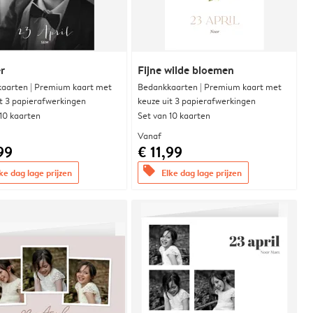
r
Fijne wilde bloemen
aarten | Premium kaart met
Bedankkaarten | Premium kaart met
it 3 papierafwerkingen
keuze uit 3 papierafwerkingen
 10 kaarten
Set van 10 kaarten
Vanaf
99
€ 11,99
offers
ke dag lage prijzen
Elke dag lage prijzen