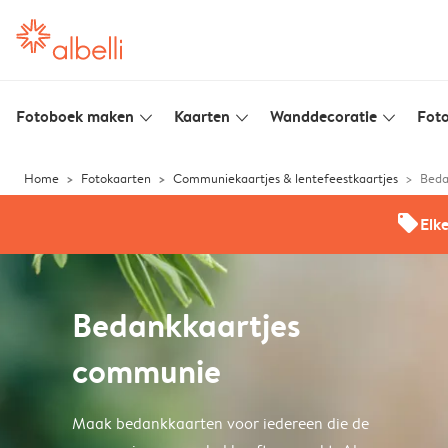
Fotoboek maken
Kaarten
Wanddecoratie
Foto
slim_arrow_down
slim_arrow_down
slim_arrow_down
Home
Fotokaarten
Communiekaartjes & lentefeestkaartjes
Beda
offers
Elk
Bedankkaartjes
communie
Maak bedankkaarten voor iedereen die de