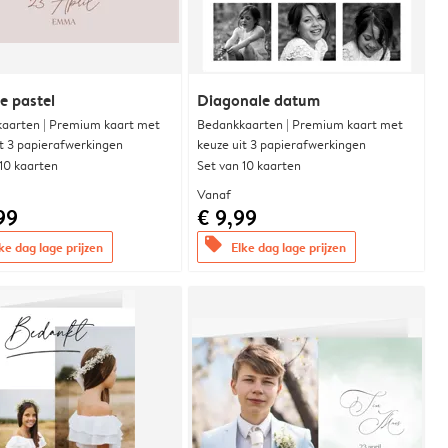
e pastel
Diagonale datum
aarten | Premium kaart met
Bedankkaarten | Premium kaart met
it 3 papierafwerkingen
keuze uit 3 papierafwerkingen
 10 kaarten
Set van 10 kaarten
Vanaf
99
€ 9,99
offers
ke dag lage prijzen
Elke dag lage prijzen