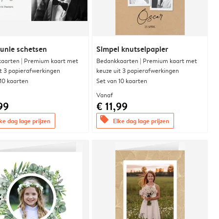
nie schetsen
Simpel knutselpapier
aarten | Premium kaart met
Bedankkaarten | Premium kaart met
it 3 papierafwerkingen
keuze uit 3 papierafwerkingen
 10 kaarten
Set van 10 kaarten
Vanaf
99
€ 11,99
offers
ke dag lage prijzen
Elke dag lage prijzen