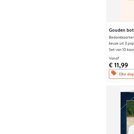
Gouden bot
Bedankkaarten
keuze uit 3 pa
Set van 10 kaa
Vanaf
€ 11,99
offers
Elke dag 