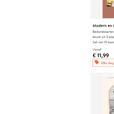
Modern en 
Bedankkaarten
keuze uit 3 pa
Set van 10 kaa
Vanaf
€ 11,99
offers
Elke dag 