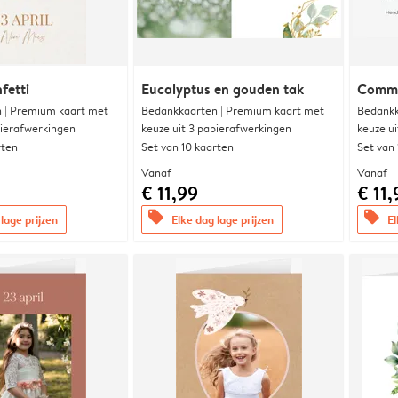
fetti
Eucalyptus en gouden tak
Commu
 | Premium kaart met
Bedankkaarten | Premium kaart met
Bedankk
pierafwerkingen
keuze uit 3 papierafwerkingen
keuze u
rten
Set van 10 kaarten
Set van
Vanaf
Vanaf
€ 11,99
€ 11,
offers
offers
lage prijzen
Elke dag lage prijzen
El