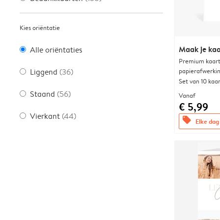
Kies oriëntatie
Maak je kaa
Alle oriëntaties
Premium kaart 
papierafwerki
Liggend
(36)
Set van 10 kaa
Staand
(56)
Vanaf
€ 5,99
Vierkant
(44)
offers
Elke dag 