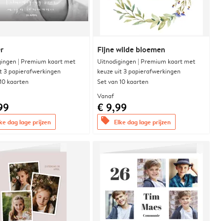
r
Fijne wilde bloemen
gingen | Premium kaart met
Uitnodigingen | Premium kaart met
it 3 papierafwerkingen
keuze uit 3 papierafwerkingen
 10 kaarten
Set van 10 kaarten
Vanaf
99
€ 9,99
offers
ke dag lage prijzen
Elke dag lage prijzen