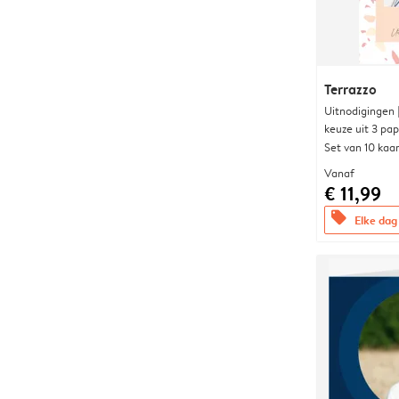
Terrazzo
Uitnodigingen
keuze uit 3 pa
Set van 10 kaa
Vanaf
€ 11,99
offers
Elke dag 