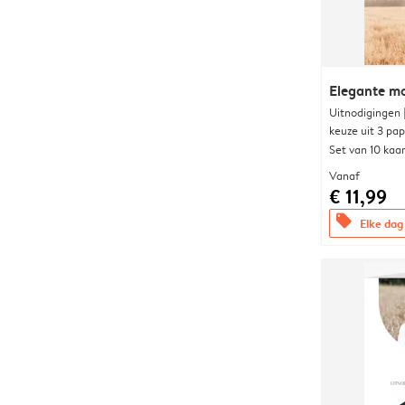
Elegante 
Uitnodigingen
keuze uit 3 pa
Set van 10 kaa
Vanaf
€ 11,99
offers
Elke dag 