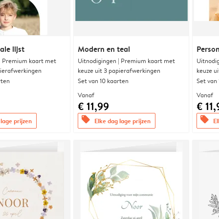
le lijst
Modern en teal
Person
 | Premium kaart met
Uitnodigingen | Premium kaart met
Uitnodi
pierafwerkingen
keuze uit 3 papierafwerkingen
keuze u
rten
Set van 10 kaarten
Set van
Vanaf
Vanaf
€ 11,99
€ 11,
offers
offers
lage prijzen
Elke dag lage prijzen
El