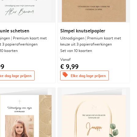
nie schetsen
Simpel knutselpapier
gingen | Premium kaart met
Uitnodigingen | Premium kaart met
it 3 papierafwerkingen
keuze uit 3 papierafwerkingen
 10 kaarten
Set van 10 kaarten
Vanaf
99
€ 9,99
offers
ke dag lage prijzen
Elke dag lage prijzen