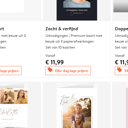
rt
Zacht & verfijnd
Dappe
met keuze uit 3
Uitnodigingen | Premium kaart met
Uitnodi
ngen
keuze uit 3 papierafwerkingen
keuze u
rten
Set van 10 kaarten
Set van
Vanaf
Vanaf
€ 11,99
€ 11,
offers
offers
lage prijzen
Elke dag lage prijzen
El