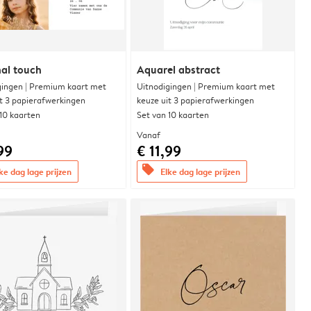
al touch
Aquarel abstract
gingen | Premium kaart met
Uitnodigingen | Premium kaart met
it 3 papierafwerkingen
keuze uit 3 papierafwerkingen
 10 kaarten
Set van 10 kaarten
Vanaf
99
€ 11,99
offers
ke dag lage prijzen
Elke dag lage prijzen