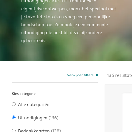
uitnodigingen. Kies uit traditionele of
eigentijdse ontwerpen, maak het speciaal met
je favoriete foto's en voeg een persoonlijke
boodschap toe. Zo maak je een communie
uitnodiging die past bij deze bijzondere
gebeurtenis.
Verwijder filters
136
resultat
close
Kies categorie
Alle categoriën
Uitnodigingen
(136)
Bedankkaarten
(138)