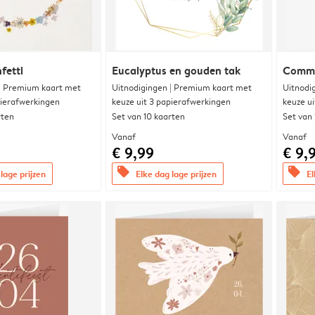
fetti
Eucalyptus en gouden tak
Commu
 | Premium kaart met
Uitnodigingen | Premium kaart met
Uitnodi
pierafwerkingen
keuze uit 3 papierafwerkingen
keuze u
rten
Set van 10 kaarten
Set van
Vanaf
Vanaf
€ 9,99
€ 9,
offers
offers
lage prijzen
Elke dag lage prijzen
El