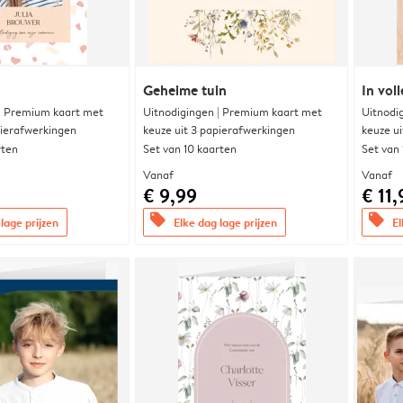
Geheime tuin
In voll
 | Premium kaart met
Uitnodigingen | Premium kaart met
Uitnodi
pierafwerkingen
keuze uit 3 papierafwerkingen
keuze u
rten
Set van 10 kaarten
Set van
Vanaf
Vanaf
€ 9,99
€ 11,
offers
offers
lage prijzen
Elke dag lage prijzen
El