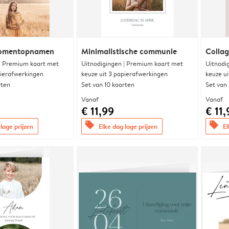
momentopnamen
Minimalistische communie
Collag
 | Premium kaart met
Uitnodigingen | Premium kaart met
Uitnodi
pierafwerkingen
keuze uit 3 papierafwerkingen
keuze u
rten
Set van 10 kaarten
Set van
Vanaf
Vanaf
€ 11,99
€ 11,
offers
offers
lage prijzen
Elke dag lage prijzen
El