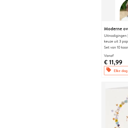
Moderne ova
Uitnodigingen
keuze uit 3 pa
Set van 10 kaa
Vanaf
€ 11,99
offers
Elke dag 