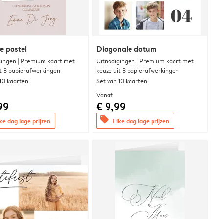
e pastel
Diagonale datum
gingen | Premium kaart met
Uitnodigingen | Premium kaart met
it 3 papierafwerkingen
keuze uit 3 papierafwerkingen
 10 kaarten
Set van 10 kaarten
Vanaf
99
€ 9,99
offers
ke dag lage prijzen
Elke dag lage prijzen