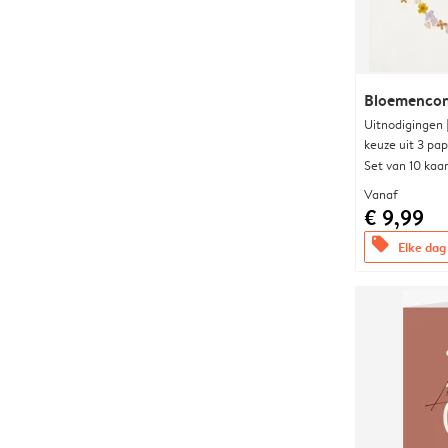
Bloemencon
Uitnodigingen
keuze uit 3 pa
Set van 10 kaa
Vanaf
€ 9,99
offers
Elke dag 