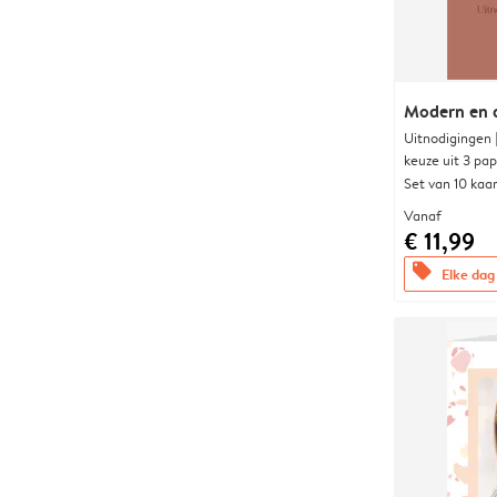
Modern en 
Uitnodigingen
keuze uit 3 pa
Set van 10 kaa
Vanaf
€ 11,99
offers
Elke dag 