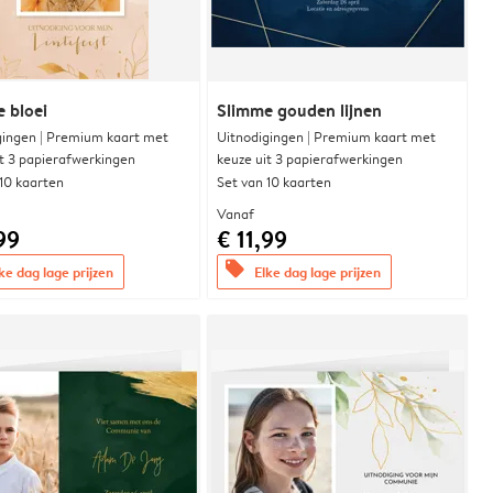
e bloei
Slimme gouden lijnen
gingen | Premium kaart met
Uitnodigingen | Premium kaart met
it 3 papierafwerkingen
keuze uit 3 papierafwerkingen
 10 kaarten
Set van 10 kaarten
Vanaf
99
€ 11,99
offers
ke dag lage prijzen
Elke dag lage prijzen