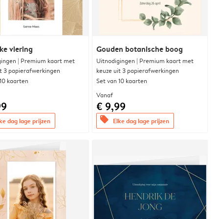
ke viering
Gouden botanische boog
gingen | Premium kaart met
Uitnodigingen | Premium kaart met
it 3 papierafwerkingen
keuze uit 3 papierafwerkingen
 10 kaarten
Set van 10 kaarten
Vanaf
99
€ 9,99
offers
ke dag lage prijzen
Elke dag lage prijzen