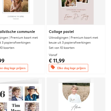
alistische communie
Collage pastel
gingen | Premium kaart met
Uitnodigingen | Premium kaart met
it 3 papierafwerkingen
keuze uit 3 papierafwerkingen
 10 kaarten
Set van 10 kaarten
Vanaf
99
€ 11,99
offers
ke dag lage prijzen
Elke dag lage prijzen