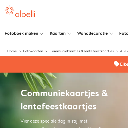
Fotoboek maken
Kaarten
Wanddecoratie
Foto
slim_arrow_down
slim_arrow_down
slim_arrow_down
Home
Fotokaarten
Communiekaartjes & lentefeestkaartjes
Alle
offers
Elk
Communiekaartjes &
lentefeestkaartjes
Vier deze speciale dag in stijl met