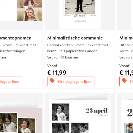
momentopnamen
Minimalistische communie
Minim
 | Premium kaart met
Bedankkaarten | Premium kaart met
Uitnodi
pierafwerkingen
keuze uit 3 papierafwerkingen
keuze u
rten
Set van 10 kaarten
Set van
Vanaf
Vanaf
€ 11,99
€ 11,
offers
offers
lage prijzen
Elke dag lage prijzen
El