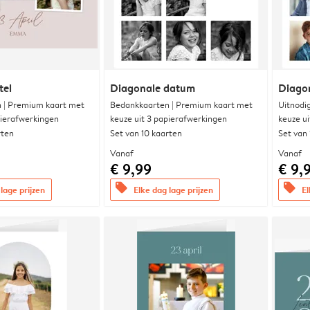
tel
Diagonale datum
Diago
 | Premium kaart met
Bedankkaarten | Premium kaart met
Uitnodi
pierafwerkingen
keuze uit 3 papierafwerkingen
keuze u
rten
Set van 10 kaarten
Set van
Vanaf
Vanaf
€ 9,99
€ 9,
offers
offers
lage prijzen
Elke dag lage prijzen
El