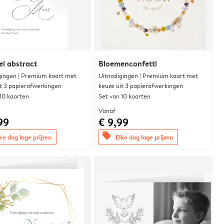
l abstract
Bloemenconfetti
gingen | Premium kaart met
Uitnodigingen | Premium kaart met
it 3 papierafwerkingen
keuze uit 3 papierafwerkingen
 10 kaarten
Set van 10 kaarten
Vanaf
99
€ 9,99
offers
ke dag lage prijzen
Elke dag lage prijzen