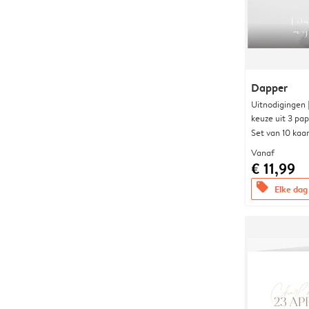
Dapper
Uitnodigingen
keuze uit 3 pa
Set van 10 kaa
Vanaf
€ 11,99
offers
Elke dag 