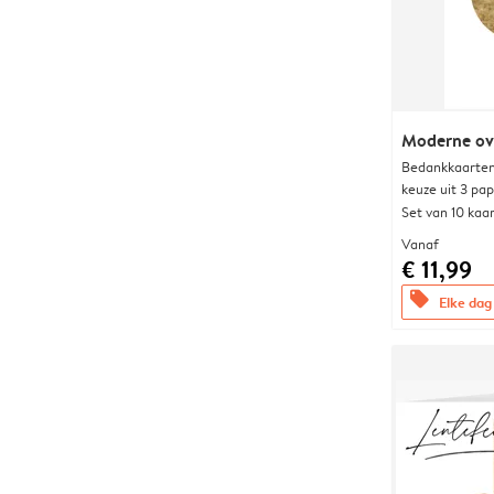
Moderne ova
Bedankkaarten
keuze uit 3 pa
Set van 10 kaa
Vanaf
€ 11,99
offers
Elke dag 