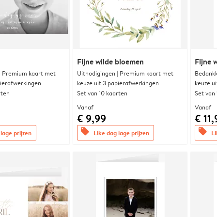
Fijne wilde bloemen
Fijne 
 | Premium kaart met
Uitnodigingen | Premium kaart met
Bedankk
pierafwerkingen
keuze uit 3 papierafwerkingen
keuze u
rten
Set van 10 kaarten
Set van
Vanaf
Vanaf
€ 9,99
€ 11,
offers
offers
lage prijzen
Elke dag lage prijzen
El