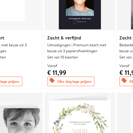
rt
Zacht & verfijnd
Zacht 
met keuze uit 3
Uitnodigingen | Premium kaart met
Bedankk
ngen
keuze uit 3 papierafwerkingen
keuze u
rten
Set van 10 kaarten
Set van
Vanaf
Vanaf
€ 11,99
€ 11,
offers
offers
lage prijzen
Elke dag lage prijzen
El