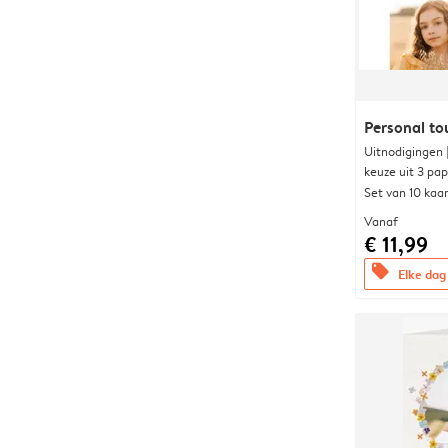
Personal to
Uitnodigingen
keuze uit 3 pa
Set van 10 kaa
Vanaf
€ 11,99
offers
Elke dag 