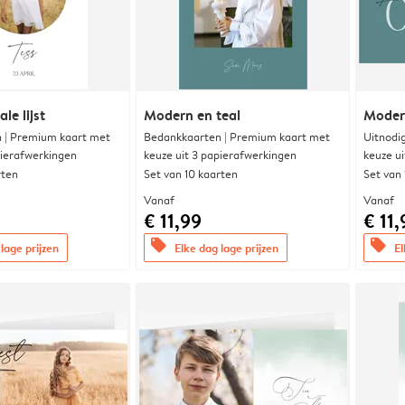
le lijst
Modern en teal
Modern
 | Premium kaart met
Bedankkaarten | Premium kaart met
Uitnodi
pierafwerkingen
keuze uit 3 papierafwerkingen
keuze u
rten
Set van 10 kaarten
Set van
Vanaf
Vanaf
€ 11,99
€ 11,
offers
offers
lage prijzen
Elke dag lage prijzen
El