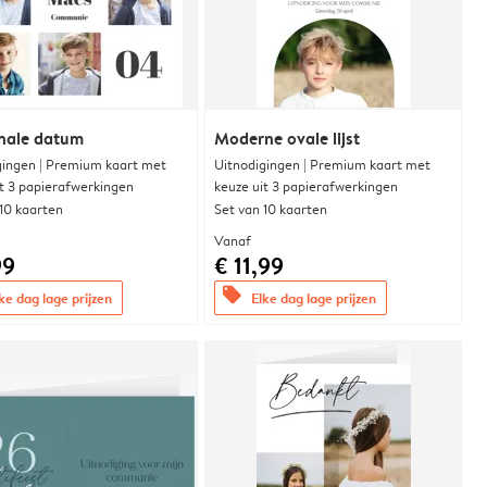
nale datum
Moderne ovale lijst
gingen | Premium kaart met
Uitnodigingen | Premium kaart met
it 3 papierafwerkingen
keuze uit 3 papierafwerkingen
 10 kaarten
Set van 10 kaarten
Vanaf
99
€ 11,99
offers
ke dag lage prijzen
Elke dag lage prijzen