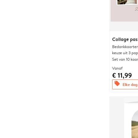
Collage pas
Bedankkaarten
keuze uit 3 pa
Set van 10 kaa
Vanaf
€ 11,99
offers
Elke dag 