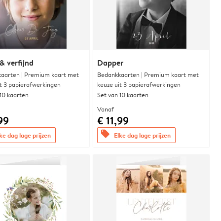
& verfijnd
Dapper
aarten | Premium kaart met
Bedankkaarten | Premium kaart met
it 3 papierafwerkingen
keuze uit 3 papierafwerkingen
 10 kaarten
Set van 10 kaarten
Vanaf
99
€ 11,99
offers
ke dag lage prijzen
Elke dag lage prijzen