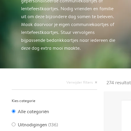
gepersonaliseerde communiekaartjes of
lentefeestkaartjes. Nodig vrienden en familie
uit om deze bijzondere dag samen te beleven.
Maak daarvoor je eigen communiekaartjes of
lentefeestkaartjes. Stuur vervolgens
bijpassende bedankkaartjes naar iedereen die
deze dag extra mooi maakte.
Verwijder filters
274
resulta
close
Kies categorie
Alle categoriën
Uitnodigingen
(136)