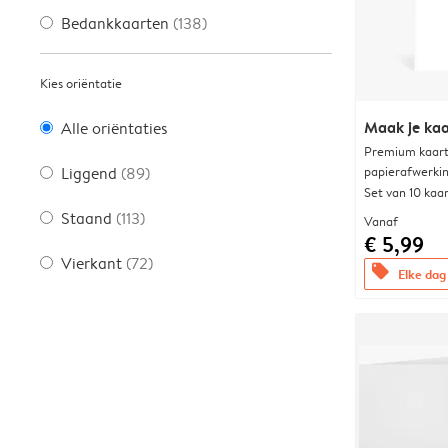
Bedankkaarten
(138)
Kies oriëntatie
Maak je kaa
Alle oriëntaties
Premium kaart 
papierafwerki
Liggend
(89)
Set van 10 kaa
Staand
(113)
Vanaf
€ 5,99
Vierkant
(72)
offers
Elke dag 