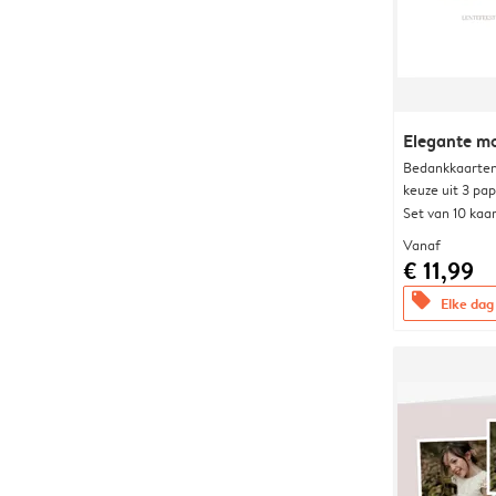
Elegante 
Bedankkaarten
keuze uit 3 pa
Set van 10 kaa
Vanaf
€ 11,99
offers
Elke dag 