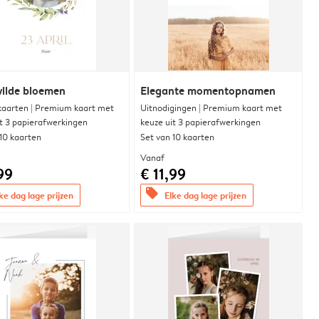
wilde bloemen
Elegante momentopnamen
aarten | Premium kaart met
Uitnodigingen | Premium kaart met
it 3 papierafwerkingen
keuze uit 3 papierafwerkingen
 10 kaarten
Set van 10 kaarten
Vanaf
99
€ 11,99
offers
ke dag lage prijzen
Elke dag lage prijzen