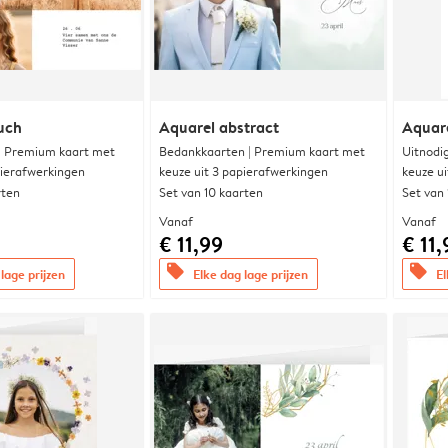
uch
Aquarel abstract
Aquare
 | Premium kaart met
Bedankkaarten | Premium kaart met
Uitnodi
pierafwerkingen
keuze uit 3 papierafwerkingen
keuze u
rten
Set van 10 kaarten
Set van
Vanaf
Vanaf
€ 11,99
€ 11,
offers
offers
lage prijzen
Elke dag lage prijzen
El