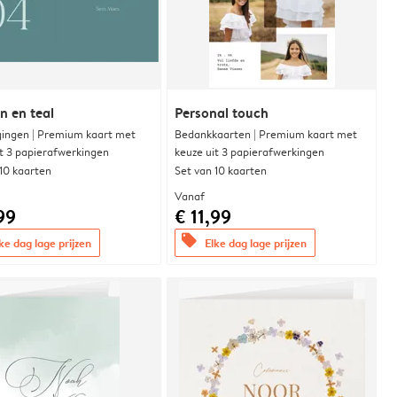
 en teal
Personal touch
gingen | Premium kaart met
Bedankkaarten | Premium kaart met
it 3 papierafwerkingen
keuze uit 3 papierafwerkingen
 10 kaarten
Set van 10 kaarten
Vanaf
99
€ 11,99
offers
ke dag lage prijzen
Elke dag lage prijzen