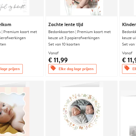
elkom
Zachte lente tijd
Kinde
 | Premium kaart met
Bedankkaarten | Premium kaart met
Bedankk
pierafwerkingen
keuze uit 3 papierafwerkingen
keuze u
rten
Set van 10 kaarten
Set van
Vanaf
Vanaf
€ 11,99
€ 11,
offers
offers
lage prijzen
Elke dag lage prijzen
El