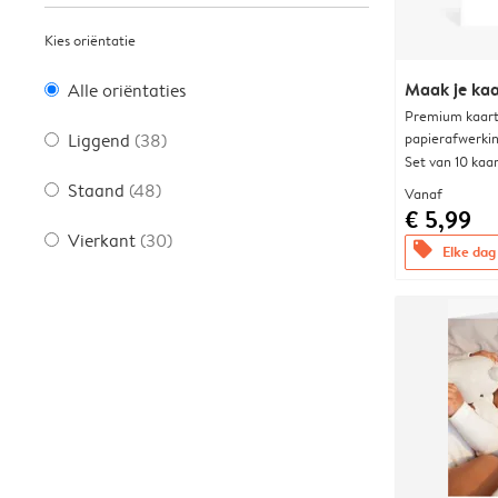
Kies oriëntatie
Maak je kaa
Alle oriëntaties
Premium kaart 
papierafwerki
Liggend
(38)
Set van 10 kaa
Staand
(48)
Vanaf
€ 5,99
Vierkant
(30)
offers
Elke dag 