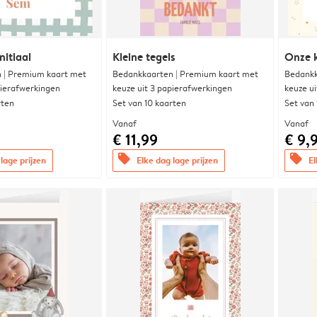
nitiaal
Kleine tegels
Onze k
 | Premium kaart met
Bedankkaarten | Premium kaart met
Bedankk
pierafwerkingen
keuze uit 3 papierafwerkingen
keuze u
rten
Set van 10 kaarten
Set van
Vanaf
Vanaf
€ 11,99
€ 9,
offers
offers
lage prijzen
Elke dag lage prijzen
El