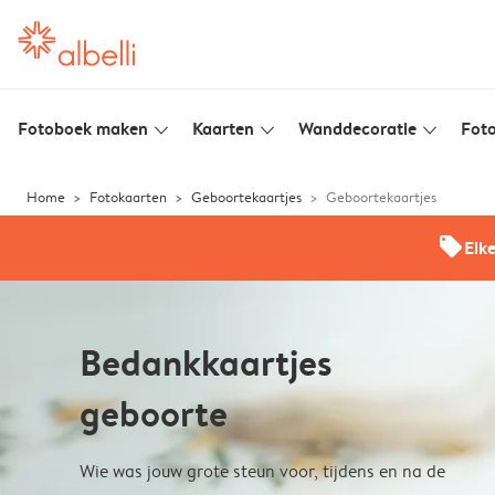
Fotoboek maken
Kaarten
Wanddecoratie
Foto
slim_arrow_down
slim_arrow_down
slim_arrow_down
Home
Fotokaarten
Geboortekaartjes
Geboortekaartjes
offers
Elk
Bedankkaartjes
geboorte
Wie was jouw grote steun voor, tijdens en na de