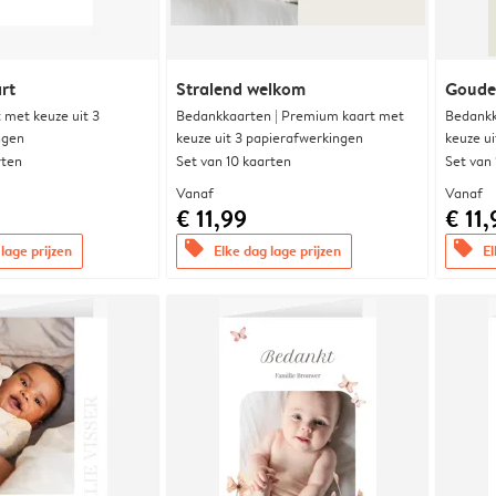
rt
Stralend welkom
Goude
met keuze uit 3
Bedankkaarten | Premium kaart met
Bedankk
ngen
keuze uit 3 papierafwerkingen
keuze u
rten
Set van 10 kaarten
Set van
Vanaf
Vanaf
€ 11,99
€ 11,
offers
offers
lage prijzen
Elke dag lage prijzen
El