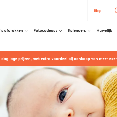
question
Blog
's afdrukken
Fotocadeaus
Kalenders
Huwelijk
slim_arrow_down
slim_arrow_down
slim_arrow_down
e dag lage prijzen, met extra voordeel bij aankoop van meer ex