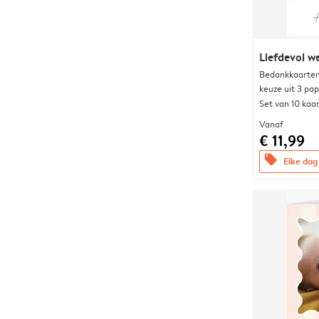
Liefdevol w
Bedankkaarten
keuze uit 3 pa
Set van 10 kaa
Vanaf
€ 11,99
offers
Elke dag 