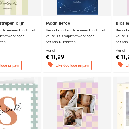
trepen olijf
Maan liefde
Blos e
 | Premium kaart met
Bedankkaarten | Premium kaart met
Bedankk
pierafwerkingen
keuze uit 3 papierafwerkingen
keuze u
rten
Set van 10 kaarten
Set van
Vanaf
Vanaf
€ 11,99
€ 11,
offers
offers
lage prijzen
Elke dag lage prijzen
El