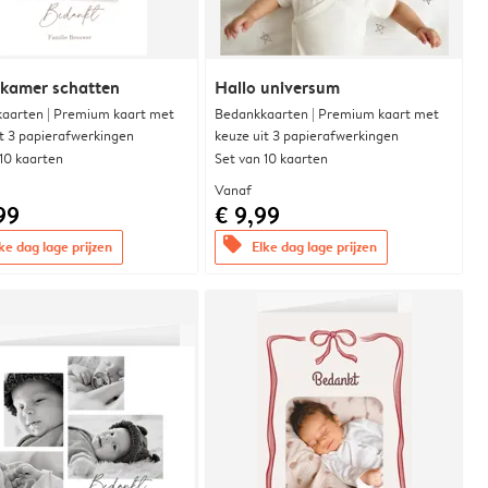
rkamer schatten
Hallo universum
aarten | Premium kaart met
Bedankkaarten | Premium kaart met
it 3 papierafwerkingen
keuze uit 3 papierafwerkingen
 10 kaarten
Set van 10 kaarten
Vanaf
99
€ 9,99
offers
ke dag lage prijzen
Elke dag lage prijzen