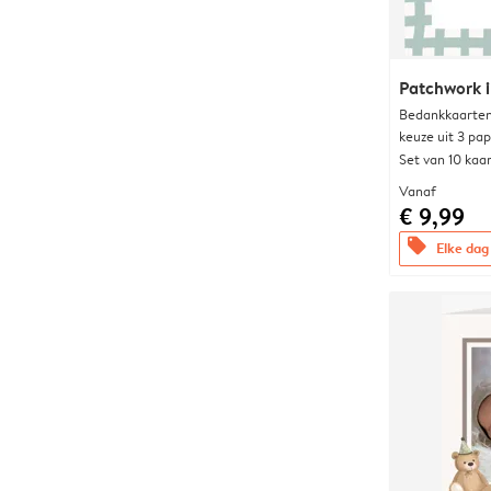
Patchwork i
Bedankkaarten
keuze uit 3 pa
Set van 10 kaa
Vanaf
€ 9,99
offers
Elke dag 