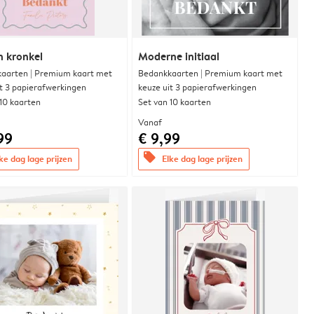
n kronkel
Moderne initiaal
aarten | Premium kaart met
Bedankkaarten | Premium kaart met
it 3 papierafwerkingen
keuze uit 3 papierafwerkingen
 10 kaarten
Set van 10 kaarten
Vanaf
99
€ 9,99
offers
ke dag lage prijzen
Elke dag lage prijzen