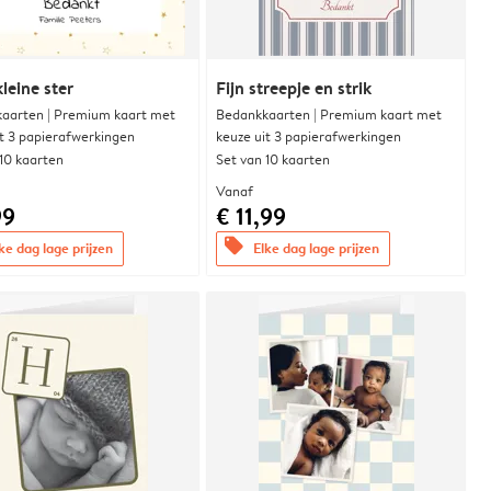
leine ster
Fijn streepje en strik
aarten | Premium kaart met
Bedankkaarten | Premium kaart met
it 3 papierafwerkingen
keuze uit 3 papierafwerkingen
 10 kaarten
Set van 10 kaarten
Vanaf
99
€ 11,99
offers
ke dag lage prijzen
Elke dag lage prijzen