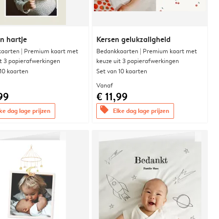
n hartje
Kersen gelukzaligheid
aarten | Premium kaart met
Bedankkaarten | Premium kaart met
it 3 papierafwerkingen
keuze uit 3 papierafwerkingen
 10 kaarten
Set van 10 kaarten
Vanaf
99
€ 11,99
offers
ke dag lage prijzen
Elke dag lage prijzen