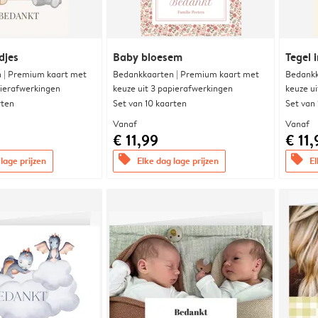
djes
Baby bloesem
Tegel i
 | Premium kaart met
Bedankkaarten | Premium kaart met
Bedankk
pierafwerkingen
keuze uit 3 papierafwerkingen
keuze u
rten
Set van 10 kaarten
Set van
Vanaf
Vanaf
€ 11,99
€ 11,
offers
offers
lage prijzen
Elke dag lage prijzen
El