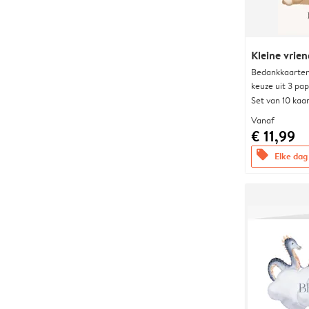
Kleine vrien
Bedankkaarten
keuze uit 3 pa
Set van 10 kaa
Vanaf
€ 11,99
offers
Elke dag 