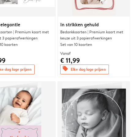
 elegantie
In strikken gehuld
aarten | Premium kaart met
Bedankkaarten | Premium kaart met
it 3 papierafwerkingen
keuze uit 3 papierafwerkingen
 10 kaarten
Set van 10 kaarten
Vanaf
99
€ 11,99
offers
ke dag lage prijzen
Elke dag lage prijzen