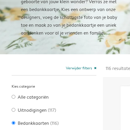
geboorte van jouw klein wonder? Verras ze met
een bedankkaartje. Kies een ontwerp van onze
designers, voeg de schattigste foto van je baby
toe en maak zo van je bedankkaartje een uniek
aandenken voor al je vrienden en familie.
Verwijder filters
116
resultat
close
Kies categorie
Alle categoriën
Uitnodigingen
(117)
Bedankkaarten
(116)