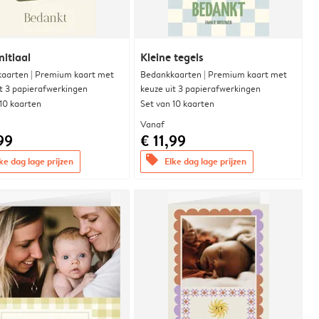
nitiaal
Kleine tegels
aarten | Premium kaart met
Bedankkaarten | Premium kaart met
it 3 papierafwerkingen
keuze uit 3 papierafwerkingen
 10 kaarten
Set van 10 kaarten
Vanaf
99
€ 11,99
offers
ke dag lage prijzen
Elke dag lage prijzen