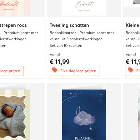
strepen roos
Tweeling schatten
Kleine
 | Premium kaart met
Bedankkaarten | Premium kaart met
Bedankk
pierafwerkingen
keuze uit 3 papierafwerkingen
keuze u
rten
Set van 10 kaarten
Set van
Vanaf
Vanaf
€ 11,99
€ 11,
offers
offers
lage prijzen
Elke dag lage prijzen
El