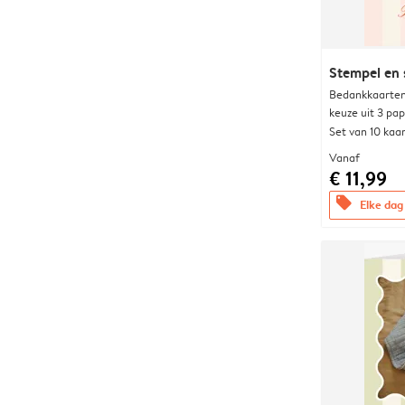
Stempel en 
Bedankkaarten
keuze uit 3 pa
Set van 10 kaa
Vanaf
€ 11,99
offers
Elke dag 