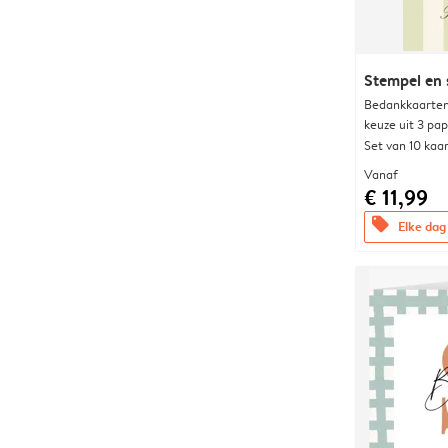
Stempel en s
Bedankkaarten
keuze uit 3 pa
Set van 10 kaa
Vanaf
€ 11,99
offers
Elke dag 