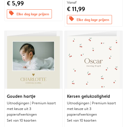
€ 5,99
Vanaf
€ 11,99
offers
Elke dag lage prijzen
offers
Elke dag lage prijzen
Gouden hartje
Kersen gelukzaligheid
Uitnodigingen | Premium kaart
Uitnodigingen | Premium kaart
met keuze uit 3
met keuze uit 3
papierafwerkingen
papierafwerkingen
Set van 10 kaarten
Set van 10 kaarten