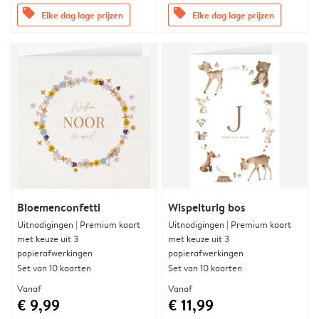
offers
offers
Elke dag lage prijzen
Elke dag lage prijzen
Bloemenconfetti
Wispelturig bos
Uitnodigingen | Premium kaart
Uitnodigingen | Premium kaart
met keuze uit 3
met keuze uit 3
papierafwerkingen
papierafwerkingen
Set van 10 kaarten
Set van 10 kaarten
Vanaf
Vanaf
€ 9,99
€ 11,99