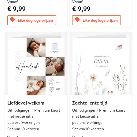
Vanaf
Vanaf
€ 9,99
€ 9,99
offers
offers
Elke dag lage prijzen
Elke dag lage prijzen
Liefdevol welkom
Zachte lente tijd
Uitnodigingen | Premium kaart
Uitnodigingen | Premium kaart
met keuze uit 3
met keuze uit 3
papierafwerkingen
papierafwerkingen
Set van 10 kaarten
Set van 10 kaarten