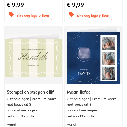
€ 9,99
€ 9,99
offers
offers
Elke dag lage prijzen
Elke dag lage prijzen
Stempel en strepen olijf
Maan liefde
Uitnodigingen | Premium kaart
Uitnodigingen | Premium kaart
met keuze uit 3
met keuze uit 3
papierafwerkingen
papierafwerkingen
Set van 10 kaarten
Set van 10 kaarten
Vanaf
Vanaf