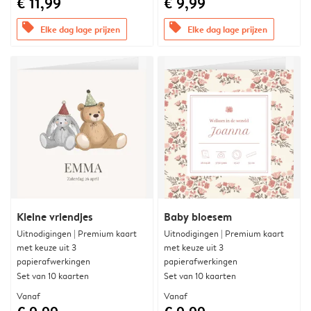
€ 11,99
€ 9,99
offers
offers
Elke dag lage prijzen
Elke dag lage prijzen
Kleine vriendjes
Baby bloesem
Uitnodigingen | Premium kaart
Uitnodigingen | Premium kaart
met keuze uit 3
met keuze uit 3
papierafwerkingen
papierafwerkingen
Set van 10 kaarten
Set van 10 kaarten
Vanaf
Vanaf