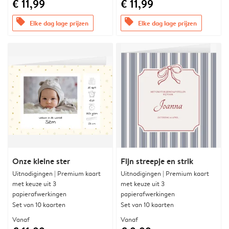
€ 11,99
€ 11,99
offers
offers
Elke dag lage prijzen
Elke dag lage prijzen
Onze kleine ster
Fijn streepje en strik
Uitnodigingen | Premium kaart
Uitnodigingen | Premium kaart
met keuze uit 3
met keuze uit 3
papierafwerkingen
papierafwerkingen
Set van 10 kaarten
Set van 10 kaarten
Vanaf
Vanaf