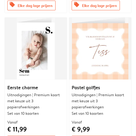
offers
offers
Elke dag lage prijzen
Elke dag lage prijzen
Eerste charme
Pastel golfjes
Uitnodigingen | Premium kaart
Uitnodigingen | Premium kaart
met keuze uit 3
met keuze uit 3
papierafwerkingen
papierafwerkingen
Set van 10 kaarten
Set van 10 kaarten
Vanaf
Vanaf
€ 11,99
€ 9,99