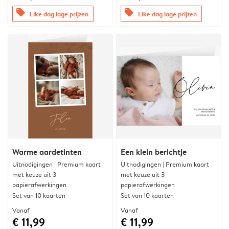
offers
offers
Elke dag lage prijzen
Elke dag lage prijzen
Warme aardetinten
Een klein berichtje
Uitnodigingen | Premium kaart
Uitnodigingen | Premium kaart
met keuze uit 3
met keuze uit 3
papierafwerkingen
papierafwerkingen
Set van 10 kaarten
Set van 10 kaarten
Vanaf
Vanaf
€ 11,99
€ 11,99