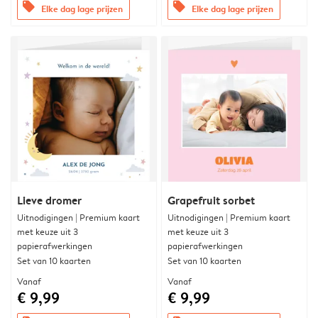
offers
offers
Elke dag lage prijzen
Elke dag lage prijzen
Lieve dromer
Grapefruit sorbet
Uitnodigingen | Premium kaart
Uitnodigingen | Premium kaart
met keuze uit 3
met keuze uit 3
papierafwerkingen
papierafwerkingen
Set van 10 kaarten
Set van 10 kaarten
Vanaf
Vanaf
€ 9,99
€ 9,99