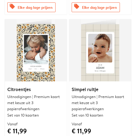
offers
offers
Elke dag lage prijzen
Elke dag lage prijzen
Citroentjes
Simpel ruitje
Uitnodigingen | Premium kaart
Uitnodigingen | Premium kaart
met keuze uit 3
met keuze uit 3
papierafwerkingen
papierafwerkingen
Set van 10 kaarten
Set van 10 kaarten
Vanaf
Vanaf
€ 11,99
€ 11,99