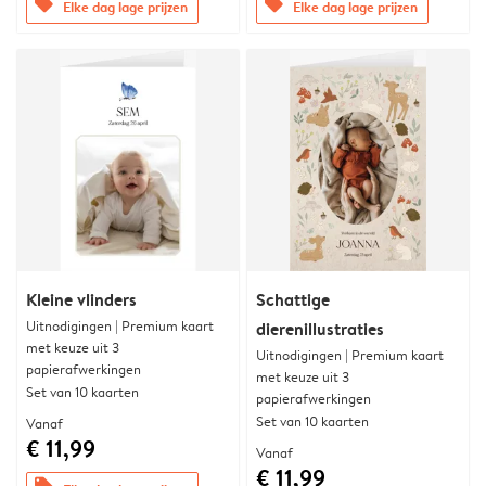
offers
offers
Elke dag lage prijzen
Elke dag lage prijzen
Kleine vlinders
Schattige
Uitnodigingen | Premium kaart
dierenillustraties
met keuze uit 3
Uitnodigingen | Premium kaart
papierafwerkingen
met keuze uit 3
Set van 10 kaarten
papierafwerkingen
Set van 10 kaarten
Vanaf
€ 11,99
Vanaf
€ 11,99