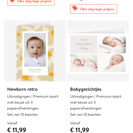
offers
Elke dag lage prijzen
offers
Elke dag lage prijzen
Newborn retro
Babygezichtjes
Uitnodigingen | Premium kaart
Uitnodigingen | Premium kaart
met keuze uit 3
met keuze uit 3
papierafwerkingen
papierafwerkingen
Set van 10 kaarten
Set van 10 kaarten
Vanaf
Vanaf
€ 11,99
€ 11,99