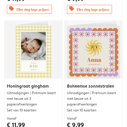
offers
offers
Elke dag lage prijzen
Elke dag lage prijzen
Honingraat gingham
Boheemse zonnestralen
Uitnodigingen | Premium kaart
Uitnodigingen | Premium kaart
met keuze uit 3
met keuze uit 3
papierafwerkingen
papierafwerkingen
Set van 10 kaarten
Set van 10 kaarten
Vanaf
Vanaf
€ 11,99
€ 9,99