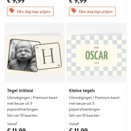
€ 9,99
€ 9,99
offers
offers
Elke dag lage prijzen
Elke dag lage prijzen
Tegel initiaal
Kleine tegels
Uitnodigingen | Premium kaart
Uitnodigingen | Premium kaart
met keuze uit 3
met keuze uit 3
papierafwerkingen
papierafwerkingen
Set van 10 kaarten
Set van 10 kaarten
Vanaf
Vanaf
€ 11,99
€ 11,99