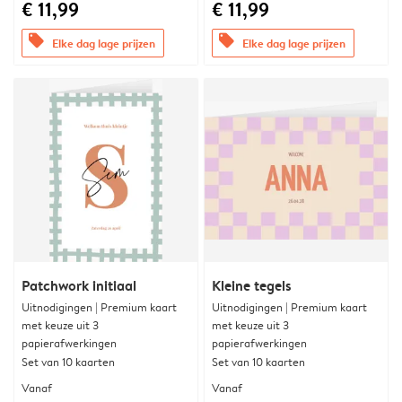
€ 11,99
€ 11,99
offers
offers
Elke dag lage prijzen
Elke dag lage prijzen
Patchwork initiaal
Kleine tegels
Uitnodigingen | Premium kaart
Uitnodigingen | Premium kaart
met keuze uit 3
met keuze uit 3
papierafwerkingen
papierafwerkingen
Set van 10 kaarten
Set van 10 kaarten
Vanaf
Vanaf