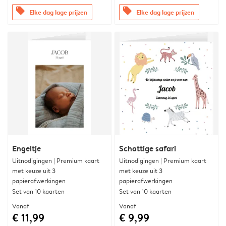
offers
offers
Elke dag lage prijzen
Elke dag lage prijzen
Engeltje
Schattige safari
Uitnodigingen | Premium kaart
Uitnodigingen | Premium kaart
met keuze uit 3
met keuze uit 3
papierafwerkingen
papierafwerkingen
Set van 10 kaarten
Set van 10 kaarten
Vanaf
Vanaf
€ 11,99
€ 9,99