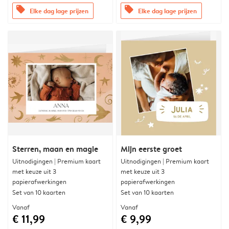
offers
offers
Elke dag lage prijzen
Elke dag lage prijzen
Sterren, maan en magie
Mijn eerste groet
Uitnodigingen | Premium kaart
Uitnodigingen | Premium kaart
met keuze uit 3
met keuze uit 3
papierafwerkingen
papierafwerkingen
Set van 10 kaarten
Set van 10 kaarten
Vanaf
Vanaf
€ 11,99
€ 9,99