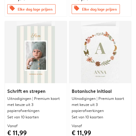
offers
offers
Elke dag lage prijzen
Elke dag lage prijzen
Schrift en strepen
Botanische initiaal
Uitnodigingen | Premium kaart
Uitnodigingen | Premium kaart
met keuze uit 3
met keuze uit 3
papierafwerkingen
papierafwerkingen
Set van 10 kaarten
Set van 10 kaarten
Vanaf
Vanaf
€ 11,99
€ 11,99