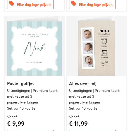
offers
offers
Elke dag lage prijzen
Elke dag lage prijzen
Pastel golfjes
Alles over mij
Uitnodigingen | Premium kaart
Uitnodigingen | Premium kaart
met keuze uit 3
met keuze uit 3
papierafwerkingen
papierafwerkingen
Set van 10 kaarten
Set van 10 kaarten
Vanaf
Vanaf
€ 9,99
€ 11,99