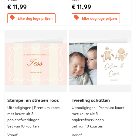
€ 11,99
€ 11,99
offers
offers
Elke dag lage prijzen
Elke dag lage prijzen
Stempel en strepen roos
Tweeling schatten
Uitnodigingen | Premium kaart
Uitnodigingen | Premium kaart
met keuze uit 3
met keuze uit 3
papierafwerkingen
papierafwerkingen
Set van 10 kaarten
Set van 10 kaarten
Vanaf
Vanaf