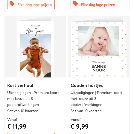
offers
offers
Elke dag lage prijzen
Elke dag lage prijzen
Kort verhaal
Gouden hartjes
Uitnodigingen | Premium kaart
Uitnodigingen | Premium kaart
met keuze uit 3
met keuze uit 3
papierafwerkingen
papierafwerkingen
Set van 10 kaarten
Set van 10 kaarten
Vanaf
Vanaf
€ 11,99
€ 9,99