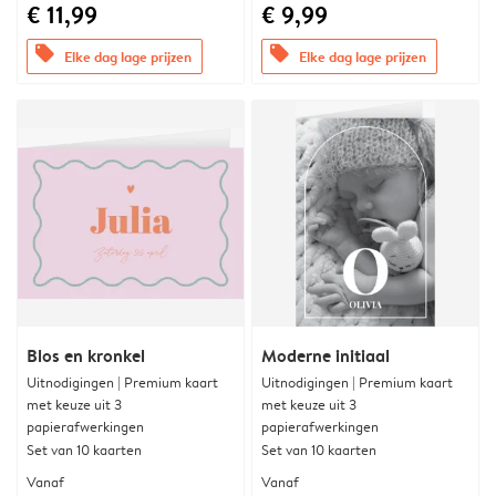
€ 11,99
€ 9,99
offers
offers
Elke dag lage prijzen
Elke dag lage prijzen
Blos en kronkel
Moderne initiaal
Uitnodigingen | Premium kaart
Uitnodigingen | Premium kaart
met keuze uit 3
met keuze uit 3
papierafwerkingen
papierafwerkingen
Set van 10 kaarten
Set van 10 kaarten
Vanaf
Vanaf