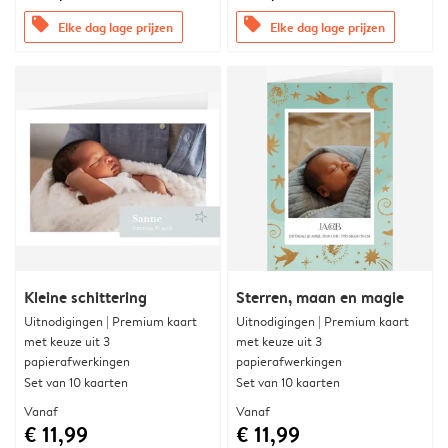
offers
offers
Elke dag lage prijzen
Elke dag lage prijzen
Kleine schittering
Sterren, maan en magie
Uitnodigingen | Premium kaart
Uitnodigingen | Premium kaart
met keuze uit 3
met keuze uit 3
papierafwerkingen
papierafwerkingen
Set van 10 kaarten
Set van 10 kaarten
Vanaf
Vanaf
€ 11,99
€ 11,99