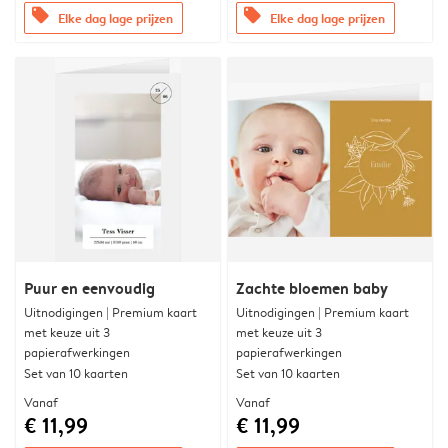
offers
offers
Elke dag lage prijzen
Elke dag lage prijzen
Puur en eenvoudig
Zachte bloemen baby
Uitnodigingen | Premium kaart
Uitnodigingen | Premium kaart
met keuze uit 3
met keuze uit 3
papierafwerkingen
papierafwerkingen
Set van 10 kaarten
Set van 10 kaarten
Vanaf
Vanaf
€ 11,99
€ 11,99