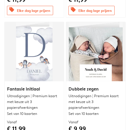
offers
offers
Elke dag lage prijzen
Elke dag lage prijzen
Fantasie initiaal
Dubbele zegen
Uitnodigingen | Premium kaart
Uitnodigingen | Premium kaart
met keuze uit 3
met keuze uit 3
papierafwerkingen
papierafwerkingen
Set van 10 kaarten
Set van 10 kaarten
Vanaf
Vanaf
€ 11,99
€ 9,99