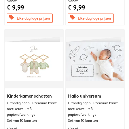
Vanaf
Vanaf
€ 9,99
€ 9,99
offers
offers
Elke dag lage prijzen
Elke dag lage prijzen
Kinderkamer schatten
Hallo universum
Uitnodigingen | Premium kaart
Uitnodigingen | Premium kaart
met keuze uit 3
met keuze uit 3
papierafwerkingen
papierafwerkingen
Set van 10 kaarten
Set van 10 kaarten
Vanaf
Vanaf