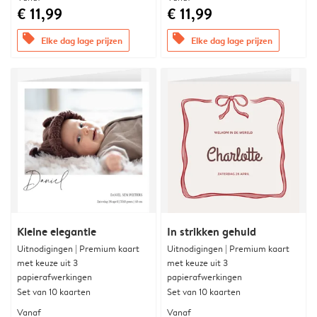
€ 11,99
€ 11,99
offers
offers
Elke dag lage prijzen
Elke dag lage prijzen
Kleine elegantie
In strikken gehuld
Uitnodigingen | Premium kaart
Uitnodigingen | Premium kaart
met keuze uit 3
met keuze uit 3
papierafwerkingen
papierafwerkingen
Set van 10 kaarten
Set van 10 kaarten
Vanaf
Vanaf