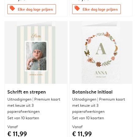
offers
offers
Elke dag lage prijzen
Elke dag lage prijzen
Schrift en strepen
Botanische initiaal
Uitnodigingen | Premium kaart
Uitnodigingen | Premium kaart
met keuze uit 3
met keuze uit 3
papierafwerkingen
papierafwerkingen
Set van 10 kaarten
Set van 10 kaarten
Vanaf
Vanaf
€ 11,99
€ 11,99