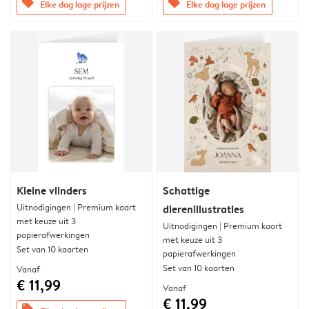
offers
offers
Elke dag lage prijzen
Elke dag lage prijzen
Kleine vlinders
Schattige
Uitnodigingen | Premium kaart
dierenillustraties
met keuze uit 3
Uitnodigingen | Premium kaart
papierafwerkingen
met keuze uit 3
Set van 10 kaarten
papierafwerkingen
Set van 10 kaarten
Vanaf
€ 11,99
Vanaf
€ 11,99