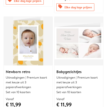
offers
Elke dag lage prijzen
offers
Elke dag lage prijzen
Newborn retro
Babygezichtjes
Uitnodigingen | Premium kaart
Uitnodigingen | Premium kaart
met keuze uit 3
met keuze uit 3
papierafwerkingen
papierafwerkingen
Set van 10 kaarten
Set van 10 kaarten
Vanaf
Vanaf
€ 11,99
€ 11,99