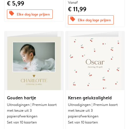
€ 5,99
Vanaf
€ 11,99
offers
Elke dag lage prijzen
offers
Elke dag lage prijzen
Gouden hartje
Kersen gelukzaligheid
Uitnodigingen | Premium kaart
Uitnodigingen | Premium kaart
met keuze uit 3
met keuze uit 3
papierafwerkingen
papierafwerkingen
Set van 10 kaarten
Set van 10 kaarten