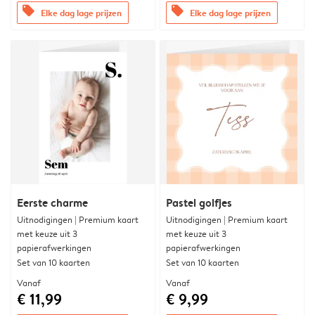
offers
offers
Elke dag lage prijzen
Elke dag lage prijzen
Eerste charme
Pastel golfjes
Uitnodigingen | Premium kaart
Uitnodigingen | Premium kaart
met keuze uit 3
met keuze uit 3
papierafwerkingen
papierafwerkingen
Set van 10 kaarten
Set van 10 kaarten
Vanaf
Vanaf
€ 11,99
€ 9,99