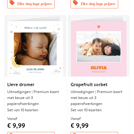
offers
offers
Elke dag lage prijzen
Elke dag lage prijzen
Lieve dromer
Grapefruit sorbet
Uitnodigingen | Premium kaart
Uitnodigingen | Premium kaart
met keuze uit 3
met keuze uit 3
papierafwerkingen
papierafwerkingen
Set van 10 kaarten
Set van 10 kaarten
Vanaf
Vanaf
€ 9,99
€ 9,99