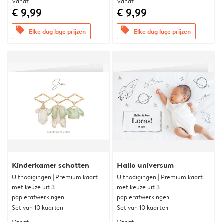
Vanaf
Vanaf
€ 9,99
€ 9,99
offers
offers
Elke dag lage prijzen
Elke dag lage prijzen
Kinderkamer schatten
Hallo universum
Uitnodigingen | Premium kaart
Uitnodigingen | Premium kaart
met keuze uit 3
met keuze uit 3
papierafwerkingen
papierafwerkingen
Set van 10 kaarten
Set van 10 kaarten
Vanaf
Vanaf