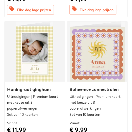
offers
offers
Elke dag lage prijzen
Elke dag lage prijzen
Honingraat gingham
Boheemse zonnestralen
Uitnodigingen | Premium kaart
Uitnodigingen | Premium kaart
met keuze uit 3
met keuze uit 3
papierafwerkingen
papierafwerkingen
Set van 10 kaarten
Set van 10 kaarten
Vanaf
Vanaf
€ 11,99
€ 9,99