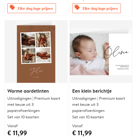
offers
offers
Elke dag lage prijzen
Elke dag lage prijzen
Warme aardetinten
Een klein berichtje
Uitnodigingen | Premium kaart
Uitnodigingen | Premium kaart
met keuze uit 3
met keuze uit 3
papierafwerkingen
papierafwerkingen
Set van 10 kaarten
Set van 10 kaarten
Vanaf
Vanaf
€ 11,99
€ 11,99