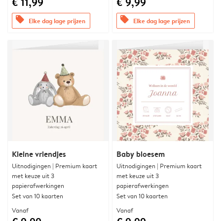
€ 11,99
€ 9,99
offers
offers
Elke dag lage prijzen
Elke dag lage prijzen
Kleine vriendjes
Baby bloesem
Uitnodigingen | Premium kaart
Uitnodigingen | Premium kaart
met keuze uit 3
met keuze uit 3
papierafwerkingen
papierafwerkingen
Set van 10 kaarten
Set van 10 kaarten
Vanaf
Vanaf