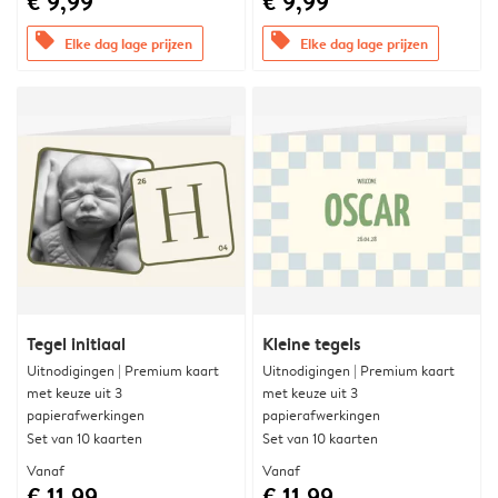
€ 9,99
€ 9,99
offers
offers
Elke dag lage prijzen
Elke dag lage prijzen
Tegel initiaal
Kleine tegels
Uitnodigingen | Premium kaart
Uitnodigingen | Premium kaart
met keuze uit 3
met keuze uit 3
papierafwerkingen
papierafwerkingen
Set van 10 kaarten
Set van 10 kaarten
Vanaf
Vanaf
€ 11,99
€ 11,99