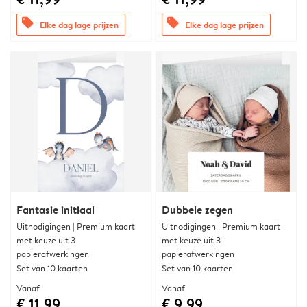
offers
offers
Elke dag lage prijzen
Elke dag lage prijzen
Fantasie initiaal
Dubbele zegen
Uitnodigingen | Premium kaart
Uitnodigingen | Premium kaart
met keuze uit 3
met keuze uit 3
papierafwerkingen
papierafwerkingen
Set van 10 kaarten
Set van 10 kaarten
Vanaf
Vanaf
€ 11,99
€ 9,99