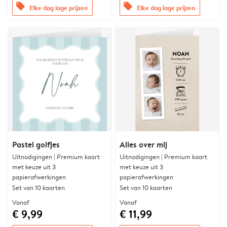
offers
offers
Elke dag lage prijzen
Elke dag lage prijzen
Pastel golfjes
Alles over mij
Uitnodigingen | Premium kaart
Uitnodigingen | Premium kaart
met keuze uit 3
met keuze uit 3
papierafwerkingen
papierafwerkingen
Set van 10 kaarten
Set van 10 kaarten
Vanaf
Vanaf
€ 9,99
€ 11,99