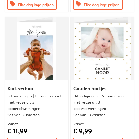
offers
offers
Elke dag lage prijzen
Elke dag lage prijzen
Kort verhaal
Gouden hartjes
Uitnodigingen | Premium kaart
Uitnodigingen | Premium kaart
met keuze uit 3
met keuze uit 3
papierafwerkingen
papierafwerkingen
Set van 10 kaarten
Set van 10 kaarten
Vanaf
Vanaf
€ 11,99
€ 9,99