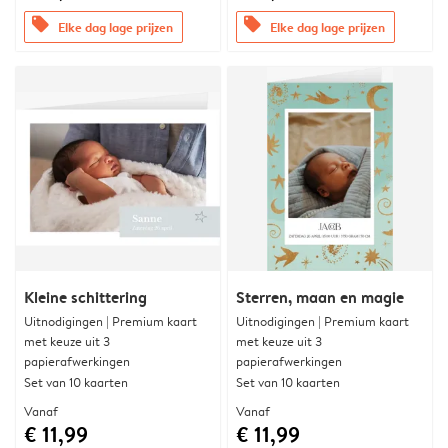
offers
offers
Elke dag lage prijzen
Elke dag lage prijzen
Kleine schittering
Sterren, maan en magie
Uitnodigingen | Premium kaart
Uitnodigingen | Premium kaart
met keuze uit 3
met keuze uit 3
papierafwerkingen
papierafwerkingen
Set van 10 kaarten
Set van 10 kaarten
Vanaf
Vanaf
€ 11,99
€ 11,99