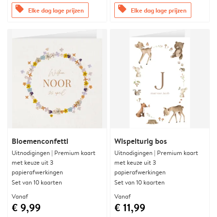
offers
offers
Elke dag lage prijzen
Elke dag lage prijzen
Bloemenconfetti
Wispelturig bos
Uitnodigingen | Premium kaart
Uitnodigingen | Premium kaart
met keuze uit 3
met keuze uit 3
papierafwerkingen
papierafwerkingen
Set van 10 kaarten
Set van 10 kaarten
Vanaf
Vanaf
€ 9,99
€ 11,99