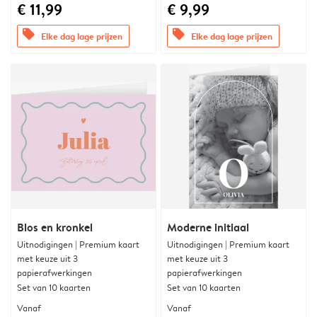
€ 11,99
€ 9,99
offers
offers
Elke dag lage prijzen
Elke dag lage prijzen
Blos en kronkel
Moderne initiaal
Uitnodigingen | Premium kaart
Uitnodigingen | Premium kaart
met keuze uit 3
met keuze uit 3
papierafwerkingen
papierafwerkingen
Set van 10 kaarten
Set van 10 kaarten
Vanaf
Vanaf