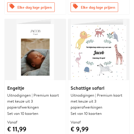
offers
offers
Elke dag lage prijzen
Elke dag lage prijzen
Engeltje
Schattige safari
Uitnodigingen | Premium kaart
Uitnodigingen | Premium kaart
met keuze uit 3
met keuze uit 3
papierafwerkingen
papierafwerkingen
Set van 10 kaarten
Set van 10 kaarten
Vanaf
Vanaf
€ 11,99
€ 9,99