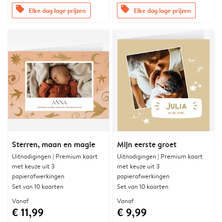
offers
offers
Elke dag lage prijzen
Elke dag lage prijzen
Sterren, maan en magie
Mijn eerste groet
Uitnodigingen | Premium kaart
Uitnodigingen | Premium kaart
met keuze uit 3
met keuze uit 3
papierafwerkingen
papierafwerkingen
Set van 10 kaarten
Set van 10 kaarten
Vanaf
Vanaf
€ 11,99
€ 9,99