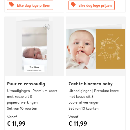
offers
offers
Elke dag lage prijzen
Elke dag lage prijzen
Puur en eenvoudig
Zachte bloemen baby
Uitnodigingen | Premium kaart
Uitnodigingen | Premium kaart
met keuze uit 3
met keuze uit 3
papierafwerkingen
papierafwerkingen
Set van 10 kaarten
Set van 10 kaarten
Vanaf
Vanaf
€ 11,99
€ 11,99