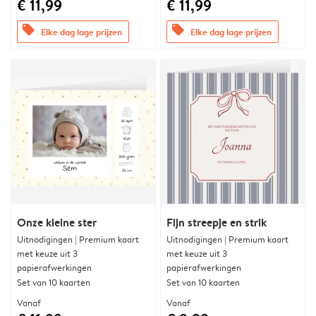
€ 11,99
€ 11,99
offers
offers
Elke dag lage prijzen
Elke dag lage prijzen
Onze kleine ster
Fijn streepje en strik
Uitnodigingen | Premium kaart
Uitnodigingen | Premium kaart
met keuze uit 3
met keuze uit 3
papierafwerkingen
papierafwerkingen
Set van 10 kaarten
Set van 10 kaarten
Vanaf
Vanaf