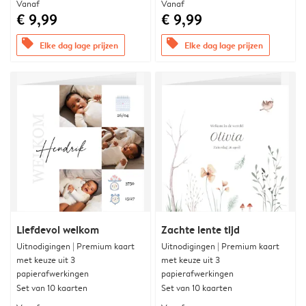
Vanaf
Vanaf
€ 9,99
€ 9,99
offers
offers
Elke dag lage prijzen
Elke dag lage prijzen
Liefdevol welkom
Zachte lente tijd
Uitnodigingen | Premium kaart
Uitnodigingen | Premium kaart
met keuze uit 3
met keuze uit 3
papierafwerkingen
papierafwerkingen
Set van 10 kaarten
Set van 10 kaarten