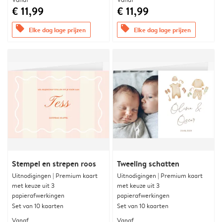
€ 11,99
€ 11,99
offers
offers
Elke dag lage prijzen
Elke dag lage prijzen
Stempel en strepen roos
Tweeling schatten
Uitnodigingen | Premium kaart
Uitnodigingen | Premium kaart
met keuze uit 3
met keuze uit 3
papierafwerkingen
papierafwerkingen
Set van 10 kaarten
Set van 10 kaarten
Vanaf
Vanaf