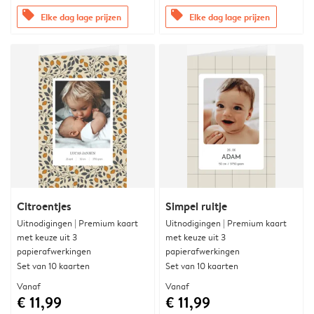
offers
offers
Elke dag lage prijzen
Elke dag lage prijzen
Citroentjes
Simpel ruitje
Uitnodigingen | Premium kaart
Uitnodigingen | Premium kaart
met keuze uit 3
met keuze uit 3
papierafwerkingen
papierafwerkingen
Set van 10 kaarten
Set van 10 kaarten
Vanaf
Vanaf
€ 11,99
€ 11,99