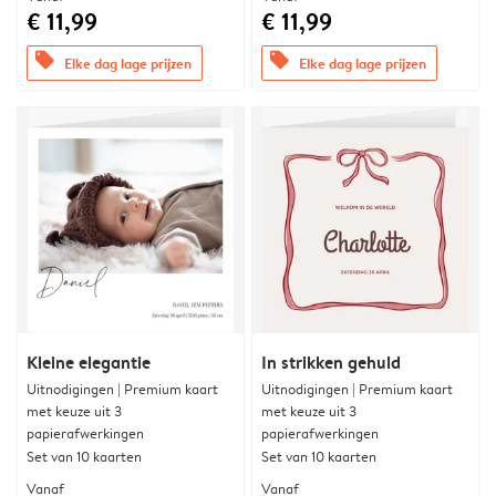
€ 11,99
€ 11,99
offers
offers
Elke dag lage prijzen
Elke dag lage prijzen
Kleine elegantie
In strikken gehuld
Uitnodigingen | Premium kaart
Uitnodigingen | Premium kaart
met keuze uit 3
met keuze uit 3
papierafwerkingen
papierafwerkingen
Set van 10 kaarten
Set van 10 kaarten
Vanaf
Vanaf