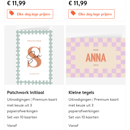
€ 11,99
€ 11,99
offers
offers
Elke dag lage prijzen
Elke dag lage prijzen
Patchwork initiaal
Kleine tegels
Uitnodigingen | Premium kaart
Uitnodigingen | Premium kaart
met keuze uit 3
met keuze uit 3
papierafwerkingen
papierafwerkingen
Set van 10 kaarten
Set van 10 kaarten
Vanaf
Vanaf