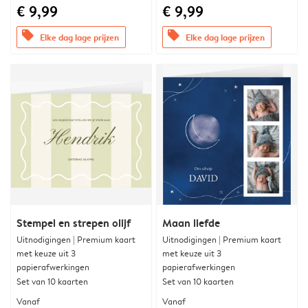
€ 9,99
€ 9,99
offers
offers
Elke dag lage prijzen
Elke dag lage prijzen
Stempel en strepen olijf
Maan liefde
Uitnodigingen | Premium kaart
Uitnodigingen | Premium kaart
met keuze uit 3
met keuze uit 3
papierafwerkingen
papierafwerkingen
Set van 10 kaarten
Set van 10 kaarten
Vanaf
Vanaf