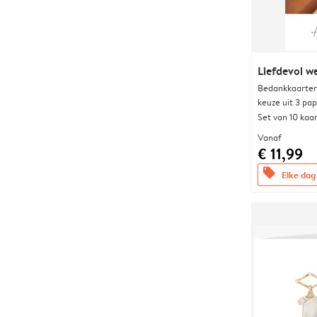
Liefdevol w
Bedankkaarten
keuze uit 3 pa
Set van 10 kaa
Vanaf
€ 11,99
offers
Elke dag 