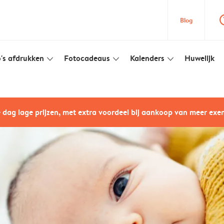
question
Blog
's afdrukken
Fotocadeaus
Kalenders
Huwelijk
slim_arrow_down
slim_arrow_down
slim_arrow_down
e dag lage prijzen, met extra voordeel bij aankoop van meer ex