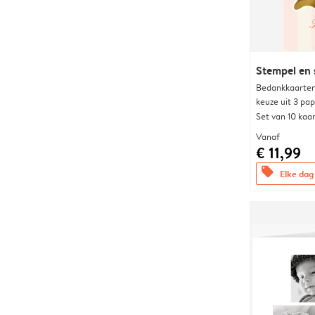
Stempel en 
Bedankkaarten
keuze uit 3 pa
Set van 10 kaa
Vanaf
€ 11,99
offers
Elke dag 