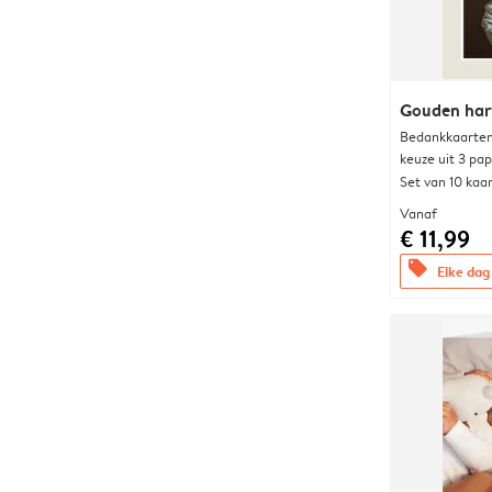
Gouden har
Bedankkaarten
keuze uit 3 pa
Set van 10 kaa
Vanaf
€ 11,99
offers
Elke dag 