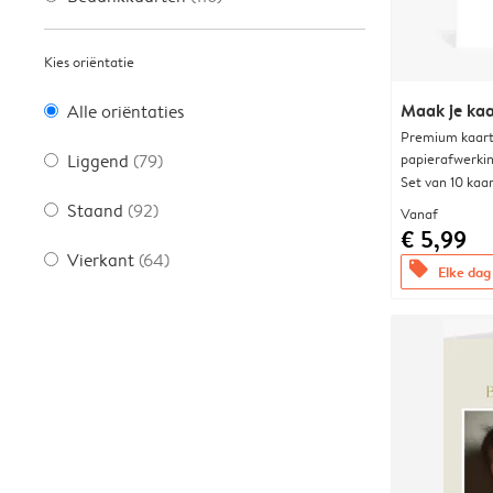
Kies oriëntatie
Maak je kaa
Alle oriëntaties
Premium kaart 
papierafwerki
Liggend
(79)
Set van 10 kaa
Staand
(92)
Vanaf
€ 5,99
Vierkant
(64)
offers
Elke dag 