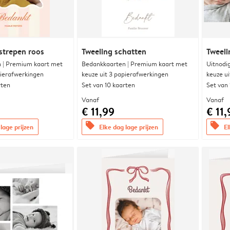
strepen roos
Tweeling schatten
Tweeli
 | Premium kaart met
Bedankkaarten | Premium kaart met
Uitnodi
pierafwerkingen
keuze uit 3 papierafwerkingen
keuze u
rten
Set van 10 kaarten
Set van
Vanaf
Vanaf
€ 11,99
€ 11,
offers
offers
lage prijzen
Elke dag lage prijzen
El