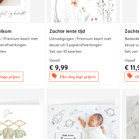
elkom
Zachte lente tijd
Zachte
 | Premium kaart met
Uitnodigingen | Premium kaart met
Bedankk
pierafwerkingen
keuze uit 3 papierafwerkingen
keuze u
rten
Set van 10 kaarten
Set van
Vanaf
Vanaf
€ 9,99
€ 11,
offers
offers
lage prijzen
Elke dag lage prijzen
El