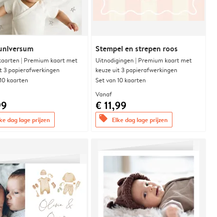
universum
Stempel en strepen roos
aarten | Premium kaart met
Uitnodigingen | Premium kaart met
it 3 papierafwerkingen
keuze uit 3 papierafwerkingen
 10 kaarten
Set van 10 kaarten
Vanaf
99
€ 11,99
offers
ke dag lage prijzen
Elke dag lage prijzen