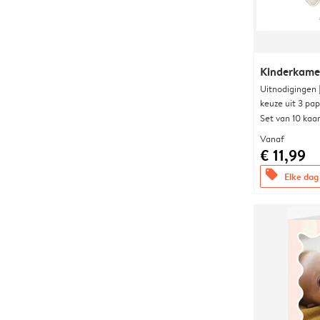
Kinderkame
Uitnodigingen
keuze uit 3 pa
Set van 10 kaa
Vanaf
€ 11,99
offers
Elke dag 