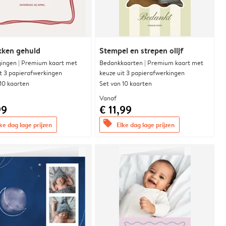
ikken gehuld
Stempel en strepen olijf
gingen | Premium kaart met
Bedankkaarten | Premium kaart met
it 3 papierafwerkingen
keuze uit 3 papierafwerkingen
 10 kaarten
Set van 10 kaarten
Vanaf
99
€ 11,99
offers
ke dag lage prijzen
Elke dag lage prijzen