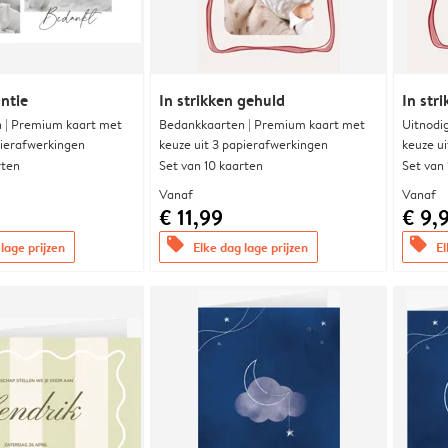
ntie
In strikken gehuld
In str
 | Premium kaart met
Bedankkaarten | Premium kaart met
Uitnodi
pierafwerkingen
keuze uit 3 papierafwerkingen
keuze u
rten
Set van 10 kaarten
Set van
Vanaf
Vanaf
€ 11,99
€ 9,
offers
offers
lage prijzen
Elke dag lage prijzen
El