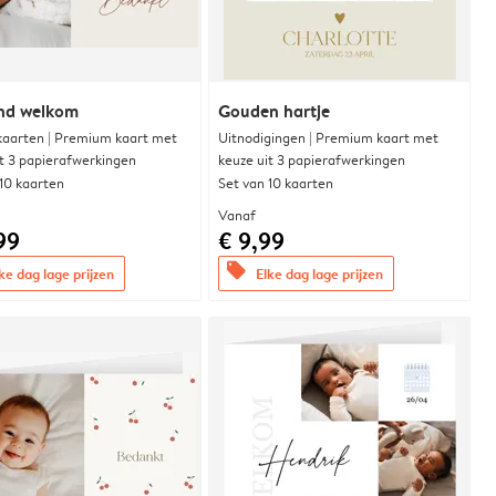
end welkom
Gouden hartje
aarten | Premium kaart met
Uitnodigingen | Premium kaart met
it 3 papierafwerkingen
keuze uit 3 papierafwerkingen
 10 kaarten
Set van 10 kaarten
Vanaf
99
€ 9,99
offers
ke dag lage prijzen
Elke dag lage prijzen