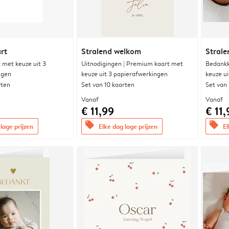
rt
Stralend welkom
Stral
met keuze uit 3
Uitnodigingen | Premium kaart met
Bedankk
ngen
keuze uit 3 papierafwerkingen
keuze u
rten
Set van 10 kaarten
Set van
Vanaf
Vanaf
€ 11,99
€ 11,
offers
offers
lage prijzen
Elke dag lage prijzen
El