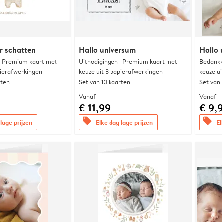
r schatten
Hallo universum
Hallo 
 | Premium kaart met
Uitnodigingen | Premium kaart met
Bedankk
pierafwerkingen
keuze uit 3 papierafwerkingen
keuze u
rten
Set van 10 kaarten
Set van
Vanaf
Vanaf
€ 11,99
€ 9,
offers
offers
lage prijzen
Elke dag lage prijzen
El