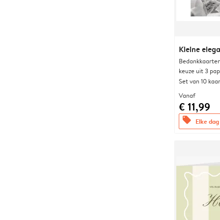
Kleine elega
Bedankkaarten
keuze uit 3 pa
Set van 10 kaa
Vanaf
€ 11,99
offers
Elke dag 