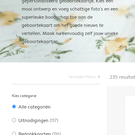
gepersonaliseerd geboortekaartje. Kies een
mooi ontwerp en voeg schattige foto's en een
superleuke boodschap toe aan de
geboortekaart om het goede nieuws te
vertellen. Maak nu eenvoudig zelf jouw unieke
geboortekaartjes.
Verwijder filters
235
resulta
close
Kies categorie
Alle categoriën
Uitnodigingen
(117)
Bedankkaarten
(116)