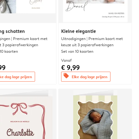
ng schatten
Kleine elegantie
gingen | Premium kaart met
Uitnodigingen | Premium kaart met
it 3 papierafwerkingen
keuze uit 3 papierafwerkingen
 10 kaarten
Set van 10 kaarten
Vanaf
99
€ 9,99
offers
ke dag lage prijzen
Elke dag lage prijzen