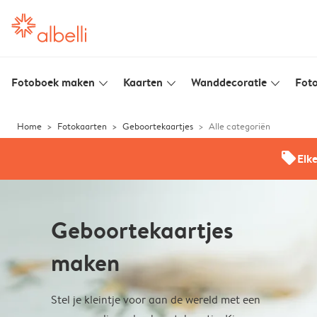
Fotoboek maken
Kaarten
Wanddecoratie
Foto
slim_arrow_down
slim_arrow_down
slim_arrow_down
Home
Fotokaarten
Geboortekaartjes
Alle categoriën
offers
Elk
Geboortekaartjes
maken
Stel je kleintje voor aan de wereld met een