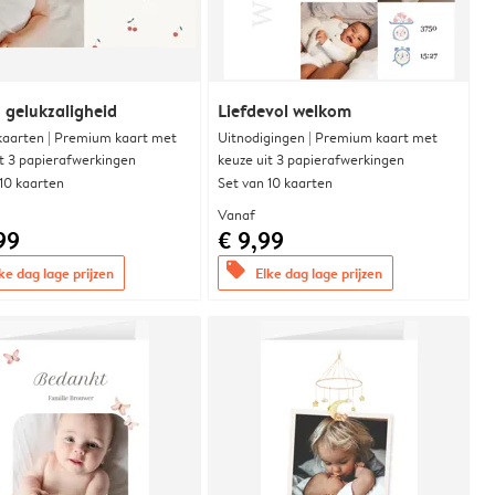
 gelukzaligheid
Liefdevol welkom
aarten | Premium kaart met
Uitnodigingen | Premium kaart met
it 3 papierafwerkingen
keuze uit 3 papierafwerkingen
 10 kaarten
Set van 10 kaarten
Vanaf
99
€ 9,99
offers
ke dag lage prijzen
Elke dag lage prijzen