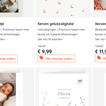
tje
Kersen gelukzaligheid
Kersen
 | Premium kaart met
Uitnodigingen | Premium kaart met
Bedankk
pierafwerkingen
keuze uit 3 papierafwerkingen
keuze u
rten
Set van 10 kaarten
Set van
Vanaf
Vanaf
€ 9,99
€ 11,
offers
offers
lage prijzen
Elke dag lage prijzen
El