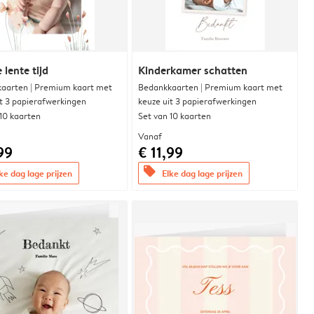
 lente tijd
Kinderkamer schatten
aarten | Premium kaart met
Bedankkaarten | Premium kaart met
it 3 papierafwerkingen
keuze uit 3 papierafwerkingen
 10 kaarten
Set van 10 kaarten
Vanaf
99
€ 11,99
offers
ke dag lage prijzen
Elke dag lage prijzen