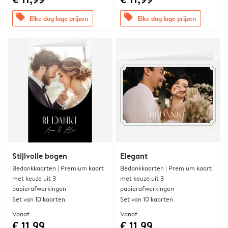
offers
offers
Elke dag lage prijzen
Elke dag lage prijzen
Stijlvolle bogen
Elegant
Bedankkaarten | Premium kaart
Bedankkaarten | Premium kaart
met keuze uit 3
met keuze uit 3
papierafwerkingen
papierafwerkingen
Set van 10 kaarten
Set van 10 kaarten
Vanaf
Vanaf
€ 11,99
€ 11,99