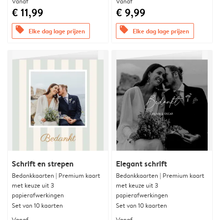
Vanaf
Vanaf
€ 11,99
€ 9,99
offers
offers
Elke dag lage prijzen
Elke dag lage prijzen
Schrift en strepen
Elegant schrift
Bedankkaarten | Premium kaart
Bedankkaarten | Premium kaart
met keuze uit 3
met keuze uit 3
papierafwerkingen
papierafwerkingen
Set van 10 kaarten
Set van 10 kaarten
Vanaf
Vanaf