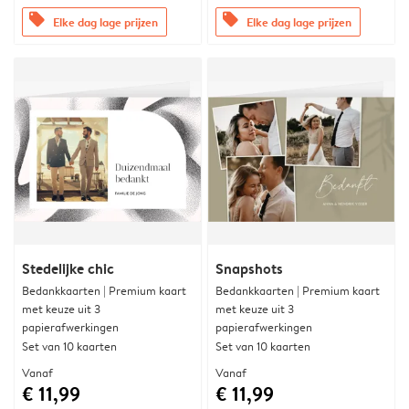
offers
offers
Elke dag lage prijzen
Elke dag lage prijzen
Stedelijke chic
Snapshots
Bedankkaarten | Premium kaart
Bedankkaarten | Premium kaart
met keuze uit 3
met keuze uit 3
papierafwerkingen
papierafwerkingen
Set van 10 kaarten
Set van 10 kaarten
Vanaf
Vanaf
€ 11,99
€ 11,99