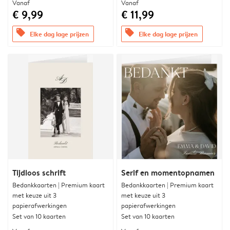
Vanaf
Vanaf
€ 9,99
€ 11,99
offers
offers
Elke dag lage prijzen
Elke dag lage prijzen
Tijdloos schrift
Serif en momentopnamen
Bedankkaarten | Premium kaart
Bedankkaarten | Premium kaart
met keuze uit 3
met keuze uit 3
papierafwerkingen
papierafwerkingen
Set van 10 kaarten
Set van 10 kaarten