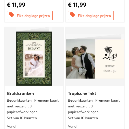
€ 11,99
€ 11,99
offers
offers
Elke dag lage prijzen
Elke dag lage prijzen
Bruidsranken
Tropische inkt
Bedankkaarten | Premium kaart
Bedankkaarten | Premium kaart
met keuze uit 3
met keuze uit 3
papierafwerkingen
papierafwerkingen
Set van 10 kaarten
Set van 10 kaarten
Vanaf
Vanaf