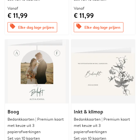
Vanaf
Vanaf
€ 11,99
€ 11,99
offers
offers
Elke dag lage prijzen
Elke dag lage prijzen
Boog
Inkt & klimop
Bedankkaarten | Premium kaart
Bedankkaarten | Premium kaart
met keuze uit 3
met keuze uit 3
papierafwerkingen
papierafwerkingen
Set van 10 kaarten
Set van 10 kaarten