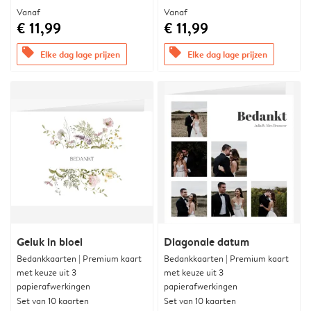
Vanaf
Vanaf
€ 11,99
€ 11,99
offers
offers
Elke dag lage prijzen
Elke dag lage prijzen
Geluk in bloei
Diagonale datum
Bedankkaarten | Premium kaart
Bedankkaarten | Premium kaart
met keuze uit 3
met keuze uit 3
papierafwerkingen
papierafwerkingen
Set van 10 kaarten
Set van 10 kaarten