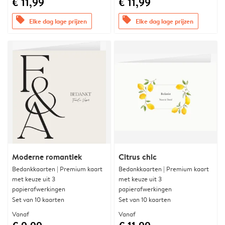
€ 11,99
€ 11,99
offers
offers
Elke dag lage prijzen
Elke dag lage prijzen
Moderne romantiek
Citrus chic
Bedankkaarten | Premium kaart
Bedankkaarten | Premium kaart
met keuze uit 3
met keuze uit 3
papierafwerkingen
papierafwerkingen
Set van 10 kaarten
Set van 10 kaarten
Vanaf
Vanaf