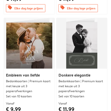
offers
offers
Elke dag lage prijzen
Elke dag lage prijzen
Embleem van liefde
Donkere elegantie
Bedankkaarten | Premium kaart
Bedankkaarten | Premium kaart
met keuze uit 3
met keuze uit 3
papierafwerkingen
papierafwerkingen
Set van 10 kaarten
Set van 10 kaarten
Vanaf
Vanaf
€ 9,99
€ 11,99