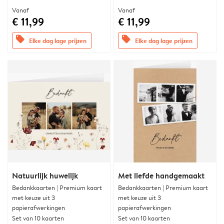
Vanaf
Vanaf
€ 11,99
€ 11,99
offers
offers
Elke dag lage prijzen
Elke dag lage prijzen
Natuurlijk huwelijk
Met liefde handgemaakt
Bedankkaarten | Premium kaart
Bedankkaarten | Premium kaart
met keuze uit 3
met keuze uit 3
papierafwerkingen
papierafwerkingen
Set van 10 kaarten
Set van 10 kaarten