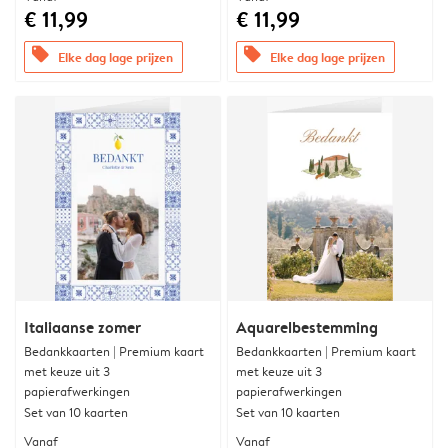
€ 11,99
€ 11,99
offers
offers
Elke dag lage prijzen
Elke dag lage prijzen
Italiaanse zomer
Aquarelbestemming
Bedankkaarten | Premium kaart
Bedankkaarten | Premium kaart
met keuze uit 3
met keuze uit 3
papierafwerkingen
papierafwerkingen
Set van 10 kaarten
Set van 10 kaarten
Vanaf
Vanaf