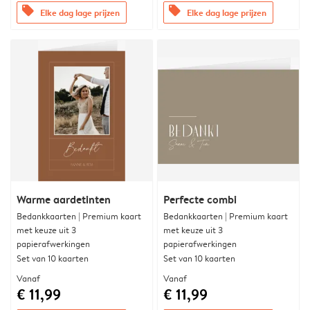
offers
offers
Elke dag lage prijzen
Elke dag lage prijzen
Warme aardetinten
Perfecte combi
Bedankkaarten | Premium kaart
Bedankkaarten | Premium kaart
met keuze uit 3
met keuze uit 3
papierafwerkingen
papierafwerkingen
Set van 10 kaarten
Set van 10 kaarten
Vanaf
Vanaf
€ 11,99
€ 11,99