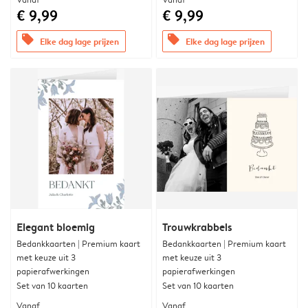
€ 9,99
€ 9,99
offers
offers
Elke dag lage prijzen
Elke dag lage prijzen
Elegant bloemig
Trouwkrabbels
Bedankkaarten | Premium kaart
Bedankkaarten | Premium kaart
met keuze uit 3
met keuze uit 3
papierafwerkingen
papierafwerkingen
Set van 10 kaarten
Set van 10 kaarten
Vanaf
Vanaf