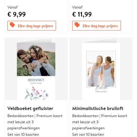
Vanaf
Vanaf
€ 9,99
€ 11,99
offers
offers
Elke dag lage prijzen
Elke dag lage prijzen
Veldboeket gefluister
Minimalistische bruiloft
Bedankkaarten | Premium kaart
Bedankkaarten | Premium kaart
met keuze uit 3
met keuze uit 3
papierafwerkingen
papierafwerkingen
Set van 10 kaarten
Set van 10 kaarten