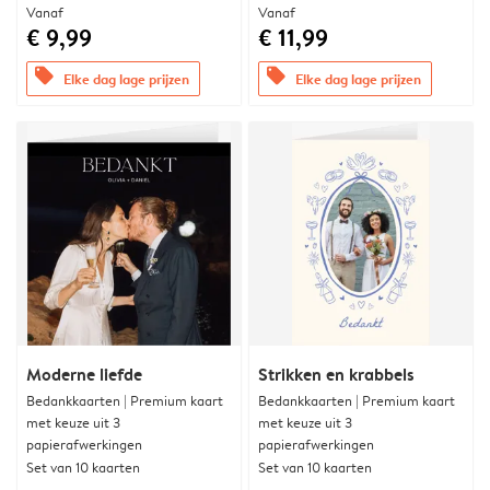
Vanaf
Vanaf
€ 9,99
€ 11,99
offers
offers
Elke dag lage prijzen
Elke dag lage prijzen
Moderne liefde
Strikken en krabbels
Bedankkaarten | Premium kaart
Bedankkaarten | Premium kaart
met keuze uit 3
met keuze uit 3
papierafwerkingen
papierafwerkingen
Set van 10 kaarten
Set van 10 kaarten