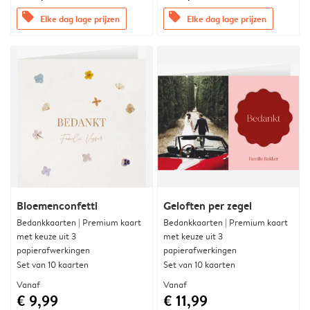
offers
offers
Elke dag lage prijzen
Elke dag lage prijzen
Bloemenconfetti
Geloften per zegel
Bedankkaarten | Premium kaart
Bedankkaarten | Premium kaart
met keuze uit 3
met keuze uit 3
papierafwerkingen
papierafwerkingen
Set van 10 kaarten
Set van 10 kaarten
Vanaf
Vanaf
€ 9,99
€ 11,99