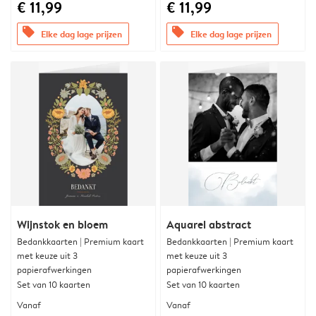
€ 11,99
€ 11,99
offers
offers
Elke dag lage prijzen
Elke dag lage prijzen
Wijnstok en bloem
Aquarel abstract
Bedankkaarten | Premium kaart
Bedankkaarten | Premium kaart
met keuze uit 3
met keuze uit 3
papierafwerkingen
papierafwerkingen
Set van 10 kaarten
Set van 10 kaarten
Vanaf
Vanaf