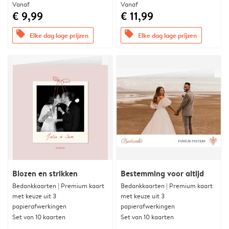
Vanaf
Vanaf
€ 9,99
€ 11,99
offers
offers
Elke dag lage prijzen
Elke dag lage prijzen
Blozen en strikken
Bestemming voor altijd
Bedankkaarten | Premium kaart
Bedankkaarten | Premium kaart
met keuze uit 3
met keuze uit 3
papierafwerkingen
papierafwerkingen
Set van 10 kaarten
Set van 10 kaarten