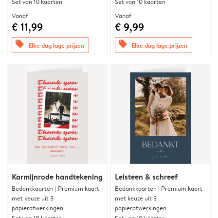
Set van 10 kaarten
Set van 10 kaarten
Vanaf
Vanaf
€ 11,99
€ 9,99
offers
offers
Elke dag lage prijzen
Elke dag lage prijzen
Karmijnrode handtekening
Leisteen & schreef
Bedankkaarten | Premium kaart
Bedankkaarten | Premium kaart
met keuze uit 3
met keuze uit 3
papierafwerkingen
papierafwerkingen