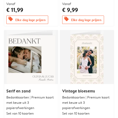
Vanaf
Vanaf
€ 11,99
€ 9,99
offers
offers
Elke dag lage prijzen
Elke dag lage prijzen
Serif en zand
Vintage bloesems
Bedankkaarten | Premium kaart
Bedankkaarten | Premium kaart
met keuze uit 3
met keuze uit 3
papierafwerkingen
papierafwerkingen
Set van 10 kaarten
Set van 10 kaarten