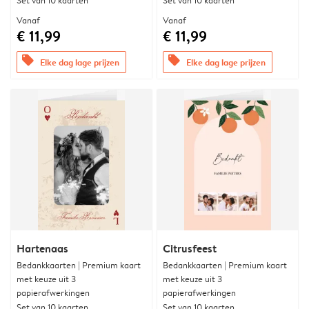
Set van 10 kaarten
Set van 10 kaarten
Vanaf
Vanaf
€ 11,99
€ 11,99
offers
offers
Elke dag lage prijzen
Elke dag lage prijzen
Hartenaas
Citrusfeest
Bedankkaarten | Premium kaart
Bedankkaarten | Premium kaart
met keuze uit 3
met keuze uit 3
papierafwerkingen
papierafwerkingen
Set van 10 kaarten
Set van 10 kaarten