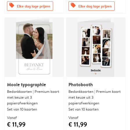
offers
offers
Elke dag lage prijzen
Elke dag lage prijzen
Mooie typographie
Photobooth
Bedankkaarten | Premium kaart
Bedankkaarten | Premium kaart
met keuze uit 3
met keuze uit 3
papierafwerkingen
papierafwerkingen
Set van 10 kaarten
Set van 10 kaarten
Vanaf
Vanaf
€ 11,99
€ 11,99