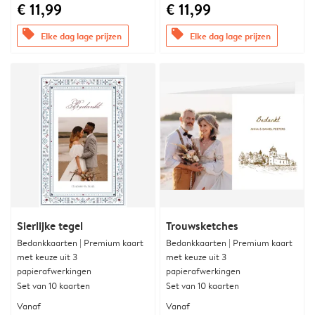
€ 11,99
€ 11,99
offers
offers
Elke dag lage prijzen
Elke dag lage prijzen
Sierlijke tegel
Trouwsketches
Bedankkaarten | Premium kaart
Bedankkaarten | Premium kaart
met keuze uit 3
met keuze uit 3
papierafwerkingen
papierafwerkingen
Set van 10 kaarten
Set van 10 kaarten
Vanaf
Vanaf