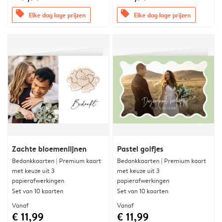
offers
offers
Elke dag lage prijzen
Elke dag lage prijzen
Zachte bloemenlijnen
Pastel golfjes
Bedankkaarten | Premium kaart
Bedankkaarten | Premium kaart
met keuze uit 3
met keuze uit 3
papierafwerkingen
papierafwerkingen
Set van 10 kaarten
Set van 10 kaarten
Vanaf
Vanaf
€ 11,99
€ 11,99