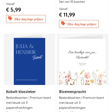
Set van 10 kaarten
Vanaf
€ 5,99
Vanaf
€ 11,99
offers
Elke dag lage prijzen
offers
Elke dag lage prijzen
Kobalt klassieker
Bloemenpracht
Bedankkaarten | Premium kaart
Bedankkaarten | Premium kaart
met keuze uit 3
met keuze uit 3
papierafwerkingen
papierafwerkingen