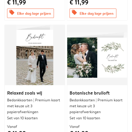
€ 11,99
€ 11,99
offers
offers
Elke dag lage prijzen
Elke dag lage prijzen
Relaxed zoals wij
Botanische bruiloft
Bedankkaarten | Premium kaart
Bedankkaarten | Premium kaart
met keuze uit 3
met keuze uit 3
papierafwerkingen
papierafwerkingen
Set van 10 kaarten
Set van 10 kaarten
Vanaf
Vanaf