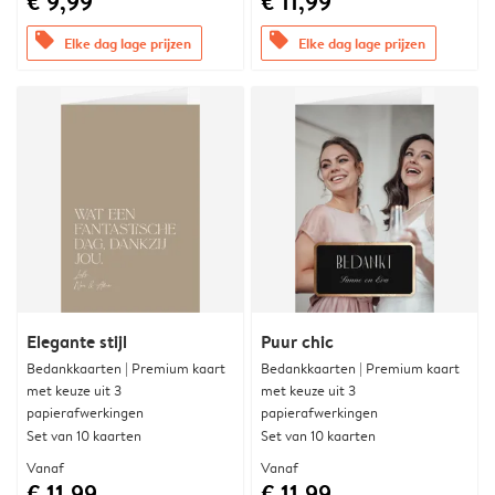
€ 9,99
€ 11,99
offers
offers
Elke dag lage prijzen
Elke dag lage prijzen
Elegante stijl
Puur chic
Bedankkaarten | Premium kaart
Bedankkaarten | Premium kaart
met keuze uit 3
met keuze uit 3
papierafwerkingen
papierafwerkingen
Set van 10 kaarten
Set van 10 kaarten
Vanaf
Vanaf
€ 11,99
€ 11,99