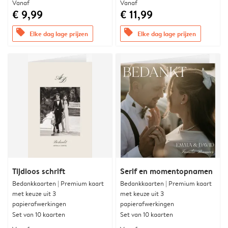
Vanaf
Vanaf
€ 9,99
€ 11,99
offers
offers
Elke dag lage prijzen
Elke dag lage prijzen
Tijdloos schrift
Serif en momentopnamen
Bedankkaarten | Premium kaart
Bedankkaarten | Premium kaart
met keuze uit 3
met keuze uit 3
papierafwerkingen
papierafwerkingen
Set van 10 kaarten
Set van 10 kaarten