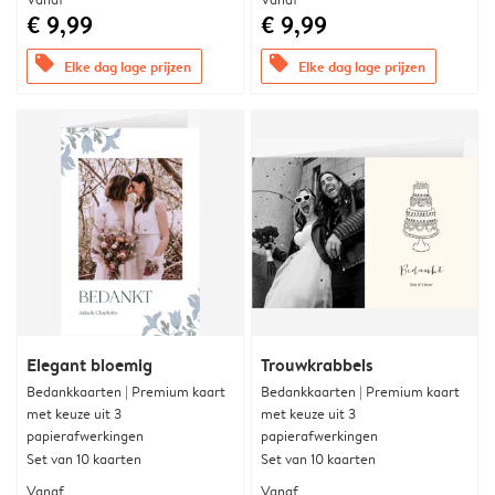
€ 9,99
€ 9,99
offers
offers
Elke dag lage prijzen
Elke dag lage prijzen
Elegant bloemig
Trouwkrabbels
Bedankkaarten | Premium kaart
Bedankkaarten | Premium kaart
met keuze uit 3
met keuze uit 3
papierafwerkingen
papierafwerkingen
Set van 10 kaarten
Set van 10 kaarten
Vanaf
Vanaf