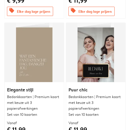
€ 9,99
€ 11,99
offers
offers
Elke dag lage prijzen
Elke dag lage prijzen
Elegante stijl
Puur chic
Bedankkaarten | Premium kaart
Bedankkaarten | Premium kaart
met keuze uit 3
met keuze uit 3
papierafwerkingen
papierafwerkingen
Set van 10 kaarten
Set van 10 kaarten
Vanaf
Vanaf
€ 11,99
€ 11,99