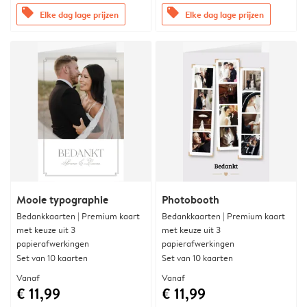
offers
offers
Elke dag lage prijzen
Elke dag lage prijzen
Mooie typographie
Photobooth
Bedankkaarten | Premium kaart
Bedankkaarten | Premium kaart
met keuze uit 3
met keuze uit 3
papierafwerkingen
papierafwerkingen
Set van 10 kaarten
Set van 10 kaarten
Vanaf
Vanaf
€ 11,99
€ 11,99