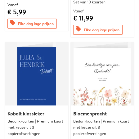
Set van 10 kaarten
Vanaf
€ 5,99
Vanaf
€ 11,99
offers
Elke dag lage prijzen
offers
Elke dag lage prijzen
Kobalt klassieker
Bloemenpracht
Bedankkaarten | Premium kaart
Bedankkaarten | Premium kaart
met keuze uit 3
met keuze uit 3
papierafwerkingen
papierafwerkingen