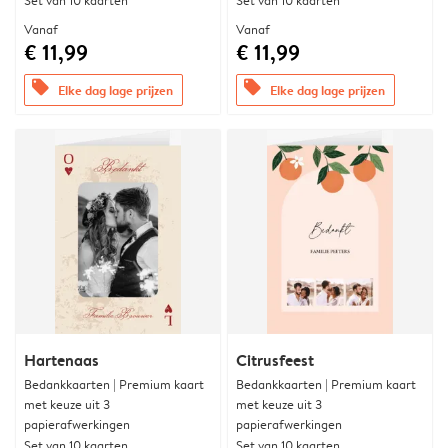
Set van 10 kaarten
Set van 10 kaarten
Vanaf
Vanaf
€ 11,99
€ 11,99
offers
offers
Elke dag lage prijzen
Elke dag lage prijzen
Hartenaas
Citrusfeest
Bedankkaarten | Premium kaart
Bedankkaarten | Premium kaart
met keuze uit 3
met keuze uit 3
papierafwerkingen
papierafwerkingen
Set van 10 kaarten
Set van 10 kaarten