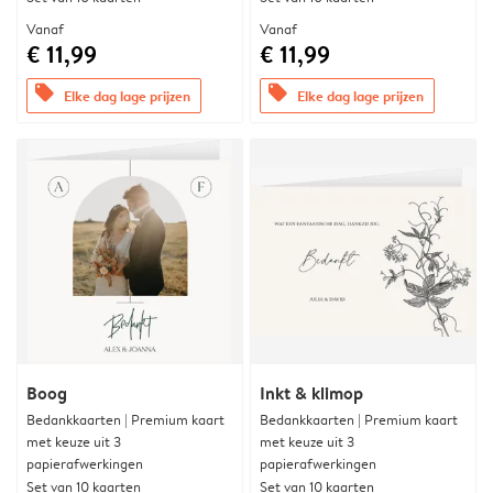
Vanaf
Vanaf
€ 11,99
€ 11,99
offers
offers
Elke dag lage prijzen
Elke dag lage prijzen
Boog
Inkt & klimop
Bedankkaarten | Premium kaart
Bedankkaarten | Premium kaart
met keuze uit 3
met keuze uit 3
papierafwerkingen
papierafwerkingen
Set van 10 kaarten
Set van 10 kaarten