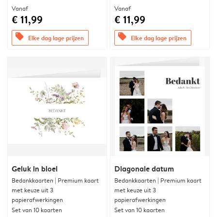
Vanaf
Vanaf
€ 11,99
€ 11,99
offers
offers
Elke dag lage prijzen
Elke dag lage prijzen
Geluk in bloei
Diagonale datum
Bedankkaarten | Premium kaart
Bedankkaarten | Premium kaart
met keuze uit 3
met keuze uit 3
papierafwerkingen
papierafwerkingen
Set van 10 kaarten
Set van 10 kaarten