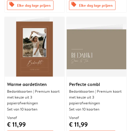
offers
offers
Elke dag lage prijzen
Elke dag lage prijzen
Warme aardetinten
Perfecte combi
Bedankkaarten | Premium kaart
Bedankkaarten | Premium kaart
met keuze uit 3
met keuze uit 3
papierafwerkingen
papierafwerkingen
Set van 10 kaarten
Set van 10 kaarten
Vanaf
Vanaf
€ 11,99
€ 11,99