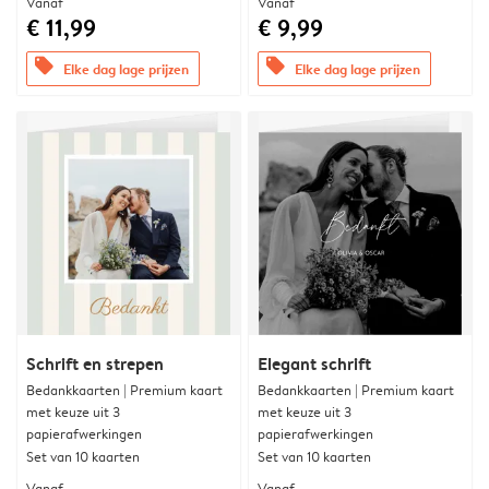
Vanaf
Vanaf
€ 11,99
€ 9,99
offers
offers
Elke dag lage prijzen
Elke dag lage prijzen
Schrift en strepen
Elegant schrift
Bedankkaarten | Premium kaart
Bedankkaarten | Premium kaart
met keuze uit 3
met keuze uit 3
papierafwerkingen
papierafwerkingen
Set van 10 kaarten
Set van 10 kaarten
Vanaf
Vanaf