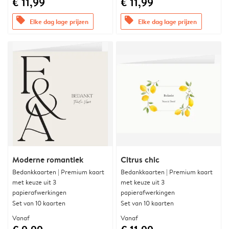
€ 11,99
€ 11,99
offers
offers
Elke dag lage prijzen
Elke dag lage prijzen
Moderne romantiek
Citrus chic
Bedankkaarten | Premium kaart
Bedankkaarten | Premium kaart
met keuze uit 3
met keuze uit 3
papierafwerkingen
papierafwerkingen
Set van 10 kaarten
Set van 10 kaarten
Vanaf
Vanaf