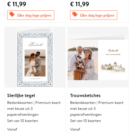
€ 11,99
€ 11,99
offers
offers
Elke dag lage prijzen
Elke dag lage prijzen
Sierlijke tegel
Trouwsketches
Bedankkaarten | Premium kaart
Bedankkaarten | Premium kaart
met keuze uit 3
met keuze uit 3
papierafwerkingen
papierafwerkingen
Set van 10 kaarten
Set van 10 kaarten
Vanaf
Vanaf