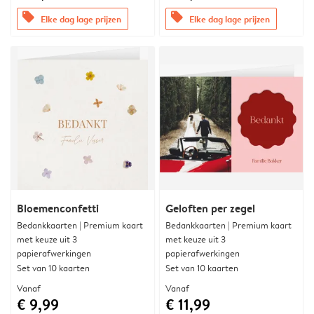
offers
offers
Elke dag lage prijzen
Elke dag lage prijzen
Bloemenconfetti
Geloften per zegel
Bedankkaarten | Premium kaart
Bedankkaarten | Premium kaart
met keuze uit 3
met keuze uit 3
papierafwerkingen
papierafwerkingen
Set van 10 kaarten
Set van 10 kaarten
Vanaf
Vanaf
€ 9,99
€ 11,99