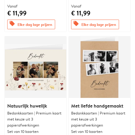
Vanaf
Vanaf
€ 11,99
€ 11,99
offers
offers
Elke dag lage prijzen
Elke dag lage prijzen
Natuurlijk huwelijk
Met liefde handgemaakt
Bedankkaarten | Premium kaart
Bedankkaarten | Premium kaart
met keuze uit 3
met keuze uit 3
papierafwerkingen
papierafwerkingen
Set van 10 kaarten
Set van 10 kaarten