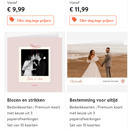
Vanaf
Vanaf
€ 9,99
€ 11,99
offers
offers
Elke dag lage prijzen
Elke dag lage prijzen
Blozen en strikken
Bestemming voor altijd
Bedankkaarten | Premium kaart
Bedankkaarten | Premium kaart
met keuze uit 3
met keuze uit 3
papierafwerkingen
papierafwerkingen
Set van 10 kaarten
Set van 10 kaarten