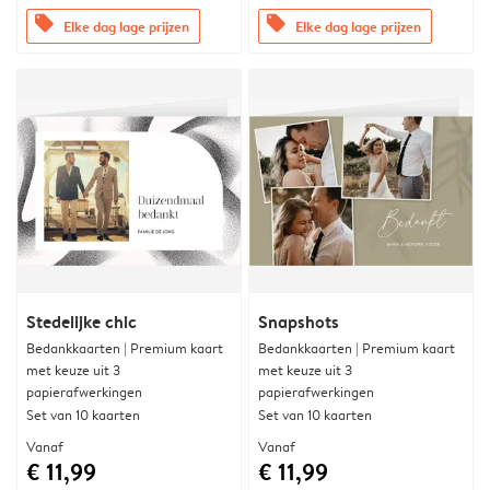
offers
offers
Elke dag lage prijzen
Elke dag lage prijzen
Stedelijke chic
Snapshots
Bedankkaarten | Premium kaart
Bedankkaarten | Premium kaart
met keuze uit 3
met keuze uit 3
papierafwerkingen
papierafwerkingen
Set van 10 kaarten
Set van 10 kaarten
Vanaf
Vanaf
€ 11,99
€ 11,99