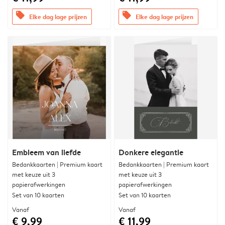
offers
offers
Elke dag lage prijzen
Elke dag lage prijzen
Embleem van liefde
Donkere elegantie
Bedankkaarten | Premium kaart
Bedankkaarten | Premium kaart
met keuze uit 3
met keuze uit 3
papierafwerkingen
papierafwerkingen
Set van 10 kaarten
Set van 10 kaarten
Vanaf
Vanaf
€ 9,99
€ 11,99