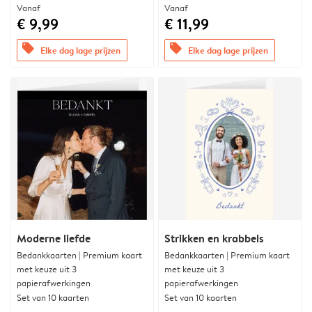
Vanaf
Vanaf
€ 9,99
€ 11,99
offers
offers
Elke dag lage prijzen
Elke dag lage prijzen
Moderne liefde
Strikken en krabbels
Bedankkaarten | Premium kaart
Bedankkaarten | Premium kaart
met keuze uit 3
met keuze uit 3
papierafwerkingen
papierafwerkingen
Set van 10 kaarten
Set van 10 kaarten