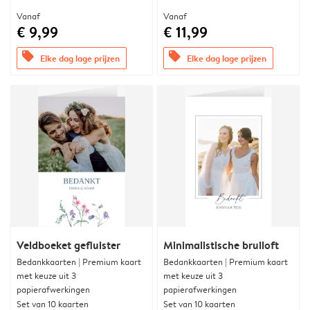
Vanaf
Vanaf
€ 9,99
€ 11,99
offers
offers
Elke dag lage prijzen
Elke dag lage prijzen
Veldboeket gefluister
Minimalistische bruiloft
Bedankkaarten | Premium kaart
Bedankkaarten | Premium kaart
met keuze uit 3
met keuze uit 3
papierafwerkingen
papierafwerkingen
Set van 10 kaarten
Set van 10 kaarten