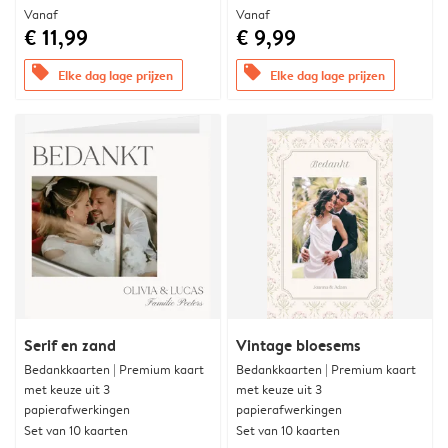
Vanaf
Vanaf
€ 11,99
€ 9,99
offers
offers
Elke dag lage prijzen
Elke dag lage prijzen
Serif en zand
Vintage bloesems
Bedankkaarten | Premium kaart
Bedankkaarten | Premium kaart
met keuze uit 3
met keuze uit 3
papierafwerkingen
papierafwerkingen
Set van 10 kaarten
Set van 10 kaarten