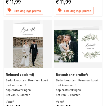
€ 11,99
€ 11,99
offers
offers
Elke dag lage prijzen
Elke dag lage prijzen
Relaxed zoals wij
Botanische bruiloft
Bedankkaarten | Premium kaart
Bedankkaarten | Premium kaart
met keuze uit 3
met keuze uit 3
papierafwerkingen
papierafwerkingen
Set van 10 kaarten
Set van 10 kaarten
Vanaf
Vanaf