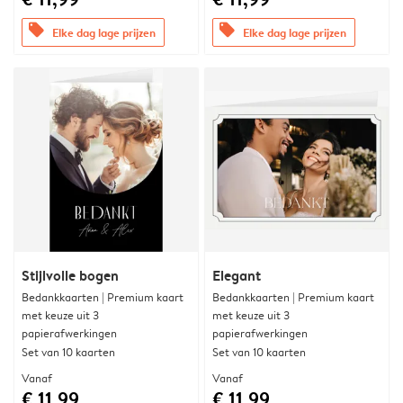
offers
offers
Elke dag lage prijzen
Elke dag lage prijzen
Stijlvolle bogen
Elegant
Bedankkaarten | Premium kaart
Bedankkaarten | Premium kaart
met keuze uit 3
met keuze uit 3
papierafwerkingen
papierafwerkingen
Set van 10 kaarten
Set van 10 kaarten
Vanaf
Vanaf
€ 11,99
€ 11,99