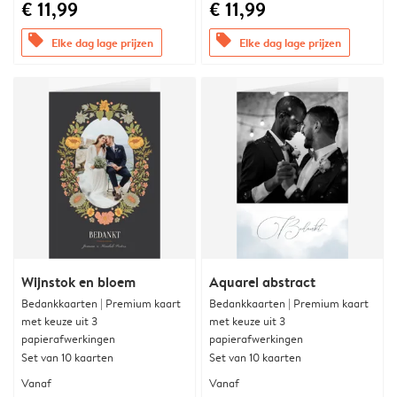
€ 11,99
€ 11,99
offers
offers
Elke dag lage prijzen
Elke dag lage prijzen
Wijnstok en bloem
Aquarel abstract
Bedankkaarten | Premium kaart
Bedankkaarten | Premium kaart
met keuze uit 3
met keuze uit 3
papierafwerkingen
papierafwerkingen
Set van 10 kaarten
Set van 10 kaarten
Vanaf
Vanaf