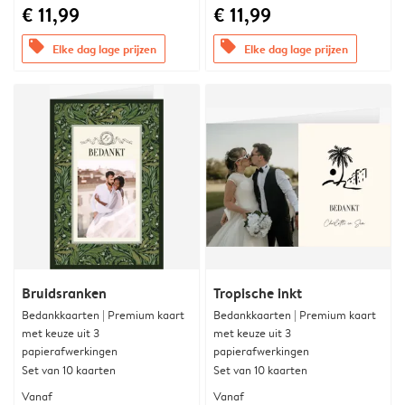
€ 11,99
€ 11,99
offers
offers
Elke dag lage prijzen
Elke dag lage prijzen
Bruidsranken
Tropische inkt
Bedankkaarten | Premium kaart
Bedankkaarten | Premium kaart
met keuze uit 3
met keuze uit 3
papierafwerkingen
papierafwerkingen
Set van 10 kaarten
Set van 10 kaarten
Vanaf
Vanaf