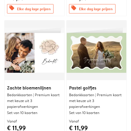
offers
offers
Elke dag lage prijzen
Elke dag lage prijzen
Zachte bloemenlijnen
Pastel golfjes
Bedankkaarten | Premium kaart
Bedankkaarten | Premium kaart
met keuze uit 3
met keuze uit 3
papierafwerkingen
papierafwerkingen
Set van 10 kaarten
Set van 10 kaarten
Vanaf
Vanaf
€ 11,99
€ 11,99