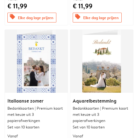
€ 11,99
€ 11,99
offers
offers
Elke dag lage prijzen
Elke dag lage prijzen
Italiaanse zomer
Aquarelbestemming
Bedankkaarten | Premium kaart
Bedankkaarten | Premium kaart
met keuze uit 3
met keuze uit 3
papierafwerkingen
papierafwerkingen
Set van 10 kaarten
Set van 10 kaarten
Vanaf
Vanaf