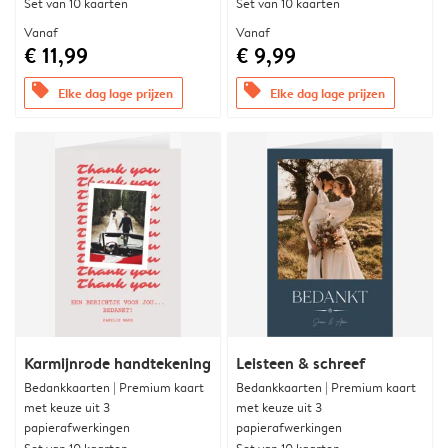
Set van 10 kaarten
Set van 10 kaarten
Vanaf
Vanaf
€ 11,99
€ 9,99
offers
offers
Elke dag lage prijzen
Elke dag lage prijzen
Karmijnrode handtekening
Leisteen & schreef
Bedankkaarten | Premium kaart
Bedankkaarten | Premium kaart
met keuze uit 3
met keuze uit 3
papierafwerkingen
papierafwerkingen