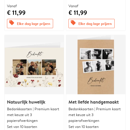
Vanaf
Vanaf
€ 11,99
€ 11,99
offers
offers
Elke dag lage prijzen
Elke dag lage prijzen
Natuurlijk huwelijk
Met liefde handgemaakt
Bedankkaarten | Premium kaart
Bedankkaarten | Premium kaart
met keuze uit 3
met keuze uit 3
papierafwerkingen
papierafwerkingen
Set van 10 kaarten
Set van 10 kaarten