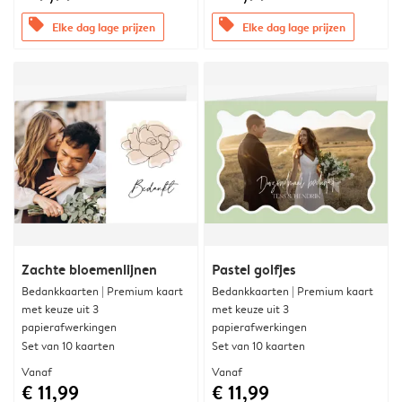
offers
offers
Elke dag lage prijzen
Elke dag lage prijzen
Zachte bloemenlijnen
Pastel golfjes
Bedankkaarten | Premium kaart
Bedankkaarten | Premium kaart
met keuze uit 3
met keuze uit 3
papierafwerkingen
papierafwerkingen
Set van 10 kaarten
Set van 10 kaarten
Vanaf
Vanaf
€ 11,99
€ 11,99