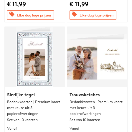
€ 11,99
€ 11,99
offers
offers
Elke dag lage prijzen
Elke dag lage prijzen
Sierlijke tegel
Trouwsketches
Bedankkaarten | Premium kaart
Bedankkaarten | Premium kaart
met keuze uit 3
met keuze uit 3
papierafwerkingen
papierafwerkingen
Set van 10 kaarten
Set van 10 kaarten
Vanaf
Vanaf