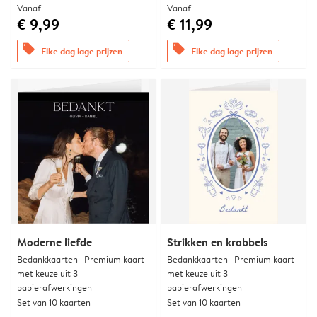
Vanaf
Vanaf
€ 9,99
€ 11,99
offers
offers
Elke dag lage prijzen
Elke dag lage prijzen
Moderne liefde
Strikken en krabbels
Bedankkaarten | Premium kaart
Bedankkaarten | Premium kaart
met keuze uit 3
met keuze uit 3
papierafwerkingen
papierafwerkingen
Set van 10 kaarten
Set van 10 kaarten