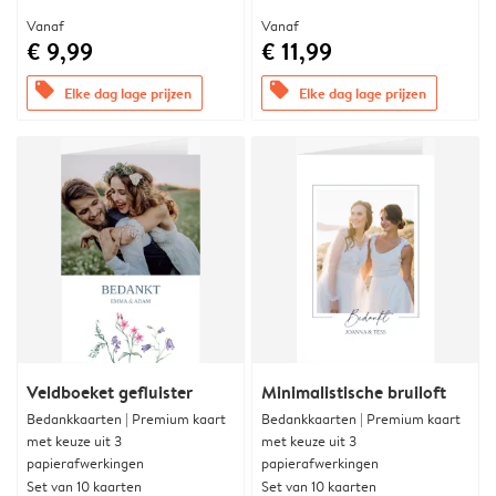
Vanaf
Vanaf
€ 9,99
€ 11,99
offers
offers
Elke dag lage prijzen
Elke dag lage prijzen
Veldboeket gefluister
Minimalistische bruiloft
Bedankkaarten | Premium kaart
Bedankkaarten | Premium kaart
met keuze uit 3
met keuze uit 3
papierafwerkingen
papierafwerkingen
Set van 10 kaarten
Set van 10 kaarten