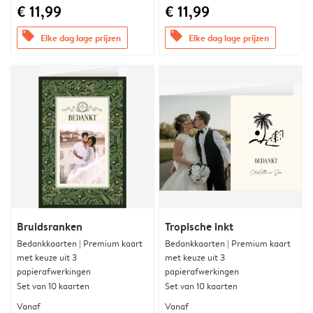
€ 11,99
€ 11,99
offers
offers
Elke dag lage prijzen
Elke dag lage prijzen
Bruidsranken
Tropische inkt
Bedankkaarten | Premium kaart
Bedankkaarten | Premium kaart
met keuze uit 3
met keuze uit 3
papierafwerkingen
papierafwerkingen
Set van 10 kaarten
Set van 10 kaarten
Vanaf
Vanaf