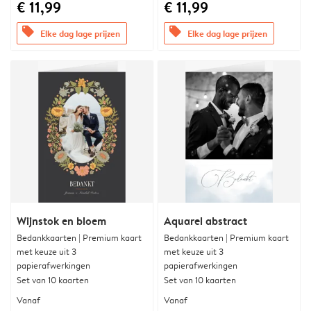
€ 11,99
€ 11,99
offers
offers
Elke dag lage prijzen
Elke dag lage prijzen
Wijnstok en bloem
Aquarel abstract
Bedankkaarten | Premium kaart
Bedankkaarten | Premium kaart
met keuze uit 3
met keuze uit 3
papierafwerkingen
papierafwerkingen
Set van 10 kaarten
Set van 10 kaarten
Vanaf
Vanaf