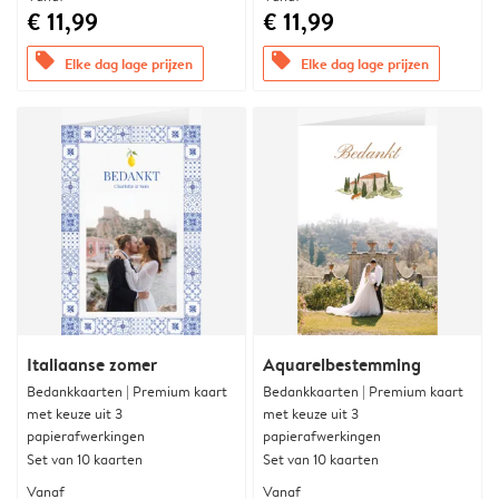
€ 11,99
€ 11,99
offers
offers
Elke dag lage prijzen
Elke dag lage prijzen
Italiaanse zomer
Aquarelbestemming
Bedankkaarten | Premium kaart
Bedankkaarten | Premium kaart
met keuze uit 3
met keuze uit 3
papierafwerkingen
papierafwerkingen
Set van 10 kaarten
Set van 10 kaarten
Vanaf
Vanaf