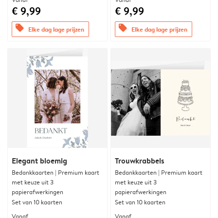
€ 9,99
€ 9,99
offers
offers
Elke dag lage prijzen
Elke dag lage prijzen
Elegant bloemig
Trouwkrabbels
Bedankkaarten | Premium kaart
Bedankkaarten | Premium kaart
met keuze uit 3
met keuze uit 3
papierafwerkingen
papierafwerkingen
Set van 10 kaarten
Set van 10 kaarten
Vanaf
Vanaf