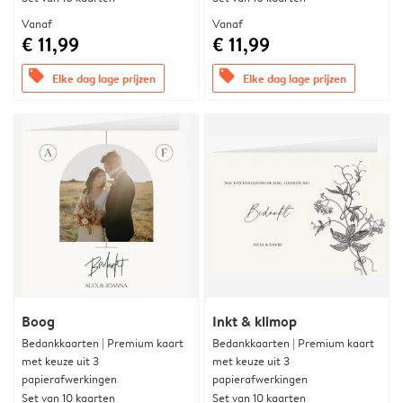
Vanaf
Vanaf
€ 11,99
€ 11,99
offers
offers
Elke dag lage prijzen
Elke dag lage prijzen
Boog
Inkt & klimop
Bedankkaarten | Premium kaart
Bedankkaarten | Premium kaart
met keuze uit 3
met keuze uit 3
papierafwerkingen
papierafwerkingen
Set van 10 kaarten
Set van 10 kaarten