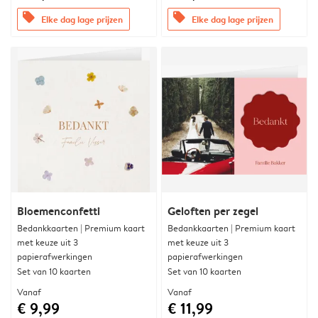
offers
offers
Elke dag lage prijzen
Elke dag lage prijzen
Bloemenconfetti
Geloften per zegel
Bedankkaarten | Premium kaart
Bedankkaarten | Premium kaart
met keuze uit 3
met keuze uit 3
papierafwerkingen
papierafwerkingen
Set van 10 kaarten
Set van 10 kaarten
Vanaf
Vanaf
€ 9,99
€ 11,99