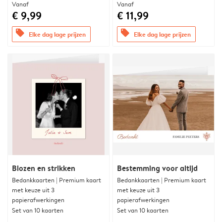
Vanaf
Vanaf
€ 9,99
€ 11,99
offers
offers
Elke dag lage prijzen
Elke dag lage prijzen
Blozen en strikken
Bestemming voor altijd
Bedankkaarten | Premium kaart
Bedankkaarten | Premium kaart
met keuze uit 3
met keuze uit 3
papierafwerkingen
papierafwerkingen
Set van 10 kaarten
Set van 10 kaarten