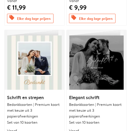
Vanaf
Vanaf
€ 11,99
€ 9,99
offers
offers
Elke dag lage prijzen
Elke dag lage prijzen
Schrift en strepen
Elegant schrift
Bedankkaarten | Premium kaart
Bedankkaarten | Premium kaart
met keuze uit 3
met keuze uit 3
papierafwerkingen
papierafwerkingen
Set van 10 kaarten
Set van 10 kaarten
Vanaf
Vanaf