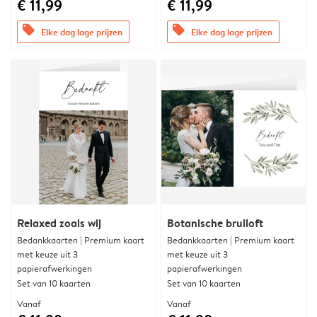
€ 11,99
€ 11,99
offers
offers
Elke dag lage prijzen
Elke dag lage prijzen
Relaxed zoals wij
Botanische bruiloft
Bedankkaarten | Premium kaart
Bedankkaarten | Premium kaart
met keuze uit 3
met keuze uit 3
papierafwerkingen
papierafwerkingen
Set van 10 kaarten
Set van 10 kaarten
Vanaf
Vanaf