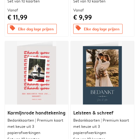
Set van 10 kaarten
Set van 10 kaarten
Vanaf
Vanaf
€ 11,99
€ 9,99
offers
offers
Elke dag lage prijzen
Elke dag lage prijzen
Karmijnrode handtekening
Leisteen & schreef
Bedankkaarten | Premium kaart
Bedankkaarten | Premium kaart
met keuze uit 3
met keuze uit 3
papierafwerkingen
papierafwerkingen