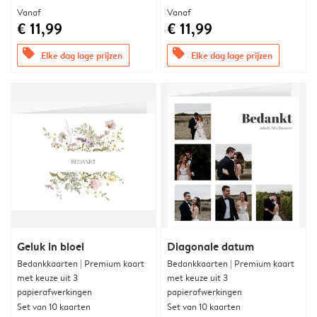
Vanaf
Vanaf
€ 11,99
€ 11,99
offers
offers
Elke dag lage prijzen
Elke dag lage prijzen
Geluk in bloei
Diagonale datum
Bedankkaarten | Premium kaart
Bedankkaarten | Premium kaart
met keuze uit 3
met keuze uit 3
papierafwerkingen
papierafwerkingen
Set van 10 kaarten
Set van 10 kaarten