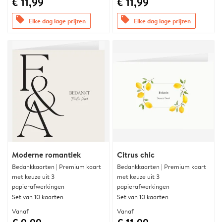
€ 11,99
€ 11,99
offers
offers
Elke dag lage prijzen
Elke dag lage prijzen
Moderne romantiek
Citrus chic
Bedankkaarten | Premium kaart
Bedankkaarten | Premium kaart
met keuze uit 3
met keuze uit 3
papierafwerkingen
papierafwerkingen
Set van 10 kaarten
Set van 10 kaarten
Vanaf
Vanaf