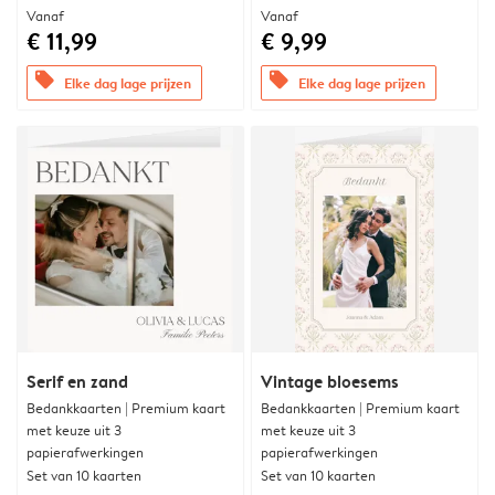
Vanaf
Vanaf
€ 11,99
€ 9,99
offers
offers
Elke dag lage prijzen
Elke dag lage prijzen
Serif en zand
Vintage bloesems
Bedankkaarten | Premium kaart
Bedankkaarten | Premium kaart
met keuze uit 3
met keuze uit 3
papierafwerkingen
papierafwerkingen
Set van 10 kaarten
Set van 10 kaarten