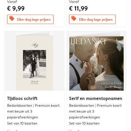
Vanaf
Vanaf
€ 9,99
€ 11,99
offers
offers
Elke dag lage prijzen
Elke dag lage prijzen
Tijdloos schrift
Serif en momentopnamen
Bedankkaarten | Premium kaart
Bedankkaarten | Premium kaart
met keuze uit 3
met keuze uit 3
papierafwerkingen
papierafwerkingen
Set van 10 kaarten
Set van 10 kaarten