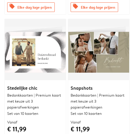
offers
offers
Elke dag lage prijzen
Elke dag lage prijzen
Stedelijke chic
Snapshots
Bedankkaarten | Premium kaart
Bedankkaarten | Premium kaart
met keuze uit 3
met keuze uit 3
papierafwerkingen
papierafwerkingen
Set van 10 kaarten
Set van 10 kaarten
Vanaf
Vanaf
€ 11,99
€ 11,99