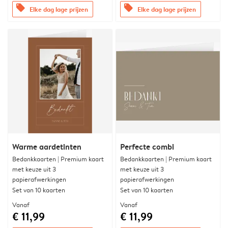
offers
offers
Elke dag lage prijzen
Elke dag lage prijzen
Warme aardetinten
Perfecte combi
Bedankkaarten | Premium kaart
Bedankkaarten | Premium kaart
met keuze uit 3
met keuze uit 3
papierafwerkingen
papierafwerkingen
Set van 10 kaarten
Set van 10 kaarten
Vanaf
Vanaf
€ 11,99
€ 11,99