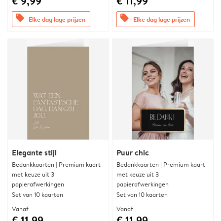
€ 9,99
€ 11,99
offers
offers
Elke dag lage prijzen
Elke dag lage prijzen
Elegante stijl
Puur chic
Bedankkaarten | Premium kaart
Bedankkaarten | Premium kaart
met keuze uit 3
met keuze uit 3
papierafwerkingen
papierafwerkingen
Set van 10 kaarten
Set van 10 kaarten
Vanaf
Vanaf
€ 11,99
€ 11,99