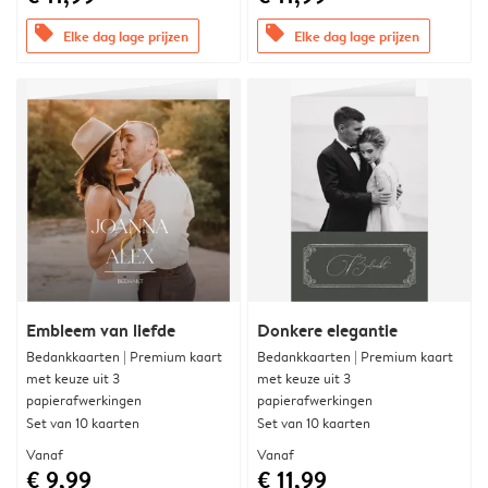
offers
offers
Elke dag lage prijzen
Elke dag lage prijzen
Embleem van liefde
Donkere elegantie
Bedankkaarten | Premium kaart
Bedankkaarten | Premium kaart
met keuze uit 3
met keuze uit 3
papierafwerkingen
papierafwerkingen
Set van 10 kaarten
Set van 10 kaarten
Vanaf
Vanaf
€ 9,99
€ 11,99