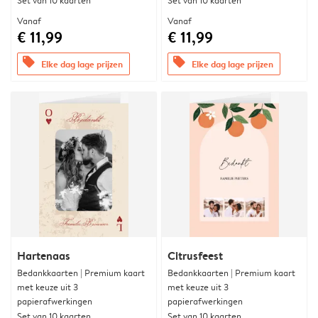
Set van 10 kaarten
Set van 10 kaarten
Vanaf
Vanaf
€ 11,99
€ 11,99
offers
offers
Elke dag lage prijzen
Elke dag lage prijzen
Hartenaas
Citrusfeest
Bedankkaarten | Premium kaart
Bedankkaarten | Premium kaart
met keuze uit 3
met keuze uit 3
papierafwerkingen
papierafwerkingen
Set van 10 kaarten
Set van 10 kaarten