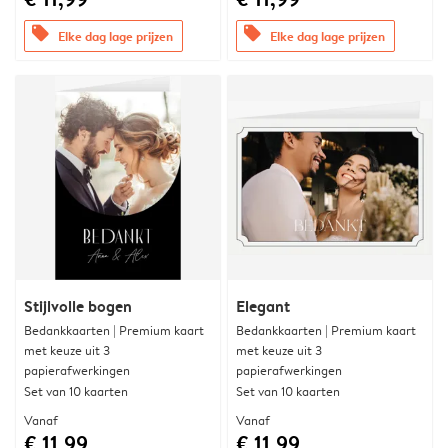
offers
offers
Elke dag lage prijzen
Elke dag lage prijzen
Stijlvolle bogen
Elegant
Bedankkaarten | Premium kaart
Bedankkaarten | Premium kaart
met keuze uit 3
met keuze uit 3
papierafwerkingen
papierafwerkingen
Set van 10 kaarten
Set van 10 kaarten
Vanaf
Vanaf
€ 11,99
€ 11,99