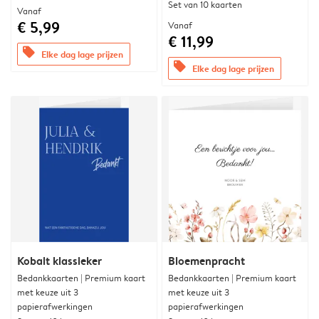
Set van 10 kaarten
Vanaf
€ 5,99
Vanaf
€ 11,99
offers
Elke dag lage prijzen
offers
Elke dag lage prijzen
Kobalt klassieker
Bloemenpracht
Bedankkaarten | Premium kaart
Bedankkaarten | Premium kaart
met keuze uit 3
met keuze uit 3
papierafwerkingen
papierafwerkingen