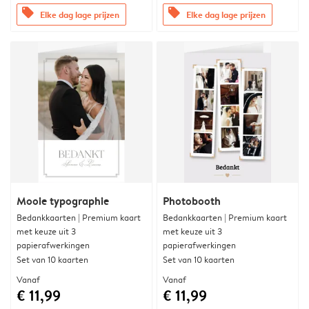
offers
offers
Elke dag lage prijzen
Elke dag lage prijzen
Mooie typographie
Photobooth
Bedankkaarten | Premium kaart
Bedankkaarten | Premium kaart
met keuze uit 3
met keuze uit 3
papierafwerkingen
papierafwerkingen
Set van 10 kaarten
Set van 10 kaarten
Vanaf
Vanaf
€ 11,99
€ 11,99