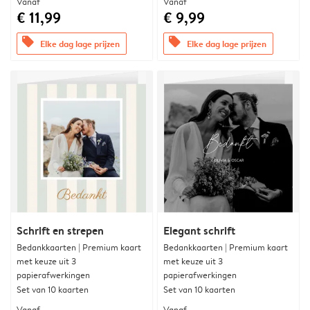
Vanaf
Vanaf
€ 11,99
€ 9,99
offers
offers
Elke dag lage prijzen
Elke dag lage prijzen
Schrift en strepen
Elegant schrift
Bedankkaarten | Premium kaart
Bedankkaarten | Premium kaart
met keuze uit 3
met keuze uit 3
papierafwerkingen
papierafwerkingen
Set van 10 kaarten
Set van 10 kaarten
Vanaf
Vanaf