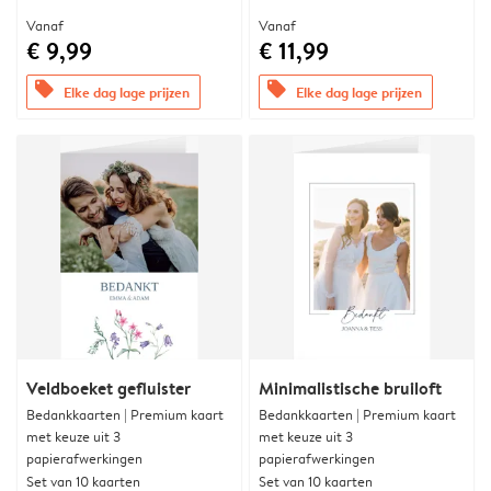
Vanaf
Vanaf
€ 9,99
€ 11,99
offers
offers
Elke dag lage prijzen
Elke dag lage prijzen
Veldboeket gefluister
Minimalistische bruiloft
Bedankkaarten | Premium kaart
Bedankkaarten | Premium kaart
met keuze uit 3
met keuze uit 3
papierafwerkingen
papierafwerkingen
Set van 10 kaarten
Set van 10 kaarten