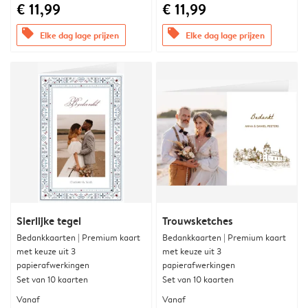
€ 11,99
€ 11,99
offers
offers
Elke dag lage prijzen
Elke dag lage prijzen
Sierlijke tegel
Trouwsketches
Bedankkaarten | Premium kaart
Bedankkaarten | Premium kaart
met keuze uit 3
met keuze uit 3
papierafwerkingen
papierafwerkingen
Set van 10 kaarten
Set van 10 kaarten
Vanaf
Vanaf