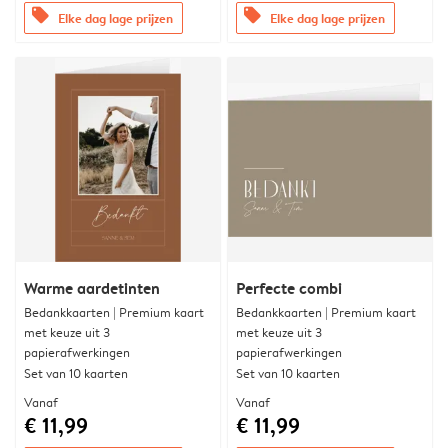
offers
offers
Elke dag lage prijzen
Elke dag lage prijzen
Warme aardetinten
Perfecte combi
Bedankkaarten | Premium kaart
Bedankkaarten | Premium kaart
met keuze uit 3
met keuze uit 3
papierafwerkingen
papierafwerkingen
Set van 10 kaarten
Set van 10 kaarten
Vanaf
Vanaf
€ 11,99
€ 11,99