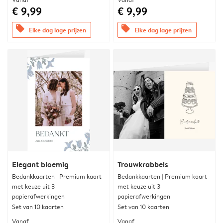
€ 9,99
€ 9,99
offers
offers
Elke dag lage prijzen
Elke dag lage prijzen
Elegant bloemig
Trouwkrabbels
Bedankkaarten | Premium kaart
Bedankkaarten | Premium kaart
met keuze uit 3
met keuze uit 3
papierafwerkingen
papierafwerkingen
Set van 10 kaarten
Set van 10 kaarten
Vanaf
Vanaf