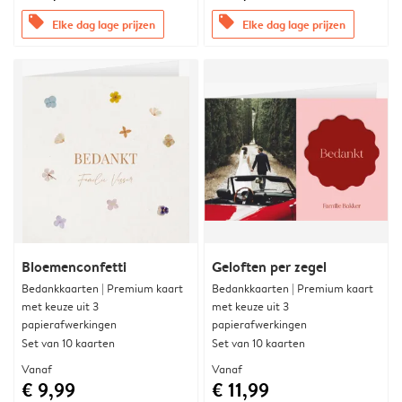
offers
offers
Elke dag lage prijzen
Elke dag lage prijzen
Bloemenconfetti
Geloften per zegel
Bedankkaarten | Premium kaart
Bedankkaarten | Premium kaart
met keuze uit 3
met keuze uit 3
papierafwerkingen
papierafwerkingen
Set van 10 kaarten
Set van 10 kaarten
Vanaf
Vanaf
€ 9,99
€ 11,99