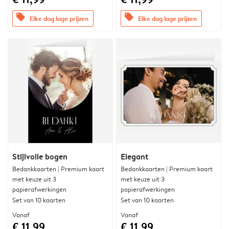
offers
offers
Elke dag lage prijzen
Elke dag lage prijzen
Stijlvolle bogen
Elegant
Bedankkaarten | Premium kaart
Bedankkaarten | Premium kaart
met keuze uit 3
met keuze uit 3
papierafwerkingen
papierafwerkingen
Set van 10 kaarten
Set van 10 kaarten
Vanaf
Vanaf
€ 11,99
€ 11,99