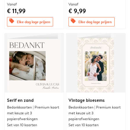
Vanaf
Vanaf
€ 11,99
€ 9,99
offers
offers
Elke dag lage prijzen
Elke dag lage prijzen
Serif en zand
Vintage bloesems
Bedankkaarten | Premium kaart
Bedankkaarten | Premium kaart
met keuze uit 3
met keuze uit 3
papierafwerkingen
papierafwerkingen
Set van 10 kaarten
Set van 10 kaarten