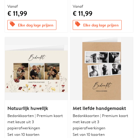
Vanaf
Vanaf
€ 11,99
€ 11,99
offers
offers
Elke dag lage prijzen
Elke dag lage prijzen
Natuurlijk huwelijk
Met liefde handgemaakt
Bedankkaarten | Premium kaart
Bedankkaarten | Premium kaart
met keuze uit 3
met keuze uit 3
papierafwerkingen
papierafwerkingen
Set van 10 kaarten
Set van 10 kaarten