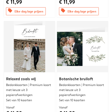
€ 11,99
€ 11,99
offers
offers
Elke dag lage prijzen
Elke dag lage prijzen
Relaxed zoals wij
Botanische bruiloft
Bedankkaarten | Premium kaart
Bedankkaarten | Premium kaart
met keuze uit 3
met keuze uit 3
papierafwerkingen
papierafwerkingen
Set van 10 kaarten
Set van 10 kaarten
Vanaf
Vanaf