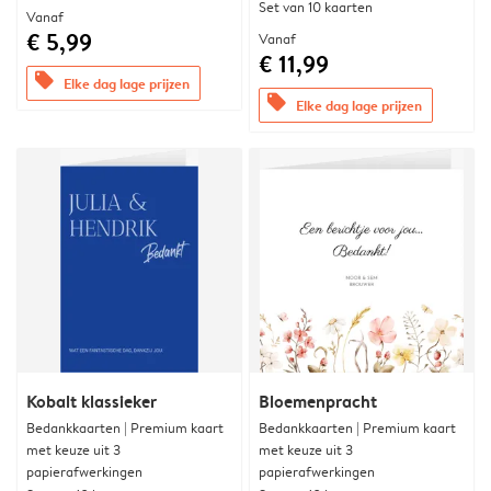
Set van 10 kaarten
Vanaf
€ 5,99
Vanaf
€ 11,99
offers
Elke dag lage prijzen
offers
Elke dag lage prijzen
Kobalt klassieker
Bloemenpracht
Bedankkaarten | Premium kaart
Bedankkaarten | Premium kaart
met keuze uit 3
met keuze uit 3
papierafwerkingen
papierafwerkingen