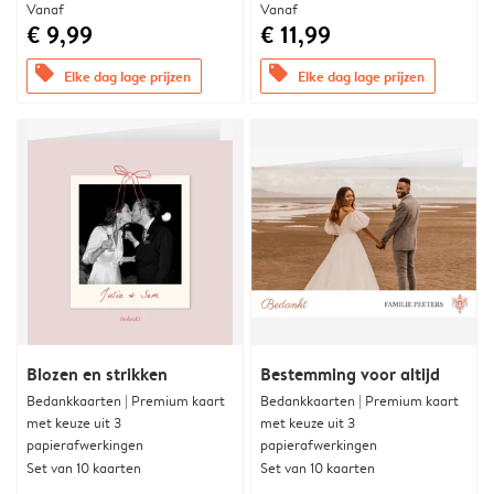
Vanaf
Vanaf
€ 9,99
€ 11,99
offers
offers
Elke dag lage prijzen
Elke dag lage prijzen
Blozen en strikken
Bestemming voor altijd
Bedankkaarten | Premium kaart
Bedankkaarten | Premium kaart
met keuze uit 3
met keuze uit 3
papierafwerkingen
papierafwerkingen
Set van 10 kaarten
Set van 10 kaarten