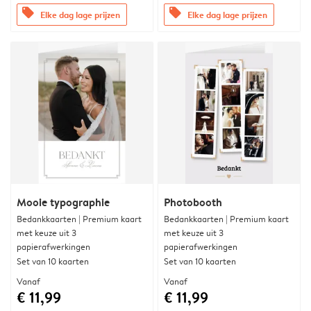
offers
offers
Elke dag lage prijzen
Elke dag lage prijzen
Mooie typographie
Photobooth
Bedankkaarten | Premium kaart
Bedankkaarten | Premium kaart
met keuze uit 3
met keuze uit 3
papierafwerkingen
papierafwerkingen
Set van 10 kaarten
Set van 10 kaarten
Vanaf
Vanaf
€ 11,99
€ 11,99