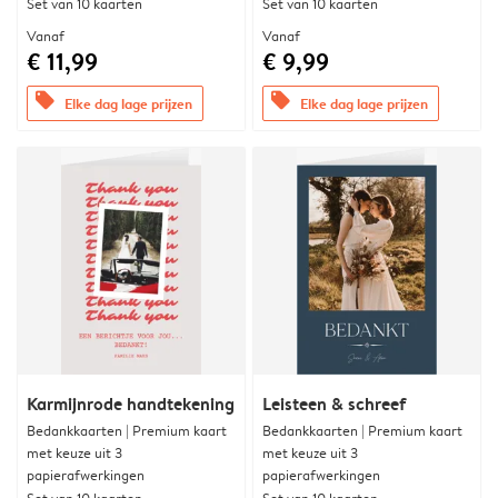
Set van 10 kaarten
Set van 10 kaarten
Vanaf
Vanaf
€ 11,99
€ 9,99
offers
offers
Elke dag lage prijzen
Elke dag lage prijzen
Karmijnrode handtekening
Leisteen & schreef
Bedankkaarten | Premium kaart
Bedankkaarten | Premium kaart
met keuze uit 3
met keuze uit 3
papierafwerkingen
papierafwerkingen