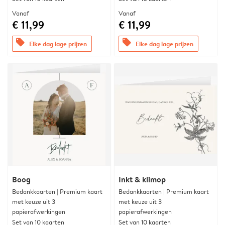
Vanaf
Vanaf
€ 11,99
€ 11,99
offers
offers
Elke dag lage prijzen
Elke dag lage prijzen
Boog
Inkt & klimop
Bedankkaarten | Premium kaart
Bedankkaarten | Premium kaart
met keuze uit 3
met keuze uit 3
papierafwerkingen
papierafwerkingen
Set van 10 kaarten
Set van 10 kaarten