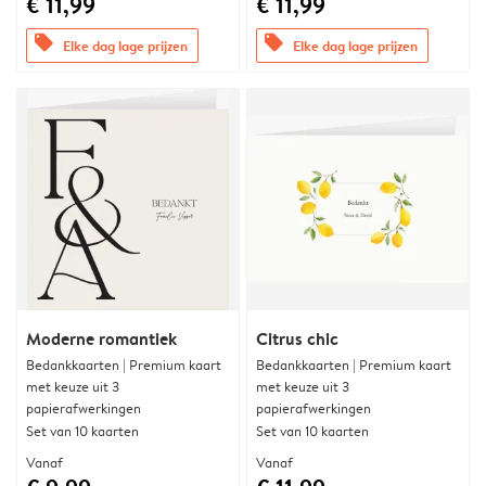
€ 11,99
€ 11,99
offers
offers
Elke dag lage prijzen
Elke dag lage prijzen
Moderne romantiek
Citrus chic
Bedankkaarten | Premium kaart
Bedankkaarten | Premium kaart
met keuze uit 3
met keuze uit 3
papierafwerkingen
papierafwerkingen
Set van 10 kaarten
Set van 10 kaarten
Vanaf
Vanaf