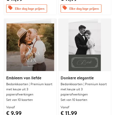
offers
offers
Elke dag lage prijzen
Elke dag lage prijzen
Embleem van liefde
Donkere elegantie
Bedankkaarten | Premium kaart
Bedankkaarten | Premium kaart
met keuze uit 3
met keuze uit 3
papierafwerkingen
papierafwerkingen
Set van 10 kaarten
Set van 10 kaarten
Vanaf
Vanaf
€ 9,99
€ 11,99