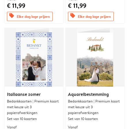
€ 11,99
€ 11,99
offers
offers
Elke dag lage prijzen
Elke dag lage prijzen
Italiaanse zomer
Aquarelbestemming
Bedankkaarten | Premium kaart
Bedankkaarten | Premium kaart
met keuze uit 3
met keuze uit 3
papierafwerkingen
papierafwerkingen
Set van 10 kaarten
Set van 10 kaarten
Vanaf
Vanaf