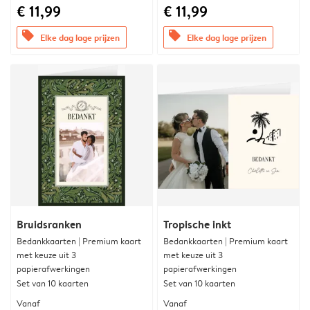
€ 11,99
€ 11,99
offers
offers
Elke dag lage prijzen
Elke dag lage prijzen
Bruidsranken
Tropische inkt
Bedankkaarten | Premium kaart
Bedankkaarten | Premium kaart
met keuze uit 3
met keuze uit 3
papierafwerkingen
papierafwerkingen
Set van 10 kaarten
Set van 10 kaarten
Vanaf
Vanaf