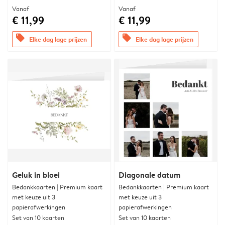
Vanaf
Vanaf
€ 11,99
€ 11,99
offers
offers
Elke dag lage prijzen
Elke dag lage prijzen
Geluk in bloei
Diagonale datum
Bedankkaarten | Premium kaart
Bedankkaarten | Premium kaart
met keuze uit 3
met keuze uit 3
papierafwerkingen
papierafwerkingen
Set van 10 kaarten
Set van 10 kaarten