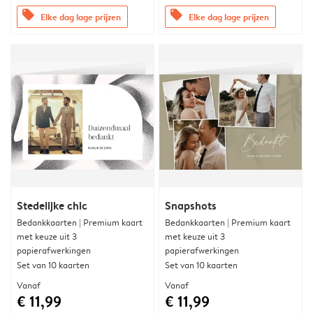
offers
offers
Elke dag lage prijzen
Elke dag lage prijzen
Stedelijke chic
Snapshots
Bedankkaarten | Premium kaart
Bedankkaarten | Premium kaart
met keuze uit 3
met keuze uit 3
papierafwerkingen
papierafwerkingen
Set van 10 kaarten
Set van 10 kaarten
Vanaf
Vanaf
€ 11,99
€ 11,99