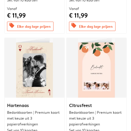
Set van 10 kaarten
Set van 10 kaarten
Vanaf
Vanaf
€ 11,99
€ 11,99
offers
offers
Elke dag lage prijzen
Elke dag lage prijzen
Hartenaas
Citrusfeest
Bedankkaarten | Premium kaart
Bedankkaarten | Premium kaart
met keuze uit 3
met keuze uit 3
papierafwerkingen
papierafwerkingen
Set van 10 kaarten
Set van 10 kaarten