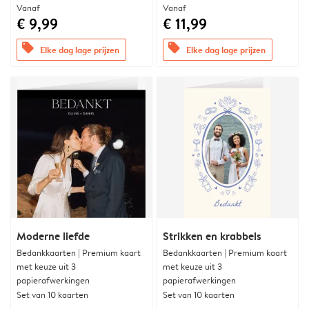
Vanaf
Vanaf
€ 9,99
€ 11,99
offers
offers
Elke dag lage prijzen
Elke dag lage prijzen
Moderne liefde
Strikken en krabbels
Bedankkaarten | Premium kaart
Bedankkaarten | Premium kaart
met keuze uit 3
met keuze uit 3
papierafwerkingen
papierafwerkingen
Set van 10 kaarten
Set van 10 kaarten