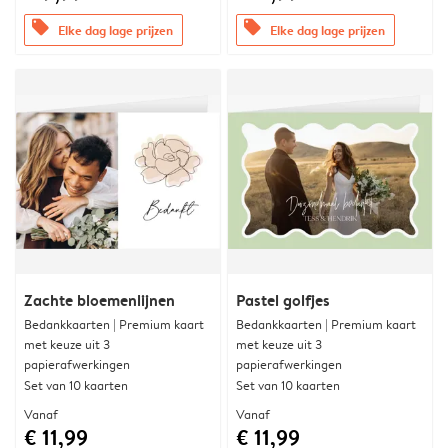
offers
offers
Elke dag lage prijzen
Elke dag lage prijzen
Zachte bloemenlijnen
Pastel golfjes
Bedankkaarten | Premium kaart
Bedankkaarten | Premium kaart
met keuze uit 3
met keuze uit 3
papierafwerkingen
papierafwerkingen
Set van 10 kaarten
Set van 10 kaarten
Vanaf
Vanaf
€ 11,99
€ 11,99