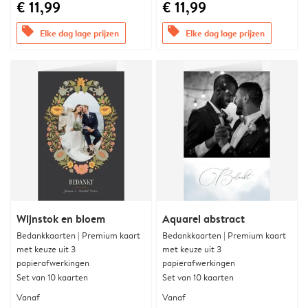
€ 11,99
€ 11,99
offers
offers
Elke dag lage prijzen
Elke dag lage prijzen
Wijnstok en bloem
Aquarel abstract
Bedankkaarten | Premium kaart
Bedankkaarten | Premium kaart
met keuze uit 3
met keuze uit 3
papierafwerkingen
papierafwerkingen
Set van 10 kaarten
Set van 10 kaarten
Vanaf
Vanaf