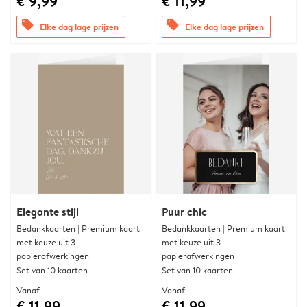
€ 9,99
€ 11,99
offers
offers
Elke dag lage prijzen
Elke dag lage prijzen
Elegante stijl
Puur chic
Bedankkaarten | Premium kaart
Bedankkaarten | Premium kaart
met keuze uit 3
met keuze uit 3
papierafwerkingen
papierafwerkingen
Set van 10 kaarten
Set van 10 kaarten
Vanaf
Vanaf
€ 11,99
€ 11,99