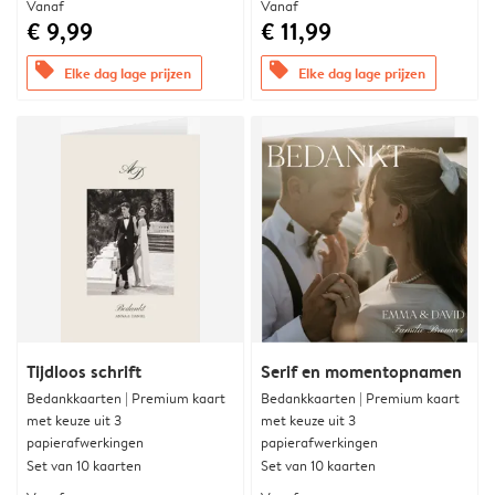
Vanaf
Vanaf
€ 9,99
€ 11,99
offers
offers
Elke dag lage prijzen
Elke dag lage prijzen
Tijdloos schrift
Serif en momentopnamen
Bedankkaarten | Premium kaart
Bedankkaarten | Premium kaart
met keuze uit 3
met keuze uit 3
papierafwerkingen
papierafwerkingen
Set van 10 kaarten
Set van 10 kaarten