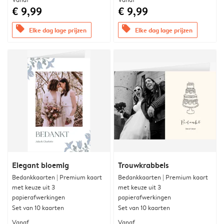
€ 9,99
€ 9,99
offers
offers
Elke dag lage prijzen
Elke dag lage prijzen
Elegant bloemig
Trouwkrabbels
Bedankkaarten | Premium kaart
Bedankkaarten | Premium kaart
met keuze uit 3
met keuze uit 3
papierafwerkingen
papierafwerkingen
Set van 10 kaarten
Set van 10 kaarten
Vanaf
Vanaf