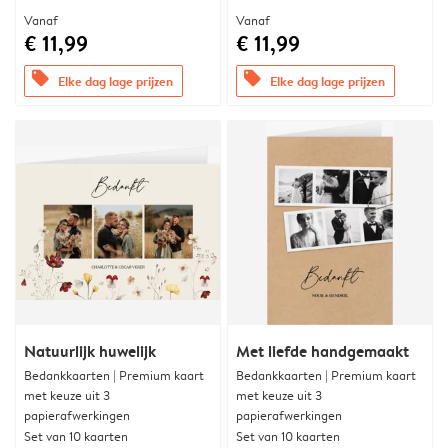
Vanaf
Vanaf
€ 11,99
€ 11,99
offers
offers
Elke dag lage prijzen
Elke dag lage prijzen
Natuurlijk huwelijk
Met liefde handgemaakt
Bedankkaarten | Premium kaart
Bedankkaarten | Premium kaart
met keuze uit 3
met keuze uit 3
papierafwerkingen
papierafwerkingen
Set van 10 kaarten
Set van 10 kaarten