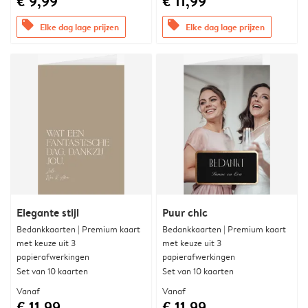
€ 9,99
€ 11,99
offers
offers
Elke dag lage prijzen
Elke dag lage prijzen
Elegante stijl
Puur chic
Bedankkaarten | Premium kaart
Bedankkaarten | Premium kaart
met keuze uit 3
met keuze uit 3
papierafwerkingen
papierafwerkingen
Set van 10 kaarten
Set van 10 kaarten
Vanaf
Vanaf
€ 11,99
€ 11,99