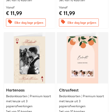
Set van 10 kaarten
Set van 10 kaarten
Vanaf
Vanaf
€ 11,99
€ 11,99
offers
offers
Elke dag lage prijzen
Elke dag lage prijzen
Hartenaas
Citrusfeest
Bedankkaarten | Premium kaart
Bedankkaarten | Premium kaart
met keuze uit 3
met keuze uit 3
papierafwerkingen
papierafwerkingen
Set van 10 kaarten
Set van 10 kaarten