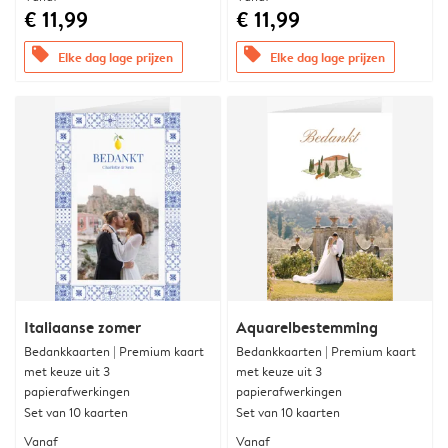
€ 11,99
€ 11,99
offers
offers
Elke dag lage prijzen
Elke dag lage prijzen
Italiaanse zomer
Aquarelbestemming
Bedankkaarten | Premium kaart
Bedankkaarten | Premium kaart
met keuze uit 3
met keuze uit 3
papierafwerkingen
papierafwerkingen
Set van 10 kaarten
Set van 10 kaarten
Vanaf
Vanaf