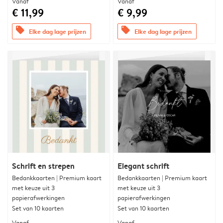
Vanaf
Vanaf
€ 11,99
€ 9,99
offers
offers
Elke dag lage prijzen
Elke dag lage prijzen
Schrift en strepen
Elegant schrift
Bedankkaarten | Premium kaart
Bedankkaarten | Premium kaart
met keuze uit 3
met keuze uit 3
papierafwerkingen
papierafwerkingen
Set van 10 kaarten
Set van 10 kaarten
Vanaf
Vanaf