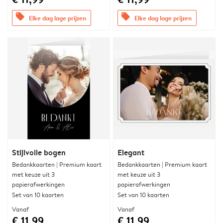
offers
offers
Elke dag lage prijzen
Elke dag lage prijzen
Stijlvolle bogen
Elegant
Bedankkaarten | Premium kaart
Bedankkaarten | Premium kaart
met keuze uit 3
met keuze uit 3
papierafwerkingen
papierafwerkingen
Set van 10 kaarten
Set van 10 kaarten
Vanaf
Vanaf
€ 11,99
€ 11,99