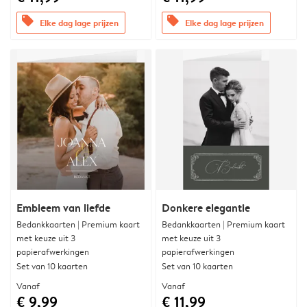
offers
offers
Elke dag lage prijzen
Elke dag lage prijzen
Embleem van liefde
Donkere elegantie
Bedankkaarten | Premium kaart
Bedankkaarten | Premium kaart
met keuze uit 3
met keuze uit 3
papierafwerkingen
papierafwerkingen
Set van 10 kaarten
Set van 10 kaarten
Vanaf
Vanaf
€ 9,99
€ 11,99