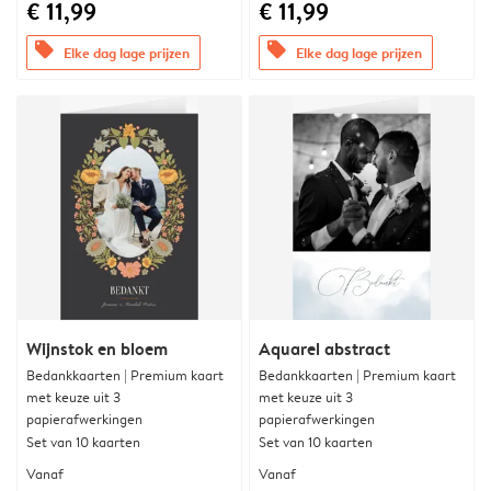
€ 11,99
€ 11,99
offers
offers
Elke dag lage prijzen
Elke dag lage prijzen
Wijnstok en bloem
Aquarel abstract
Bedankkaarten | Premium kaart
Bedankkaarten | Premium kaart
met keuze uit 3
met keuze uit 3
papierafwerkingen
papierafwerkingen
Set van 10 kaarten
Set van 10 kaarten
Vanaf
Vanaf