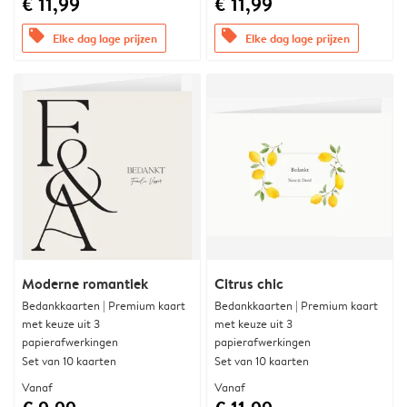
€ 11,99
€ 11,99
offers
offers
Elke dag lage prijzen
Elke dag lage prijzen
Moderne romantiek
Citrus chic
Bedankkaarten | Premium kaart
Bedankkaarten | Premium kaart
met keuze uit 3
met keuze uit 3
papierafwerkingen
papierafwerkingen
Set van 10 kaarten
Set van 10 kaarten
Vanaf
Vanaf