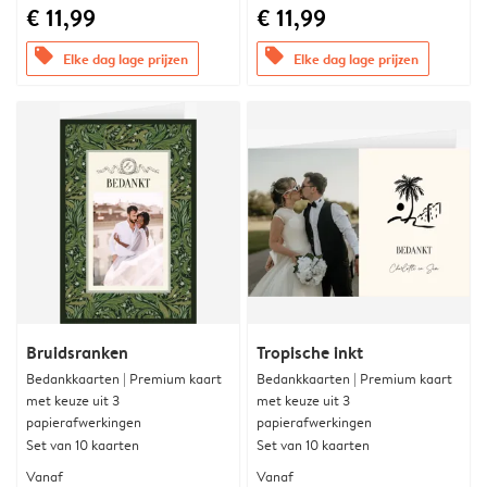
€ 11,99
€ 11,99
offers
offers
Elke dag lage prijzen
Elke dag lage prijzen
Bruidsranken
Tropische inkt
Bedankkaarten | Premium kaart
Bedankkaarten | Premium kaart
met keuze uit 3
met keuze uit 3
papierafwerkingen
papierafwerkingen
Set van 10 kaarten
Set van 10 kaarten
Vanaf
Vanaf