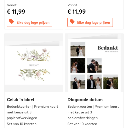
Vanaf
Vanaf
€ 11,99
€ 11,99
offers
offers
Elke dag lage prijzen
Elke dag lage prijzen
Geluk in bloei
Diagonale datum
Bedankkaarten | Premium kaart
Bedankkaarten | Premium kaart
met keuze uit 3
met keuze uit 3
papierafwerkingen
papierafwerkingen
Set van 10 kaarten
Set van 10 kaarten