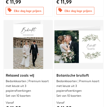
€ 11,99
€ 11,99
offers
offers
Elke dag lage prijzen
Elke dag lage prijzen
Relaxed zoals wij
Botanische bruiloft
Bedankkaarten | Premium kaart
Bedankkaarten | Premium kaart
met keuze uit 3
met keuze uit 3
papierafwerkingen
papierafwerkingen
Set van 10 kaarten
Set van 10 kaarten
Vanaf
Vanaf