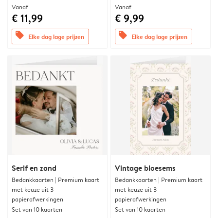
Vanaf
Vanaf
€ 11,99
€ 9,99
offers
offers
Elke dag lage prijzen
Elke dag lage prijzen
Serif en zand
Vintage bloesems
Bedankkaarten | Premium kaart
Bedankkaarten | Premium kaart
met keuze uit 3
met keuze uit 3
papierafwerkingen
papierafwerkingen
Set van 10 kaarten
Set van 10 kaarten