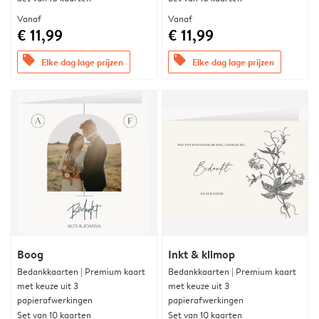
Vanaf
Vanaf
€ 11,99
€ 11,99
offers
offers
Elke dag lage prijzen
Elke dag lage prijzen
Boog
Inkt & klimop
Bedankkaarten | Premium kaart
Bedankkaarten | Premium kaart
met keuze uit 3
met keuze uit 3
papierafwerkingen
papierafwerkingen
Set van 10 kaarten
Set van 10 kaarten