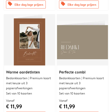
offers
offers
Elke dag lage prijzen
Elke dag lage prijzen
Warme aardetinten
Perfecte combi
Bedankkaarten | Premium kaart
Bedankkaarten | Premium kaart
met keuze uit 3
met keuze uit 3
papierafwerkingen
papierafwerkingen
Set van 10 kaarten
Set van 10 kaarten
Vanaf
Vanaf
€ 11,99
€ 11,99