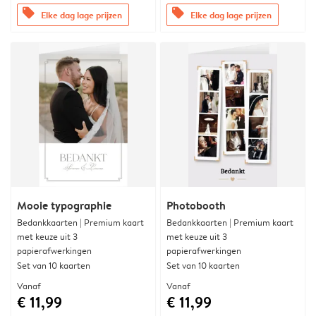
offers
offers
Elke dag lage prijzen
Elke dag lage prijzen
Mooie typographie
Photobooth
Bedankkaarten | Premium kaart
Bedankkaarten | Premium kaart
met keuze uit 3
met keuze uit 3
papierafwerkingen
papierafwerkingen
Set van 10 kaarten
Set van 10 kaarten
Vanaf
Vanaf
€ 11,99
€ 11,99