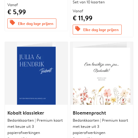
Set van 10 kaarten
Vanaf
€ 5,99
Vanaf
€ 11,99
offers
Elke dag lage prijzen
offers
Elke dag lage prijzen
Kobalt klassieker
Bloemenpracht
Bedankkaarten | Premium kaart
Bedankkaarten | Premium kaart
met keuze uit 3
met keuze uit 3
papierafwerkingen
papierafwerkingen