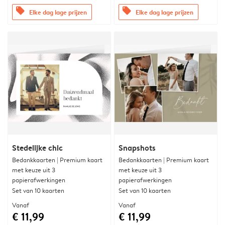
offers
offers
Elke dag lage prijzen
Elke dag lage prijzen
Stedelijke chic
Snapshots
Bedankkaarten | Premium kaart
Bedankkaarten | Premium kaart
met keuze uit 3
met keuze uit 3
papierafwerkingen
papierafwerkingen
Set van 10 kaarten
Set van 10 kaarten
Vanaf
Vanaf
€ 11,99
€ 11,99