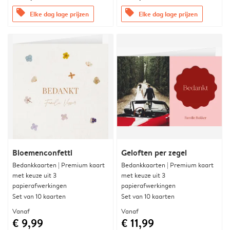
offers
offers
Elke dag lage prijzen
Elke dag lage prijzen
Bloemenconfetti
Geloften per zegel
Bedankkaarten | Premium kaart
Bedankkaarten | Premium kaart
met keuze uit 3
met keuze uit 3
papierafwerkingen
papierafwerkingen
Set van 10 kaarten
Set van 10 kaarten
Vanaf
Vanaf
€ 9,99
€ 11,99