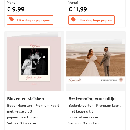
Vanaf
Vanaf
€ 9,99
€ 11,99
offers
offers
Elke dag lage prijzen
Elke dag lage prijzen
Blozen en strikken
Bestemming voor altijd
Bedankkaarten | Premium kaart
Bedankkaarten | Premium kaart
met keuze uit 3
met keuze uit 3
papierafwerkingen
papierafwerkingen
Set van 10 kaarten
Set van 10 kaarten