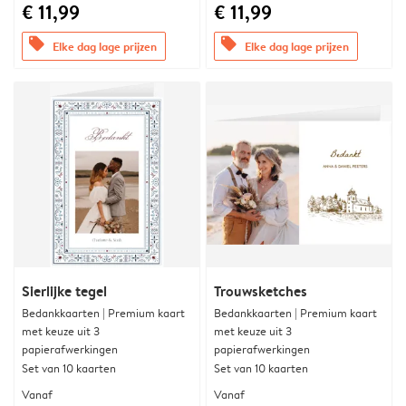
€ 11,99
€ 11,99
offers
offers
Elke dag lage prijzen
Elke dag lage prijzen
Sierlijke tegel
Trouwsketches
Bedankkaarten | Premium kaart
Bedankkaarten | Premium kaart
met keuze uit 3
met keuze uit 3
papierafwerkingen
papierafwerkingen
Set van 10 kaarten
Set van 10 kaarten
Vanaf
Vanaf