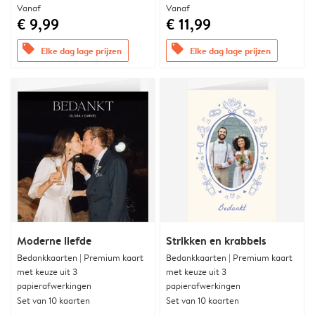
Vanaf
Vanaf
€ 9,99
€ 11,99
offers
offers
Elke dag lage prijzen
Elke dag lage prijzen
Moderne liefde
Strikken en krabbels
Bedankkaarten | Premium kaart
Bedankkaarten | Premium kaart
met keuze uit 3
met keuze uit 3
papierafwerkingen
papierafwerkingen
Set van 10 kaarten
Set van 10 kaarten