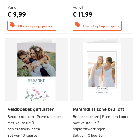
Vanaf
Vanaf
€ 9,99
€ 11,99
offers
offers
Elke dag lage prijzen
Elke dag lage prijzen
Veldboeket gefluister
Minimalistische bruiloft
Bedankkaarten | Premium kaart
Bedankkaarten | Premium kaart
met keuze uit 3
met keuze uit 3
papierafwerkingen
papierafwerkingen
Set van 10 kaarten
Set van 10 kaarten