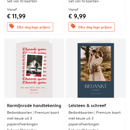
Set van 10 kaarten
Set van 10 kaarten
Vanaf
Vanaf
€ 11,99
€ 9,99
offers
offers
Elke dag lage prijzen
Elke dag lage prijzen
Karmijnrode handtekening
Leisteen & schreef
Bedankkaarten | Premium kaart
Bedankkaarten | Premium kaart
met keuze uit 3
met keuze uit 3
papierafwerkingen
papierafwerkingen