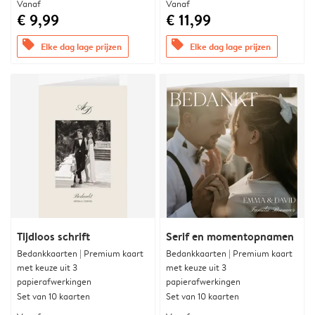
Vanaf
Vanaf
€ 9,99
€ 11,99
offers
offers
Elke dag lage prijzen
Elke dag lage prijzen
Tijdloos schrift
Serif en momentopnamen
Bedankkaarten | Premium kaart
Bedankkaarten | Premium kaart
met keuze uit 3
met keuze uit 3
papierafwerkingen
papierafwerkingen
Set van 10 kaarten
Set van 10 kaarten