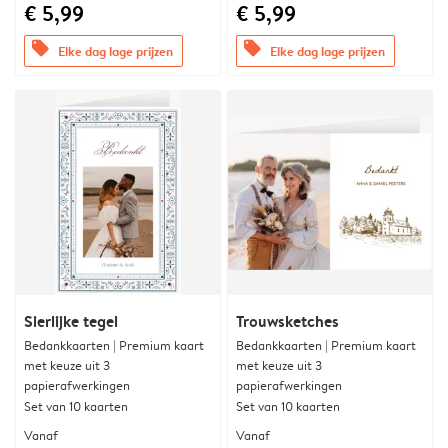
€ 5,99
€ 5,99
offers
offers
Elke dag lage prijzen
Elke dag lage prijzen
Sierlijke tegel
Trouwsketches
Bedankkaarten | Premium kaart
Bedankkaarten | Premium kaart
met keuze uit 3
met keuze uit 3
papierafwerkingen
papierafwerkingen
Set van 10 kaarten
Set van 10 kaarten
Vanaf
Vanaf