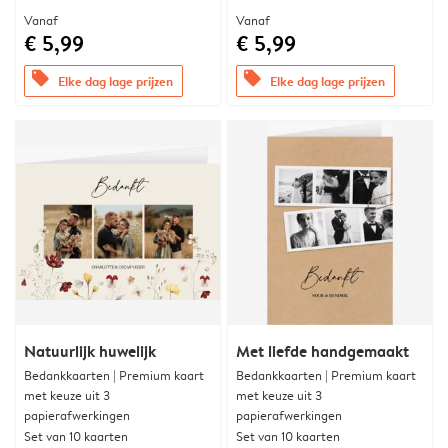
Vanaf
Vanaf
€ 5,99
€ 5,99
offers
offers
Elke dag lage prijzen
Elke dag lage prijzen
Natuurlijk huwelijk
Met liefde handgemaakt
Bedankkaarten | Premium kaart
Bedankkaarten | Premium kaart
met keuze uit 3
met keuze uit 3
papierafwerkingen
papierafwerkingen
Set van 10 kaarten
Set van 10 kaarten