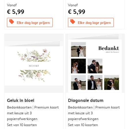
Vanaf
Vanaf
€ 5,99
€ 5,99
offers
offers
Elke dag lage prijzen
Elke dag lage prijzen
Geluk in bloei
Diagonale datum
Bedankkaarten | Premium kaart
Bedankkaarten | Premium kaart
met keuze uit 3
met keuze uit 3
papierafwerkingen
papierafwerkingen
Set van 10 kaarten
Set van 10 kaarten