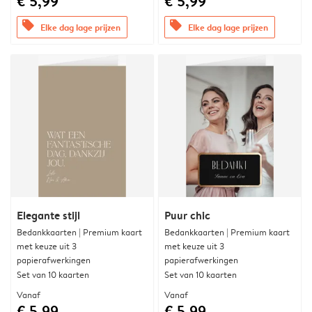
€ 5,99
€ 5,99
offers
offers
Elke dag lage prijzen
Elke dag lage prijzen
Elegante stijl
Puur chic
Bedankkaarten | Premium kaart
Bedankkaarten | Premium kaart
met keuze uit 3
met keuze uit 3
papierafwerkingen
papierafwerkingen
Set van 10 kaarten
Set van 10 kaarten
Vanaf
Vanaf
€ 5,99
€ 5,99