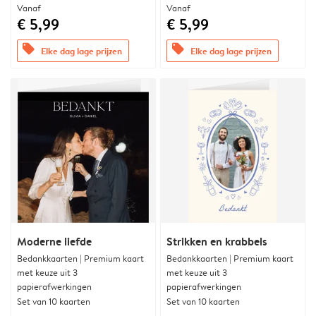
Vanaf
Vanaf
€ 5,99
€ 5,99
offers
offers
Elke dag lage prijzen
Elke dag lage prijzen
Moderne liefde
Strikken en krabbels
Bedankkaarten | Premium kaart
Bedankkaarten | Premium kaart
met keuze uit 3
met keuze uit 3
papierafwerkingen
papierafwerkingen
Set van 10 kaarten
Set van 10 kaarten