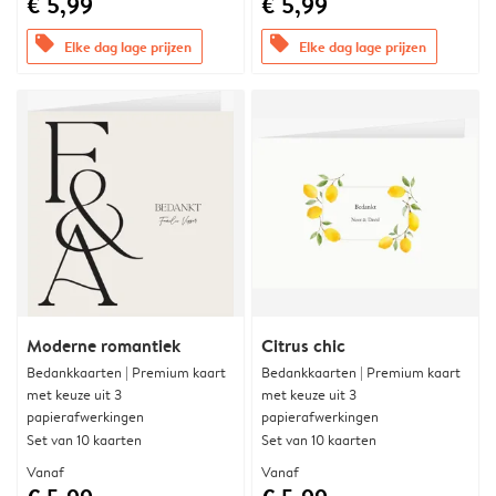
€ 5,99
€ 5,99
offers
offers
Elke dag lage prijzen
Elke dag lage prijzen
Moderne romantiek
Citrus chic
Bedankkaarten | Premium kaart
Bedankkaarten | Premium kaart
met keuze uit 3
met keuze uit 3
papierafwerkingen
papierafwerkingen
Set van 10 kaarten
Set van 10 kaarten
Vanaf
Vanaf