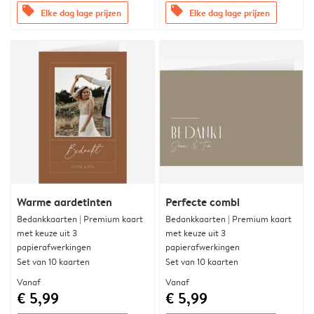
offers
offers
Elke dag lage prijzen
Elke dag lage prijzen
Warme aardetinten
Perfecte combi
Bedankkaarten | Premium kaart
Bedankkaarten | Premium kaart
met keuze uit 3
met keuze uit 3
papierafwerkingen
papierafwerkingen
Set van 10 kaarten
Set van 10 kaarten
Vanaf
Vanaf
€ 5,99
€ 5,99