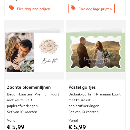
offers
offers
Elke dag lage prijzen
Elke dag lage prijzen
Zachte bloemenlijnen
Pastel golfjes
Bedankkaarten | Premium kaart
Bedankkaarten | Premium kaart
met keuze uit 3
met keuze uit 3
papierafwerkingen
papierafwerkingen
Set van 10 kaarten
Set van 10 kaarten
Vanaf
Vanaf
€ 5,99
€ 5,99