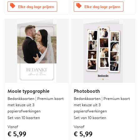
offers
offers
Elke dag lage prijzen
Elke dag lage prijzen
Mooie typographie
Photobooth
Bedankkaarten | Premium kaart
Bedankkaarten | Premium kaart
met keuze uit 3
met keuze uit 3
papierafwerkingen
papierafwerkingen
Set van 10 kaarten
Set van 10 kaarten
Vanaf
Vanaf
€ 5,99
€ 5,99