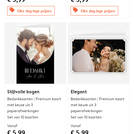
offers
offers
Elke dag lage prijzen
Elke dag lage prijzen
Stijlvolle bogen
Elegant
Bedankkaarten | Premium kaart
Bedankkaarten | Premium kaart
met keuze uit 3
met keuze uit 3
papierafwerkingen
papierafwerkingen
Set van 10 kaarten
Set van 10 kaarten
Vanaf
Vanaf
€ 5,99
€ 5,99