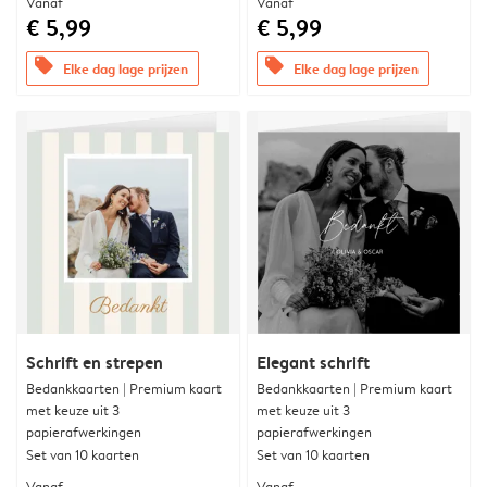
Vanaf
Vanaf
€ 5,99
€ 5,99
offers
offers
Elke dag lage prijzen
Elke dag lage prijzen
Schrift en strepen
Elegant schrift
Bedankkaarten | Premium kaart
Bedankkaarten | Premium kaart
met keuze uit 3
met keuze uit 3
papierafwerkingen
papierafwerkingen
Set van 10 kaarten
Set van 10 kaarten
Vanaf
Vanaf