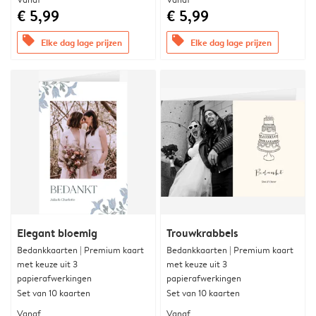
€ 5,99
€ 5,99
offers
offers
Elke dag lage prijzen
Elke dag lage prijzen
Elegant bloemig
Trouwkrabbels
Bedankkaarten | Premium kaart
Bedankkaarten | Premium kaart
met keuze uit 3
met keuze uit 3
papierafwerkingen
papierafwerkingen
Set van 10 kaarten
Set van 10 kaarten
Vanaf
Vanaf