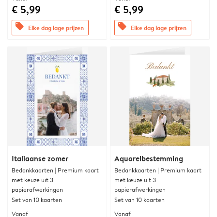
€ 5,99
€ 5,99
offers
offers
Elke dag lage prijzen
Elke dag lage prijzen
Italiaanse zomer
Aquarelbestemming
Bedankkaarten | Premium kaart
Bedankkaarten | Premium kaart
met keuze uit 3
met keuze uit 3
papierafwerkingen
papierafwerkingen
Set van 10 kaarten
Set van 10 kaarten
Vanaf
Vanaf