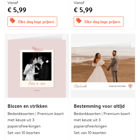
Vanaf
Vanaf
€ 5,99
€ 5,99
offers
offers
Elke dag lage prijzen
Elke dag lage prijzen
Blozen en strikken
Bestemming voor altijd
Bedankkaarten | Premium kaart
Bedankkaarten | Premium kaart
met keuze uit 3
met keuze uit 3
papierafwerkingen
papierafwerkingen
Set van 10 kaarten
Set van 10 kaarten