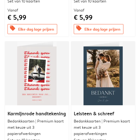
Set van 10 kaarten
Set van 10 kaarten
Vanaf
Vanaf
€ 5,99
€ 5,99
offers
offers
Elke dag lage prijzen
Elke dag lage prijzen
Karmijnrode handtekening
Leisteen & schreef
Bedankkaarten | Premium kaart
Bedankkaarten | Premium kaart
met keuze uit 3
met keuze uit 3
papierafwerkingen
papierafwerkingen