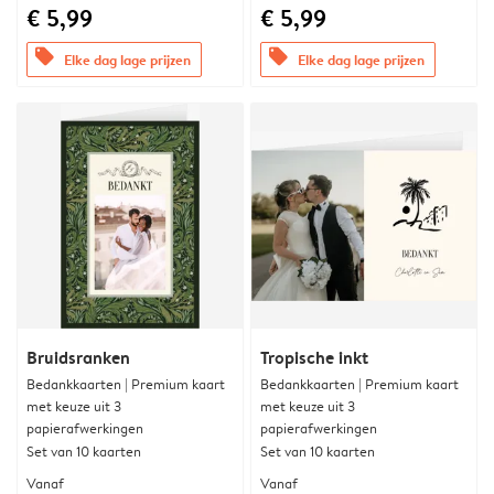
€ 5,99
€ 5,99
offers
offers
Elke dag lage prijzen
Elke dag lage prijzen
Bruidsranken
Tropische inkt
Bedankkaarten | Premium kaart
Bedankkaarten | Premium kaart
met keuze uit 3
met keuze uit 3
papierafwerkingen
papierafwerkingen
Set van 10 kaarten
Set van 10 kaarten
Vanaf
Vanaf