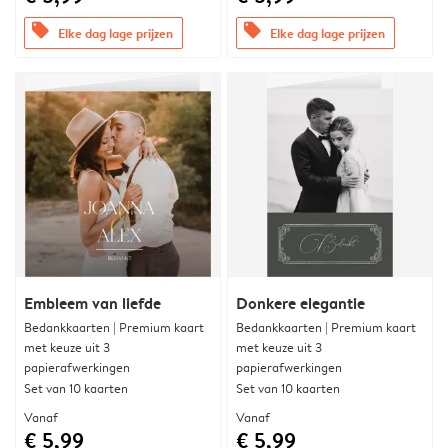
offers
offers
Elke dag lage prijzen
Elke dag lage prijzen
Embleem van liefde
Donkere elegantie
Bedankkaarten | Premium kaart
Bedankkaarten | Premium kaart
met keuze uit 3
met keuze uit 3
papierafwerkingen
papierafwerkingen
Set van 10 kaarten
Set van 10 kaarten
Vanaf
Vanaf
€ 5,99
€ 5,99