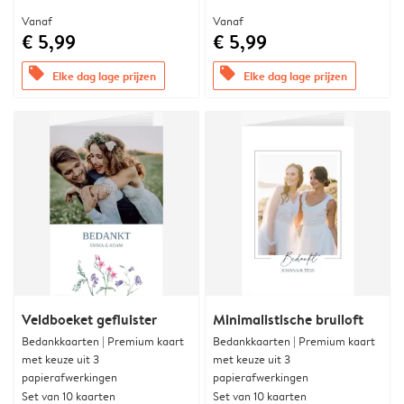
Vanaf
Vanaf
€ 5,99
€ 5,99
offers
offers
Elke dag lage prijzen
Elke dag lage prijzen
Veldboeket gefluister
Minimalistische bruiloft
Bedankkaarten | Premium kaart
Bedankkaarten | Premium kaart
met keuze uit 3
met keuze uit 3
papierafwerkingen
papierafwerkingen
Set van 10 kaarten
Set van 10 kaarten