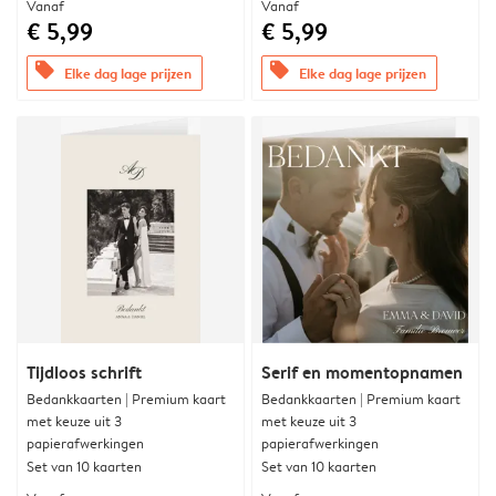
Vanaf
Vanaf
€ 5,99
€ 5,99
offers
offers
Elke dag lage prijzen
Elke dag lage prijzen
Tijdloos schrift
Serif en momentopnamen
Bedankkaarten | Premium kaart
Bedankkaarten | Premium kaart
met keuze uit 3
met keuze uit 3
papierafwerkingen
papierafwerkingen
Set van 10 kaarten
Set van 10 kaarten