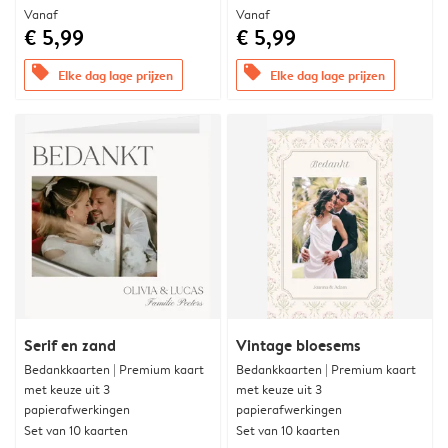
Vanaf
Vanaf
€ 5,99
€ 5,99
offers
offers
Elke dag lage prijzen
Elke dag lage prijzen
Serif en zand
Vintage bloesems
Bedankkaarten | Premium kaart
Bedankkaarten | Premium kaart
met keuze uit 3
met keuze uit 3
papierafwerkingen
papierafwerkingen
Set van 10 kaarten
Set van 10 kaarten