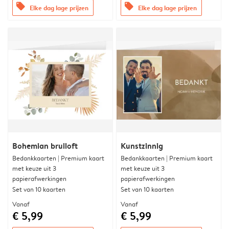
offers
offers
Elke dag lage prijzen
Elke dag lage prijzen
Bohemian bruiloft
Kunstzinnig
Bedankkaarten | Premium kaart
Bedankkaarten | Premium kaart
met keuze uit 3
met keuze uit 3
papierafwerkingen
papierafwerkingen
Set van 10 kaarten
Set van 10 kaarten
Vanaf
Vanaf
€ 5,99
€ 5,99