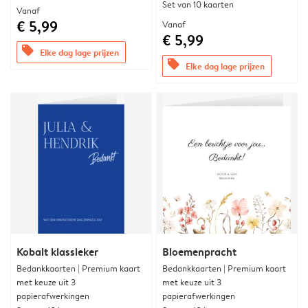
Set van 10 kaarten
Vanaf
€ 5,99
Vanaf
€ 5,99
offers
Elke dag lage prijzen
offers
Elke dag lage prijzen
Kobalt klassieker
Bloemenpracht
Bedankkaarten | Premium kaart
Bedankkaarten | Premium kaart
met keuze uit 3
met keuze uit 3
papierafwerkingen
papierafwerkingen