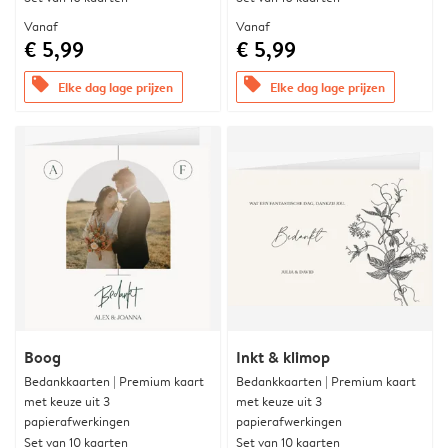
Vanaf
Vanaf
€ 5,99
€ 5,99
offers
offers
Elke dag lage prijzen
Elke dag lage prijzen
Boog
Inkt & klimop
Bedankkaarten | Premium kaart
Bedankkaarten | Premium kaart
met keuze uit 3
met keuze uit 3
papierafwerkingen
papierafwerkingen
Set van 10 kaarten
Set van 10 kaarten