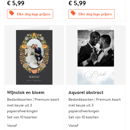
€ 5,99
€ 5,99
offers
offers
Elke dag lage prijzen
Elke dag lage prijzen
Wijnstok en bloem
Aquarel abstract
Bedankkaarten | Premium kaart
Bedankkaarten | Premium kaart
met keuze uit 3
met keuze uit 3
papierafwerkingen
papierafwerkingen
Set van 10 kaarten
Set van 10 kaarten
Vanaf
Vanaf