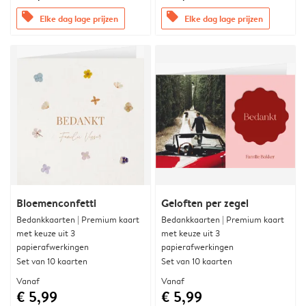
offers
offers
Elke dag lage prijzen
Elke dag lage prijzen
Bloemenconfetti
Geloften per zegel
Bedankkaarten | Premium kaart
Bedankkaarten | Premium kaart
met keuze uit 3
met keuze uit 3
papierafwerkingen
papierafwerkingen
Set van 10 kaarten
Set van 10 kaarten
Vanaf
Vanaf
€ 5,99
€ 5,99