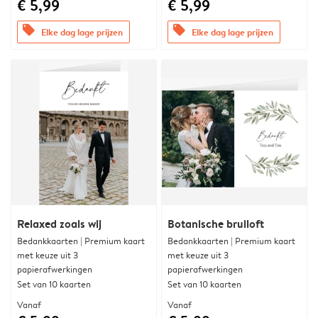
€ 5,99
€ 5,99
offers
offers
Elke dag lage prijzen
Elke dag lage prijzen
Relaxed zoals wij
Botanische bruiloft
Bedankkaarten | Premium kaart
Bedankkaarten | Premium kaart
met keuze uit 3
met keuze uit 3
papierafwerkingen
papierafwerkingen
Set van 10 kaarten
Set van 10 kaarten
Vanaf
Vanaf