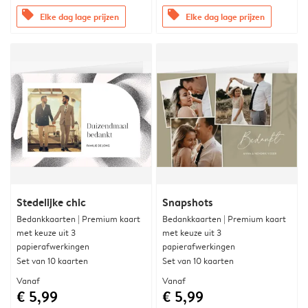
offers
offers
Elke dag lage prijzen
Elke dag lage prijzen
Stedelijke chic
Snapshots
Bedankkaarten | Premium kaart
Bedankkaarten | Premium kaart
met keuze uit 3
met keuze uit 3
papierafwerkingen
papierafwerkingen
Set van 10 kaarten
Set van 10 kaarten
Vanaf
Vanaf
€ 5,99
€ 5,99