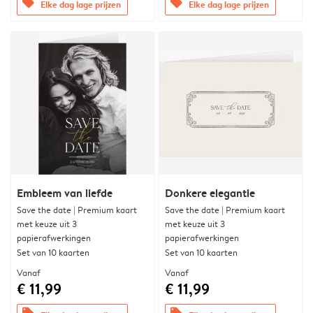
offers
offers
Elke dag lage prijzen
Elke dag lage prijzen
Embleem van liefde
Donkere elegantie
Save the date | Premium kaart
Save the date | Premium kaart
met keuze uit 3
met keuze uit 3
papierafwerkingen
papierafwerkingen
Set van 10 kaarten
Set van 10 kaarten
Vanaf
Vanaf
€ 11,99
€ 11,99