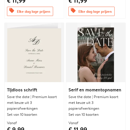
€ 11,99
€ 11,99
offers
offers
Elke dag lage prijzen
Elke dag lage prijzen
Tijdloos schrift
Serif en momentopnamen
Save the date | Premium kaart
Save the date | Premium kaart
met keuze uit 3
met keuze uit 3
papierafwerkingen
papierafwerkingen
Set van 10 kaarten
Set van 10 kaarten
Vanaf
Vanaf
€ 9,99
€ 11,99