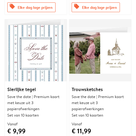
offers
offers
Elke dag lage prijzen
Elke dag lage prijzen
Sierlijke tegel
Trouwsketches
Save the date | Premium kaart
Save the date | Premium kaart
met keuze uit 3
met keuze uit 3
papierafwerkingen
papierafwerkingen
Set van 10 kaarten
Set van 10 kaarten
Vanaf
Vanaf
€ 9,99
€ 11,99