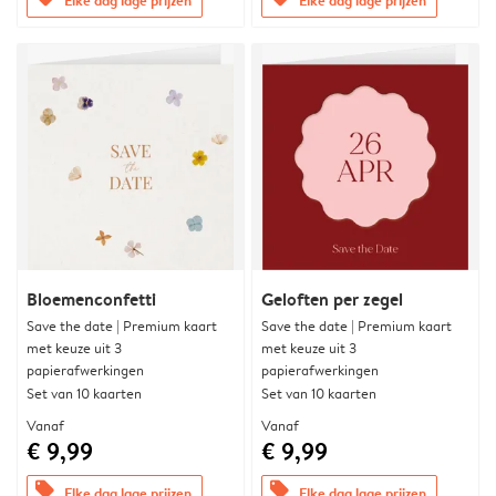
Bloemenconfetti
Geloften per zegel
Save the date | Premium kaart
Save the date | Premium kaart
met keuze uit 3
met keuze uit 3
papierafwerkingen
papierafwerkingen
Set van 10 kaarten
Set van 10 kaarten
Vanaf
Vanaf
€ 9,99
€ 9,99
offers
offers
Elke dag lage prijzen
Elke dag lage prijzen