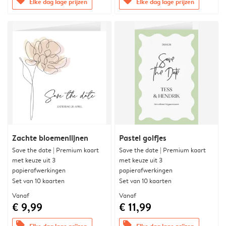
offers
offers
Elke dag lage prijzen
Elke dag lage prijzen
Zachte bloemenlijnen
Pastel golfjes
Save the date | Premium kaart
Save the date | Premium kaart
met keuze uit 3
met keuze uit 3
papierafwerkingen
papierafwerkingen
Set van 10 kaarten
Set van 10 kaarten
Vanaf
Vanaf
€ 9,99
€ 11,99
offers
offers
Elke dag lage prijzen
Elke dag lage prijzen