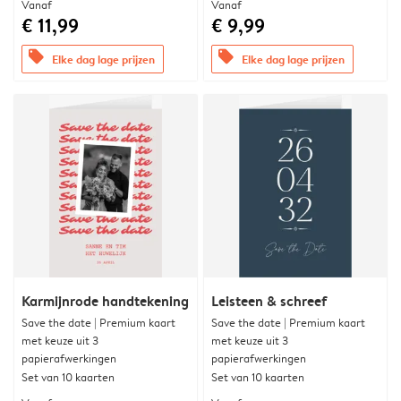
Vanaf
Vanaf
€ 11,99
€ 9,99
offers
offers
Elke dag lage prijzen
Elke dag lage prijzen
Karmijnrode handtekening
Leisteen & schreef
Save the date | Premium kaart
Save the date | Premium kaart
met keuze uit 3
met keuze uit 3
papierafwerkingen
papierafwerkingen
Set van 10 kaarten
Set van 10 kaarten