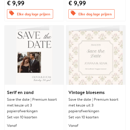
€ 9,99
€ 9,99
offers
offers
Elke dag lage prijzen
Elke dag lage prijzen
Serif en zand
Vintage bloesems
Save the date | Premium kaart
Save the date | Premium kaart
met keuze uit 3
met keuze uit 3
papierafwerkingen
papierafwerkingen
Set van 10 kaarten
Set van 10 kaarten
Vanaf
Vanaf