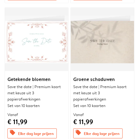
Getekende bloemen
Groene schaduwen
Save the date | Premium kaart
Save the date | Premium kaart
met keuze uit 3
met keuze uit 3
papierafwerkingen
papierafwerkingen
Set van 10 kaarten
Set van 10 kaarten
Vanaf
Vanaf
€ 11,99
€ 11,99
offers
offers
Elke dag lage prijzen
Elke dag lage prijzen