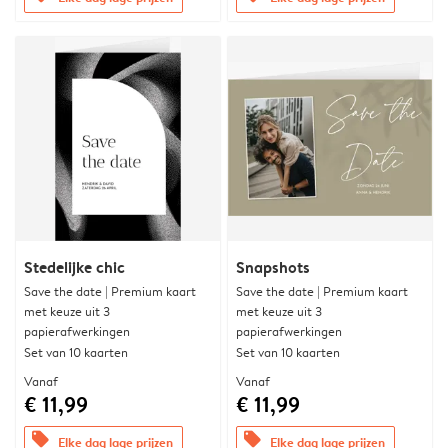
Stedelijke chic
Snapshots
Save the date | Premium kaart
Save the date | Premium kaart
met keuze uit 3
met keuze uit 3
papierafwerkingen
papierafwerkingen
Set van 10 kaarten
Set van 10 kaarten
Vanaf
Vanaf
€ 11,99
€ 11,99
offers
offers
Elke dag lage prijzen
Elke dag lage prijzen