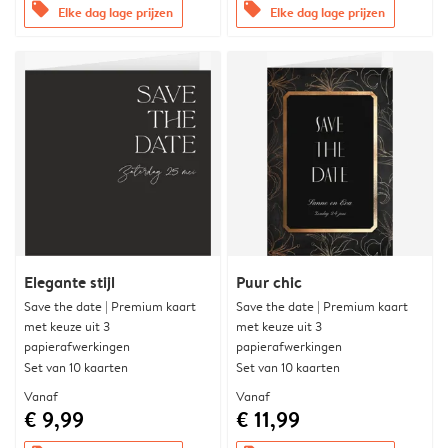
offers
offers
Elke dag lage prijzen
Elke dag lage prijzen
Elegante stijl
Puur chic
Save the date | Premium kaart
Save the date | Premium kaart
met keuze uit 3
met keuze uit 3
papierafwerkingen
papierafwerkingen
Set van 10 kaarten
Set van 10 kaarten
Vanaf
Vanaf
€ 9,99
€ 11,99