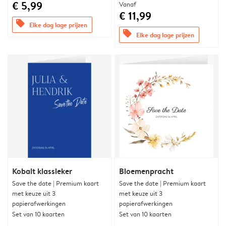
€ 5,99
Vanaf
€ 11,99
offers
Elke dag lage prijzen
offers
Elke dag lage prijzen
Kobalt klassieker
Bloemenpracht
Save the date | Premium kaart
Save the date | Premium kaart
met keuze uit 3
met keuze uit 3
papierafwerkingen
papierafwerkingen
Set van 10 kaarten
Set van 10 kaarten