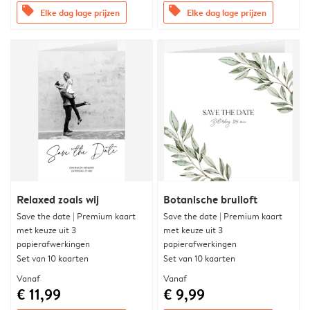
offers
offers
Elke dag lage prijzen
Elke dag lage prijzen
Relaxed zoals wij
Botanische bruiloft
Save the date | Premium kaart
Save the date | Premium kaart
met keuze uit 3
met keuze uit 3
papierafwerkingen
papierafwerkingen
Set van 10 kaarten
Set van 10 kaarten
Vanaf
Vanaf
€ 11,99
€ 9,99