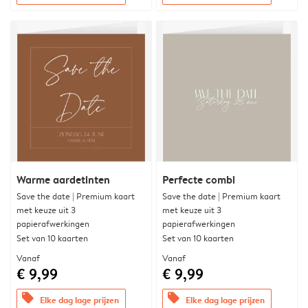
Warme aardetinten
Perfecte combi
Save the date | Premium kaart
Save the date | Premium kaart
met keuze uit 3
met keuze uit 3
papierafwerkingen
papierafwerkingen
Set van 10 kaarten
Set van 10 kaarten
Vanaf
Vanaf
€ 9,99
€ 9,99
offers
offers
Elke dag lage prijzen
Elke dag lage prijzen