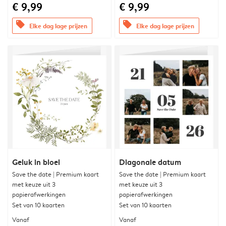
€ 9,99
€ 9,99
offers
offers
Elke dag lage prijzen
Elke dag lage prijzen
Geluk in bloei
Diagonale datum
Save the date | Premium kaart
Save the date | Premium kaart
met keuze uit 3
met keuze uit 3
papierafwerkingen
papierafwerkingen
Set van 10 kaarten
Set van 10 kaarten
Vanaf
Vanaf