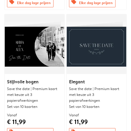
offers
offers
Elke dag lage prijzen
Elke dag lage prijzen
Stijlvolle bogen
Elegant
Save the date | Premium kaart
Save the date | Premium kaart
met keuze uit 3
met keuze uit 3
papierafwerkingen
papierafwerkingen
Set van 10 kaarten
Set van 10 kaarten
Vanaf
Vanaf
€ 11,99
€ 11,99