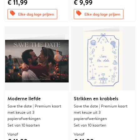
€ 11,99
€ 9,99
offers
offers
Elke dag lage prijzen
Elke dag lage prijzen
Moderne liefde
Strikken en krabbels
Save the date | Premium kaart
Save the date | Premium kaart
met keuze uit 3
met keuze uit 3
papierafwerkingen
papierafwerkingen
Set van 10 kaarten
Set van 10 kaarten
Vanaf
Vanaf