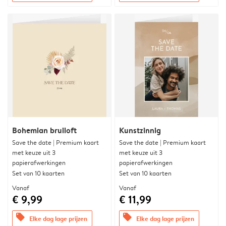
Bohemian bruiloft
Kunstzinnig
Save the date | Premium kaart
Save the date | Premium kaart
met keuze uit 3
met keuze uit 3
papierafwerkingen
papierafwerkingen
Set van 10 kaarten
Set van 10 kaarten
Vanaf
Vanaf
€ 9,99
€ 11,99
offers
offers
Elke dag lage prijzen
Elke dag lage prijzen