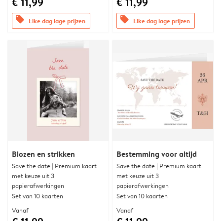
€ 11,99
€ 11,99
offers
offers
Elke dag lage prijzen
Elke dag lage prijzen
Blozen en strikken
Bestemming voor altijd
Save the date | Premium kaart
Save the date | Premium kaart
met keuze uit 3
met keuze uit 3
papierafwerkingen
papierafwerkingen
Set van 10 kaarten
Set van 10 kaarten
Vanaf
Vanaf