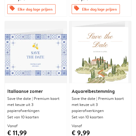
offers
offers
Elke dag lage prijzen
Elke dag lage prijzen
Italiaanse zomer
Aquarelbestemming
Save the date | Premium kaart
Save the date | Premium kaart
met keuze uit 3
met keuze uit 3
papierafwerkingen
papierafwerkingen
Set van 10 kaarten
Set van 10 kaarten
Vanaf
Vanaf
€ 11,99
€ 9,99