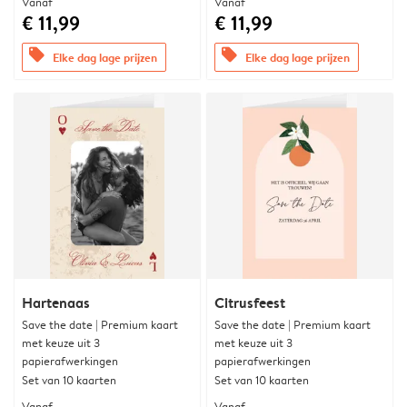
Vanaf
Vanaf
€ 11,99
€ 11,99
offers
offers
Elke dag lage prijzen
Elke dag lage prijzen
Hartenaas
Citrusfeest
Save the date | Premium kaart
Save the date | Premium kaart
met keuze uit 3
met keuze uit 3
papierafwerkingen
papierafwerkingen
Set van 10 kaarten
Set van 10 kaarten
Vanaf
Vanaf