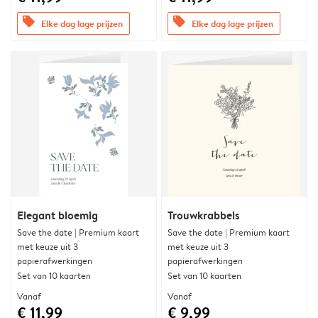
offers
offers
Elke dag lage prijzen
Elke dag lage prijzen
Elegant bloemig
Trouwkrabbels
Save the date | Premium kaart
Save the date | Premium kaart
met keuze uit 3
met keuze uit 3
papierafwerkingen
papierafwerkingen
Set van 10 kaarten
Set van 10 kaarten
Vanaf
Vanaf
€ 11,99
€ 9,99