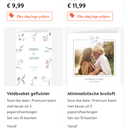
€ 9,99
€ 11,99
offers
offers
Elke dag lage prijzen
Elke dag lage prijzen
Veldboeket gefluister
Minimalistische bruiloft
Save the date | Premium kaart
Save the date | Premium kaart
met keuze uit 3
met keuze uit 3
papierafwerkingen
papierafwerkingen
Set van 10 kaarten
Set van 10 kaarten
Vanaf
Vanaf