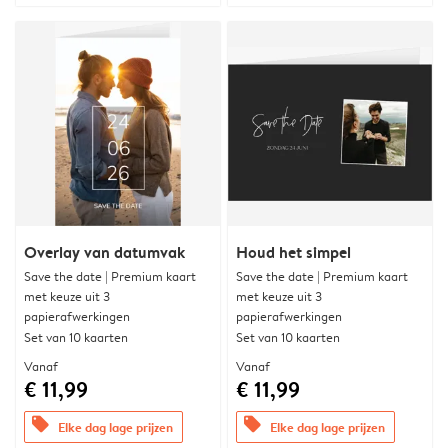
Overlay van datumvak
Houd het simpel
Save the date | Premium kaart
Save the date | Premium kaart
met keuze uit 3
met keuze uit 3
papierafwerkingen
papierafwerkingen
Set van 10 kaarten
Set van 10 kaarten
Vanaf
Vanaf
€ 11,99
€ 11,99
offers
offers
Elke dag lage prijzen
Elke dag lage prijzen