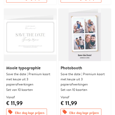
Mooie typographie
Photobooth
Save the date | Premium kaart
Save the date | Premium kaart
met keuze uit 3
met keuze uit 3
papierafwerkingen
papierafwerkingen
Set van 10 kaarten
Set van 10 kaarten
Vanaf
Vanaf
€ 11,99
€ 11,99
offers
offers
Elke dag lage prijzen
Elke dag lage prijzen