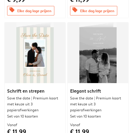
offers
offers
Elke dag lage prijzen
Elke dag lage prijzen
Schrift en strepen
Elegant schrift
Save the date | Premium kaart
Save the date | Premium kaart
met keuze uit 3
met keuze uit 3
papierafwerkingen
papierafwerkingen
Set van 10 kaarten
Set van 10 kaarten
Vanaf
Vanaf
€ 11,99
€ 11,99