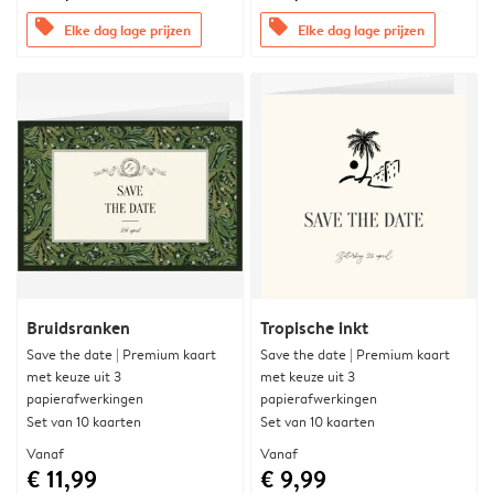
offers
offers
Elke dag lage prijzen
Elke dag lage prijzen
Bruidsranken
Tropische inkt
Save the date | Premium kaart
Save the date | Premium kaart
met keuze uit 3
met keuze uit 3
papierafwerkingen
papierafwerkingen
Set van 10 kaarten
Set van 10 kaarten
Vanaf
Vanaf
€ 11,99
€ 9,99