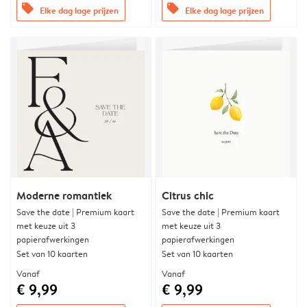
offers
offers
Elke dag lage prijzen
Elke dag lage prijzen
Moderne romantiek
Citrus chic
Save the date | Premium kaart
Save the date | Premium kaart
met keuze uit 3
met keuze uit 3
papierafwerkingen
papierafwerkingen
Set van 10 kaarten
Set van 10 kaarten
Vanaf
Vanaf
€ 9,99
€ 9,99