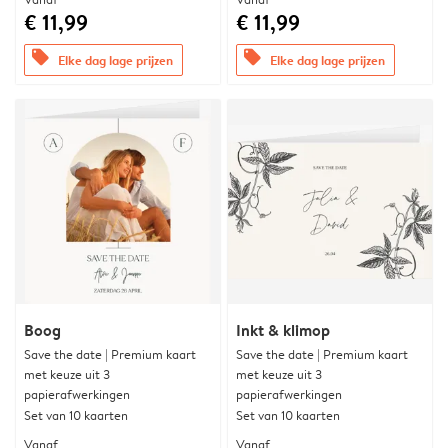
€ 11,99
€ 11,99
offers
offers
Elke dag lage prijzen
Elke dag lage prijzen
Boog
Inkt & klimop
Save the date | Premium kaart
Save the date | Premium kaart
met keuze uit 3
met keuze uit 3
papierafwerkingen
papierafwerkingen
Set van 10 kaarten
Set van 10 kaarten
Vanaf
Vanaf