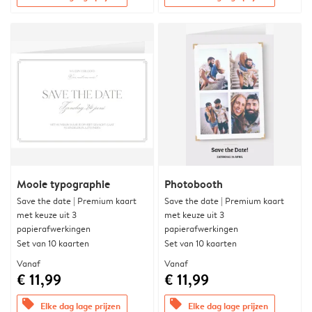
Mooie typographie
Photobooth
Save the date | Premium kaart
Save the date | Premium kaart
met keuze uit 3
met keuze uit 3
papierafwerkingen
papierafwerkingen
Set van 10 kaarten
Set van 10 kaarten
Vanaf
Vanaf
€ 11,99
€ 11,99
offers
offers
Elke dag lage prijzen
Elke dag lage prijzen