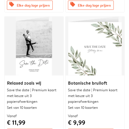
offers
offers
Elke dag lage prijzen
Elke dag lage prijzen
Relaxed zoals wij
Botanische bruiloft
Save the date | Premium kaart
Save the date | Premium kaart
met keuze uit 3
met keuze uit 3
papierafwerkingen
papierafwerkingen
Set van 10 kaarten
Set van 10 kaarten
Vanaf
Vanaf
€ 11,99
€ 9,99