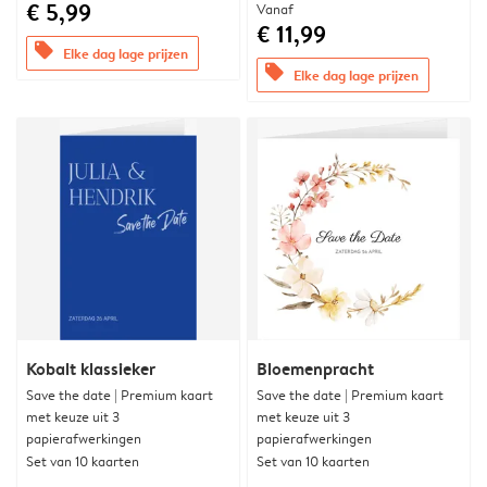
€ 5,99
Vanaf
€ 11,99
offers
Elke dag lage prijzen
offers
Elke dag lage prijzen
Kobalt klassieker
Bloemenpracht
Save the date | Premium kaart
Save the date | Premium kaart
met keuze uit 3
met keuze uit 3
papierafwerkingen
papierafwerkingen
Set van 10 kaarten
Set van 10 kaarten