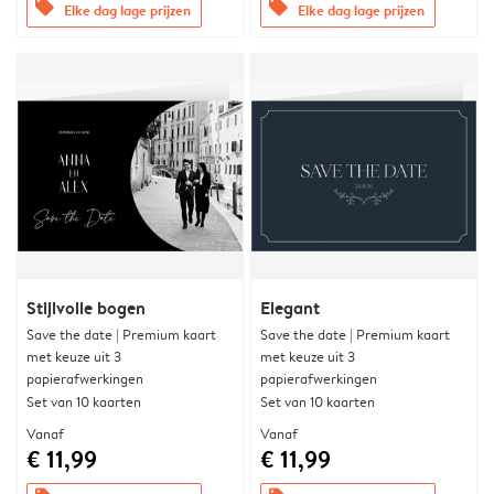
offers
offers
Elke dag lage prijzen
Elke dag lage prijzen
Stijlvolle bogen
Elegant
Save the date | Premium kaart
Save the date | Premium kaart
met keuze uit 3
met keuze uit 3
papierafwerkingen
papierafwerkingen
Set van 10 kaarten
Set van 10 kaarten
Vanaf
Vanaf
€ 11,99
€ 11,99