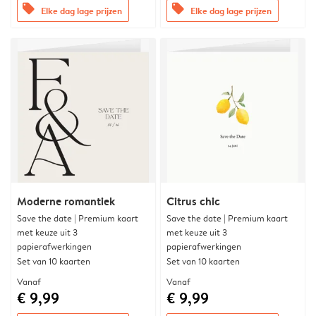
offers
offers
Elke dag lage prijzen
Elke dag lage prijzen
Moderne romantiek
Citrus chic
Save the date | Premium kaart
Save the date | Premium kaart
met keuze uit 3
met keuze uit 3
papierafwerkingen
papierafwerkingen
Set van 10 kaarten
Set van 10 kaarten
Vanaf
Vanaf
€ 9,99
€ 9,99