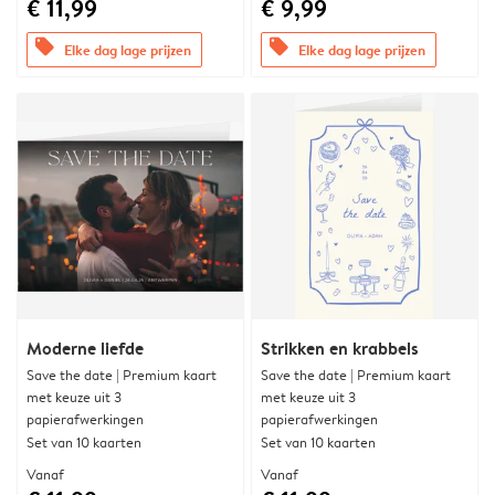
€ 11,99
€ 9,99
offers
offers
Elke dag lage prijzen
Elke dag lage prijzen
Moderne liefde
Strikken en krabbels
Save the date | Premium kaart
Save the date | Premium kaart
met keuze uit 3
met keuze uit 3
papierafwerkingen
papierafwerkingen
Set van 10 kaarten
Set van 10 kaarten
Vanaf
Vanaf