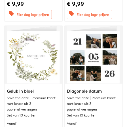
€ 9,99
€ 9,99
offers
offers
Elke dag lage prijzen
Elke dag lage prijzen
Geluk in bloei
Diagonale datum
Save the date | Premium kaart
Save the date | Premium kaart
met keuze uit 3
met keuze uit 3
papierafwerkingen
papierafwerkingen
Set van 10 kaarten
Set van 10 kaarten
Vanaf
Vanaf