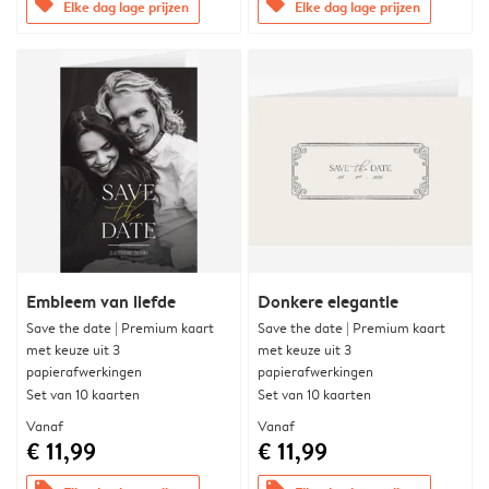
offers
offers
Elke dag lage prijzen
Elke dag lage prijzen
Embleem van liefde
Donkere elegantie
Save the date | Premium kaart
Save the date | Premium kaart
met keuze uit 3
met keuze uit 3
papierafwerkingen
papierafwerkingen
Set van 10 kaarten
Set van 10 kaarten
Vanaf
Vanaf
€ 11,99
€ 11,99