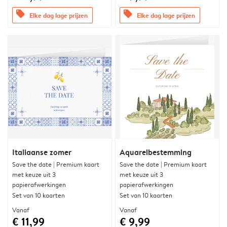
offers
offers
Elke dag lage prijzen
Elke dag lage prijzen
Italiaanse zomer
Aquarelbestemming
Save the date | Premium kaart
Save the date | Premium kaart
met keuze uit 3
met keuze uit 3
papierafwerkingen
papierafwerkingen
Set van 10 kaarten
Set van 10 kaarten
Vanaf
Vanaf
€ 11,99
€ 9,99