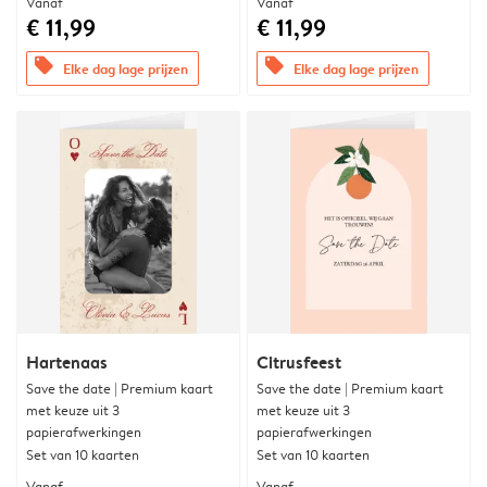
Vanaf
Vanaf
€ 11,99
€ 11,99
offers
offers
Elke dag lage prijzen
Elke dag lage prijzen
Hartenaas
Citrusfeest
Save the date | Premium kaart
Save the date | Premium kaart
met keuze uit 3
met keuze uit 3
papierafwerkingen
papierafwerkingen
Set van 10 kaarten
Set van 10 kaarten
Vanaf
Vanaf