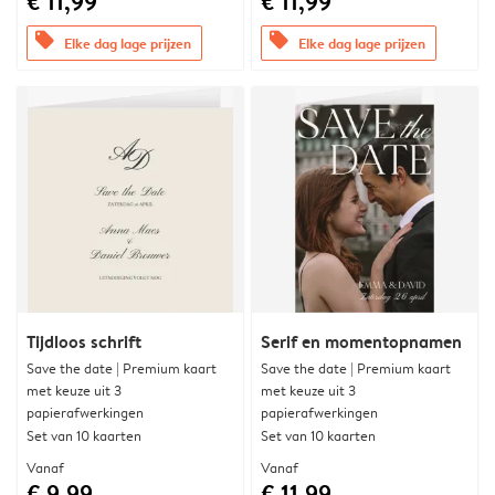
€ 11,99
€ 11,99
offers
offers
Elke dag lage prijzen
Elke dag lage prijzen
Tijdloos schrift
Serif en momentopnamen
Save the date | Premium kaart
Save the date | Premium kaart
met keuze uit 3
met keuze uit 3
papierafwerkingen
papierafwerkingen
Set van 10 kaarten
Set van 10 kaarten
Vanaf
Vanaf
€ 9,99
€ 11,99