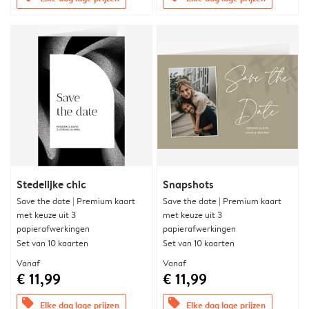
Stedelijke chic
Snapshots
Save the date | Premium kaart
Save the date | Premium kaart
met keuze uit 3
met keuze uit 3
papierafwerkingen
papierafwerkingen
Set van 10 kaarten
Set van 10 kaarten
Vanaf
Vanaf
€ 11,99
€ 11,99
offers
offers
Elke dag lage prijzen
Elke dag lage prijzen