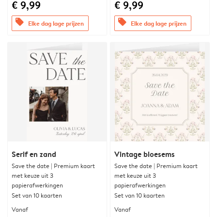
€ 9,99
€ 9,99
offers
offers
Elke dag lage prijzen
Elke dag lage prijzen
Serif en zand
Vintage bloesems
Save the date | Premium kaart
Save the date | Premium kaart
met keuze uit 3
met keuze uit 3
papierafwerkingen
papierafwerkingen
Set van 10 kaarten
Set van 10 kaarten
Vanaf
Vanaf