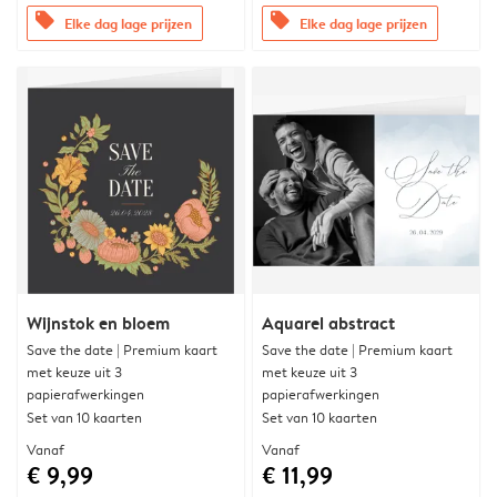
offers
offers
Elke dag lage prijzen
Elke dag lage prijzen
Wijnstok en bloem
Aquarel abstract
Save the date | Premium kaart
Save the date | Premium kaart
met keuze uit 3
met keuze uit 3
papierafwerkingen
papierafwerkingen
Set van 10 kaarten
Set van 10 kaarten
Vanaf
Vanaf
€ 9,99
€ 11,99