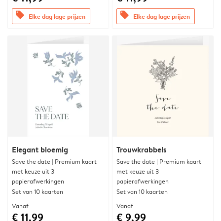
offers
offers
Elke dag lage prijzen
Elke dag lage prijzen
Elegant bloemig
Trouwkrabbels
Save the date | Premium kaart
Save the date | Premium kaart
met keuze uit 3
met keuze uit 3
papierafwerkingen
papierafwerkingen
Set van 10 kaarten
Set van 10 kaarten
Vanaf
Vanaf
€ 11,99
€ 9,99