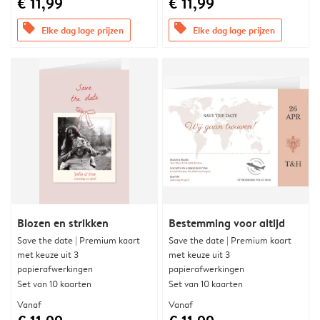
€ 11,99
€ 11,99
offers
offers
Elke dag lage prijzen
Elke dag lage prijzen
Blozen en strikken
Bestemming voor altijd
Save the date | Premium kaart
Save the date | Premium kaart
met keuze uit 3
met keuze uit 3
papierafwerkingen
papierafwerkingen
Set van 10 kaarten
Set van 10 kaarten
Vanaf
Vanaf