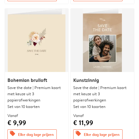
Bohemian bruiloft
Kunstzinnig
Save the date | Premium kaart
Save the date | Premium kaart
met keuze uit 3
met keuze uit 3
papierafwerkingen
papierafwerkingen
Set van 10 kaarten
Set van 10 kaarten
Vanaf
Vanaf
€ 9,99
€ 11,99
offers
offers
Elke dag lage prijzen
Elke dag lage prijzen