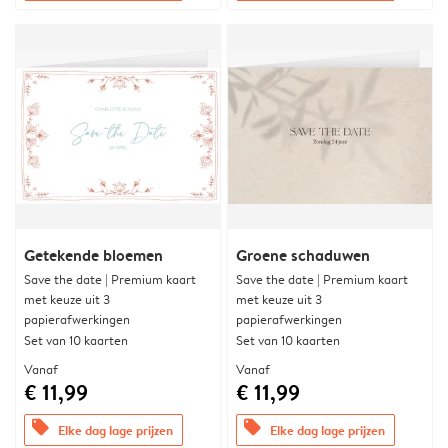
Getekende bloemen
Groene schaduwen
Save the date | Premium kaart
Save the date | Premium kaart
met keuze uit 3
met keuze uit 3
papierafwerkingen
papierafwerkingen
Set van 10 kaarten
Set van 10 kaarten
Vanaf
Vanaf
€ 11,99
€ 11,99
offers
offers
Elke dag lage prijzen
Elke dag lage prijzen