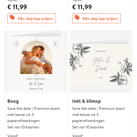
€ 11,99
€ 11,99
offers
offers
Elke dag lage prijzen
Elke dag lage prijzen
Boog
Inkt & klimop
Save the date | Premium kaart
Save the date | Premium kaart
met keuze uit 3
met keuze uit 3
papierafwerkingen
papierafwerkingen
Set van 10 kaarten
Set van 10 kaarten
Vanaf
Vanaf