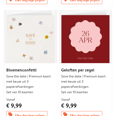
Bloemenconfetti
Geloften per zegel
Save the date | Premium kaart
Save the date | Premium kaart
met keuze uit 3
met keuze uit 3
papierafwerkingen
papierafwerkingen
Set van 10 kaarten
Set van 10 kaarten
Vanaf
Vanaf
€ 9,99
€ 9,99
offers
offers
Elke dag lage prijzen
Elke dag lage prijzen