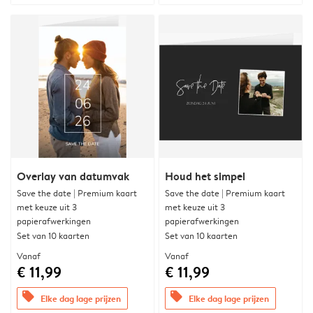
Overlay van datumvak
Houd het simpel
Save the date | Premium kaart
Save the date | Premium kaart
met keuze uit 3
met keuze uit 3
papierafwerkingen
papierafwerkingen
Set van 10 kaarten
Set van 10 kaarten
Vanaf
Vanaf
€ 11,99
€ 11,99
offers
offers
Elke dag lage prijzen
Elke dag lage prijzen