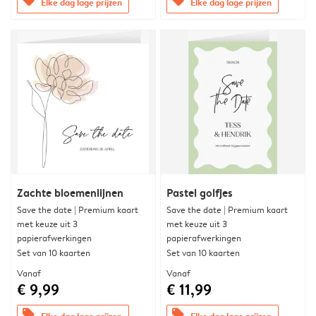
offers
offers
Elke dag lage prijzen
Elke dag lage prijzen
Zachte bloemenlijnen
Pastel golfjes
Save the date | Premium kaart
Save the date | Premium kaart
met keuze uit 3
met keuze uit 3
papierafwerkingen
papierafwerkingen
Set van 10 kaarten
Set van 10 kaarten
Vanaf
Vanaf
€ 9,99
€ 11,99
offers
offers
Elke dag lage prijzen
Elke dag lage prijzen