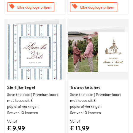
offers
offers
Elke dag lage prijzen
Elke dag lage prijzen
Sierlijke tegel
Trouwsketches
Save the date | Premium kaart
Save the date | Premium kaart
met keuze uit 3
met keuze uit 3
papierafwerkingen
papierafwerkingen
Set van 10 kaarten
Set van 10 kaarten
Vanaf
Vanaf
€ 9,99
€ 11,99