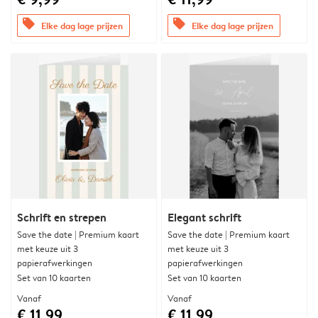
offers
offers
Elke dag lage prijzen
Elke dag lage prijzen
Schrift en strepen
Elegant schrift
Save the date | Premium kaart
Save the date | Premium kaart
met keuze uit 3
met keuze uit 3
papierafwerkingen
papierafwerkingen
Set van 10 kaarten
Set van 10 kaarten
Vanaf
Vanaf
€ 11,99
€ 11,99