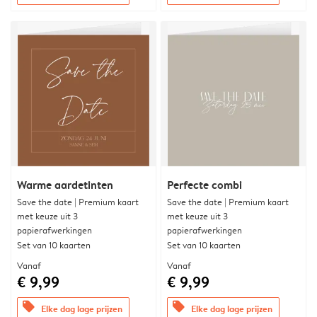
Warme aardetinten
Perfecte combi
Save the date | Premium kaart
Save the date | Premium kaart
met keuze uit 3
met keuze uit 3
papierafwerkingen
papierafwerkingen
Set van 10 kaarten
Set van 10 kaarten
Vanaf
Vanaf
€ 9,99
€ 9,99
offers
offers
Elke dag lage prijzen
Elke dag lage prijzen