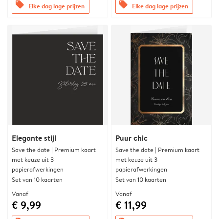
offers
offers
Elke dag lage prijzen
Elke dag lage prijzen
Elegante stijl
Puur chic
Save the date | Premium kaart
Save the date | Premium kaart
met keuze uit 3
met keuze uit 3
papierafwerkingen
papierafwerkingen
Set van 10 kaarten
Set van 10 kaarten
Vanaf
Vanaf
€ 9,99
€ 11,99