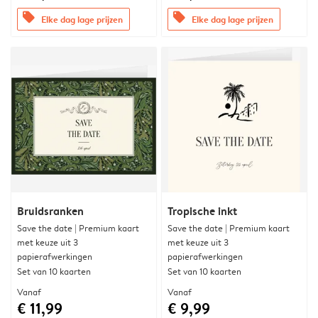
offers
offers
Elke dag lage prijzen
Elke dag lage prijzen
Bruidsranken
Tropische inkt
Save the date | Premium kaart
Save the date | Premium kaart
met keuze uit 3
met keuze uit 3
papierafwerkingen
papierafwerkingen
Set van 10 kaarten
Set van 10 kaarten
Vanaf
Vanaf
€ 11,99
€ 9,99