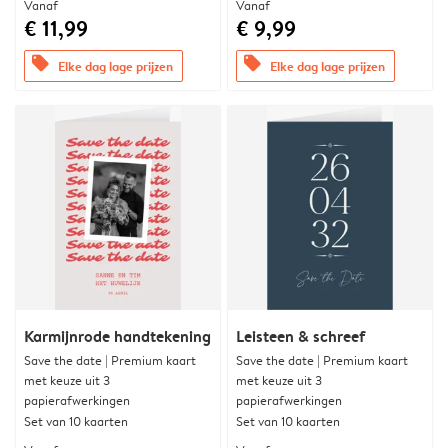
Vanaf
Vanaf
€ 11,99
€ 9,99
offers
offers
Elke dag lage prijzen
Elke dag lage prijzen
Karmijnrode handtekening
Leisteen & schreef
Save the date | Premium kaart
Save the date | Premium kaart
met keuze uit 3
met keuze uit 3
papierafwerkingen
papierafwerkingen
Set van 10 kaarten
Set van 10 kaarten