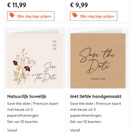
€ 11,99
€ 9,99
offers
offers
Elke dag lage prijzen
Elke dag lage prijzen
Natuurlijk huwelijk
Met liefde handgemaakt
Save the date | Premium kaart
Save the date | Premium kaart
met keuze uit 3
met keuze uit 3
papierafwerkingen
papierafwerkingen
Set van 10 kaarten
Set van 10 kaarten
Vanaf
Vanaf