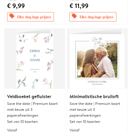
€ 9,99
€ 11,99
offers
offers
Elke dag lage prijzen
Elke dag lage prijzen
Veldboeket gefluister
Minimalistische bruiloft
Save the date | Premium kaart
Save the date | Premium kaart
met keuze uit 3
met keuze uit 3
papierafwerkingen
papierafwerkingen
Set van 10 kaarten
Set van 10 kaarten
Vanaf
Vanaf