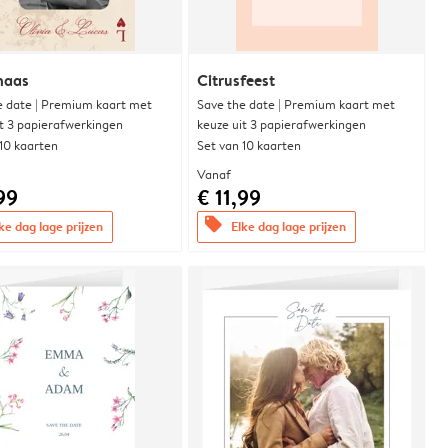
naas
Citrusfeest
e date | Premium kaart met
Save the date | Premium kaart met
it 3 papierafwerkingen
keuze uit 3 papierafwerkingen
 10 kaarten
Set van 10 kaarten
Vanaf
99
€ 11,99
offers
ke dag lage prijzen
Elke dag lage prijzen