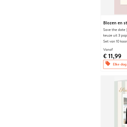
Blozen en s
Save the date 
keuze uit 3 pa
Set van 10 kaa
Vanaf
€ 11,99
offers
Elke dag 