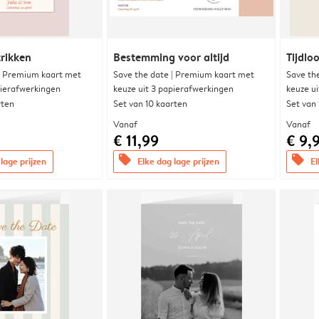
trikken
Bestemming voor altijd
Tijdloo
| Premium kaart met
Save the date | Premium kaart met
Save th
pierafwerkingen
keuze uit 3 papierafwerkingen
keuze u
rten
Set van 10 kaarten
Set van
Vanaf
Vanaf
€ 11,99
€ 9,
offers
offers
lage prijzen
Elke dag lage prijzen
El