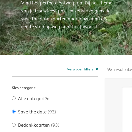
Vind het perfecte ontwerp dat bij het thema
van je trouwfeest past en zet vervolgens de
save the date kaarten naar jouw hand als
eerste stap op weg naar het jawoord.
Verwijder filters
93
resultat
close
Kies categorie
Alle categoriën
Save the date
(93)
Bedankkaarten
(93)