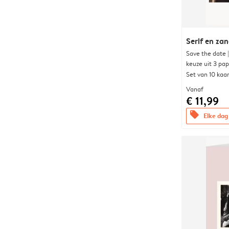
Serif en za
Save the date 
keuze uit 3 pa
Set van 10 kaa
Vanaf
€ 11,99
offers
Elke dag 