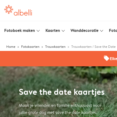
Fotoboek maken
Kaarten
Wanddecoratie
Foto
slim_arrow_down
slim_arrow_down
slim_arrow_down
Home
Fotokaarten
Trouwkaarten
Trouwkaarten / Save the Date
offers
Elk
Save the date kaartjes
Maak je vrienden en familie enthousiast voor
jullie grote dag met save the date kaartjes.