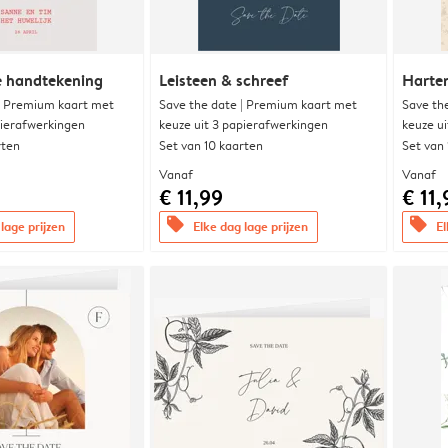
e handtekening
Leisteen & schreef
Harte
| Premium kaart met
Save the date | Premium kaart met
Save th
pierafwerkingen
keuze uit 3 papierafwerkingen
keuze u
rten
Set van 10 kaarten
Set van
Vanaf
Vanaf
€ 11,99
€ 11,
offers
offers
lage prijzen
Elke dag lage prijzen
El