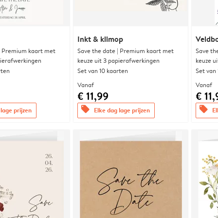
Inkt & klimop
Veldbo
| Premium kaart met
Save the date | Premium kaart met
Save th
pierafwerkingen
keuze uit 3 papierafwerkingen
keuze u
rten
Set van 10 kaarten
Set van
Vanaf
Vanaf
€ 11,99
€ 11,
offers
offers
lage prijzen
Elke dag lage prijzen
El