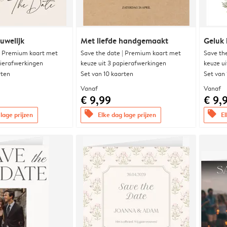
uwelijk
Met liefde handgemaakt
Geluk 
| Premium kaart met
Save the date | Premium kaart met
Save th
pierafwerkingen
keuze uit 3 papierafwerkingen
keuze u
rten
Set van 10 kaarten
Set van
Vanaf
Vanaf
€ 9,99
€ 9,
offers
offers
lage prijzen
Elke dag lage prijzen
El