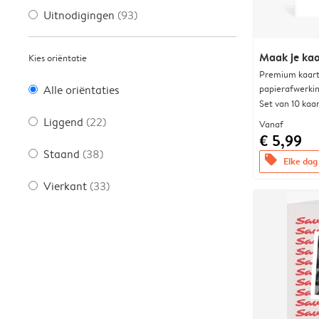
Uitnodigingen
(93)
Maak je kaa
Kies oriëntatie
Premium kaart 
papierafwerki
Alle oriëntaties
Set van 10 kaa
Liggend
(22)
Vanaf
€ 5,99
Staand
(38)
offers
Elke dag 
Vierkant
(33)