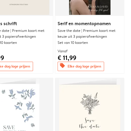
s schrift
Serif en momentopnamen
e date | Premium kaart met
Save the date | Premium kaart met
it 3 papierafwerkingen
keuze uit 3 papierafwerkingen
 10 kaarten
Set van 10 kaarten
Vanaf
99
€ 11,99
offers
ke dag lage prijzen
Elke dag lage prijzen