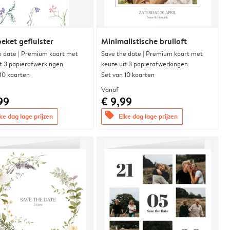
eket gefluister
Minimalistische bruiloft
e date | Premium kaart met
Save the date | Premium kaart met
it 3 papierafwerkingen
keuze uit 3 papierafwerkingen
 10 kaarten
Set van 10 kaarten
Vanaf
99
€ 9,99
offers
ke dag lage prijzen
Elke dag lage prijzen