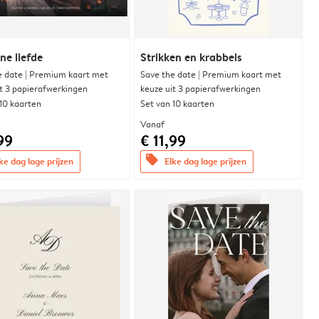
e liefde
Strikken en krabbels
e date | Premium kaart met
Save the date | Premium kaart met
it 3 papierafwerkingen
keuze uit 3 papierafwerkingen
 10 kaarten
Set van 10 kaarten
Vanaf
99
€ 11,99
offers
ke dag lage prijzen
Elke dag lage prijzen