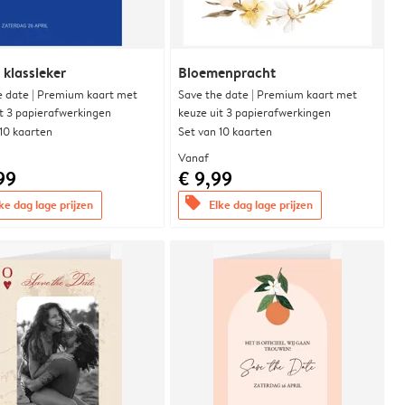
 klassieker
Bloemenpracht
e date | Premium kaart met
Save the date | Premium kaart met
it 3 papierafwerkingen
keuze uit 3 papierafwerkingen
 10 kaarten
Set van 10 kaarten
Vanaf
99
€ 9,99
offers
ke dag lage prijzen
Elke dag lage prijzen