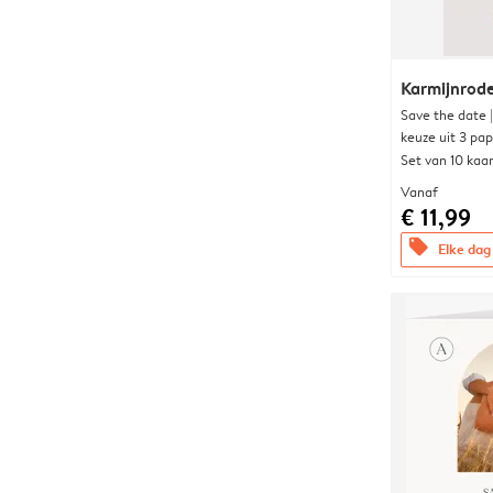
Karmijnrod
Save the date 
keuze uit 3 pa
Set van 10 kaa
Vanaf
€ 11,99
offers
Elke dag 