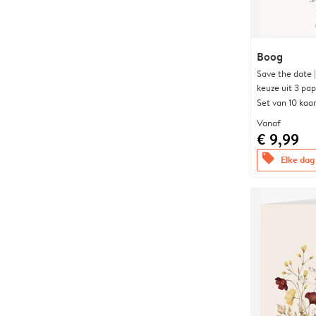
Boog
Save the date 
keuze uit 3 pa
Set van 10 kaa
Vanaf
€ 9,99
offers
Elke dag 