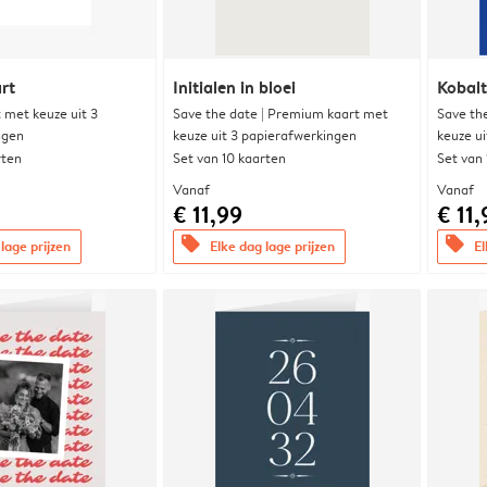
rt
Initialen in bloei
Kobalt
met keuze uit 3
Save the date | Premium kaart met
Save th
ngen
keuze uit 3 papierafwerkingen
keuze u
rten
Set van 10 kaarten
Set van
Vanaf
Vanaf
€ 11,99
€ 11,
offers
offers
lage prijzen
Elke dag lage prijzen
El