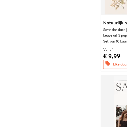
Natuurlijk h
Save the date 
keuze uit 3 pa
Set van 10 kaa
Vanaf
€ 9,99
offers
Elke dag 