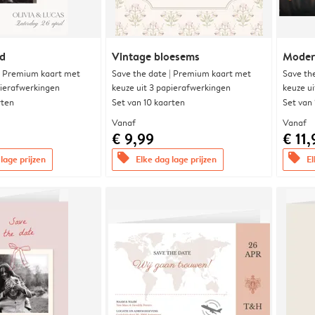
nd
Vintage bloesems
Modern
| Premium kaart met
Save the date | Premium kaart met
Save th
pierafwerkingen
keuze uit 3 papierafwerkingen
keuze u
rten
Set van 10 kaarten
Set van
Vanaf
Vanaf
€ 9,99
€ 11,
offers
offers
lage prijzen
Elke dag lage prijzen
El