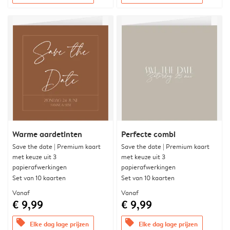
Warme aardetinten
Perfecte combi
Save the date | Premium kaart
Save the date | Premium kaart
met keuze uit 3
met keuze uit 3
papierafwerkingen
papierafwerkingen
Set van 10 kaarten
Set van 10 kaarten
Vanaf
Vanaf
€ 9,99
€ 9,99
offers
offers
Elke dag lage prijzen
Elke dag lage prijzen