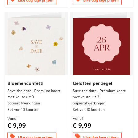
Bloemenconfetti
Geloften per zegel
Save the date | Premium kaart
Save the date | Premium kaart
met keuze uit 3
met keuze uit 3
papierafwerkingen
papierafwerkingen
Set van 10 kaarten
Set van 10 kaarten
Vanaf
Vanaf
€ 9,99
€ 9,99
offers
offers
Elke dag lage prijzen
Elke dag lage prijzen