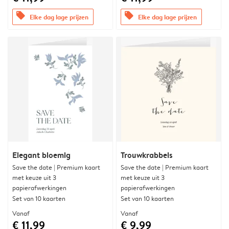
offers
offers
Elke dag lage prijzen
Elke dag lage prijzen
Elegant bloemig
Trouwkrabbels
Save the date | Premium kaart
Save the date | Premium kaart
met keuze uit 3
met keuze uit 3
papierafwerkingen
papierafwerkingen
Set van 10 kaarten
Set van 10 kaarten
Vanaf
Vanaf
€ 11,99
€ 9,99