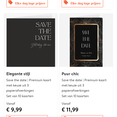
offers
offers
Elke dag lage prijzen
Elke dag lage prijzen
Elegante stijl
Puur chic
Save the date | Premium kaart
Save the date | Premium kaart
met keuze uit 3
met keuze uit 3
papierafwerkingen
papierafwerkingen
Set van 10 kaarten
Set van 10 kaarten
Vanaf
Vanaf
€ 9,99
€ 11,99