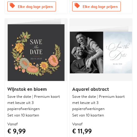
offers
offers
Elke dag lage prijzen
Elke dag lage prijzen
Wijnstok en bloem
Aquarel abstract
Save the date | Premium kaart
Save the date | Premium kaart
met keuze uit 3
met keuze uit 3
papierafwerkingen
papierafwerkingen
Set van 10 kaarten
Set van 10 kaarten
Vanaf
Vanaf
€ 9,99
€ 11,99