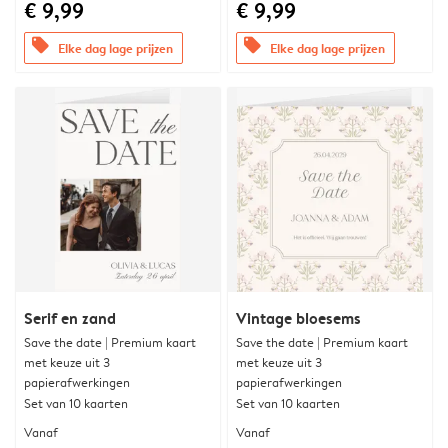
€ 9,99
€ 9,99
offers
offers
Elke dag lage prijzen
Elke dag lage prijzen
Serif en zand
Vintage bloesems
Save the date | Premium kaart
Save the date | Premium kaart
met keuze uit 3
met keuze uit 3
papierafwerkingen
papierafwerkingen
Set van 10 kaarten
Set van 10 kaarten
Vanaf
Vanaf