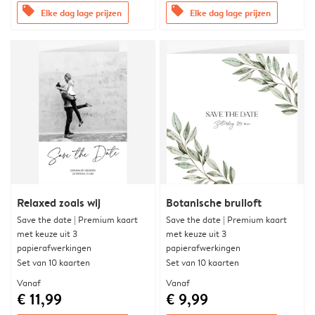
offers
offers
Elke dag lage prijzen
Elke dag lage prijzen
Relaxed zoals wij
Botanische bruiloft
Save the date | Premium kaart
Save the date | Premium kaart
met keuze uit 3
met keuze uit 3
papierafwerkingen
papierafwerkingen
Set van 10 kaarten
Set van 10 kaarten
Vanaf
Vanaf
€ 11,99
€ 9,99