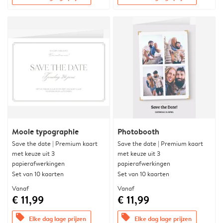
Mooie typographie
Photobooth
Save the date | Premium kaart
Save the date | Premium kaart
met keuze uit 3
met keuze uit 3
papierafwerkingen
papierafwerkingen
Set van 10 kaarten
Set van 10 kaarten
Vanaf
Vanaf
€ 11,99
€ 11,99
offers
offers
Elke dag lage prijzen
Elke dag lage prijzen