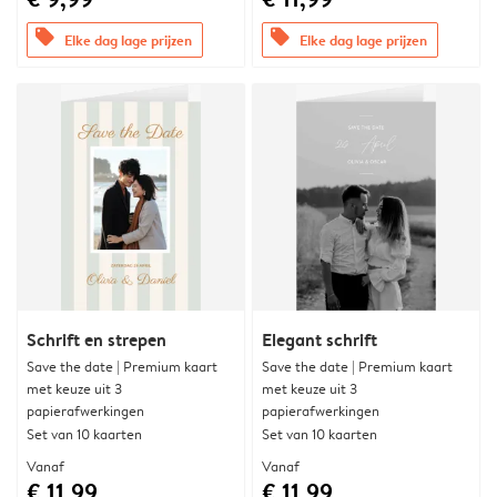
offers
offers
Elke dag lage prijzen
Elke dag lage prijzen
Schrift en strepen
Elegant schrift
Save the date | Premium kaart
Save the date | Premium kaart
met keuze uit 3
met keuze uit 3
papierafwerkingen
papierafwerkingen
Set van 10 kaarten
Set van 10 kaarten
Vanaf
Vanaf
€ 11,99
€ 11,99