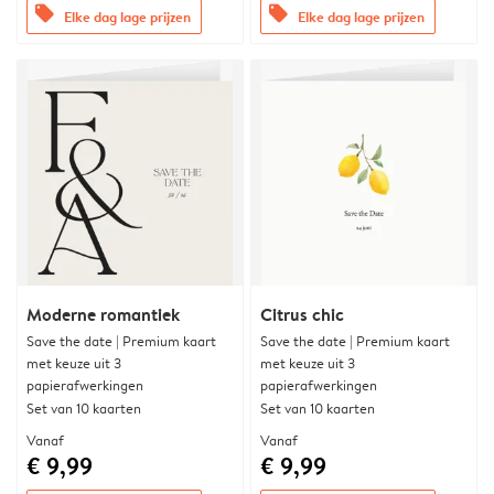
offers
offers
Elke dag lage prijzen
Elke dag lage prijzen
Moderne romantiek
Citrus chic
Save the date | Premium kaart
Save the date | Premium kaart
met keuze uit 3
met keuze uit 3
papierafwerkingen
papierafwerkingen
Set van 10 kaarten
Set van 10 kaarten
Vanaf
Vanaf
€ 9,99
€ 9,99