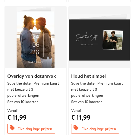
Overlay van datumvak
Houd het simpel
Save the date | Premium kaart
Save the date | Premium kaart
met keuze uit 3
met keuze uit 3
papierafwerkingen
papierafwerkingen
Set van 10 kaarten
Set van 10 kaarten
Vanaf
Vanaf
€ 11,99
€ 11,99
offers
offers
Elke dag lage prijzen
Elke dag lage prijzen