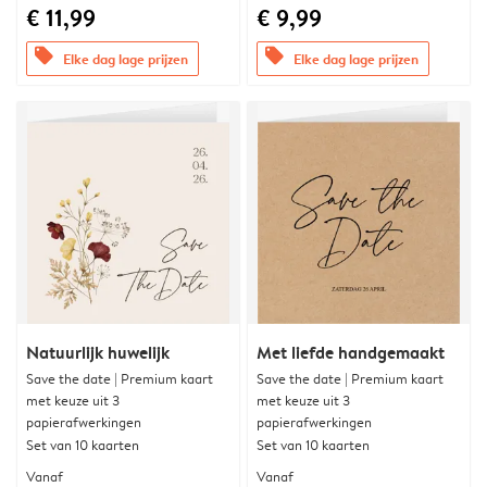
€ 11,99
€ 9,99
offers
offers
Elke dag lage prijzen
Elke dag lage prijzen
Natuurlijk huwelijk
Met liefde handgemaakt
Save the date | Premium kaart
Save the date | Premium kaart
met keuze uit 3
met keuze uit 3
papierafwerkingen
papierafwerkingen
Set van 10 kaarten
Set van 10 kaarten
Vanaf
Vanaf