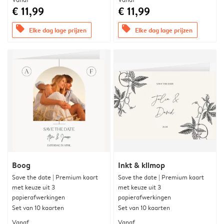
€ 11,99
€ 11,99
offers
offers
Elke dag lage prijzen
Elke dag lage prijzen
Boog
Inkt & klimop
Save the date | Premium kaart
Save the date | Premium kaart
met keuze uit 3
met keuze uit 3
papierafwerkingen
papierafwerkingen
Set van 10 kaarten
Set van 10 kaarten
Vanaf
Vanaf