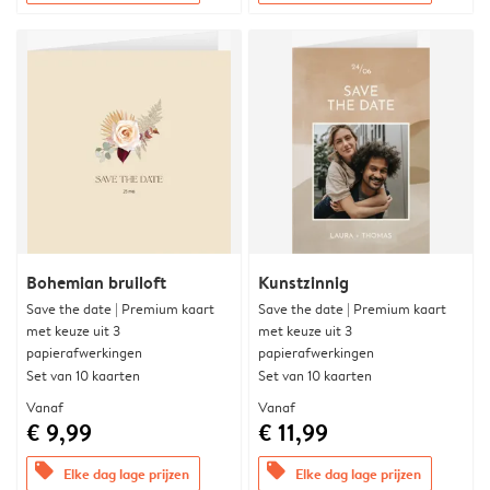
Bohemian bruiloft
Kunstzinnig
Save the date | Premium kaart
Save the date | Premium kaart
met keuze uit 3
met keuze uit 3
papierafwerkingen
papierafwerkingen
Set van 10 kaarten
Set van 10 kaarten
Vanaf
Vanaf
€ 9,99
€ 11,99
offers
offers
Elke dag lage prijzen
Elke dag lage prijzen