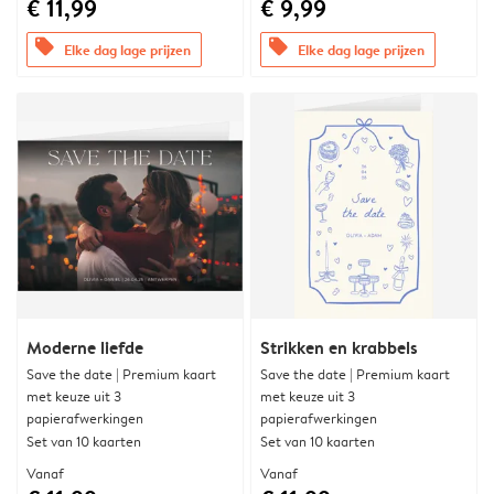
€ 11,99
€ 9,99
offers
offers
Elke dag lage prijzen
Elke dag lage prijzen
Moderne liefde
Strikken en krabbels
Save the date | Premium kaart
Save the date | Premium kaart
met keuze uit 3
met keuze uit 3
papierafwerkingen
papierafwerkingen
Set van 10 kaarten
Set van 10 kaarten
Vanaf
Vanaf