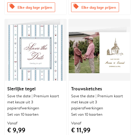
offers
offers
Elke dag lage prijzen
Elke dag lage prijzen
Sierlijke tegel
Trouwsketches
Save the date | Premium kaart
Save the date | Premium kaart
met keuze uit 3
met keuze uit 3
papierafwerkingen
papierafwerkingen
Set van 10 kaarten
Set van 10 kaarten
Vanaf
Vanaf
€ 9,99
€ 11,99