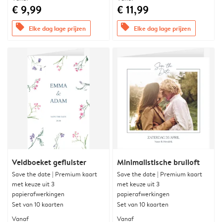
€ 9,99
€ 11,99
offers
offers
Elke dag lage prijzen
Elke dag lage prijzen
Veldboeket gefluister
Minimalistische bruiloft
Save the date | Premium kaart
Save the date | Premium kaart
met keuze uit 3
met keuze uit 3
papierafwerkingen
papierafwerkingen
Set van 10 kaarten
Set van 10 kaarten
Vanaf
Vanaf