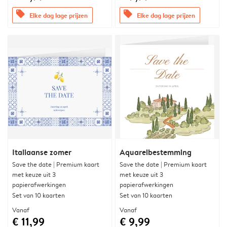
offers
offers
Elke dag lage prijzen
Elke dag lage prijzen
Italiaanse zomer
Aquarelbestemming
Save the date | Premium kaart
Save the date | Premium kaart
met keuze uit 3
met keuze uit 3
papierafwerkingen
papierafwerkingen
Set van 10 kaarten
Set van 10 kaarten
Vanaf
Vanaf
€ 11,99
€ 9,99