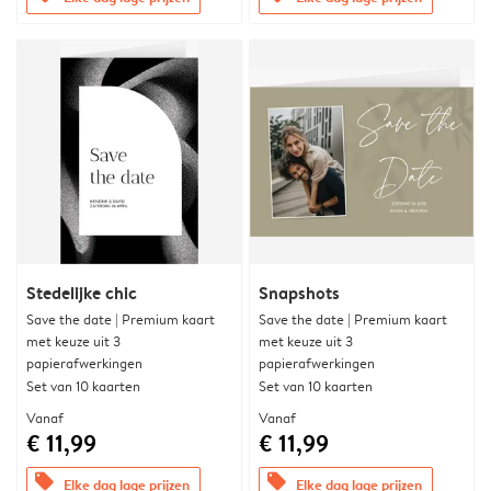
Stedelijke chic
Snapshots
Save the date | Premium kaart
Save the date | Premium kaart
met keuze uit 3
met keuze uit 3
papierafwerkingen
papierafwerkingen
Set van 10 kaarten
Set van 10 kaarten
Vanaf
Vanaf
€ 11,99
€ 11,99
offers
offers
Elke dag lage prijzen
Elke dag lage prijzen