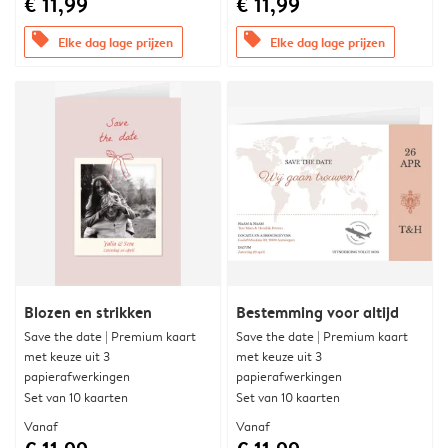
€ 11,99
€ 11,99
offers
offers
Elke dag lage prijzen
Elke dag lage prijzen
Blozen en strikken
Bestemming voor altijd
Save the date | Premium kaart
Save the date | Premium kaart
met keuze uit 3
met keuze uit 3
papierafwerkingen
papierafwerkingen
Set van 10 kaarten
Set van 10 kaarten
Vanaf
Vanaf