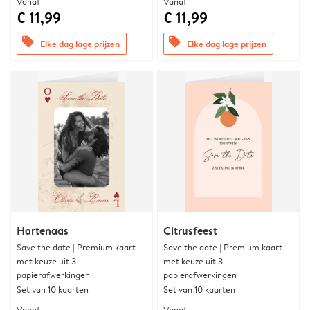
Vanaf
Vanaf
€ 11,99
€ 11,99
offers
offers
Elke dag lage prijzen
Elke dag lage prijzen
Hartenaas
Citrusfeest
Save the date | Premium kaart
Save the date | Premium kaart
met keuze uit 3
met keuze uit 3
papierafwerkingen
papierafwerkingen
Set van 10 kaarten
Set van 10 kaarten
Vanaf
Vanaf