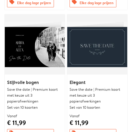
offers
offers
Elke dag lage prijzen
Elke dag lage prijzen
Stijlvolle bogen
Elegant
Save the date | Premium kaart
Save the date | Premium kaart
met keuze uit 3
met keuze uit 3
papierafwerkingen
papierafwerkingen
Set van 10 kaarten
Set van 10 kaarten
Vanaf
Vanaf
€ 11,99
€ 11,99