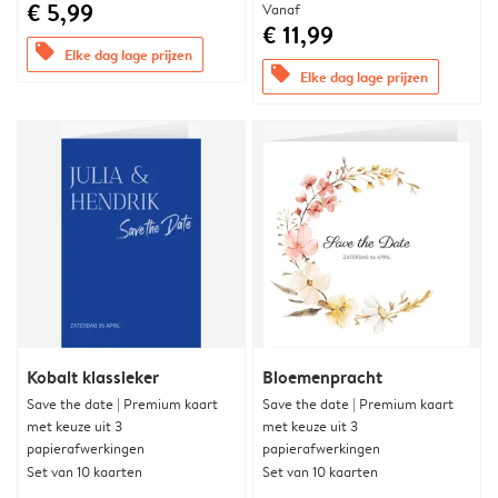
€ 5,99
Vanaf
€ 11,99
offers
Elke dag lage prijzen
offers
Elke dag lage prijzen
Kobalt klassieker
Bloemenpracht
Save the date | Premium kaart
Save the date | Premium kaart
met keuze uit 3
met keuze uit 3
papierafwerkingen
papierafwerkingen
Set van 10 kaarten
Set van 10 kaarten