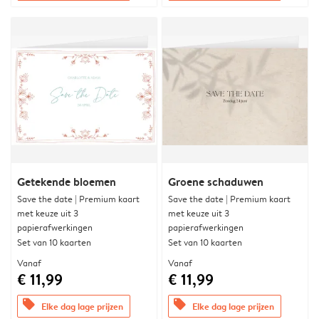
Getekende bloemen
Groene schaduwen
Save the date | Premium kaart
Save the date | Premium kaart
met keuze uit 3
met keuze uit 3
papierafwerkingen
papierafwerkingen
Set van 10 kaarten
Set van 10 kaarten
Vanaf
Vanaf
€ 11,99
€ 11,99
offers
offers
Elke dag lage prijzen
Elke dag lage prijzen