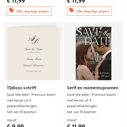
€ 11,99
€ 11,99
offers
offers
Elke dag lage prijzen
Elke dag lage prijzen
Tijdloos schrift
Serif en momentopnamen
Save the date | Premium kaart
Save the date | Premium kaart
met keuze uit 3
met keuze uit 3
papierafwerkingen
papierafwerkingen
Set van 10 kaarten
Set van 10 kaarten
Vanaf
Vanaf
€ 9,99
€ 11,99