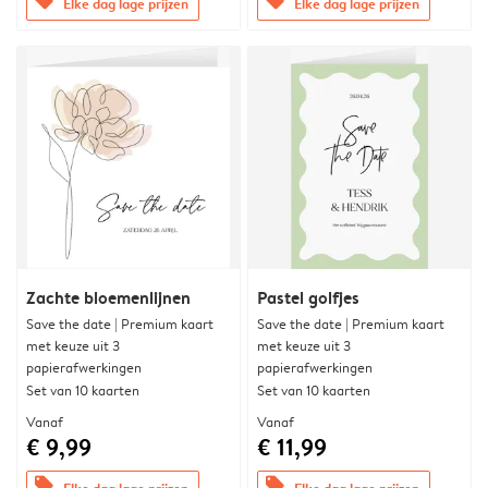
offers
offers
Elke dag lage prijzen
Elke dag lage prijzen
Zachte bloemenlijnen
Pastel golfjes
Save the date | Premium kaart
Save the date | Premium kaart
met keuze uit 3
met keuze uit 3
papierafwerkingen
papierafwerkingen
Set van 10 kaarten
Set van 10 kaarten
Vanaf
Vanaf
€ 9,99
€ 11,99
offers
offers
Elke dag lage prijzen
Elke dag lage prijzen