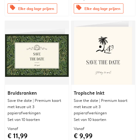
offers
offers
Elke dag lage prijzen
Elke dag lage prijzen
Bruidsranken
Tropische inkt
Save the date | Premium kaart
Save the date | Premium kaart
met keuze uit 3
met keuze uit 3
papierafwerkingen
papierafwerkingen
Set van 10 kaarten
Set van 10 kaarten
Vanaf
Vanaf
€ 11,99
€ 9,99