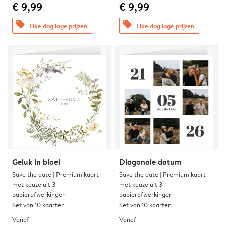
€ 9,99
€ 9,99
offers
offers
Elke dag lage prijzen
Elke dag lage prijzen
Geluk in bloei
Diagonale datum
Save the date | Premium kaart
Save the date | Premium kaart
met keuze uit 3
met keuze uit 3
papierafwerkingen
papierafwerkingen
Set van 10 kaarten
Set van 10 kaarten
Vanaf
Vanaf