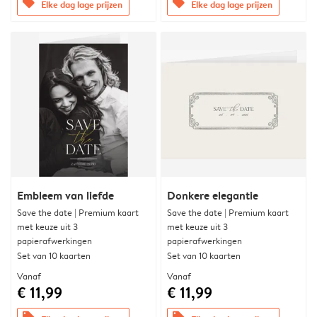
offers
offers
Elke dag lage prijzen
Elke dag lage prijzen
Embleem van liefde
Donkere elegantie
Save the date | Premium kaart
Save the date | Premium kaart
met keuze uit 3
met keuze uit 3
papierafwerkingen
papierafwerkingen
Set van 10 kaarten
Set van 10 kaarten
Vanaf
Vanaf
€ 11,99
€ 11,99