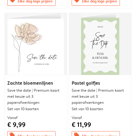
offers
offers
Elke dag lage prijzen
Elke dag lage prijzen
Zachte bloemenlijnen
Pastel golfjes
Save the date | Premium kaart
Save the date | Premium kaart
met keuze uit 3
met keuze uit 3
papierafwerkingen
papierafwerkingen
Set van 10 kaarten
Set van 10 kaarten
Vanaf
Vanaf
€ 9,99
€ 11,99
offers
offers
Elke dag lage prijzen
Elke dag lage prijzen