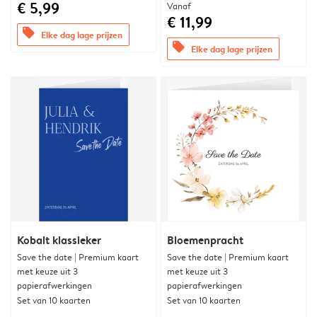
€ 5,99
Vanaf
€ 11,99
offers
Elke dag lage prijzen
offers
Elke dag lage prijzen
Kobalt klassieker
Bloemenpracht
Save the date | Premium kaart
Save the date | Premium kaart
met keuze uit 3
met keuze uit 3
papierafwerkingen
papierafwerkingen
Set van 10 kaarten
Set van 10 kaarten