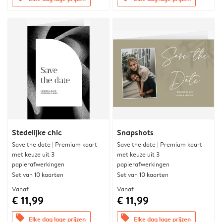
Stedelijke chic
Snapshots
Save the date | Premium kaart
Save the date | Premium kaart
met keuze uit 3
met keuze uit 3
papierafwerkingen
papierafwerkingen
Set van 10 kaarten
Set van 10 kaarten
Vanaf
Vanaf
€ 11,99
€ 11,99
offers
offers
Elke dag lage prijzen
Elke dag lage prijzen