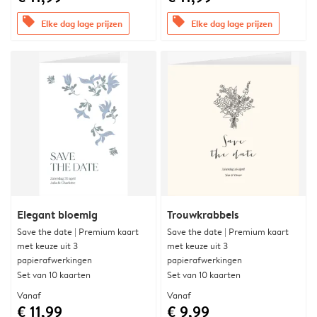
offers
offers
Elke dag lage prijzen
Elke dag lage prijzen
Elegant bloemig
Trouwkrabbels
Save the date | Premium kaart
Save the date | Premium kaart
met keuze uit 3
met keuze uit 3
papierafwerkingen
papierafwerkingen
Set van 10 kaarten
Set van 10 kaarten
Vanaf
Vanaf
€ 11,99
€ 9,99