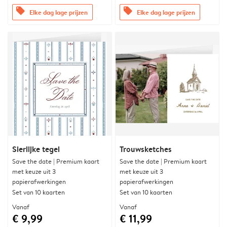
offers
offers
Elke dag lage prijzen
Elke dag lage prijzen
Sierlijke tegel
Trouwsketches
Save the date | Premium kaart
Save the date | Premium kaart
met keuze uit 3
met keuze uit 3
papierafwerkingen
papierafwerkingen
Set van 10 kaarten
Set van 10 kaarten
Vanaf
Vanaf
€ 9,99
€ 11,99