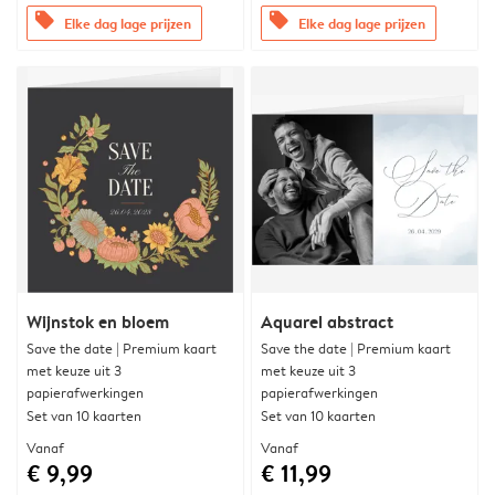
offers
offers
Elke dag lage prijzen
Elke dag lage prijzen
Wijnstok en bloem
Aquarel abstract
Save the date | Premium kaart
Save the date | Premium kaart
met keuze uit 3
met keuze uit 3
papierafwerkingen
papierafwerkingen
Set van 10 kaarten
Set van 10 kaarten
Vanaf
Vanaf
€ 9,99
€ 11,99