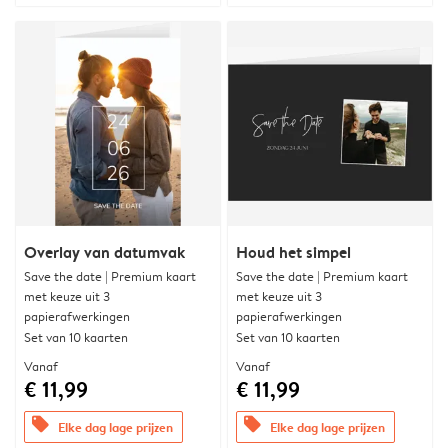
Overlay van datumvak
Houd het simpel
Save the date | Premium kaart
Save the date | Premium kaart
met keuze uit 3
met keuze uit 3
papierafwerkingen
papierafwerkingen
Set van 10 kaarten
Set van 10 kaarten
Vanaf
Vanaf
€ 11,99
€ 11,99
offers
offers
Elke dag lage prijzen
Elke dag lage prijzen