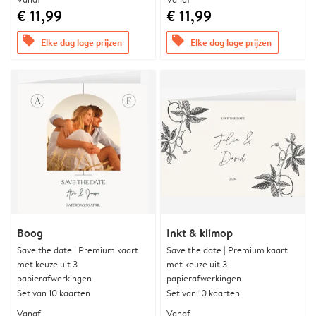
€ 11,99
€ 11,99
offers
offers
Elke dag lage prijzen
Elke dag lage prijzen
Boog
Inkt & klimop
Save the date | Premium kaart
Save the date | Premium kaart
met keuze uit 3
met keuze uit 3
papierafwerkingen
papierafwerkingen
Set van 10 kaarten
Set van 10 kaarten
Vanaf
Vanaf