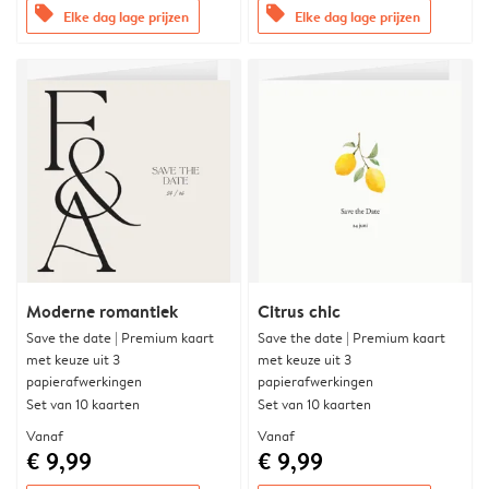
offers
offers
Elke dag lage prijzen
Elke dag lage prijzen
Moderne romantiek
Citrus chic
Save the date | Premium kaart
Save the date | Premium kaart
met keuze uit 3
met keuze uit 3
papierafwerkingen
papierafwerkingen
Set van 10 kaarten
Set van 10 kaarten
Vanaf
Vanaf
€ 9,99
€ 9,99