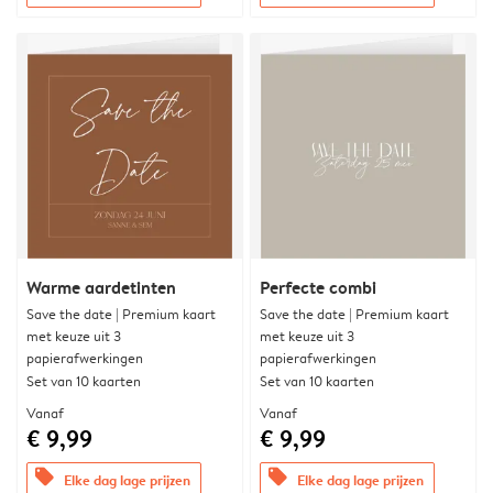
Warme aardetinten
Perfecte combi
Save the date | Premium kaart
Save the date | Premium kaart
met keuze uit 3
met keuze uit 3
papierafwerkingen
papierafwerkingen
Set van 10 kaarten
Set van 10 kaarten
Vanaf
Vanaf
€ 9,99
€ 9,99
offers
offers
Elke dag lage prijzen
Elke dag lage prijzen