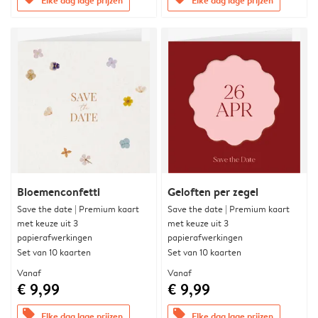
Bloemenconfetti
Geloften per zegel
Save the date | Premium kaart
Save the date | Premium kaart
met keuze uit 3
met keuze uit 3
papierafwerkingen
papierafwerkingen
Set van 10 kaarten
Set van 10 kaarten
Vanaf
Vanaf
€ 9,99
€ 9,99
offers
offers
Elke dag lage prijzen
Elke dag lage prijzen