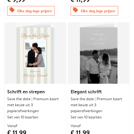
offers
offers
Elke dag lage prijzen
Elke dag lage prijzen
Schrift en strepen
Elegant schrift
Save the date | Premium kaart
Save the date | Premium kaart
met keuze uit 3
met keuze uit 3
papierafwerkingen
papierafwerkingen
Set van 10 kaarten
Set van 10 kaarten
Vanaf
Vanaf
€ 11,99
€ 11,99