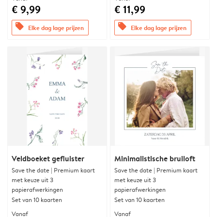
€ 9,99
€ 11,99
offers
offers
Elke dag lage prijzen
Elke dag lage prijzen
Veldboeket gefluister
Minimalistische bruiloft
Save the date | Premium kaart
Save the date | Premium kaart
met keuze uit 3
met keuze uit 3
papierafwerkingen
papierafwerkingen
Set van 10 kaarten
Set van 10 kaarten
Vanaf
Vanaf