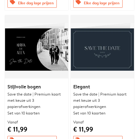
offers
offers
Elke dag lage prijzen
Elke dag lage prijzen
Stijlvolle bogen
Elegant
Save the date | Premium kaart
Save the date | Premium kaart
met keuze uit 3
met keuze uit 3
papierafwerkingen
papierafwerkingen
Set van 10 kaarten
Set van 10 kaarten
Vanaf
Vanaf
€ 11,99
€ 11,99