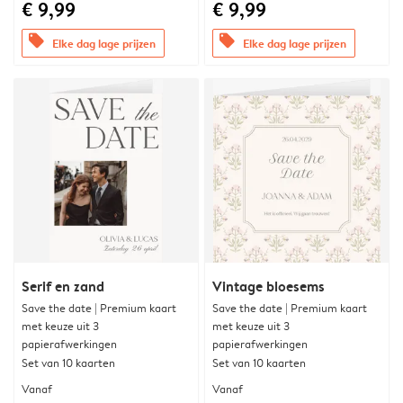
€ 9,99
€ 9,99
offers
offers
Elke dag lage prijzen
Elke dag lage prijzen
Serif en zand
Vintage bloesems
Save the date | Premium kaart
Save the date | Premium kaart
met keuze uit 3
met keuze uit 3
papierafwerkingen
papierafwerkingen
Set van 10 kaarten
Set van 10 kaarten
Vanaf
Vanaf