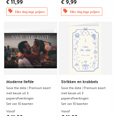
€ 11,99
€ 9,99
offers
offers
Elke dag lage prijzen
Elke dag lage prijzen
Moderne liefde
Strikken en krabbels
Save the date | Premium kaart
Save the date | Premium kaart
met keuze uit 3
met keuze uit 3
papierafwerkingen
papierafwerkingen
Set van 10 kaarten
Set van 10 kaarten
Vanaf
Vanaf