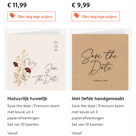
€ 11,99
€ 9,99
offers
offers
Elke dag lage prijzen
Elke dag lage prijzen
Natuurlijk huwelijk
Met liefde handgemaakt
Save the date | Premium kaart
Save the date | Premium kaart
met keuze uit 3
met keuze uit 3
papierafwerkingen
papierafwerkingen
Set van 10 kaarten
Set van 10 kaarten
Vanaf
Vanaf