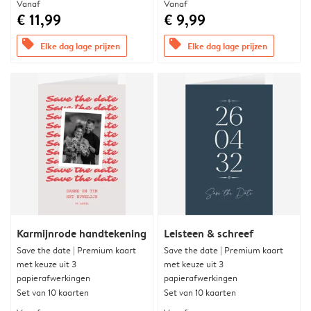
Vanaf
Vanaf
€ 11,99
€ 9,99
offers
offers
Elke dag lage prijzen
Elke dag lage prijzen
Karmijnrode handtekening
Leisteen & schreef
Save the date | Premium kaart
Save the date | Premium kaart
met keuze uit 3
met keuze uit 3
papierafwerkingen
papierafwerkingen
Set van 10 kaarten
Set van 10 kaarten