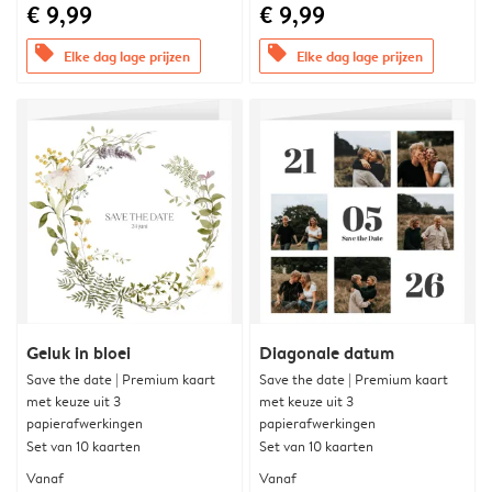
€ 9,99
€ 9,99
offers
offers
Elke dag lage prijzen
Elke dag lage prijzen
Geluk in bloei
Diagonale datum
Save the date | Premium kaart
Save the date | Premium kaart
met keuze uit 3
met keuze uit 3
papierafwerkingen
papierafwerkingen
Set van 10 kaarten
Set van 10 kaarten
Vanaf
Vanaf