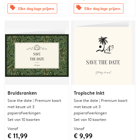
offers
offers
Elke dag lage prijzen
Elke dag lage prijzen
Bruidsranken
Tropische inkt
Save the date | Premium kaart
Save the date | Premium kaart
met keuze uit 3
met keuze uit 3
papierafwerkingen
papierafwerkingen
Set van 10 kaarten
Set van 10 kaarten
Vanaf
Vanaf
€ 11,99
€ 9,99