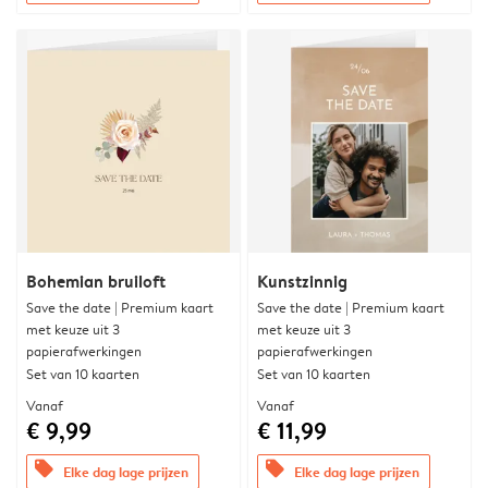
Bohemian bruiloft
Kunstzinnig
Save the date | Premium kaart
Save the date | Premium kaart
met keuze uit 3
met keuze uit 3
papierafwerkingen
papierafwerkingen
Set van 10 kaarten
Set van 10 kaarten
Vanaf
Vanaf
€ 9,99
€ 11,99
offers
offers
Elke dag lage prijzen
Elke dag lage prijzen