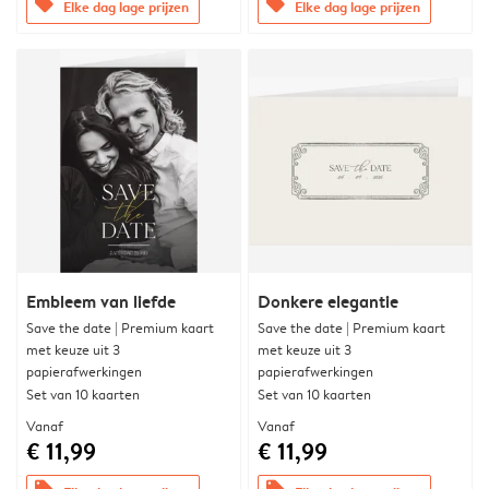
offers
offers
Elke dag lage prijzen
Elke dag lage prijzen
Embleem van liefde
Donkere elegantie
Save the date | Premium kaart
Save the date | Premium kaart
met keuze uit 3
met keuze uit 3
papierafwerkingen
papierafwerkingen
Set van 10 kaarten
Set van 10 kaarten
Vanaf
Vanaf
€ 11,99
€ 11,99