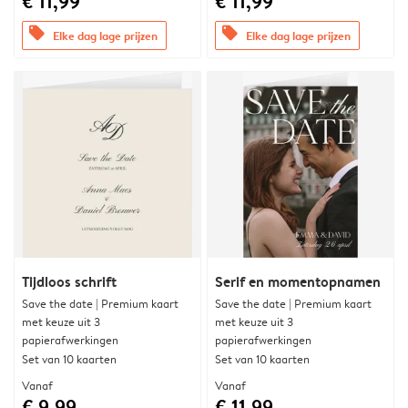
€ 11,99
€ 11,99
offers
offers
Elke dag lage prijzen
Elke dag lage prijzen
Tijdloos schrift
Serif en momentopnamen
Save the date | Premium kaart
Save the date | Premium kaart
met keuze uit 3
met keuze uit 3
papierafwerkingen
papierafwerkingen
Set van 10 kaarten
Set van 10 kaarten
Vanaf
Vanaf
€ 9,99
€ 11,99