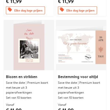
€ 11,99
€ 11,99
offers
offers
Elke dag lage prijzen
Elke dag lage prijzen
Blozen en strikken
Bestemming voor altijd
Save the date | Premium kaart
Save the date | Premium kaart
met keuze uit 3
met keuze uit 3
papierafwerkingen
papierafwerkingen
Set van 10 kaarten
Set van 10 kaarten
Vanaf
Vanaf