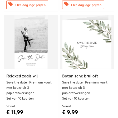
offers
offers
Elke dag lage prijzen
Elke dag lage prijzen
Relaxed zoals wij
Botanische bruiloft
Save the date | Premium kaart
Save the date | Premium kaart
met keuze uit 3
met keuze uit 3
papierafwerkingen
papierafwerkingen
Set van 10 kaarten
Set van 10 kaarten
Vanaf
Vanaf
€ 11,99
€ 9,99