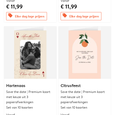
Vanaf
Vanaf
€ 11,99
€ 11,99
offers
offers
Elke dag lage prijzen
Elke dag lage prijzen
Hartenaas
Citrusfeest
Save the date | Premium kaart
Save the date | Premium kaart
met keuze uit 3
met keuze uit 3
papierafwerkingen
papierafwerkingen
Set van 10 kaarten
Set van 10 kaarten
Vanaf
Vanaf