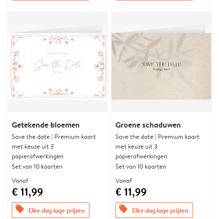
Getekende bloemen
Groene schaduwen
Save the date | Premium kaart
Save the date | Premium kaart
met keuze uit 3
met keuze uit 3
papierafwerkingen
papierafwerkingen
Set van 10 kaarten
Set van 10 kaarten
Vanaf
Vanaf
€ 11,99
€ 11,99
offers
offers
Elke dag lage prijzen
Elke dag lage prijzen