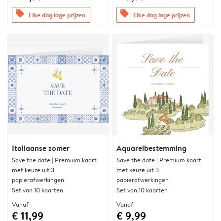
offers
offers
Elke dag lage prijzen
Elke dag lage prijzen
Italiaanse zomer
Aquarelbestemming
Save the date | Premium kaart
Save the date | Premium kaart
met keuze uit 3
met keuze uit 3
papierafwerkingen
papierafwerkingen
Set van 10 kaarten
Set van 10 kaarten
Vanaf
Vanaf
€ 11,99
€ 9,99