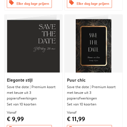
offers
offers
Elke dag lage prijzen
Elke dag lage prijzen
Elegante stijl
Puur chic
Save the date | Premium kaart
Save the date | Premium kaart
met keuze uit 3
met keuze uit 3
papierafwerkingen
papierafwerkingen
Set van 10 kaarten
Set van 10 kaarten
Vanaf
Vanaf
€ 9,99
€ 11,99