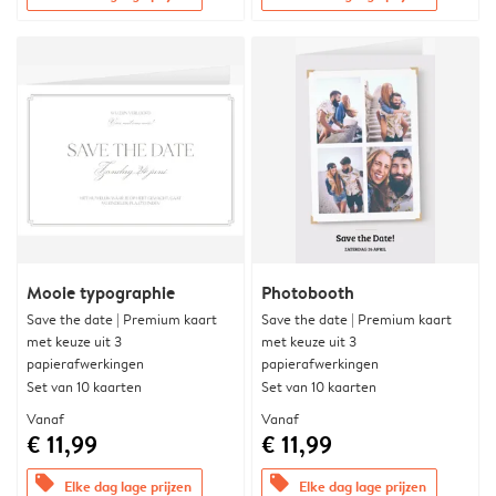
Mooie typographie
Photobooth
Save the date | Premium kaart
Save the date | Premium kaart
met keuze uit 3
met keuze uit 3
papierafwerkingen
papierafwerkingen
Set van 10 kaarten
Set van 10 kaarten
Vanaf
Vanaf
€ 11,99
€ 11,99
offers
offers
Elke dag lage prijzen
Elke dag lage prijzen