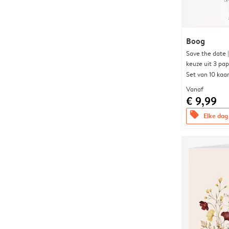
Boog
Save the date 
keuze uit 3 pa
Set van 10 kaa
Vanaf
€ 9,99
offers
Elke dag 