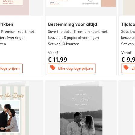
trikken
Bestemming voor altijd
Tijdloo
| Premium kaart met
Save the date | Premium kaart met
Save th
pierafwerkingen
keuze uit 3 papierafwerkingen
keuze u
rten
Set van 10 kaarten
Set van
Vanaf
Vanaf
€ 11,99
€ 9,
offers
offers
lage prijzen
Elke dag lage prijzen
El