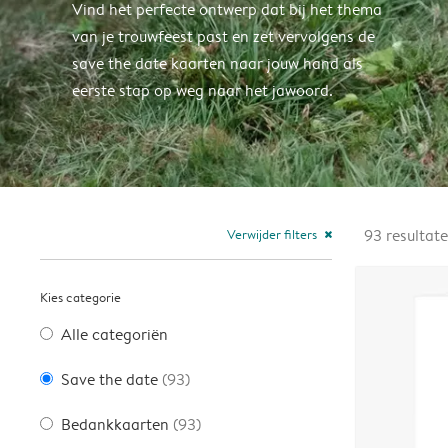
Vind het perfecte ontwerp dat bij het thema
van je trouwfeest past en zet vervolgens de
save the date kaarten naar jouw hand als
eerste stap op weg naar het jawoord.
Verwijder filters
93
resultat
close
Kies categorie
Alle categoriën
Save the date
(93)
Bedankkaarten
(93)