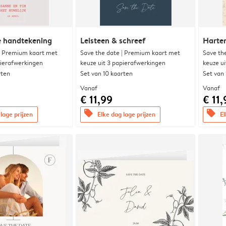
e handtekening
Leisteen & schreef
Harte
| Premium kaart met
Save the date | Premium kaart met
Save th
pierafwerkingen
keuze uit 3 papierafwerkingen
keuze u
rten
Set van 10 kaarten
Set van
Vanaf
Vanaf
€ 11,99
€ 11,
offers
offers
lage prijzen
Elke dag lage prijzen
El