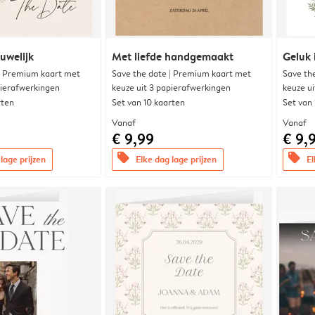
uwelijk
Met liefde handgemaakt
Geluk 
| Premium kaart met
Save the date | Premium kaart met
Save th
pierafwerkingen
keuze uit 3 papierafwerkingen
keuze u
rten
Set van 10 kaarten
Set van
Vanaf
Vanaf
€ 9,99
€ 9,
offers
offers
lage prijzen
Elke dag lage prijzen
El