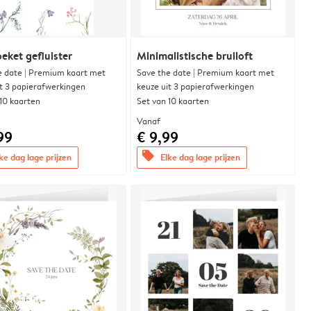
eket gefluister
Minimalistische bruiloft
e date | Premium kaart met
Save the date | Premium kaart met
it 3 papierafwerkingen
keuze uit 3 papierafwerkingen
 10 kaarten
Set van 10 kaarten
Vanaf
99
€ 9,99
offers
ke dag lage prijzen
Elke dag lage prijzen