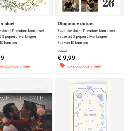
in bloei
Diagonale datum
e date | Premium kaart met
Save the date | Premium kaart met
it 3 papierafwerkingen
keuze uit 3 papierafwerkingen
 10 kaarten
Set van 10 kaarten
Vanaf
99
€ 9,99
offers
ke dag lage prijzen
Elke dag lage prijzen