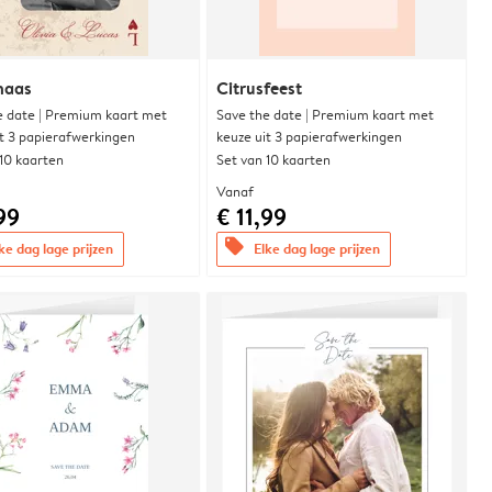
naas
Citrusfeest
e date | Premium kaart met
Save the date | Premium kaart met
it 3 papierafwerkingen
keuze uit 3 papierafwerkingen
 10 kaarten
Set van 10 kaarten
Vanaf
99
€ 11,99
offers
ke dag lage prijzen
Elke dag lage prijzen