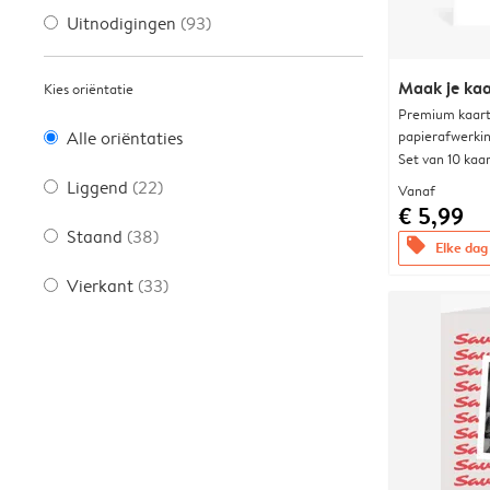
Uitnodigingen
(93)
Maak je kaa
Kies oriëntatie
Premium kaart 
papierafwerki
Alle oriëntaties
Set van 10 kaa
Liggend
(22)
Vanaf
€ 5,99
Staand
(38)
offers
Elke dag 
Vierkant
(33)