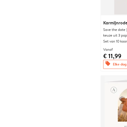
Karmijnrod
Save the date 
keuze uit 3 pa
Set van 10 kaa
Vanaf
€ 11,99
offers
Elke dag 