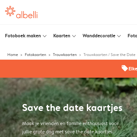
Fotoboek maken
Kaarten
Wanddecoratie
Foto
slim_arrow_down
slim_arrow_down
slim_arrow_down
Home
Fotokaarten
Trouwkaarten
Trouwkaarten / Save the Date
offers
Elk
Save the date kaartjes
Maak je vrienden en familie enthousiast voor
jullie grote dag met save the date kaartjes.