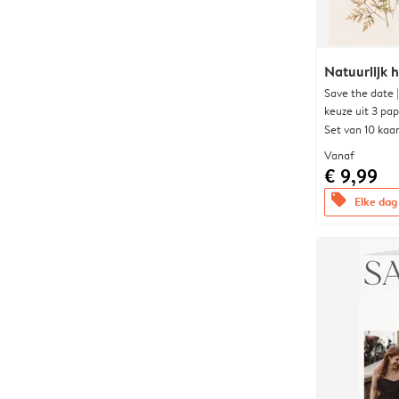
Natuurlijk h
Save the date 
keuze uit 3 pa
Set van 10 kaa
Vanaf
€ 9,99
offers
Elke dag 