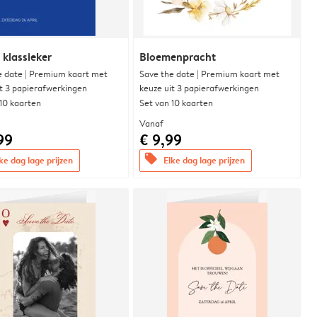
 klassieker
Bloemenpracht
e date | Premium kaart met
Save the date | Premium kaart met
it 3 papierafwerkingen
keuze uit 3 papierafwerkingen
 10 kaarten
Set van 10 kaarten
Vanaf
99
€ 9,99
offers
ke dag lage prijzen
Elke dag lage prijzen