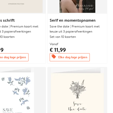
s schrift
Serif en momentopnamen
e date | Premium kaart met
Save the date | Premium kaart met
it 3 papierafwerkingen
keuze uit 3 papierafwerkingen
 10 kaarten
Set van 10 kaarten
Vanaf
99
€ 11,99
offers
ke dag lage prijzen
Elke dag lage prijzen