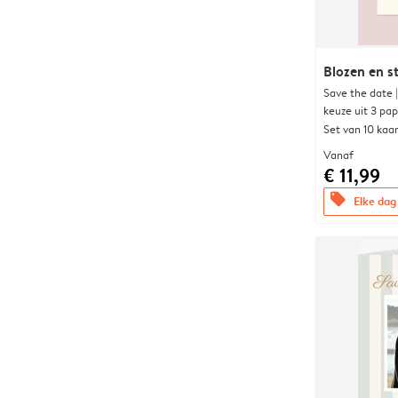
Blozen en s
Save the date 
keuze uit 3 pa
Set van 10 kaa
Vanaf
€ 11,99
offers
Elke dag 