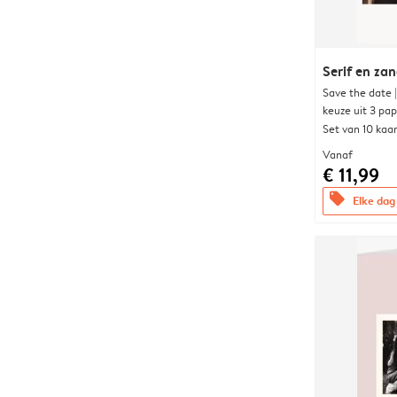
Serif en za
Save the date 
keuze uit 3 pa
Set van 10 kaa
Vanaf
€ 11,99
offers
Elke dag 