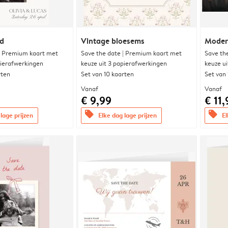
nd
Vintage bloesems
Modern
| Premium kaart met
Save the date | Premium kaart met
Save th
pierafwerkingen
keuze uit 3 papierafwerkingen
keuze u
rten
Set van 10 kaarten
Set van
Vanaf
Vanaf
€ 9,99
€ 11,
offers
offers
lage prijzen
Elke dag lage prijzen
El