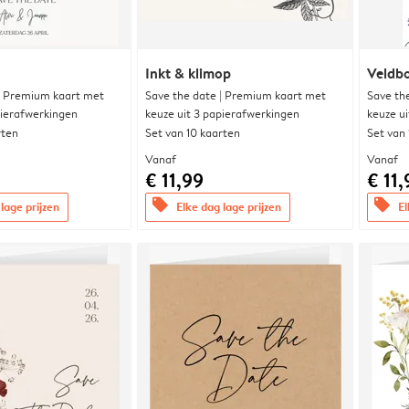
Inkt & klimop
Veldbo
| Premium kaart met
Save the date | Premium kaart met
Save th
pierafwerkingen
keuze uit 3 papierafwerkingen
keuze u
rten
Set van 10 kaarten
Set van
Vanaf
Vanaf
€ 11,99
€ 11,
offers
offers
lage prijzen
Elke dag lage prijzen
El