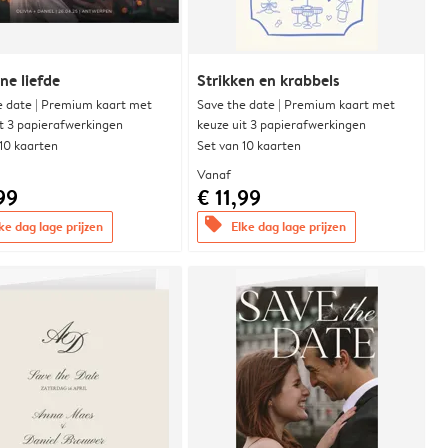
e liefde
Strikken en krabbels
e date | Premium kaart met
Save the date | Premium kaart met
it 3 papierafwerkingen
keuze uit 3 papierafwerkingen
 10 kaarten
Set van 10 kaarten
Vanaf
99
€ 11,99
offers
ke dag lage prijzen
Elke dag lage prijzen