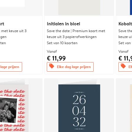
rt
Initialen in bloei
Kobalt
met keuze uit 3
Save the date | Premium kaart met
Save th
ngen
keuze uit 3 papierafwerkingen
keuze u
rten
Set van 10 kaarten
Set van
Vanaf
Vanaf
€ 11,99
€ 11,
offers
offers
lage prijzen
Elke dag lage prijzen
El