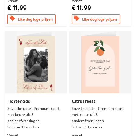
Vanaf
Vanaf
€ 11,99
€ 11,99
offers
offers
Elke dag lage prijzen
Elke dag lage prijzen
Hartenaas
Citrusfeest
Save the date | Premium kaart
Save the date | Premium kaart
met keuze uit 3
met keuze uit 3
papierafwerkingen
papierafwerkingen
Set van 10 kaarten
Set van 10 kaarten
Vanaf
Vanaf