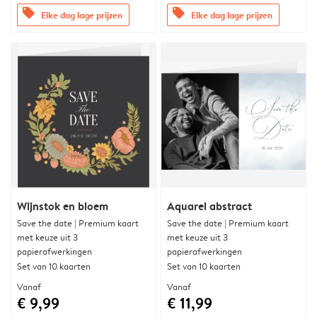
offers
offers
Elke dag lage prijzen
Elke dag lage prijzen
Wijnstok en bloem
Aquarel abstract
Save the date | Premium kaart
Save the date | Premium kaart
met keuze uit 3
met keuze uit 3
papierafwerkingen
papierafwerkingen
Set van 10 kaarten
Set van 10 kaarten
Vanaf
Vanaf
€ 9,99
€ 11,99