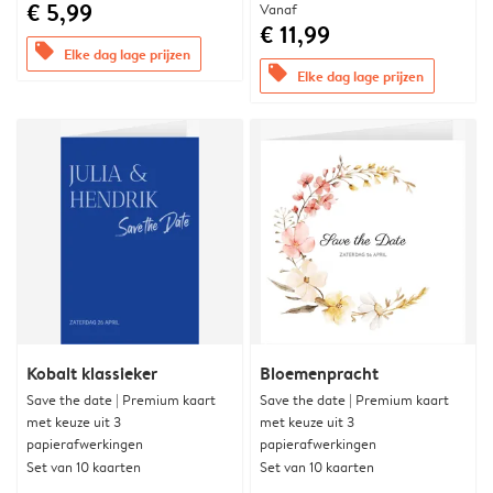
€ 5,99
Vanaf
€ 11,99
offers
Elke dag lage prijzen
offers
Elke dag lage prijzen
Kobalt klassieker
Bloemenpracht
Save the date | Premium kaart
Save the date | Premium kaart
met keuze uit 3
met keuze uit 3
papierafwerkingen
papierafwerkingen
Set van 10 kaarten
Set van 10 kaarten