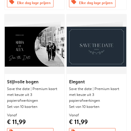
offers
offers
Elke dag lage prijzen
Elke dag lage prijzen
Stijlvolle bogen
Elegant
Save the date | Premium kaart
Save the date | Premium kaart
met keuze uit 3
met keuze uit 3
papierafwerkingen
papierafwerkingen
Set van 10 kaarten
Set van 10 kaarten
Vanaf
Vanaf
€ 11,99
€ 11,99