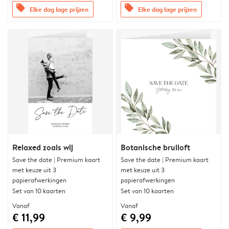
offers
offers
Elke dag lage prijzen
Elke dag lage prijzen
Relaxed zoals wij
Botanische bruiloft
Save the date | Premium kaart
Save the date | Premium kaart
met keuze uit 3
met keuze uit 3
papierafwerkingen
papierafwerkingen
Set van 10 kaarten
Set van 10 kaarten
Vanaf
Vanaf
€ 11,99
€ 9,99