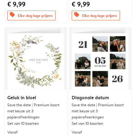
€ 9,99
€ 9,99
offers
offers
Elke dag lage prijzen
Elke dag lage prijzen
Geluk in bloei
Diagonale datum
Save the date | Premium kaart
Save the date | Premium kaart
met keuze uit 3
met keuze uit 3
papierafwerkingen
papierafwerkingen
Set van 10 kaarten
Set van 10 kaarten
Vanaf
Vanaf