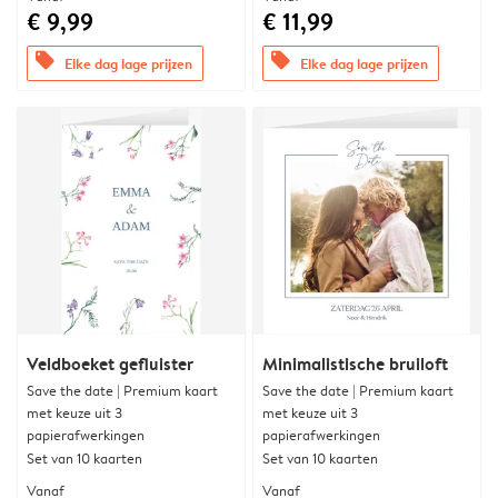
€ 9,99
€ 11,99
offers
offers
Elke dag lage prijzen
Elke dag lage prijzen
Veldboeket gefluister
Minimalistische bruiloft
Save the date | Premium kaart
Save the date | Premium kaart
met keuze uit 3
met keuze uit 3
papierafwerkingen
papierafwerkingen
Set van 10 kaarten
Set van 10 kaarten
Vanaf
Vanaf