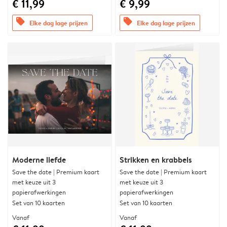
€ 11,99
€ 9,99
offers
offers
Elke dag lage prijzen
Elke dag lage prijzen
Moderne liefde
Strikken en krabbels
Save the date | Premium kaart
Save the date | Premium kaart
met keuze uit 3
met keuze uit 3
papierafwerkingen
papierafwerkingen
Set van 10 kaarten
Set van 10 kaarten
Vanaf
Vanaf