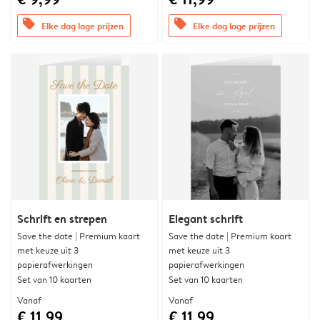
offers
offers
Elke dag lage prijzen
Elke dag lage prijzen
Schrift en strepen
Elegant schrift
Save the date | Premium kaart
Save the date | Premium kaart
met keuze uit 3
met keuze uit 3
papierafwerkingen
papierafwerkingen
Set van 10 kaarten
Set van 10 kaarten
Vanaf
Vanaf
€ 11,99
€ 11,99