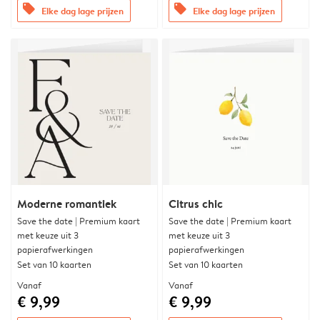
offers
offers
Elke dag lage prijzen
Elke dag lage prijzen
Moderne romantiek
Citrus chic
Save the date | Premium kaart
Save the date | Premium kaart
met keuze uit 3
met keuze uit 3
papierafwerkingen
papierafwerkingen
Set van 10 kaarten
Set van 10 kaarten
Vanaf
Vanaf
€ 9,99
€ 9,99