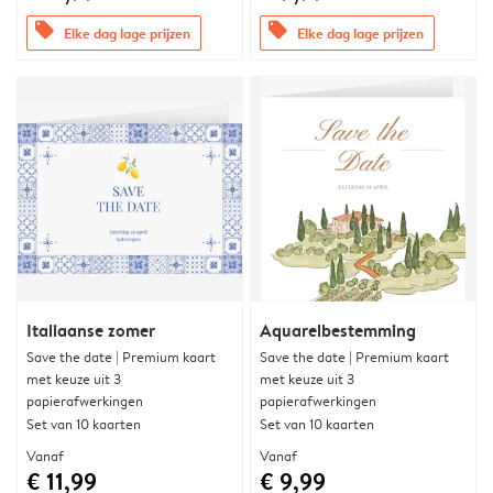
offers
offers
Elke dag lage prijzen
Elke dag lage prijzen
Italiaanse zomer
Aquarelbestemming
Save the date | Premium kaart
Save the date | Premium kaart
met keuze uit 3
met keuze uit 3
papierafwerkingen
papierafwerkingen
Set van 10 kaarten
Set van 10 kaarten
Vanaf
Vanaf
€ 11,99
€ 9,99