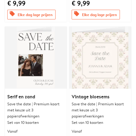
€ 9,99
€ 9,99
offers
offers
Elke dag lage prijzen
Elke dag lage prijzen
Serif en zand
Vintage bloesems
Save the date | Premium kaart
Save the date | Premium kaart
met keuze uit 3
met keuze uit 3
papierafwerkingen
papierafwerkingen
Set van 10 kaarten
Set van 10 kaarten
Vanaf
Vanaf