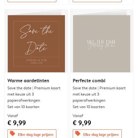
Warme aardetinten
Perfecte combi
Save the date | Premium kaart
Save the date | Premium kaart
met keuze uit 3
met keuze uit 3
papierafwerkingen
papierafwerkingen
Set van 10 kaarten
Set van 10 kaarten
Vanaf
Vanaf
€ 9,99
€ 9,99
offers
offers
Elke dag lage prijzen
Elke dag lage prijzen