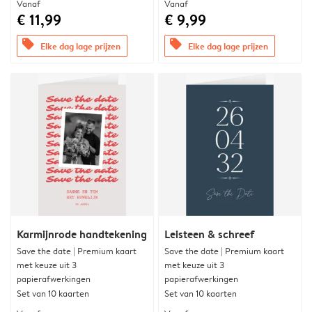
Vanaf
Vanaf
€ 11,99
€ 9,99
offers
offers
Elke dag lage prijzen
Elke dag lage prijzen
Karmijnrode handtekening
Leisteen & schreef
Save the date | Premium kaart
Save the date | Premium kaart
met keuze uit 3
met keuze uit 3
papierafwerkingen
papierafwerkingen
Set van 10 kaarten
Set van 10 kaarten