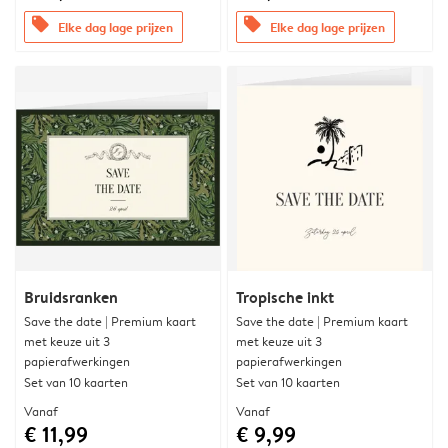
offers
offers
Elke dag lage prijzen
Elke dag lage prijzen
Bruidsranken
Tropische inkt
Save the date | Premium kaart
Save the date | Premium kaart
met keuze uit 3
met keuze uit 3
papierafwerkingen
papierafwerkingen
Set van 10 kaarten
Set van 10 kaarten
Vanaf
Vanaf
€ 11,99
€ 9,99