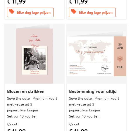
€ 11,99
€ 11,99
offers
offers
Elke dag lage prijzen
Elke dag lage prijzen
Blozen en strikken
Bestemming voor altijd
Save the date | Premium kaart
Save the date | Premium kaart
met keuze uit 3
met keuze uit 3
papierafwerkingen
papierafwerkingen
Set van 10 kaarten
Set van 10 kaarten
Vanaf
Vanaf