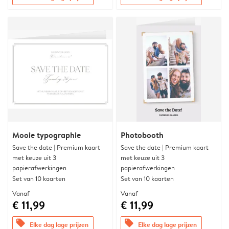
Mooie typographie
Photobooth
Save the date | Premium kaart
Save the date | Premium kaart
met keuze uit 3
met keuze uit 3
papierafwerkingen
papierafwerkingen
Set van 10 kaarten
Set van 10 kaarten
Vanaf
Vanaf
€ 11,99
€ 11,99
offers
offers
Elke dag lage prijzen
Elke dag lage prijzen