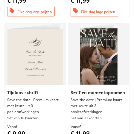
€ 11,99
€ 11,99
offers
offers
Elke dag lage prijzen
Elke dag lage prijzen
Tijdloos schrift
Serif en momentopnamen
Save the date | Premium kaart
Save the date | Premium kaart
met keuze uit 3
met keuze uit 3
papierafwerkingen
papierafwerkingen
Set van 10 kaarten
Set van 10 kaarten
Vanaf
Vanaf
€ 9,99
€ 11,99