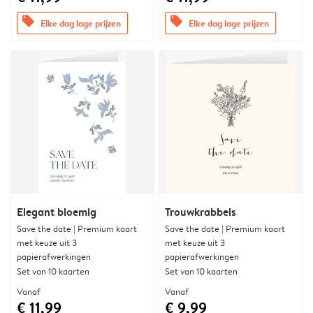
offers
offers
Elke dag lage prijzen
Elke dag lage prijzen
Elegant bloemig
Trouwkrabbels
Save the date | Premium kaart
Save the date | Premium kaart
met keuze uit 3
met keuze uit 3
papierafwerkingen
papierafwerkingen
Set van 10 kaarten
Set van 10 kaarten
Vanaf
Vanaf
€ 11,99
€ 9,99