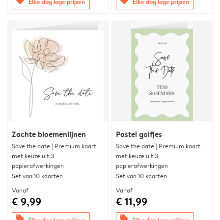
offers
offers
Elke dag lage prijzen
Elke dag lage prijzen
Zachte bloemenlijnen
Pastel golfjes
Save the date | Premium kaart
Save the date | Premium kaart
met keuze uit 3
met keuze uit 3
papierafwerkingen
papierafwerkingen
Set van 10 kaarten
Set van 10 kaarten
Vanaf
Vanaf
€ 9,99
€ 11,99
offers
offers
Elke dag lage prijzen
Elke dag lage prijzen