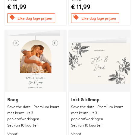
€ 11,99
€ 11,99
offers
offers
Elke dag lage prijzen
Elke dag lage prijzen
Boog
Inkt & klimop
Save the date | Premium kaart
Save the date | Premium kaart
met keuze uit 3
met keuze uit 3
papierafwerkingen
papierafwerkingen
Set van 10 kaarten
Set van 10 kaarten
Vanaf
Vanaf