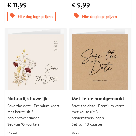
€ 11,99
€ 9,99
offers
offers
Elke dag lage prijzen
Elke dag lage prijzen
Natuurlijk huwelijk
Met liefde handgemaakt
Save the date | Premium kaart
Save the date | Premium kaart
met keuze uit 3
met keuze uit 3
papierafwerkingen
papierafwerkingen
Set van 10 kaarten
Set van 10 kaarten
Vanaf
Vanaf