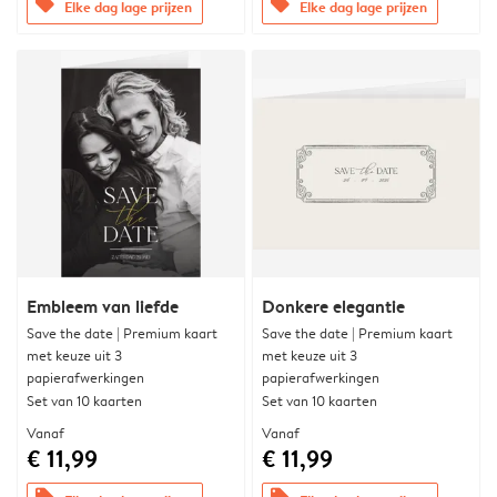
offers
offers
Elke dag lage prijzen
Elke dag lage prijzen
Embleem van liefde
Donkere elegantie
Save the date | Premium kaart
Save the date | Premium kaart
met keuze uit 3
met keuze uit 3
papierafwerkingen
papierafwerkingen
Set van 10 kaarten
Set van 10 kaarten
Vanaf
Vanaf
€ 11,99
€ 11,99