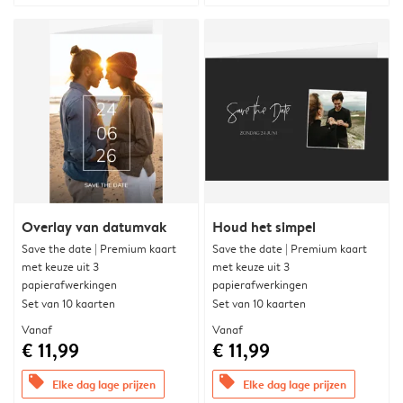
Overlay van datumvak
Houd het simpel
Save the date | Premium kaart
Save the date | Premium kaart
met keuze uit 3
met keuze uit 3
papierafwerkingen
papierafwerkingen
Set van 10 kaarten
Set van 10 kaarten
Vanaf
Vanaf
€ 11,99
€ 11,99
offers
offers
Elke dag lage prijzen
Elke dag lage prijzen