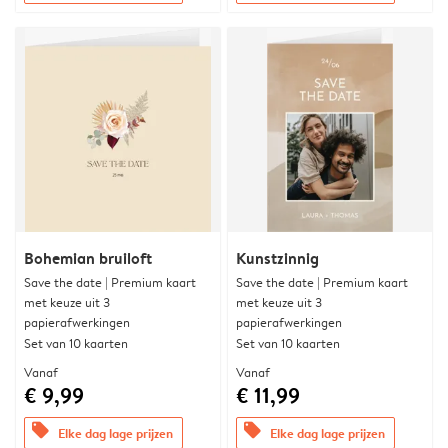
Bohemian bruiloft
Kunstzinnig
Save the date | Premium kaart
Save the date | Premium kaart
met keuze uit 3
met keuze uit 3
papierafwerkingen
papierafwerkingen
Set van 10 kaarten
Set van 10 kaarten
Vanaf
Vanaf
€ 9,99
€ 11,99
offers
offers
Elke dag lage prijzen
Elke dag lage prijzen