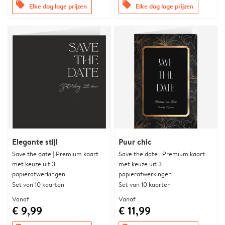
offers
offers
Elke dag lage prijzen
Elke dag lage prijzen
Elegante stijl
Puur chic
Save the date | Premium kaart
Save the date | Premium kaart
met keuze uit 3
met keuze uit 3
papierafwerkingen
papierafwerkingen
Set van 10 kaarten
Set van 10 kaarten
Vanaf
Vanaf
€ 9,99
€ 11,99