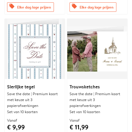
offers
offers
Elke dag lage prijzen
Elke dag lage prijzen
Sierlijke tegel
Trouwsketches
Save the date | Premium kaart
Save the date | Premium kaart
met keuze uit 3
met keuze uit 3
papierafwerkingen
papierafwerkingen
Set van 10 kaarten
Set van 10 kaarten
Vanaf
Vanaf
€ 9,99
€ 11,99