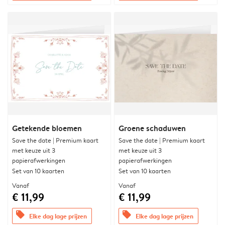
Getekende bloemen
Groene schaduwen
Save the date | Premium kaart
Save the date | Premium kaart
met keuze uit 3
met keuze uit 3
papierafwerkingen
papierafwerkingen
Set van 10 kaarten
Set van 10 kaarten
Vanaf
Vanaf
€ 11,99
€ 11,99
offers
offers
Elke dag lage prijzen
Elke dag lage prijzen