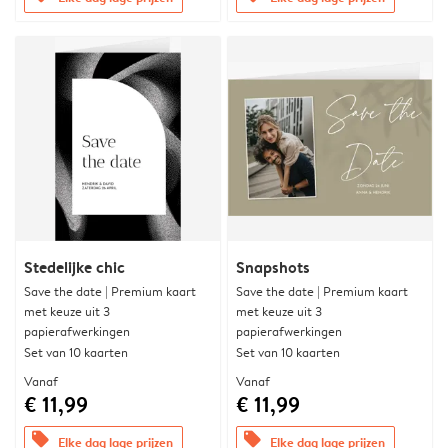
Stedelijke chic
Snapshots
Save the date | Premium kaart
Save the date | Premium kaart
met keuze uit 3
met keuze uit 3
papierafwerkingen
papierafwerkingen
Set van 10 kaarten
Set van 10 kaarten
Vanaf
Vanaf
€ 11,99
€ 11,99
offers
offers
Elke dag lage prijzen
Elke dag lage prijzen