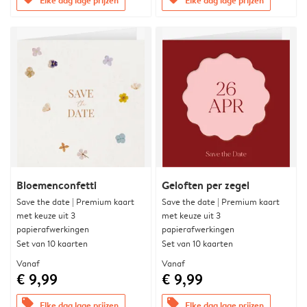
Bloemenconfetti
Geloften per zegel
Save the date | Premium kaart
Save the date | Premium kaart
met keuze uit 3
met keuze uit 3
papierafwerkingen
papierafwerkingen
Set van 10 kaarten
Set van 10 kaarten
Vanaf
Vanaf
€ 9,99
€ 9,99
offers
offers
Elke dag lage prijzen
Elke dag lage prijzen