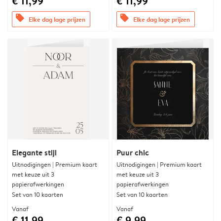
€ 11,99
€ 11,99
offers
offers
Elke dag lage prijzen
Elke dag lage prijzen
Elegante stijl
Puur chic
Uitnodigingen | Premium kaart
Uitnodigingen | Premium kaart
met keuze uit 3
met keuze uit 3
papierafwerkingen
papierafwerkingen
Set van 10 kaarten
Set van 10 kaarten
Vanaf
Vanaf
€ 11,99
€ 9,99