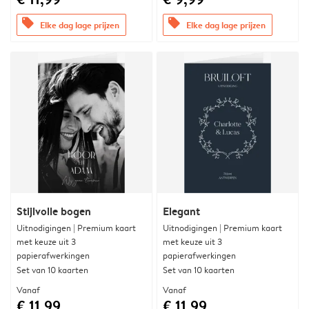
offers
offers
Elke dag lage prijzen
Elke dag lage prijzen
Stijlvolle bogen
Elegant
Uitnodigingen | Premium kaart
Uitnodigingen | Premium kaart
met keuze uit 3
met keuze uit 3
papierafwerkingen
papierafwerkingen
Set van 10 kaarten
Set van 10 kaarten
Vanaf
Vanaf
€ 11,99
€ 11,99