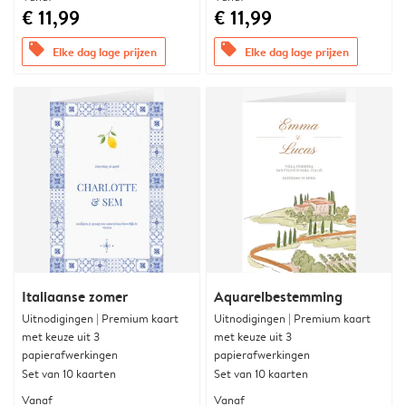
€ 11,99
€ 11,99
offers
offers
Elke dag lage prijzen
Elke dag lage prijzen
Italiaanse zomer
Aquarelbestemming
Uitnodigingen | Premium kaart
Uitnodigingen | Premium kaart
met keuze uit 3
met keuze uit 3
papierafwerkingen
papierafwerkingen
Set van 10 kaarten
Set van 10 kaarten
Vanaf
Vanaf