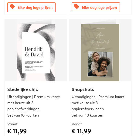
offers
offers
Elke dag lage prijzen
Elke dag lage prijzen
Stedelijke chic
Snapshots
Uitnodigingen | Premium kaart
Uitnodigingen | Premium kaart
met keuze uit 3
met keuze uit 3
papierafwerkingen
papierafwerkingen
Set van 10 kaarten
Set van 10 kaarten
Vanaf
Vanaf
€ 11,99
€ 11,99