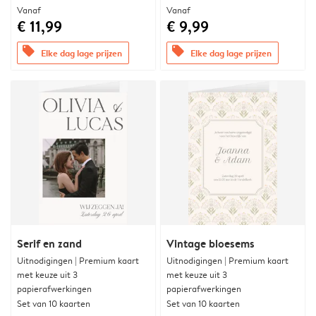
Vanaf
Vanaf
€ 11,99
€ 9,99
offers
offers
Elke dag lage prijzen
Elke dag lage prijzen
Serif en zand
Vintage bloesems
Uitnodigingen | Premium kaart
Uitnodigingen | Premium kaart
met keuze uit 3
met keuze uit 3
papierafwerkingen
papierafwerkingen
Set van 10 kaarten
Set van 10 kaarten