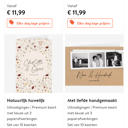
Vanaf
Vanaf
€ 11,99
€ 11,99
offers
offers
Elke dag lage prijzen
Elke dag lage prijzen
Natuurlijk huwelijk
Met liefde handgemaakt
Uitnodigingen | Premium kaart
Uitnodigingen | Premium kaart
met keuze uit 3
met keuze uit 3
papierafwerkingen
papierafwerkingen
Set van 10 kaarten
Set van 10 kaarten