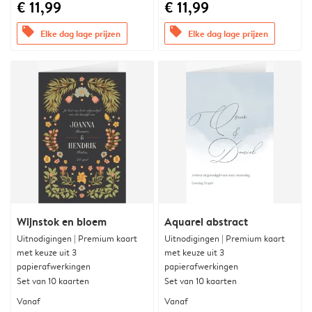
€ 11,99
€ 11,99
offers
offers
Elke dag lage prijzen
Elke dag lage prijzen
Wijnstok en bloem
Aquarel abstract
Uitnodigingen | Premium kaart
Uitnodigingen | Premium kaart
met keuze uit 3
met keuze uit 3
papierafwerkingen
papierafwerkingen
Set van 10 kaarten
Set van 10 kaarten
Vanaf
Vanaf