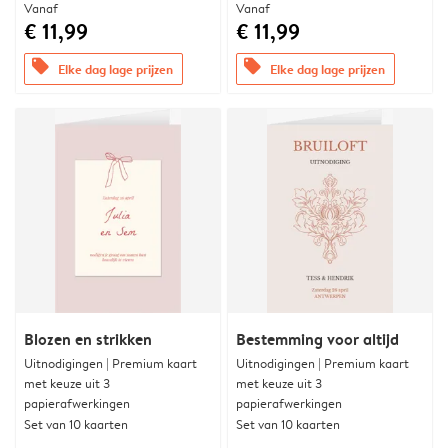
Vanaf
Vanaf
€ 11,99
€ 11,99
offers
offers
Elke dag lage prijzen
Elke dag lage prijzen
Blozen en strikken
Bestemming voor altijd
Uitnodigingen | Premium kaart
Uitnodigingen | Premium kaart
met keuze uit 3
met keuze uit 3
papierafwerkingen
papierafwerkingen
Set van 10 kaarten
Set van 10 kaarten