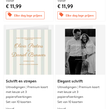
Vanaf
Vanaf
€ 11,99
€ 11,99
offers
offers
Elke dag lage prijzen
Elke dag lage prijzen
Schrift en strepen
Elegant schrift
Uitnodigingen | Premium kaart
Uitnodigingen | Premium kaart
met keuze uit 3
met keuze uit 3
papierafwerkingen
papierafwerkingen
Set van 10 kaarten
Set van 10 kaarten
Vanaf
Vanaf