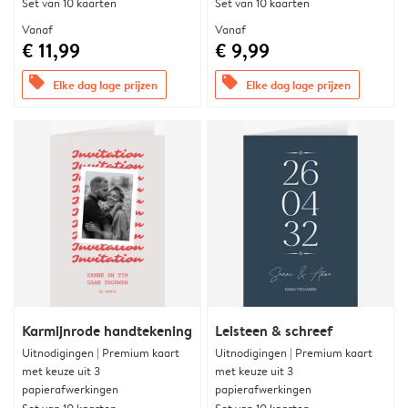
Set van 10 kaarten
Set van 10 kaarten
Vanaf
Vanaf
€ 11,99
€ 9,99
offers
offers
Elke dag lage prijzen
Elke dag lage prijzen
Karmijnrode handtekening
Leisteen & schreef
Uitnodigingen | Premium kaart
Uitnodigingen | Premium kaart
met keuze uit 3
met keuze uit 3
papierafwerkingen
papierafwerkingen