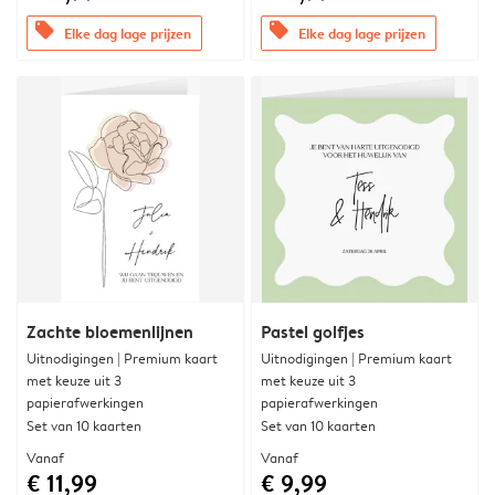
offers
offers
Elke dag lage prijzen
Elke dag lage prijzen
Zachte bloemenlijnen
Pastel golfjes
Uitnodigingen | Premium kaart
Uitnodigingen | Premium kaart
met keuze uit 3
met keuze uit 3
papierafwerkingen
papierafwerkingen
Set van 10 kaarten
Set van 10 kaarten
Vanaf
Vanaf
€ 11,99
€ 9,99