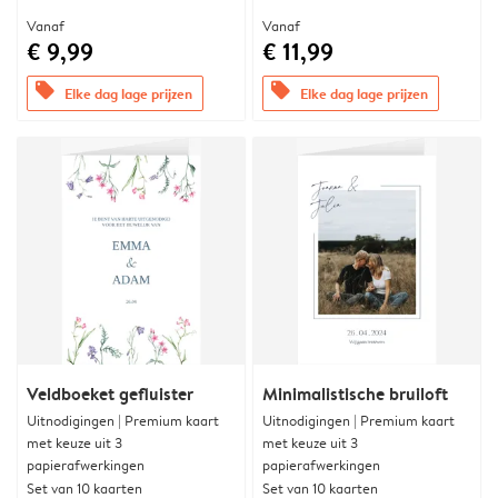
Vanaf
Vanaf
€ 9,99
€ 11,99
offers
offers
Elke dag lage prijzen
Elke dag lage prijzen
Veldboeket gefluister
Minimalistische bruiloft
Uitnodigingen | Premium kaart
Uitnodigingen | Premium kaart
met keuze uit 3
met keuze uit 3
papierafwerkingen
papierafwerkingen
Set van 10 kaarten
Set van 10 kaarten