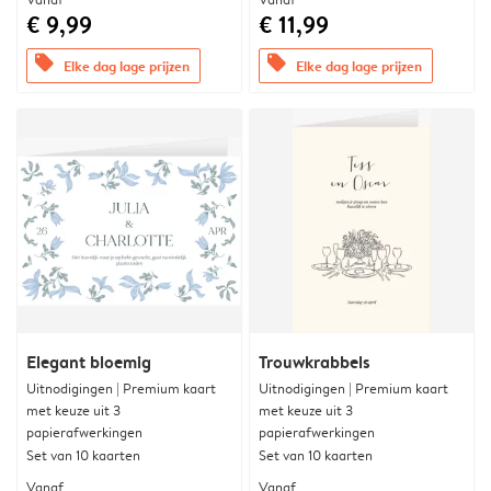
€ 9,99
€ 11,99
offers
offers
Elke dag lage prijzen
Elke dag lage prijzen
Elegant bloemig
Trouwkrabbels
Uitnodigingen | Premium kaart
Uitnodigingen | Premium kaart
met keuze uit 3
met keuze uit 3
papierafwerkingen
papierafwerkingen
Set van 10 kaarten
Set van 10 kaarten
Vanaf
Vanaf