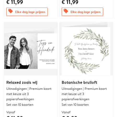
€ 11,99
€ 11,99
offers
offers
Elke dag lage prijzen
Elke dag lage prijzen
Relaxed zoals wij
Botanische bruiloft
Uitnodigingen | Premium kaart
Uitnodigingen | Premium kaart
met keuze uit 3
met keuze uit 3
papierafwerkingen
papierafwerkingen
Set van 10 kaarten
Set van 10 kaarten
Vanaf
Vanaf