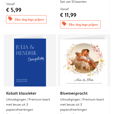
Set van 10 kaarten
Vanaf
€ 5,99
Vanaf
€ 11,99
offers
Elke dag lage prijzen
offers
Elke dag lage prijzen
Kobalt klassieker
Bloemenpracht
Uitnodigingen | Premium kaart
Uitnodigingen | Premium kaart
met keuze uit 3
met keuze uit 3
papierafwerkingen
papierafwerkingen