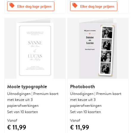
offers
offers
Elke dag lage prijzen
Elke dag lage prijzen
Mooie typographie
Photobooth
Uitnodigingen | Premium kaart
Uitnodigingen | Premium kaart
met keuze uit 3
met keuze uit 3
papierafwerkingen
papierafwerkingen
Set van 10 kaarten
Set van 10 kaarten
Vanaf
Vanaf
€ 11,99
€ 11,99