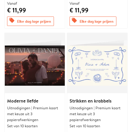
Vanaf
Vanaf
€ 11,99
€ 11,99
offers
offers
Elke dag lage prijzen
Elke dag lage prijzen
Moderne liefde
Strikken en krabbels
Uitnodigingen | Premium kaart
Uitnodigingen | Premium kaart
met keuze uit 3
met keuze uit 3
papierafwerkingen
papierafwerkingen
Set van 10 kaarten
Set van 10 kaarten