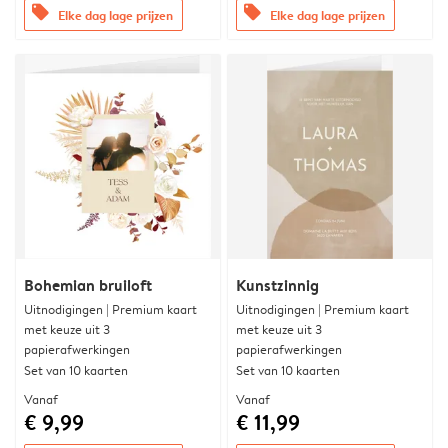
offers
offers
Elke dag lage prijzen
Elke dag lage prijzen
Bohemian bruiloft
Kunstzinnig
Uitnodigingen | Premium kaart
Uitnodigingen | Premium kaart
met keuze uit 3
met keuze uit 3
papierafwerkingen
papierafwerkingen
Set van 10 kaarten
Set van 10 kaarten
Vanaf
Vanaf
€ 9,99
€ 11,99