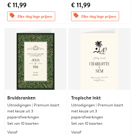
€ 11,99
€ 11,99
offers
offers
Elke dag lage prijzen
Elke dag lage prijzen
Bruidsranken
Tropische inkt
Uitnodigingen | Premium kaart
Uitnodigingen | Premium kaart
met keuze uit 3
met keuze uit 3
papierafwerkingen
papierafwerkingen
Set van 10 kaarten
Set van 10 kaarten
Vanaf
Vanaf