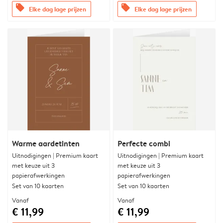
offers
offers
Elke dag lage prijzen
Elke dag lage prijzen
Warme aardetinten
Perfecte combi
Uitnodigingen | Premium kaart
Uitnodigingen | Premium kaart
met keuze uit 3
met keuze uit 3
papierafwerkingen
papierafwerkingen
Set van 10 kaarten
Set van 10 kaarten
Vanaf
Vanaf
€ 11,99
€ 11,99