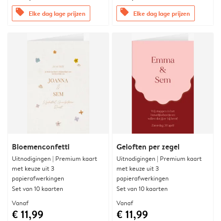
offers
offers
Elke dag lage prijzen
Elke dag lage prijzen
Bloemenconfetti
Geloften per zegel
Uitnodigingen | Premium kaart
Uitnodigingen | Premium kaart
met keuze uit 3
met keuze uit 3
papierafwerkingen
papierafwerkingen
Set van 10 kaarten
Set van 10 kaarten
Vanaf
Vanaf
€ 11,99
€ 11,99