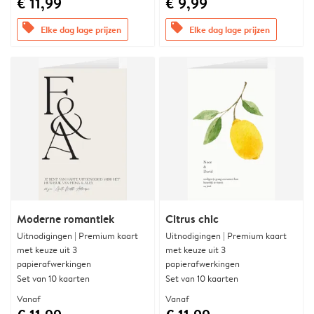
€ 11,99
€ 9,99
offers
offers
Elke dag lage prijzen
Elke dag lage prijzen
Moderne romantiek
Citrus chic
Uitnodigingen | Premium kaart
Uitnodigingen | Premium kaart
met keuze uit 3
met keuze uit 3
papierafwerkingen
papierafwerkingen
Set van 10 kaarten
Set van 10 kaarten
Vanaf
Vanaf