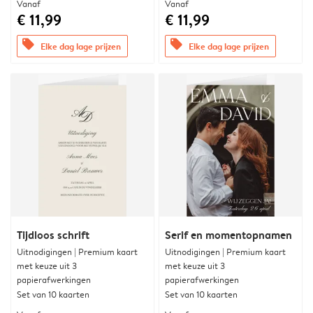
Vanaf
Vanaf
€ 11,99
€ 11,99
offers
offers
Elke dag lage prijzen
Elke dag lage prijzen
Tijdloos schrift
Serif en momentopnamen
Uitnodigingen | Premium kaart
Uitnodigingen | Premium kaart
met keuze uit 3
met keuze uit 3
papierafwerkingen
papierafwerkingen
Set van 10 kaarten
Set van 10 kaarten