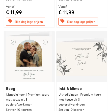
Vanaf
Vanaf
€ 11,99
€ 11,99
offers
offers
Elke dag lage prijzen
Elke dag lage prijzen
Boog
Inkt & klimop
Uitnodigingen | Premium kaart
Uitnodigingen | Premium kaart
met keuze uit 3
met keuze uit 3
papierafwerkingen
papierafwerkingen
Set van 10 kaarten
Set van 10 kaarten