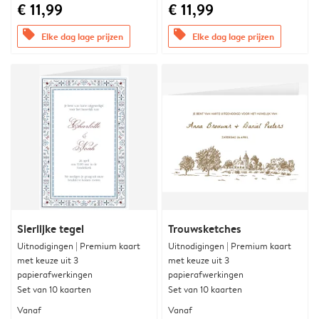
€ 11,99
€ 11,99
offers
offers
Elke dag lage prijzen
Elke dag lage prijzen
Sierlijke tegel
Trouwsketches
Uitnodigingen | Premium kaart
Uitnodigingen | Premium kaart
met keuze uit 3
met keuze uit 3
papierafwerkingen
papierafwerkingen
Set van 10 kaarten
Set van 10 kaarten
Vanaf
Vanaf