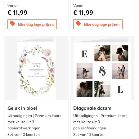
Vanaf
Vanaf
€ 11,99
€ 11,99
offers
offers
Elke dag lage prijzen
Elke dag lage prijzen
Geluk in bloei
Diagonale datum
Uitnodigingen | Premium kaart
Uitnodigingen | Premium kaart
met keuze uit 3
met keuze uit 3
papierafwerkingen
papierafwerkingen
Set van 10 kaarten
Set van 10 kaarten