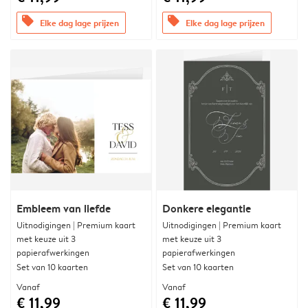
offers
offers
Elke dag lage prijzen
Elke dag lage prijzen
Embleem van liefde
Donkere elegantie
Uitnodigingen | Premium kaart
Uitnodigingen | Premium kaart
met keuze uit 3
met keuze uit 3
papierafwerkingen
papierafwerkingen
Set van 10 kaarten
Set van 10 kaarten
Vanaf
Vanaf
€ 11,99
€ 11,99