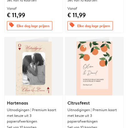
Set van 10 kaarten
Set van 10 kaarten
Vanaf
Vanaf
€ 11,99
€ 11,99
offers
offers
Elke dag lage prijzen
Elke dag lage prijzen
Hartenaas
Citrusfeest
Uitnodigingen | Premium kaart
Uitnodigingen | Premium kaart
met keuze uit 3
met keuze uit 3
papierafwerkingen
papierafwerkingen
Set van 10 kaarten
Set van 10 kaarten