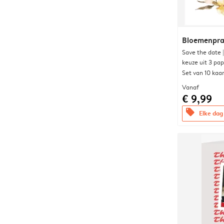
Bloemenpra
Save the date 
keuze uit 3 pa
Set van 10 kaa
Vanaf
€ 9,99
offers
Elke dag 