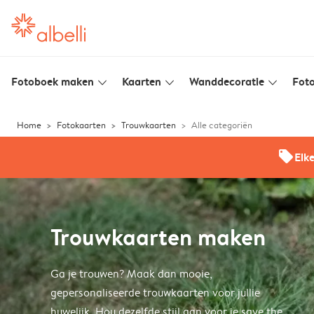
Fotoboek maken
Kaarten
Wanddecoratie
Foto
slim_arrow_down
slim_arrow_down
slim_arrow_down
Home
Fotokaarten
Trouwkaarten
Alle categoriën
offers
Elk
Trouwkaarten maken
Ga je trouwen? Maak dan mooie,
gepersonaliseerde trouwkaarten voor jullie
huwelijk. Hou dezelfde stijl aan voor je save the