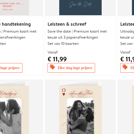
e handtekening
Leisteen & schreef
Leiste
 | Premium kaart met
Save the date | Premium kaart met
Uitnodi
pierafwerkingen
keuze uit 3 papierafwerkingen
keuze u
rten
Set van 10 kaarten
Set van
Vanaf
Vanaf
€ 11,99
€ 11,
offers
offers
lage prijzen
Elke dag lage prijzen
El