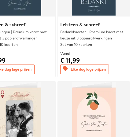
en & schreef
Leisteen & schreef
gingen | Premium kaart met
Bedankkaarten | Premium kaart met
it 3 papierafwerkingen
keuze uit 3 papierafwerkingen
 10 kaarten
Set van 10 kaarten
Vanaf
99
€ 11,99
offers
ke dag lage prijzen
Elke dag lage prijzen