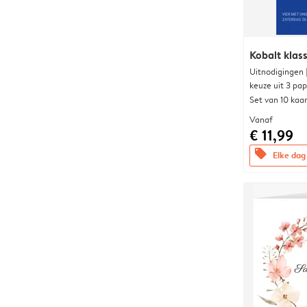
Kobalt klass
Uitnodigingen
keuze uit 3 pa
Set van 10 kaa
Vanaf
€ 11,99
offers
Elke dag 