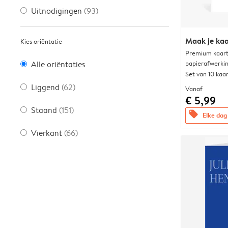
Uitnodigingen
(93)
Maak je kaa
Kies oriëntatie
Premium kaart 
papierafwerki
Alle oriëntaties
Set van 10 kaa
Liggend
(62)
Vanaf
€ 5,99
Staand
(151)
offers
Elke dag 
Vierkant
(66)