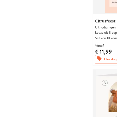
Citrusfeest
Uitnodigingen
keuze uit 3 pa
Set van 10 kaa
Vanaf
€ 11,99
offers
Elke dag 