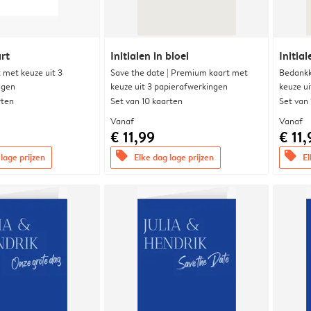
rt
Initialen in bloei
Initial
met keuze uit 3
Save the date | Premium kaart met
Bedankk
ngen
keuze uit 3 papierafwerkingen
keuze u
rten
Set van 10 kaarten
Set van
Vanaf
Vanaf
€ 11,99
€ 11,
offers
offers
lage prijzen
Elke dag lage prijzen
El