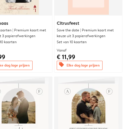
naas
Citrusfeest
aarten | Premium kaart met
Save the date | Premium kaart met
it 3 papierafwerkingen
keuze uit 3 papierafwerkingen
 10 kaarten
Set van 10 kaarten
Vanaf
99
€ 11,99
offers
ke dag lage prijzen
Elke dag lage prijzen