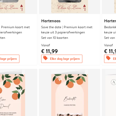
Hartenaas
Harte
 | Premium kaart met
Save the date | Premium kaart met
Bedankk
pierafwerkingen
keuze uit 3 papierafwerkingen
keuze u
rten
Set van 10 kaarten
Set van
Vanaf
Vanaf
€ 11,99
€ 11,
offers
offers
lage prijzen
Elke dag lage prijzen
El