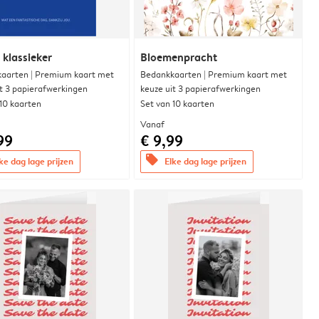
 klassieker
Bloemenpracht
aarten | Premium kaart met
Bedankkaarten | Premium kaart met
it 3 papierafwerkingen
keuze uit 3 papierafwerkingen
 10 kaarten
Set van 10 kaarten
Vanaf
99
€ 9,99
offers
ke dag lage prijzen
Elke dag lage prijzen