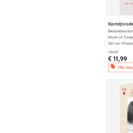
Karmijnrod
Bedankkaarten
keuze uit 3 pa
Set van 10 kaa
Vanaf
€ 11,99
offers
Elke dag 