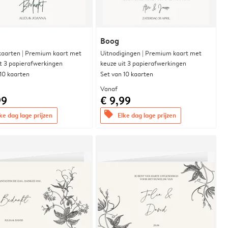
Boog
aarten | Premium kaart met
Uitnodigingen | Premium kaart met
it 3 papierafwerkingen
keuze uit 3 papierafwerkingen
 10 kaarten
Set van 10 kaarten
Vanaf
99
€ 9,99
offers
ke dag lage prijzen
Elke dag lage prijzen