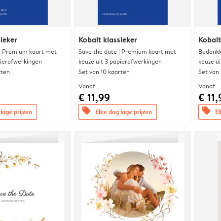
ieker
Kobalt klassieker
Kobalt
 | Premium kaart met
Save the date | Premium kaart met
Bedankk
pierafwerkingen
keuze uit 3 papierafwerkingen
keuze u
rten
Set van 10 kaarten
Set van
Vanaf
Vanaf
€ 11,99
€ 11,
offers
offers
lage prijzen
Elke dag lage prijzen
El