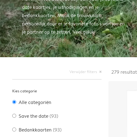
date kaartjes, je uitnodigingen en je
bedankkaarten. Maak de trouwkaart
persoonlijk door er je favoriete foto's van jou en
je partner op te zetten. Veel geluk!
Verwijder filters
279
resulta
close
Kies categorie
Alle categoriën
Save the date
(93)
Bedankkaarten
(93)