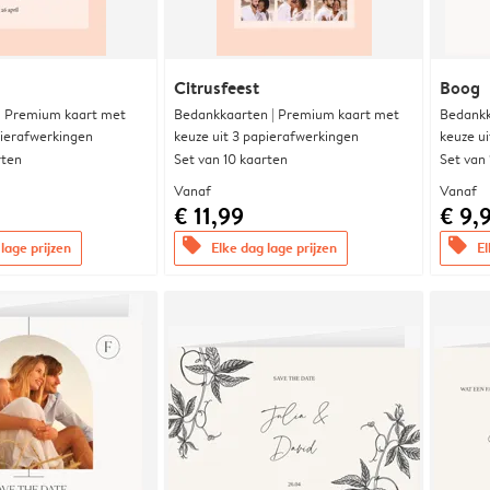
Citrusfeest
Boog
 | Premium kaart met
Bedankkaarten | Premium kaart met
Bedankk
pierafwerkingen
keuze uit 3 papierafwerkingen
keuze u
rten
Set van 10 kaarten
Set van
Vanaf
Vanaf
€ 11,99
€ 9,
offers
offers
lage prijzen
Elke dag lage prijzen
El