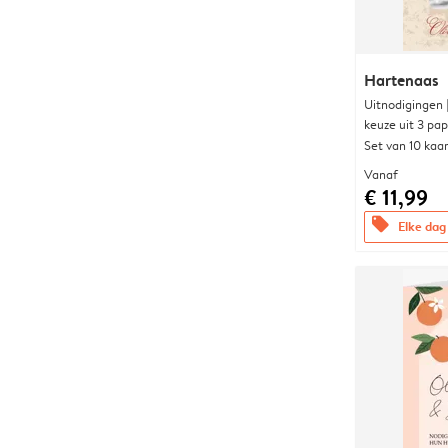
Hartenaas
Uitnodigingen
keuze uit 3 pa
Set van 10 kaa
Vanaf
€ 11,99
offers
Elke dag 