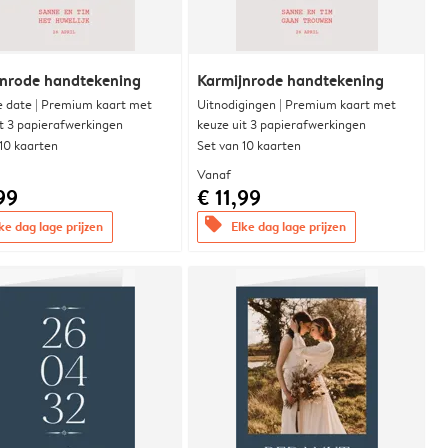
jnrode handtekening
Karmijnrode handtekening
e date | Premium kaart met
Uitnodigingen | Premium kaart met
it 3 papierafwerkingen
keuze uit 3 papierafwerkingen
 10 kaarten
Set van 10 kaarten
Vanaf
99
€ 11,99
offers
ke dag lage prijzen
Elke dag lage prijzen