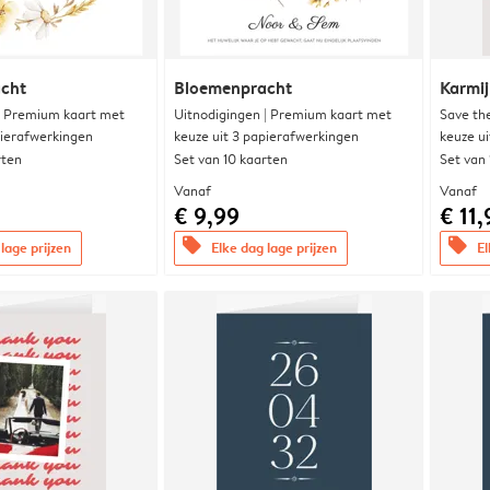
cht
Bloemenpracht
Karmi
| Premium kaart met
Uitnodigingen | Premium kaart met
Save th
pierafwerkingen
keuze uit 3 papierafwerkingen
keuze u
rten
Set van 10 kaarten
Set van
Vanaf
Vanaf
€ 9,99
€ 11,
offers
offers
lage prijzen
Elke dag lage prijzen
El