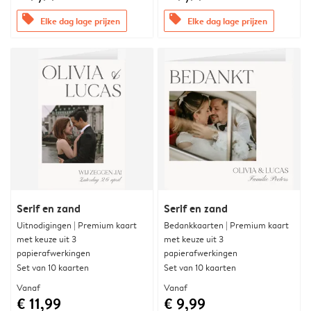
offers
offers
Elke dag lage prijzen
Elke dag lage prijzen
Serif en zand
Serif en zand
Uitnodigingen | Premium kaart
Bedankkaarten | Premium kaart
met keuze uit 3
met keuze uit 3
papierafwerkingen
papierafwerkingen
Set van 10 kaarten
Set van 10 kaarten
Vanaf
Vanaf
€ 11,99
€ 9,99