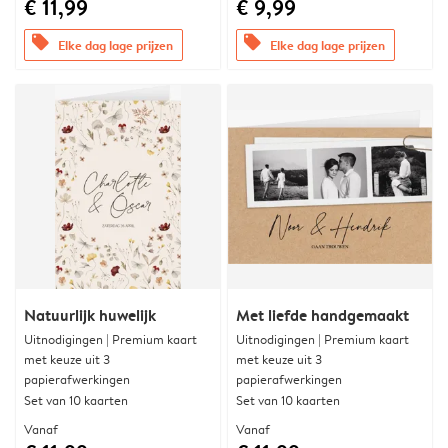
€ 11,99
€ 9,99
offers
offers
Elke dag lage prijzen
Elke dag lage prijzen
Natuurlijk huwelijk
Met liefde handgemaakt
Uitnodigingen | Premium kaart
Uitnodigingen | Premium kaart
met keuze uit 3
met keuze uit 3
papierafwerkingen
papierafwerkingen
Set van 10 kaarten
Set van 10 kaarten
Vanaf
Vanaf