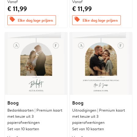
Vanaf
Vanaf
€ 11,99
€ 11,99
offers
offers
Elke dag lage prijzen
Elke dag lage prijzen
Boog
Boog
Bedankkaarten | Premium kaart
Uitnodigingen | Premium kaart
met keuze uit 3
met keuze uit 3
papierafwerkingen
papierafwerkingen
Set van 10 kaarten
Set van 10 kaarten