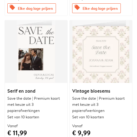
offers
offers
Elke dag lage prijzen
Elke dag lage prijzen
Serif en zand
Vintage bloesems
Save the date | Premium kaart
Save the date | Premium kaart
met keuze uit 3
met keuze uit 3
papierafwerkingen
papierafwerkingen
Set van 10 kaarten
Set van 10 kaarten
Vanaf
Vanaf
€ 11,99
€ 9,99