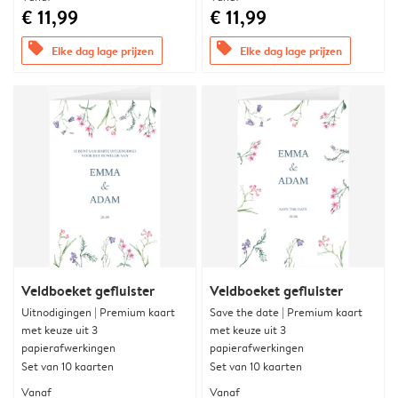
€ 11,99
€ 11,99
offers
offers
Elke dag lage prijzen
Elke dag lage prijzen
Veldboeket gefluister
Veldboeket gefluister
Uitnodigingen | Premium kaart
Save the date | Premium kaart
met keuze uit 3
met keuze uit 3
papierafwerkingen
papierafwerkingen
Set van 10 kaarten
Set van 10 kaarten
Vanaf
Vanaf