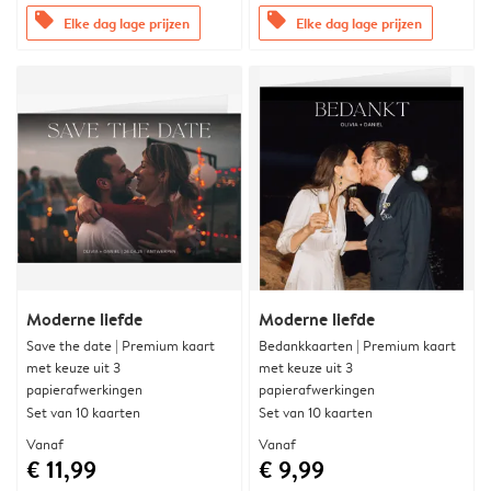
offers
offers
Elke dag lage prijzen
Elke dag lage prijzen
Moderne liefde
Moderne liefde
Save the date | Premium kaart
Bedankkaarten | Premium kaart
met keuze uit 3
met keuze uit 3
papierafwerkingen
papierafwerkingen
Set van 10 kaarten
Set van 10 kaarten
Vanaf
Vanaf
€ 11,99
€ 9,99