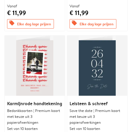
Vanaf
Vanaf
€ 11,99
€ 11,99
offers
offers
Elke dag lage prijzen
Elke dag lage prijzen
Karmijnrode handtekening
Leisteen & schreef
Bedankkaarten | Premium kaart
Save the date | Premium kaart
met keuze uit 3
met keuze uit 3
papierafwerkingen
papierafwerkingen
Set van 10 kaarten
Set van 10 kaarten