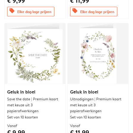
€ 9,99
€ 11,99
offers
offers
Elke dag lage prijzen
Elke dag lage prijzen
Geluk in bloei
Geluk in bloei
Save the date | Premium kaart
Uitnodigingen | Premium kaart
met keuze uit 3
met keuze uit 3
papierafwerkingen
papierafwerkingen
Set van 10 kaarten
Set van 10 kaarten
Vanaf
Vanaf
€ 9,99
€ 11,99