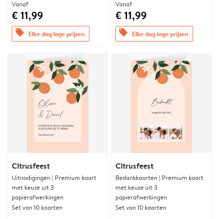
Vanaf
Vanaf
€ 11,99
€ 11,99
offers
offers
Elke dag lage prijzen
Elke dag lage prijzen
Citrusfeest
Citrusfeest
Uitnodigingen | Premium kaart
Bedankkaarten | Premium kaart
met keuze uit 3
met keuze uit 3
papierafwerkingen
papierafwerkingen
Set van 10 kaarten
Set van 10 kaarten