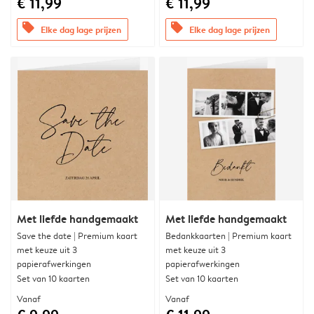
€ 11,99
€ 11,99
offers
offers
Elke dag lage prijzen
Elke dag lage prijzen
Met liefde handgemaakt
Met liefde handgemaakt
Save the date | Premium kaart
Bedankkaarten | Premium kaart
met keuze uit 3
met keuze uit 3
papierafwerkingen
papierafwerkingen
Set van 10 kaarten
Set van 10 kaarten
Vanaf
Vanaf