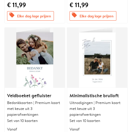
€ 11,99
€ 11,99
offers
offers
Elke dag lage prijzen
Elke dag lage prijzen
Veldboeket gefluister
Minimalistische bruiloft
Bedankkaarten | Premium kaart
Uitnodigingen | Premium kaart
met keuze uit 3
met keuze uit 3
papierafwerkingen
papierafwerkingen
Set van 10 kaarten
Set van 10 kaarten
Vanaf
Vanaf