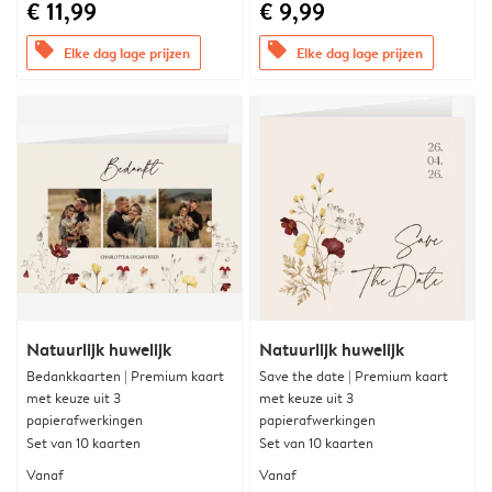
€ 11,99
€ 9,99
offers
offers
Elke dag lage prijzen
Elke dag lage prijzen
Natuurlijk huwelijk
Natuurlijk huwelijk
Bedankkaarten | Premium kaart
Save the date | Premium kaart
met keuze uit 3
met keuze uit 3
papierafwerkingen
papierafwerkingen
Set van 10 kaarten
Set van 10 kaarten
Vanaf
Vanaf