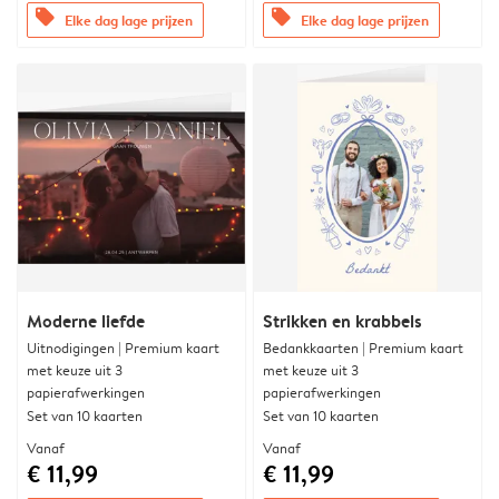
offers
offers
Elke dag lage prijzen
Elke dag lage prijzen
Moderne liefde
Strikken en krabbels
Uitnodigingen | Premium kaart
Bedankkaarten | Premium kaart
met keuze uit 3
met keuze uit 3
papierafwerkingen
papierafwerkingen
Set van 10 kaarten
Set van 10 kaarten
Vanaf
Vanaf
€ 11,99
€ 11,99