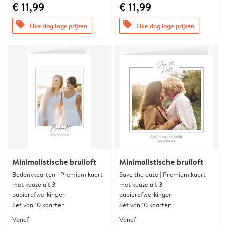
€ 11,99
€ 11,99
offers
offers
Elke dag lage prijzen
Elke dag lage prijzen
Minimalistische bruiloft
Minimalistische bruiloft
Bedankkaarten | Premium kaart
Save the date | Premium kaart
met keuze uit 3
met keuze uit 3
papierafwerkingen
papierafwerkingen
Set van 10 kaarten
Set van 10 kaarten
Vanaf
Vanaf