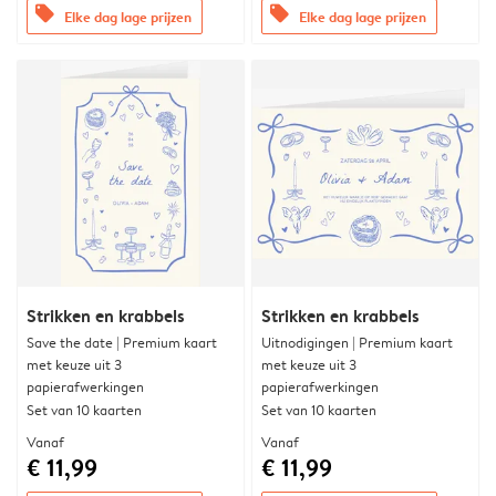
offers
offers
Elke dag lage prijzen
Elke dag lage prijzen
Strikken en krabbels
Strikken en krabbels
Save the date | Premium kaart
Uitnodigingen | Premium kaart
met keuze uit 3
met keuze uit 3
papierafwerkingen
papierafwerkingen
Set van 10 kaarten
Set van 10 kaarten
Vanaf
Vanaf
€ 11,99
€ 11,99