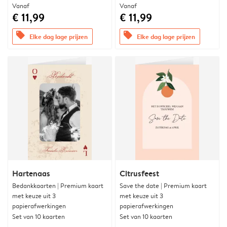
Vanaf
Vanaf
€ 11,99
€ 11,99
offers
offers
Elke dag lage prijzen
Elke dag lage prijzen
Hartenaas
Citrusfeest
Bedankkaarten | Premium kaart
Save the date | Premium kaart
met keuze uit 3
met keuze uit 3
papierafwerkingen
papierafwerkingen
Set van 10 kaarten
Set van 10 kaarten