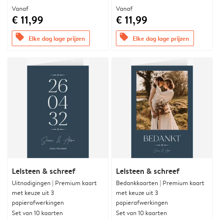
Vanaf
Vanaf
€ 11,99
€ 11,99
offers
offers
Elke dag lage prijzen
Elke dag lage prijzen
Leisteen & schreef
Leisteen & schreef
Uitnodigingen | Premium kaart
Bedankkaarten | Premium kaart
met keuze uit 3
met keuze uit 3
papierafwerkingen
papierafwerkingen
Set van 10 kaarten
Set van 10 kaarten