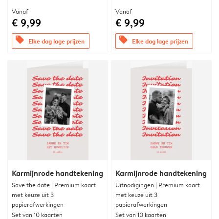
Vanaf
Vanaf
€ 9,99
€ 9,99
offers
offers
Elke dag lage prijzen
Elke dag lage prijzen
Karmijnrode handtekening
Karmijnrode handtekening
Save the date | Premium kaart
Uitnodigingen | Premium kaart
met keuze uit 3
met keuze uit 3
papierafwerkingen
papierafwerkingen
Set van 10 kaarten
Set van 10 kaarten