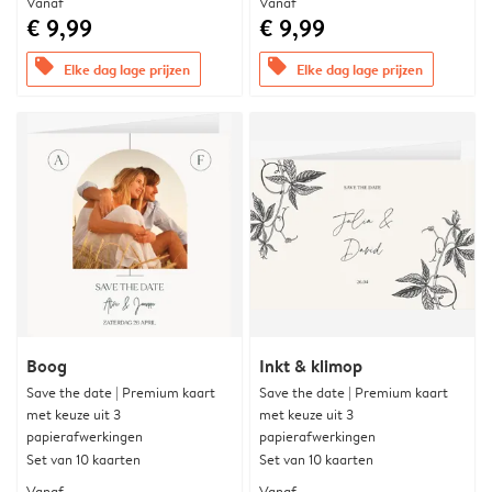
Vanaf
Vanaf
€ 9,99
€ 9,99
offers
offers
Elke dag lage prijzen
Elke dag lage prijzen
Boog
Inkt & klimop
Save the date | Premium kaart
Save the date | Premium kaart
met keuze uit 3
met keuze uit 3
papierafwerkingen
papierafwerkingen
Set van 10 kaarten
Set van 10 kaarten
Vanaf
Vanaf