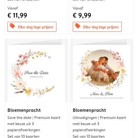
Vanaf
Vanaf
€ 11,99
€ 9,99
offers
offers
Elke dag lage prijzen
Elke dag lage prijzen
Bloemenpracht
Bloemenpracht
Save the date | Premium kaart
Uitnodigingen | Premium kaart
met keuze uit 3
met keuze uit 3
papierafwerkingen
papierafwerkingen
Set van 10 kaarten
Set van 10 kaarten