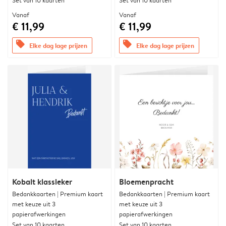
Set van 10 kaarten
Set van 10 kaarten
Vanaf
Vanaf
€ 11,99
€ 11,99
offers
offers
Elke dag lage prijzen
Elke dag lage prijzen
Kobalt klassieker
Bloemenpracht
Bedankkaarten | Premium kaart
Bedankkaarten | Premium kaart
met keuze uit 3
met keuze uit 3
papierafwerkingen
papierafwerkingen
Set van 10 kaarten
Set van 10 kaarten