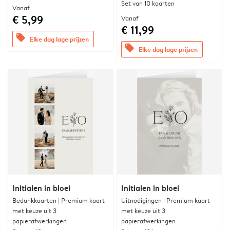
Set van 10 kaarten
Vanaf
€ 5,99
Vanaf
€ 11,99
offers
Elke dag lage prijzen
offers
Elke dag lage prijzen
Initialen in bloei
Initialen in bloei
Bedankkaarten | Premium kaart
Uitnodigingen | Premium kaart
met keuze uit 3
met keuze uit 3
papierafwerkingen
papierafwerkingen