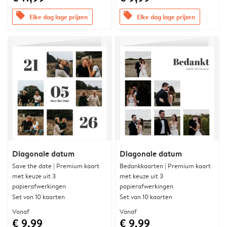
offers
offers
Elke dag lage prijzen
Elke dag lage prijzen
Diagonale datum
Diagonale datum
Save the date | Premium kaart
Bedankkaarten | Premium kaart
met keuze uit 3
met keuze uit 3
papierafwerkingen
papierafwerkingen
Set van 10 kaarten
Set van 10 kaarten
Vanaf
Vanaf
€ 9,99
€ 9,99