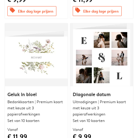
offers
offers
Elke dag lage prijzen
Elke dag lage prijzen
Geluk in bloei
Diagonale datum
Bedankkaarten | Premium kaart
Uitnodigingen | Premium kaart
met keuze uit 3
met keuze uit 3
papierafwerkingen
papierafwerkingen
Set van 10 kaarten
Set van 10 kaarten
Vanaf
Vanaf
€ 11,99
€ 9,99