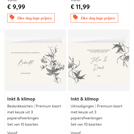
€ 9,99
€ 11,99
offers
offers
Elke dag lage prijzen
Elke dag lage prijzen
Inkt & klimop
Inkt & klimop
Bedankkaarten | Premium kaart
Uitnodigingen | Premium kaart
met keuze uit 3
met keuze uit 3
papierafwerkingen
papierafwerkingen
Set van 10 kaarten
Set van 10 kaarten
Vanaf
Vanaf