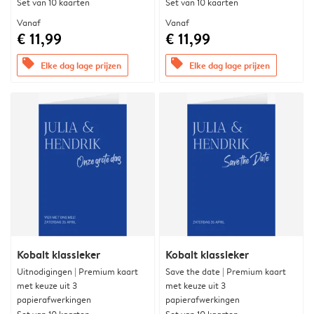
Set van 10 kaarten
Set van 10 kaarten
Vanaf
Vanaf
€ 11,99
€ 11,99
offers
offers
Elke dag lage prijzen
Elke dag lage prijzen
Kobalt klassieker
Kobalt klassieker
Uitnodigingen | Premium kaart
Save the date | Premium kaart
met keuze uit 3
met keuze uit 3
papierafwerkingen
papierafwerkingen