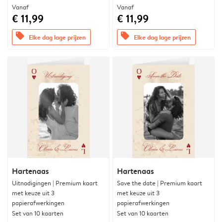
Vanaf
Vanaf
€ 11,99
€ 11,99
offers
offers
Elke dag lage prijzen
Elke dag lage prijzen
Hartenaas
Hartenaas
Uitnodigingen | Premium kaart
Save the date | Premium kaart
met keuze uit 3
met keuze uit 3
papierafwerkingen
papierafwerkingen
Set van 10 kaarten
Set van 10 kaarten