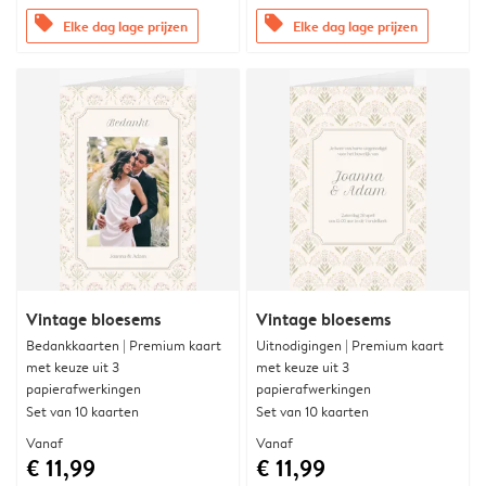
offers
offers
Elke dag lage prijzen
Elke dag lage prijzen
Vintage bloesems
Vintage bloesems
Bedankkaarten | Premium kaart
Uitnodigingen | Premium kaart
met keuze uit 3
met keuze uit 3
papierafwerkingen
papierafwerkingen
Set van 10 kaarten
Set van 10 kaarten
Vanaf
Vanaf
€ 11,99
€ 11,99