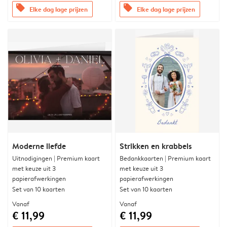
offers
offers
Elke dag lage prijzen
Elke dag lage prijzen
Moderne liefde
Strikken en krabbels
Uitnodigingen | Premium kaart
Bedankkaarten | Premium kaart
met keuze uit 3
met keuze uit 3
papierafwerkingen
papierafwerkingen
Set van 10 kaarten
Set van 10 kaarten
Vanaf
Vanaf
€ 11,99
€ 11,99