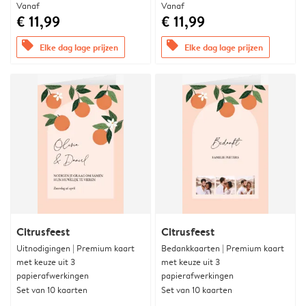
Vanaf
Vanaf
€ 11,99
€ 11,99
offers
offers
Elke dag lage prijzen
Elke dag lage prijzen
Citrusfeest
Citrusfeest
Uitnodigingen | Premium kaart
Bedankkaarten | Premium kaart
met keuze uit 3
met keuze uit 3
papierafwerkingen
papierafwerkingen
Set van 10 kaarten
Set van 10 kaarten