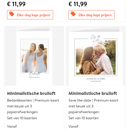
€ 11,99
€ 11,99
offers
offers
Elke dag lage prijzen
Elke dag lage prijzen
Minimalistische bruiloft
Minimalistische bruiloft
Bedankkaarten | Premium kaart
Save the date | Premium kaart
met keuze uit 3
met keuze uit 3
papierafwerkingen
papierafwerkingen
Set van 10 kaarten
Set van 10 kaarten
Vanaf
Vanaf