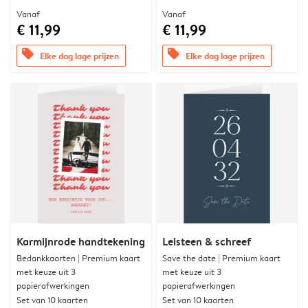
Vanaf
Vanaf
€ 11,99
€ 11,99
offers
offers
Elke dag lage prijzen
Elke dag lage prijzen
Karmijnrode handtekening
Leisteen & schreef
Bedankkaarten | Premium kaart
Save the date | Premium kaart
met keuze uit 3
met keuze uit 3
papierafwerkingen
papierafwerkingen
Set van 10 kaarten
Set van 10 kaarten