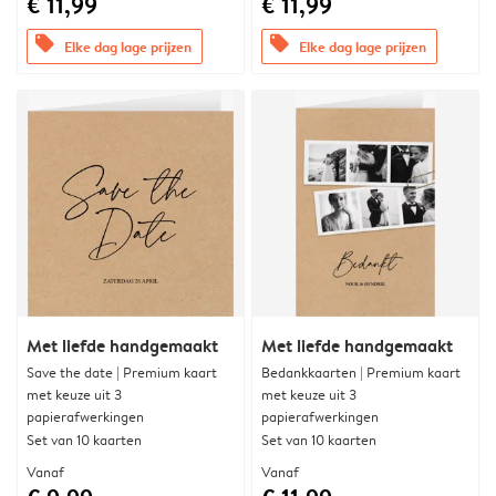
€ 11,99
€ 11,99
offers
offers
Elke dag lage prijzen
Elke dag lage prijzen
Met liefde handgemaakt
Met liefde handgemaakt
Save the date | Premium kaart
Bedankkaarten | Premium kaart
met keuze uit 3
met keuze uit 3
papierafwerkingen
papierafwerkingen
Set van 10 kaarten
Set van 10 kaarten
Vanaf
Vanaf