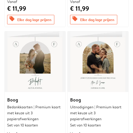
Vanaf
Vanaf
€ 11,99
€ 11,99
offers
offers
Elke dag lage prijzen
Elke dag lage prijzen
Boog
Boog
Bedankkaarten | Premium kaart
Uitnodigingen | Premium kaart
met keuze uit 3
met keuze uit 3
papierafwerkingen
papierafwerkingen
Set van 10 kaarten
Set van 10 kaarten