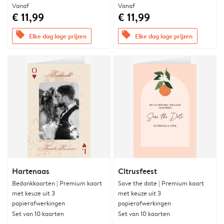
Vanaf
Vanaf
€ 11,99
€ 11,99
offers
offers
Elke dag lage prijzen
Elke dag lage prijzen
Hartenaas
Citrusfeest
Bedankkaarten | Premium kaart
Save the date | Premium kaart
met keuze uit 3
met keuze uit 3
papierafwerkingen
papierafwerkingen
Set van 10 kaarten
Set van 10 kaarten