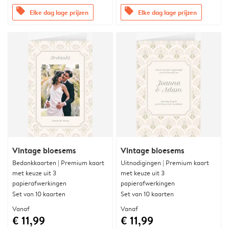
offers
offers
Elke dag lage prijzen
Elke dag lage prijzen
Vintage bloesems
Vintage bloesems
Bedankkaarten | Premium kaart
Uitnodigingen | Premium kaart
met keuze uit 3
met keuze uit 3
papierafwerkingen
papierafwerkingen
Set van 10 kaarten
Set van 10 kaarten
Vanaf
Vanaf
€ 11,99
€ 11,99