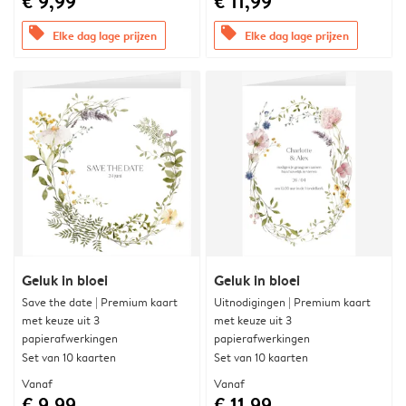
€ 9,99
€ 11,99
offers
offers
Elke dag lage prijzen
Elke dag lage prijzen
Geluk in bloei
Geluk in bloei
Save the date | Premium kaart
Uitnodigingen | Premium kaart
met keuze uit 3
met keuze uit 3
papierafwerkingen
papierafwerkingen
Set van 10 kaarten
Set van 10 kaarten
Vanaf
Vanaf
€ 9,99
€ 11,99