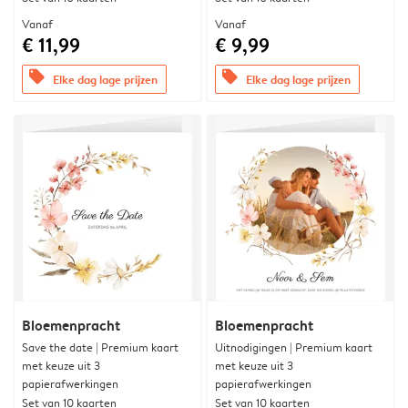
Vanaf
Vanaf
€ 11,99
€ 9,99
offers
offers
Elke dag lage prijzen
Elke dag lage prijzen
Bloemenpracht
Bloemenpracht
Save the date | Premium kaart
Uitnodigingen | Premium kaart
met keuze uit 3
met keuze uit 3
papierafwerkingen
papierafwerkingen
Set van 10 kaarten
Set van 10 kaarten