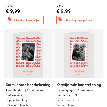
Vanaf
Vanaf
€ 9,99
€ 9,99
offers
offers
Elke dag lage prijzen
Elke dag lage prijzen
Karmijnrode handtekening
Karmijnrode handtekening
Save the date | Premium kaart
Uitnodigingen | Premium kaart
met keuze uit 3
met keuze uit 3
papierafwerkingen
papierafwerkingen
Set van 10 kaarten
Set van 10 kaarten