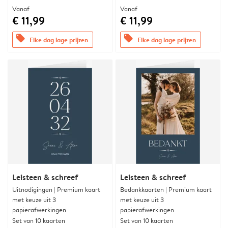
Vanaf
Vanaf
€ 11,99
€ 11,99
offers
offers
Elke dag lage prijzen
Elke dag lage prijzen
Leisteen & schreef
Leisteen & schreef
Uitnodigingen | Premium kaart
Bedankkaarten | Premium kaart
met keuze uit 3
met keuze uit 3
papierafwerkingen
papierafwerkingen
Set van 10 kaarten
Set van 10 kaarten