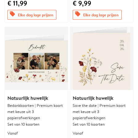
€ 11,99
€ 9,99
offers
offers
Elke dag lage prijzen
Elke dag lage prijzen
Natuurlijk huwelijk
Natuurlijk huwelijk
Bedankkaarten | Premium kaart
Save the date | Premium kaart
met keuze uit 3
met keuze uit 3
papierafwerkingen
papierafwerkingen
Set van 10 kaarten
Set van 10 kaarten
Vanaf
Vanaf