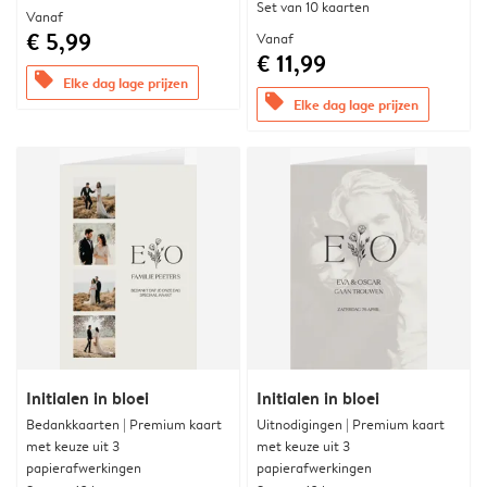
Set van 10 kaarten
Vanaf
€ 5,99
Vanaf
€ 11,99
offers
Elke dag lage prijzen
offers
Elke dag lage prijzen
Initialen in bloei
Initialen in bloei
Bedankkaarten | Premium kaart
Uitnodigingen | Premium kaart
met keuze uit 3
met keuze uit 3
papierafwerkingen
papierafwerkingen