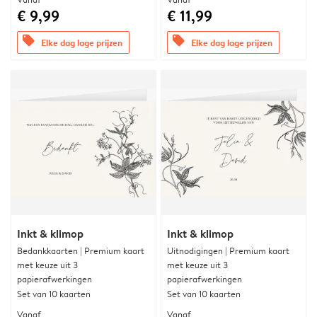
€ 9,99
€ 11,99
offers
offers
Elke dag lage prijzen
Elke dag lage prijzen
Inkt & klimop
Inkt & klimop
Bedankkaarten | Premium kaart
Uitnodigingen | Premium kaart
met keuze uit 3
met keuze uit 3
papierafwerkingen
papierafwerkingen
Set van 10 kaarten
Set van 10 kaarten
Vanaf
Vanaf