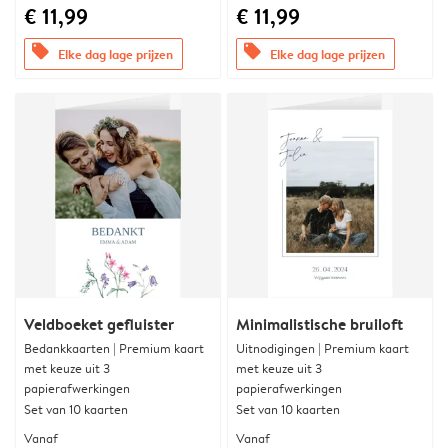
€ 11,99
€ 11,99
offers
offers
Elke dag lage prijzen
Elke dag lage prijzen
Veldboeket gefluister
Minimalistische bruiloft
Bedankkaarten | Premium kaart
Uitnodigingen | Premium kaart
met keuze uit 3
met keuze uit 3
papierafwerkingen
papierafwerkingen
Set van 10 kaarten
Set van 10 kaarten
Vanaf
Vanaf