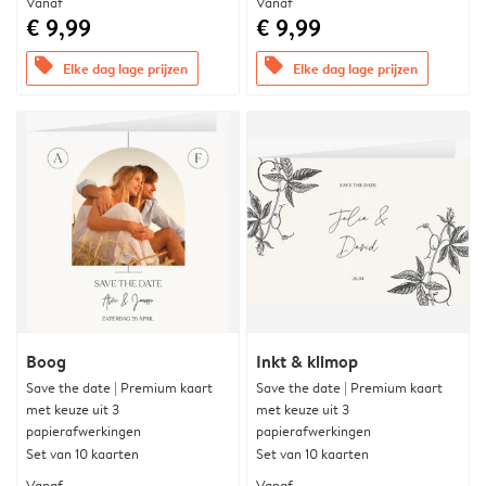
Vanaf
Vanaf
€ 9,99
€ 9,99
offers
offers
Elke dag lage prijzen
Elke dag lage prijzen
Boog
Inkt & klimop
Save the date | Premium kaart
Save the date | Premium kaart
met keuze uit 3
met keuze uit 3
papierafwerkingen
papierafwerkingen
Set van 10 kaarten
Set van 10 kaarten
Vanaf
Vanaf