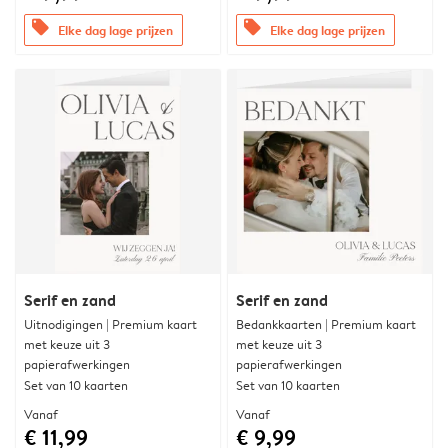
offers
offers
Elke dag lage prijzen
Elke dag lage prijzen
Serif en zand
Serif en zand
Uitnodigingen | Premium kaart
Bedankkaarten | Premium kaart
met keuze uit 3
met keuze uit 3
papierafwerkingen
papierafwerkingen
Set van 10 kaarten
Set van 10 kaarten
Vanaf
Vanaf
€ 11,99
€ 9,99