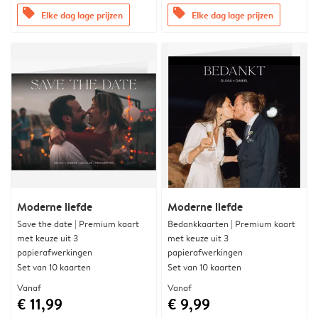
offers
offers
Elke dag lage prijzen
Elke dag lage prijzen
Moderne liefde
Moderne liefde
Save the date | Premium kaart
Bedankkaarten | Premium kaart
met keuze uit 3
met keuze uit 3
papierafwerkingen
papierafwerkingen
Set van 10 kaarten
Set van 10 kaarten
Vanaf
Vanaf
€ 11,99
€ 9,99