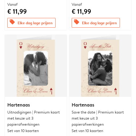
Vanaf
Vanaf
€ 11,99
€ 11,99
offers
offers
Elke dag lage prijzen
Elke dag lage prijzen
Hartenaas
Hartenaas
Uitnodigingen | Premium kaart
Save the date | Premium kaart
met keuze uit 3
met keuze uit 3
papierafwerkingen
papierafwerkingen
Set van 10 kaarten
Set van 10 kaarten