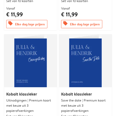
Set van 10 kaarten
Set van 10 kaarten
Vanaf
Vanaf
€ 11,99
€ 11,99
offers
offers
Elke dag lage prijzen
Elke dag lage prijzen
Kobalt klassieker
Kobalt klassieker
Uitnodigingen | Premium kaart
Save the date | Premium kaart
met keuze uit 3
met keuze uit 3
papierafwerkingen
papierafwerkingen