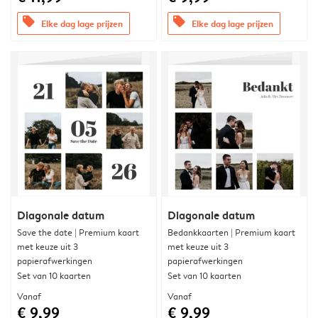
offers
offers
Elke dag lage prijzen
Elke dag lage prijzen
Diagonale datum
Diagonale datum
Save the date | Premium kaart
Bedankkaarten | Premium kaart
met keuze uit 3
met keuze uit 3
papierafwerkingen
papierafwerkingen
Set van 10 kaarten
Set van 10 kaarten
Vanaf
Vanaf
€ 9,99
€ 9,99