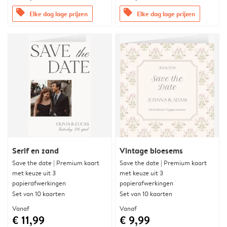
offers
offers
Elke dag lage prijzen
Elke dag lage prijzen
Serif en zand
Vintage bloesems
Save the date | Premium kaart
Save the date | Premium kaart
met keuze uit 3
met keuze uit 3
papierafwerkingen
papierafwerkingen
Set van 10 kaarten
Set van 10 kaarten
Vanaf
Vanaf
€ 11,99
€ 9,99