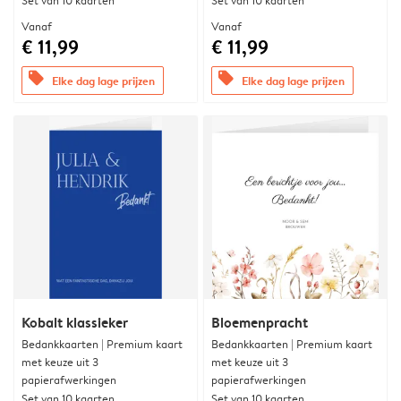
Set van 10 kaarten
Set van 10 kaarten
Vanaf
Vanaf
€ 11,99
€ 11,99
offers
offers
Elke dag lage prijzen
Elke dag lage prijzen
Kobalt klassieker
Bloemenpracht
Bedankkaarten | Premium kaart
Bedankkaarten | Premium kaart
met keuze uit 3
met keuze uit 3
papierafwerkingen
papierafwerkingen
Set van 10 kaarten
Set van 10 kaarten