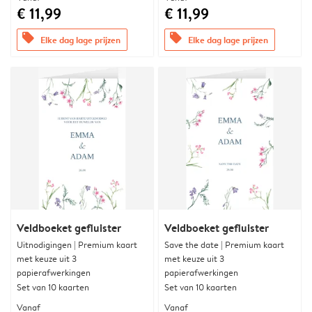
€ 11,99
€ 11,99
offers
offers
Elke dag lage prijzen
Elke dag lage prijzen
Veldboeket gefluister
Veldboeket gefluister
Uitnodigingen | Premium kaart
Save the date | Premium kaart
met keuze uit 3
met keuze uit 3
papierafwerkingen
papierafwerkingen
Set van 10 kaarten
Set van 10 kaarten
Vanaf
Vanaf