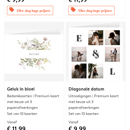
offers
offers
Elke dag lage prijzen
Elke dag lage prijzen
Geluk in bloei
Diagonale datum
Bedankkaarten | Premium kaart
Uitnodigingen | Premium kaart
met keuze uit 3
met keuze uit 3
papierafwerkingen
papierafwerkingen
Set van 10 kaarten
Set van 10 kaarten
Vanaf
Vanaf
€ 11,99
€ 9,99