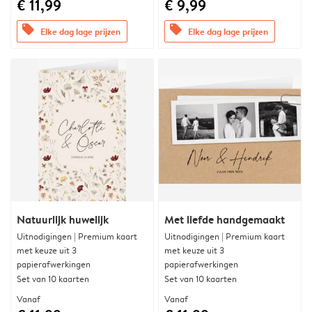
€ 11,99
€ 9,99
offers
offers
Elke dag lage prijzen
Elke dag lage prijzen
Natuurlijk huwelijk
Met liefde handgemaakt
Uitnodigingen | Premium kaart
Uitnodigingen | Premium kaart
met keuze uit 3
met keuze uit 3
papierafwerkingen
papierafwerkingen
Set van 10 kaarten
Set van 10 kaarten
Vanaf
Vanaf