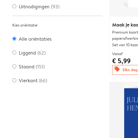
Uitnodigingen
(93)
Maak je kaa
Kies oriëntatie
Premium kaart 
papierafwerki
Alle oriëntaties
Set van 10 kaa
Liggend
(62)
Vanaf
€ 5,99
Staand
(151)
offers
Elke dag 
Vierkant
(66)