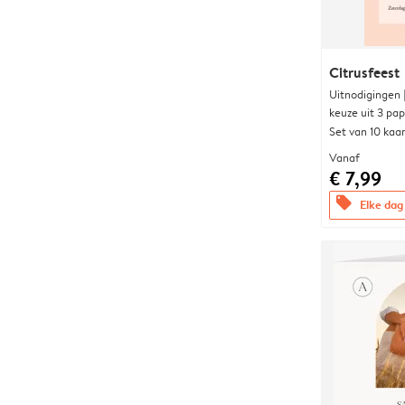
Citrusfeest
Uitnodigingen
keuze uit 3 pa
Set van 10 kaa
Vanaf
€ 7,99
offers
Elke dag 