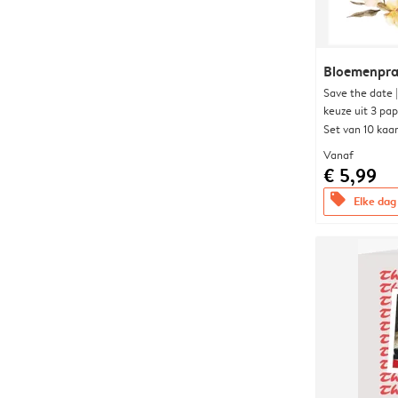
Bloemenpra
Save the date 
keuze uit 3 pa
Set van 10 kaa
Vanaf
€ 5,99
offers
Elke dag 