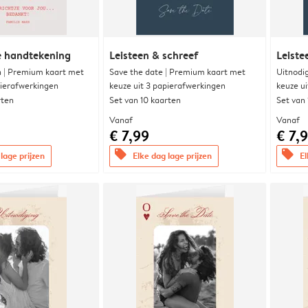
e handtekening
Leisteen & schreef
Leiste
 | Premium kaart met
Save the date | Premium kaart met
Uitnodi
pierafwerkingen
keuze uit 3 papierafwerkingen
keuze u
rten
Set van 10 kaarten
Set van
Vanaf
Vanaf
€ 7,99
€ 7,
offers
offers
lage prijzen
Elke dag lage prijzen
El