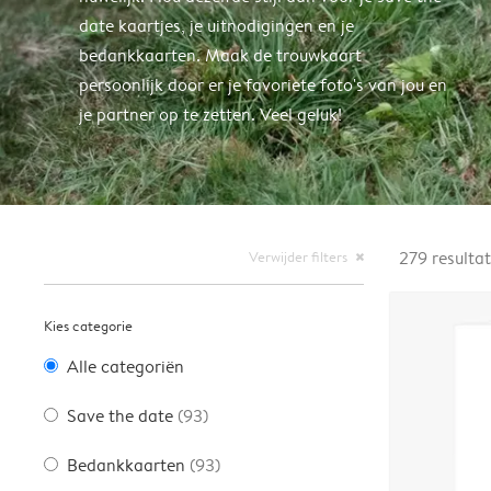
date kaartjes, je uitnodigingen en je
bedankkaarten. Maak de trouwkaart
persoonlijk door er je favoriete foto's van jou en
je partner op te zetten. Veel geluk!
Verwijder filters
279
resulta
close
Kies categorie
Alle categoriën
Save the date
(93)
Bedankkaarten
(93)