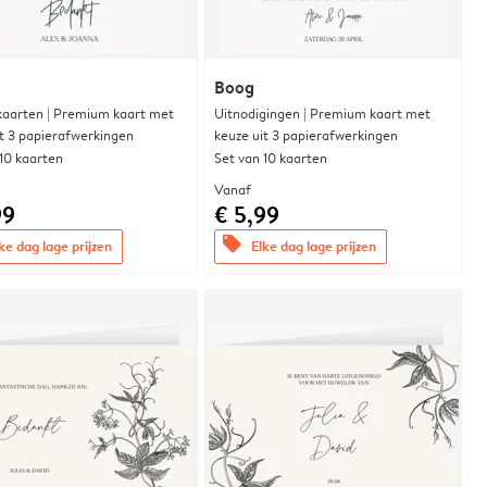
Boog
aarten | Premium kaart met
Uitnodigingen | Premium kaart met
it 3 papierafwerkingen
keuze uit 3 papierafwerkingen
 10 kaarten
Set van 10 kaarten
Vanaf
99
€ 5,99
offers
ke dag lage prijzen
Elke dag lage prijzen