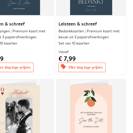
en & schreef
Leisteen & schreef
gingen | Premium kaart met
Bedankkaarten | Premium kaart met
it 3 papierafwerkingen
keuze uit 3 papierafwerkingen
 10 kaarten
Set van 10 kaarten
Vanaf
99
€ 7,99
offers
ke dag lage prijzen
Elke dag lage prijzen