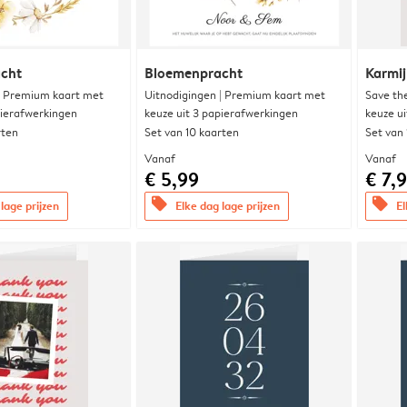
cht
Bloemenpracht
Karmi
| Premium kaart met
Uitnodigingen | Premium kaart met
Save th
pierafwerkingen
keuze uit 3 papierafwerkingen
keuze u
rten
Set van 10 kaarten
Set van
Vanaf
Vanaf
€ 5,99
€ 7,
offers
offers
lage prijzen
Elke dag lage prijzen
El