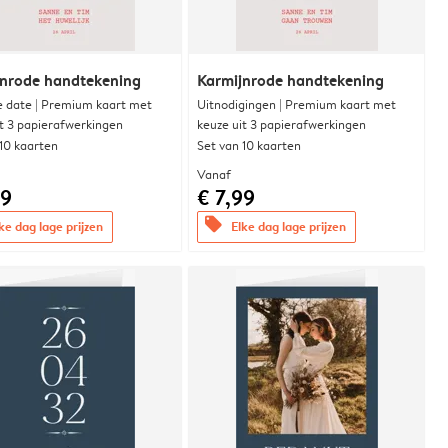
jnrode handtekening
Karmijnrode handtekening
e date | Premium kaart met
Uitnodigingen | Premium kaart met
it 3 papierafwerkingen
keuze uit 3 papierafwerkingen
 10 kaarten
Set van 10 kaarten
Vanaf
99
€ 7,99
offers
ke dag lage prijzen
Elke dag lage prijzen