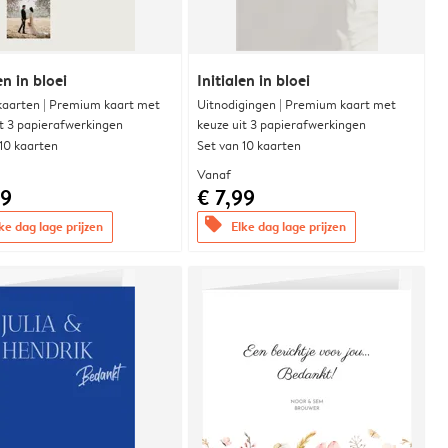
en in bloei
Initialen in bloei
aarten | Premium kaart met
Uitnodigingen | Premium kaart met
it 3 papierafwerkingen
keuze uit 3 papierafwerkingen
 10 kaarten
Set van 10 kaarten
Vanaf
99
€ 7,99
offers
ke dag lage prijzen
Elke dag lage prijzen