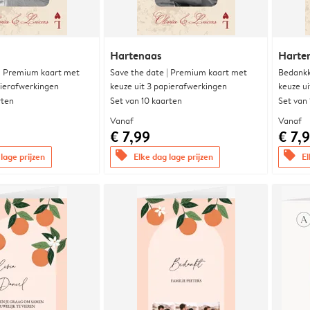
Hartenaas
Harte
 | Premium kaart met
Save the date | Premium kaart met
Bedankk
pierafwerkingen
keuze uit 3 papierafwerkingen
keuze u
rten
Set van 10 kaarten
Set van
Vanaf
Vanaf
€ 7,99
€ 7,
offers
offers
lage prijzen
Elke dag lage prijzen
El