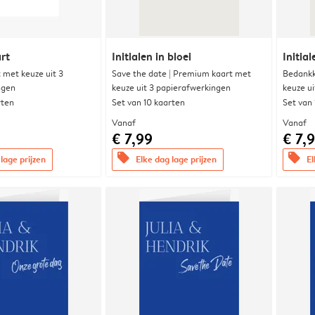
rt
Initialen in bloei
Initial
met keuze uit 3
Save the date | Premium kaart met
Bedankk
ngen
keuze uit 3 papierafwerkingen
keuze u
rten
Set van 10 kaarten
Set van
Vanaf
Vanaf
€ 7,99
€ 7,
offers
offers
lage prijzen
Elke dag lage prijzen
El