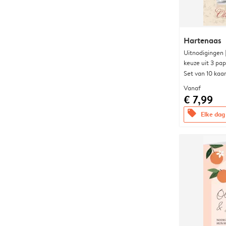
Hartenaas
Uitnodigingen
keuze uit 3 pa
Set van 10 kaa
Vanaf
€ 7,99
offers
Elke dag 