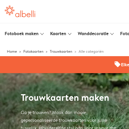
Fotoboek maken
Kaarten
Wanddecoratie
Foto
slim_arrow_down
slim_arrow_down
slim_arrow_down
Home
Fotokaarten
Trouwkaarten
Alle categoriën
offers
Elk
Trouwkaarten maken
Ga je trouwen? Maak dan mooie,
gepersonaliseerde trouwkaarten voor jullie
huwelijk. Hou dezelfde stijl aan voor je save the