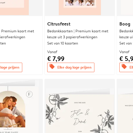
Citrusfeest
Boog
 | Premium kaart met
Bedankkaarten | Premium kaart met
Bedankk
pierafwerkingen
keuze uit 3 papierafwerkingen
keuze u
rten
Set van 10 kaarten
Set van
Vanaf
Vanaf
€ 7,99
€ 5,
offers
offers
lage prijzen
Elke dag lage prijzen
El