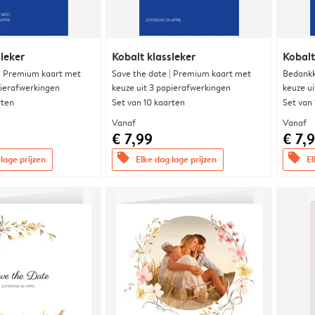
ieker
Kobalt klassieker
Kobalt
 | Premium kaart met
Save the date | Premium kaart met
Bedankk
pierafwerkingen
keuze uit 3 papierafwerkingen
keuze u
rten
Set van 10 kaarten
Set van
Vanaf
Vanaf
€ 7,99
€ 7,
offers
offers
lage prijzen
Elke dag lage prijzen
El