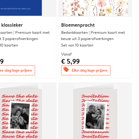
 klassieker
Bloemenpracht
aarten | Premium kaart met
Bedankkaarten | Premium kaart met
it 3 papierafwerkingen
keuze uit 3 papierafwerkingen
 10 kaarten
Set van 10 kaarten
Vanaf
99
€ 5,99
offers
ke dag lage prijzen
Elke dag lage prijzen