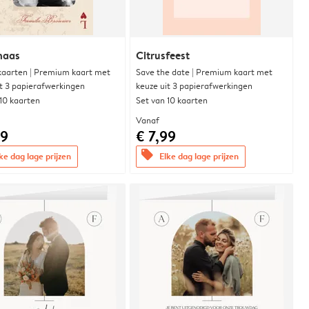
naas
Citrusfeest
aarten | Premium kaart met
Save the date | Premium kaart met
it 3 papierafwerkingen
keuze uit 3 papierafwerkingen
 10 kaarten
Set van 10 kaarten
Vanaf
99
€ 7,99
offers
ke dag lage prijzen
Elke dag lage prijzen