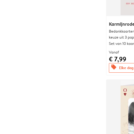
Karmijnrod
Bedankkaarten
keuze uit 3 pa
Set van 10 kaa
Vanaf
€ 7,99
offers
Elke dag 