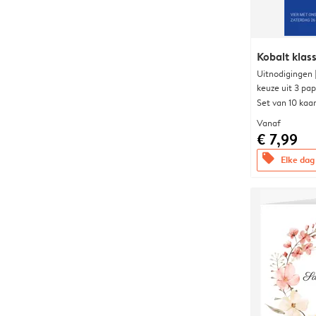
Kobalt klass
Uitnodigingen
keuze uit 3 pa
Set van 10 kaa
Vanaf
€ 7,99
offers
Elke dag 