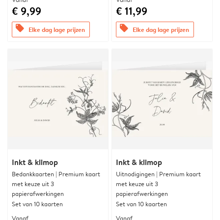
€ 9,99
€ 11,99
offers
offers
Elke dag lage prijzen
Elke dag lage prijzen
Inkt & klimop
Inkt & klimop
Bedankkaarten | Premium kaart
Uitnodigingen | Premium kaart
met keuze uit 3
met keuze uit 3
papierafwerkingen
papierafwerkingen
Set van 10 kaarten
Set van 10 kaarten
Vanaf
Vanaf