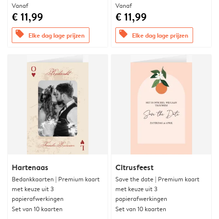
Vanaf
Vanaf
€ 11,99
€ 11,99
offers
offers
Elke dag lage prijzen
Elke dag lage prijzen
Hartenaas
Citrusfeest
Bedankkaarten | Premium kaart
Save the date | Premium kaart
met keuze uit 3
met keuze uit 3
papierafwerkingen
papierafwerkingen
Set van 10 kaarten
Set van 10 kaarten