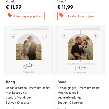
Vanaf
Vanaf
€ 11,99
€ 11,99
offers
offers
Elke dag lage prijzen
Elke dag lage prijzen
Boog
Boog
Bedankkaarten | Premium kaart
Uitnodigingen | Premium kaart
met keuze uit 3
met keuze uit 3
papierafwerkingen
papierafwerkingen
Set van 10 kaarten
Set van 10 kaarten