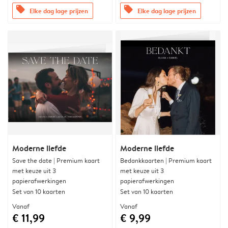
offers
offers
Elke dag lage prijzen
Elke dag lage prijzen
Moderne liefde
Moderne liefde
Save the date | Premium kaart
Bedankkaarten | Premium kaart
met keuze uit 3
met keuze uit 3
papierafwerkingen
papierafwerkingen
Set van 10 kaarten
Set van 10 kaarten
Vanaf
Vanaf
€ 11,99
€ 9,99