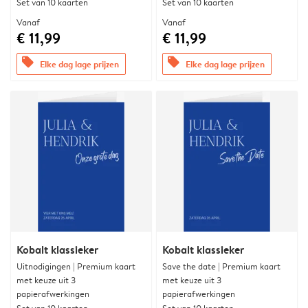
Set van 10 kaarten
Set van 10 kaarten
Vanaf
Vanaf
€ 11,99
€ 11,99
offers
offers
Elke dag lage prijzen
Elke dag lage prijzen
Kobalt klassieker
Kobalt klassieker
Uitnodigingen | Premium kaart
Save the date | Premium kaart
met keuze uit 3
met keuze uit 3
papierafwerkingen
papierafwerkingen