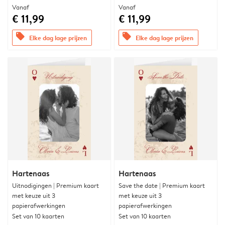
Vanaf
Vanaf
€ 11,99
€ 11,99
offers
offers
Elke dag lage prijzen
Elke dag lage prijzen
Hartenaas
Hartenaas
Uitnodigingen | Premium kaart
Save the date | Premium kaart
met keuze uit 3
met keuze uit 3
papierafwerkingen
papierafwerkingen
Set van 10 kaarten
Set van 10 kaarten