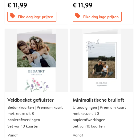
€ 11,99
€ 11,99
offers
offers
Elke dag lage prijzen
Elke dag lage prijzen
Veldboeket gefluister
Minimalistische bruiloft
Bedankkaarten | Premium kaart
Uitnodigingen | Premium kaart
met keuze uit 3
met keuze uit 3
papierafwerkingen
papierafwerkingen
Set van 10 kaarten
Set van 10 kaarten
Vanaf
Vanaf