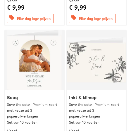
Vanaf
Vanaf
€ 9,99
€ 9,99
offers
offers
Elke dag lage prijzen
Elke dag lage prijzen
Boog
Inkt & klimop
Save the date | Premium kaart
Save the date | Premium kaart
met keuze uit 3
met keuze uit 3
papierafwerkingen
papierafwerkingen
Set van 10 kaarten
Set van 10 kaarten
Vanaf
Vanaf