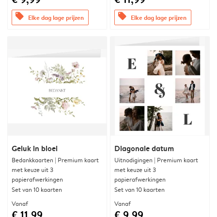
offers
offers
Elke dag lage prijzen
Elke dag lage prijzen
Geluk in bloei
Diagonale datum
Bedankkaarten | Premium kaart
Uitnodigingen | Premium kaart
met keuze uit 3
met keuze uit 3
papierafwerkingen
papierafwerkingen
Set van 10 kaarten
Set van 10 kaarten
Vanaf
Vanaf
€ 11,99
€ 9,99