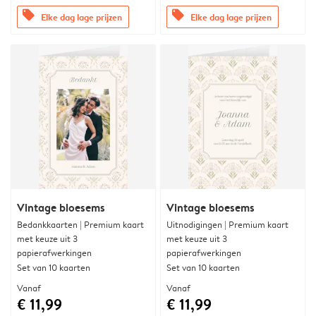
offers
offers
Elke dag lage prijzen
Elke dag lage prijzen
Vintage bloesems
Vintage bloesems
Bedankkaarten | Premium kaart
Uitnodigingen | Premium kaart
met keuze uit 3
met keuze uit 3
papierafwerkingen
papierafwerkingen
Set van 10 kaarten
Set van 10 kaarten
Vanaf
Vanaf
€ 11,99
€ 11,99