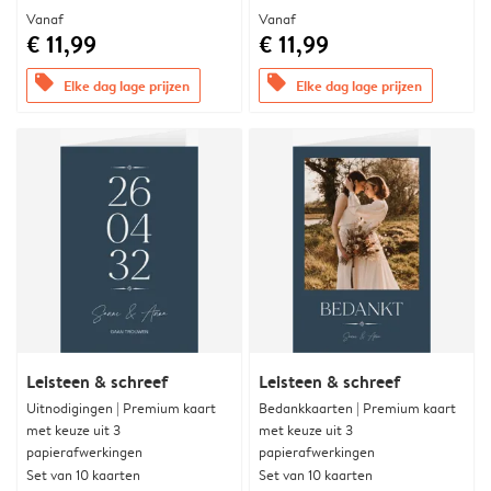
Vanaf
Vanaf
€ 11,99
€ 11,99
offers
offers
Elke dag lage prijzen
Elke dag lage prijzen
Leisteen & schreef
Leisteen & schreef
Uitnodigingen | Premium kaart
Bedankkaarten | Premium kaart
met keuze uit 3
met keuze uit 3
papierafwerkingen
papierafwerkingen
Set van 10 kaarten
Set van 10 kaarten