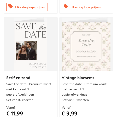
offers
offers
Elke dag lage prijzen
Elke dag lage prijzen
Serif en zand
Vintage bloesems
Save the date | Premium kaart
Save the date | Premium kaart
met keuze uit 3
met keuze uit 3
papierafwerkingen
papierafwerkingen
Set van 10 kaarten
Set van 10 kaarten
Vanaf
Vanaf
€ 11,99
€ 9,99