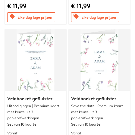
€ 11,99
€ 11,99
offers
offers
Elke dag lage prijzen
Elke dag lage prijzen
Veldboeket gefluister
Veldboeket gefluister
Uitnodigingen | Premium kaart
Save the date | Premium kaart
met keuze uit 3
met keuze uit 3
papierafwerkingen
papierafwerkingen
Set van 10 kaarten
Set van 10 kaarten
Vanaf
Vanaf