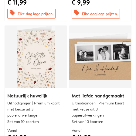
€ 11,99
€ 9,99
offers
offers
Elke dag lage prijzen
Elke dag lage prijzen
Natuurlijk huwelijk
Met liefde handgemaakt
Uitnodigingen | Premium kaart
Uitnodigingen | Premium kaart
met keuze uit 3
met keuze uit 3
papierafwerkingen
papierafwerkingen
Set van 10 kaarten
Set van 10 kaarten
Vanaf
Vanaf