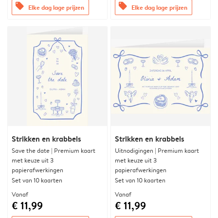
offers
offers
Elke dag lage prijzen
Elke dag lage prijzen
Strikken en krabbels
Strikken en krabbels
Save the date | Premium kaart
Uitnodigingen | Premium kaart
met keuze uit 3
met keuze uit 3
papierafwerkingen
papierafwerkingen
Set van 10 kaarten
Set van 10 kaarten
Vanaf
Vanaf
€ 11,99
€ 11,99