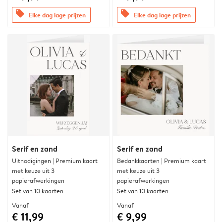
offers
offers
Elke dag lage prijzen
Elke dag lage prijzen
Serif en zand
Serif en zand
Uitnodigingen | Premium kaart
Bedankkaarten | Premium kaart
met keuze uit 3
met keuze uit 3
papierafwerkingen
papierafwerkingen
Set van 10 kaarten
Set van 10 kaarten
Vanaf
Vanaf
€ 11,99
€ 9,99