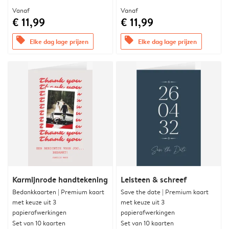
Vanaf
Vanaf
€ 11,99
€ 11,99
offers
offers
Elke dag lage prijzen
Elke dag lage prijzen
Karmijnrode handtekening
Leisteen & schreef
Bedankkaarten | Premium kaart
Save the date | Premium kaart
met keuze uit 3
met keuze uit 3
papierafwerkingen
papierafwerkingen
Set van 10 kaarten
Set van 10 kaarten