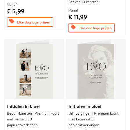
Set van 10 kaarten
Vanaf
€ 5,99
Vanaf
€ 11,99
offers
Elke dag lage prijzen
offers
Elke dag lage prijzen
Initialen in bloei
Initialen in bloei
Bedankkaarten | Premium kaart
Uitnodigingen | Premium kaart
met keuze uit 3
met keuze uit 3
papierafwerkingen
papierafwerkingen