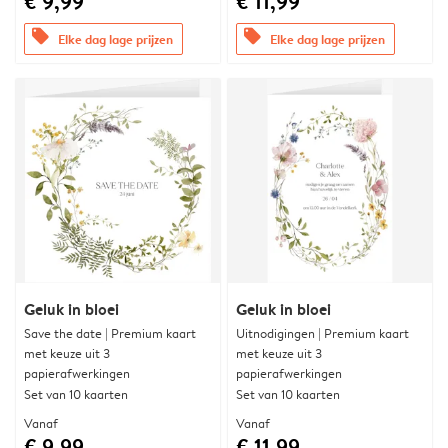
€ 9,99
€ 11,99
offers
offers
Elke dag lage prijzen
Elke dag lage prijzen
Geluk in bloei
Geluk in bloei
Save the date | Premium kaart
Uitnodigingen | Premium kaart
met keuze uit 3
met keuze uit 3
papierafwerkingen
papierafwerkingen
Set van 10 kaarten
Set van 10 kaarten
Vanaf
Vanaf
€ 9,99
€ 11,99