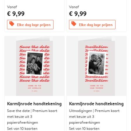
Vanaf
Vanaf
€ 9,99
€ 9,99
offers
offers
Elke dag lage prijzen
Elke dag lage prijzen
Karmijnrode handtekening
Karmijnrode handtekening
Save the date | Premium kaart
Uitnodigingen | Premium kaart
met keuze uit 3
met keuze uit 3
papierafwerkingen
papierafwerkingen
Set van 10 kaarten
Set van 10 kaarten