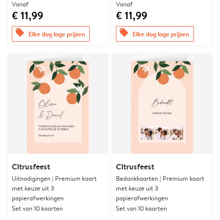
Vanaf
Vanaf
€ 11,99
€ 11,99
offers
offers
Elke dag lage prijzen
Elke dag lage prijzen
Citrusfeest
Citrusfeest
Uitnodigingen | Premium kaart
Bedankkaarten | Premium kaart
met keuze uit 3
met keuze uit 3
papierafwerkingen
papierafwerkingen
Set van 10 kaarten
Set van 10 kaarten