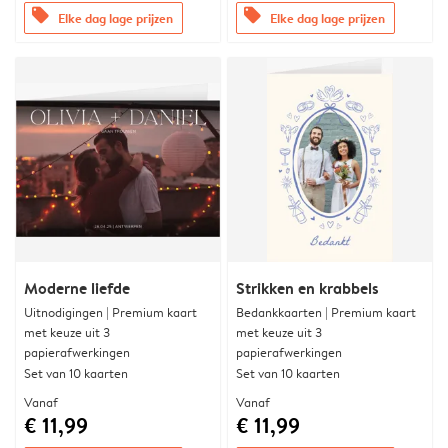
offers
offers
Elke dag lage prijzen
Elke dag lage prijzen
Moderne liefde
Strikken en krabbels
Uitnodigingen | Premium kaart
Bedankkaarten | Premium kaart
met keuze uit 3
met keuze uit 3
papierafwerkingen
papierafwerkingen
Set van 10 kaarten
Set van 10 kaarten
Vanaf
Vanaf
€ 11,99
€ 11,99