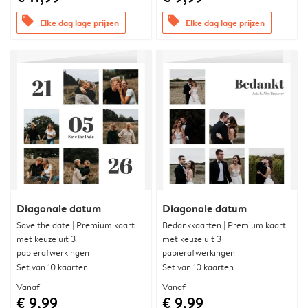
offers
offers
Elke dag lage prijzen
Elke dag lage prijzen
Diagonale datum
Diagonale datum
Save the date | Premium kaart
Bedankkaarten | Premium kaart
met keuze uit 3
met keuze uit 3
papierafwerkingen
papierafwerkingen
Set van 10 kaarten
Set van 10 kaarten
Vanaf
Vanaf
€ 9,99
€ 9,99