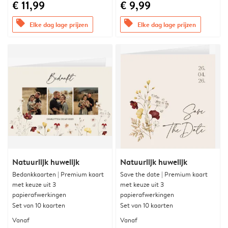
€ 11,99
€ 9,99
offers
offers
Elke dag lage prijzen
Elke dag lage prijzen
Natuurlijk huwelijk
Natuurlijk huwelijk
Bedankkaarten | Premium kaart
Save the date | Premium kaart
met keuze uit 3
met keuze uit 3
papierafwerkingen
papierafwerkingen
Set van 10 kaarten
Set van 10 kaarten
Vanaf
Vanaf