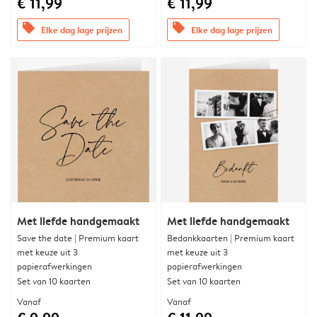
€ 11,99
€ 11,99
offers
offers
Elke dag lage prijzen
Elke dag lage prijzen
Met liefde handgemaakt
Met liefde handgemaakt
Save the date | Premium kaart
Bedankkaarten | Premium kaart
met keuze uit 3
met keuze uit 3
papierafwerkingen
papierafwerkingen
Set van 10 kaarten
Set van 10 kaarten
Vanaf
Vanaf