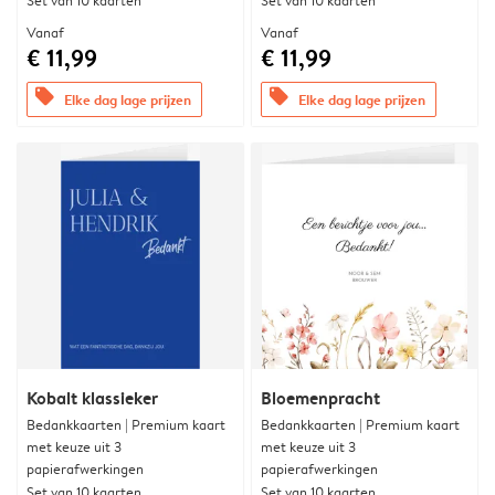
Set van 10 kaarten
Set van 10 kaarten
Vanaf
Vanaf
€ 11,99
€ 11,99
offers
offers
Elke dag lage prijzen
Elke dag lage prijzen
Kobalt klassieker
Bloemenpracht
Bedankkaarten | Premium kaart
Bedankkaarten | Premium kaart
met keuze uit 3
met keuze uit 3
papierafwerkingen
papierafwerkingen
Set van 10 kaarten
Set van 10 kaarten