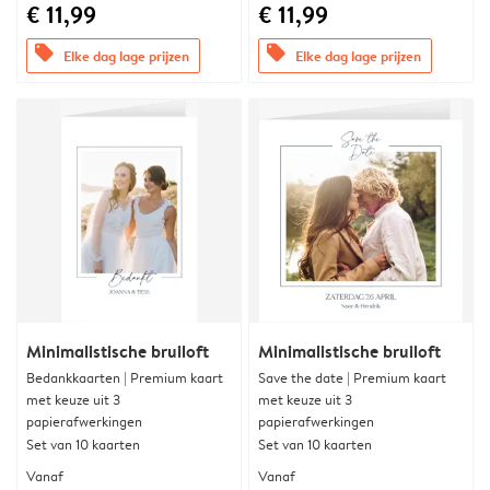
€ 11,99
€ 11,99
offers
offers
Elke dag lage prijzen
Elke dag lage prijzen
Minimalistische bruiloft
Minimalistische bruiloft
Bedankkaarten | Premium kaart
Save the date | Premium kaart
met keuze uit 3
met keuze uit 3
papierafwerkingen
papierafwerkingen
Set van 10 kaarten
Set van 10 kaarten
Vanaf
Vanaf