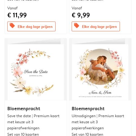
Vanaf
Vanaf
€ 11,99
€ 9,99
offers
offers
Elke dag lage prijzen
Elke dag lage prijzen
Bloemenpracht
Bloemenpracht
Save the date | Premium kaart
Uitnodigingen | Premium kaart
met keuze uit 3
met keuze uit 3
papierafwerkingen
papierafwerkingen
Set van 10 kaarten
Set van 10 kaarten