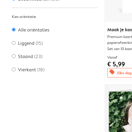
Kies oriëntatie
Maak je kaa
Alle oriëntaties
Premium kaart 
papierafwerki
Liggend
(15)
Set van 10 kaa
Staand
(23)
Vanaf
€ 5,99
Vierkant
(18)
offers
Elke dag 