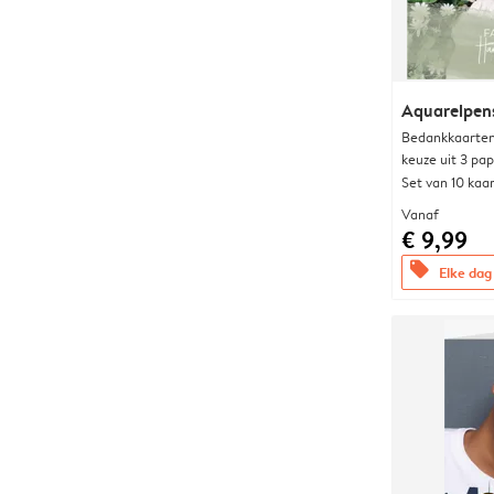
Aquarelpen
Bedankkaarten
keuze uit 3 pa
Set van 10 kaa
Vanaf
€ 9,99
offers
Elke dag 