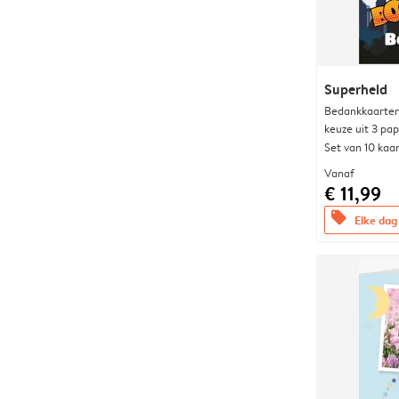
Superheld
Bedankkaarten
keuze uit 3 pa
Set van 10 kaa
Vanaf
€ 11,99
offers
Elke dag 