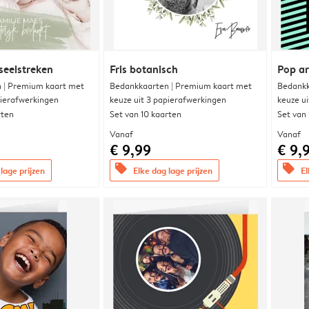
seelstreken
Fris botanisch
Pop ar
 | Premium kaart met
Bedankkaarten | Premium kaart met
Bedankk
pierafwerkingen
keuze uit 3 papierafwerkingen
keuze u
rten
Set van 10 kaarten
Set van
Vanaf
Vanaf
€ 9,99
€ 9,
offers
offers
lage prijzen
Elke dag lage prijzen
El