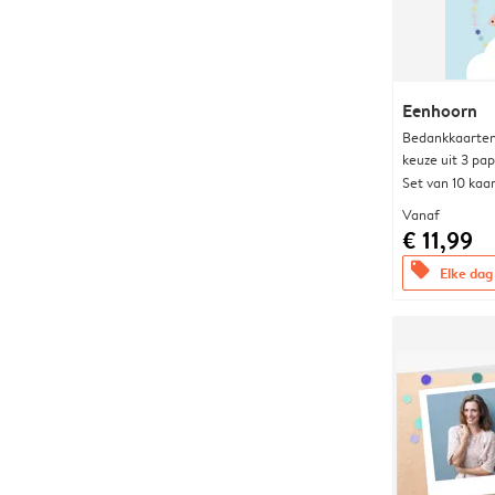
Eenhoorn
Bedankkaarten
keuze uit 3 pa
Set van 10 kaa
Vanaf
€ 11,99
offers
Elke dag 