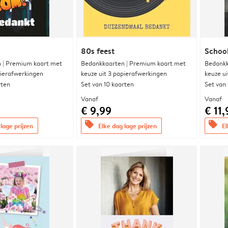
80s feest
Schoo
 | Premium kaart met
Bedankkaarten | Premium kaart met
Bedankk
pierafwerkingen
keuze uit 3 papierafwerkingen
keuze u
rten
Set van 10 kaarten
Set van
Vanaf
Vanaf
€ 9,99
€ 11,
offers
offers
lage prijzen
Elke dag lage prijzen
El