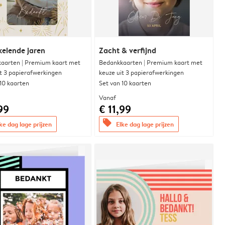
elende jaren
Zacht & verfijnd
aarten | Premium kaart met
Bedankkaarten | Premium kaart met
it 3 papierafwerkingen
keuze uit 3 papierafwerkingen
 10 kaarten
Set van 10 kaarten
Vanaf
99
€ 11,99
offers
ke dag lage prijzen
Elke dag lage prijzen