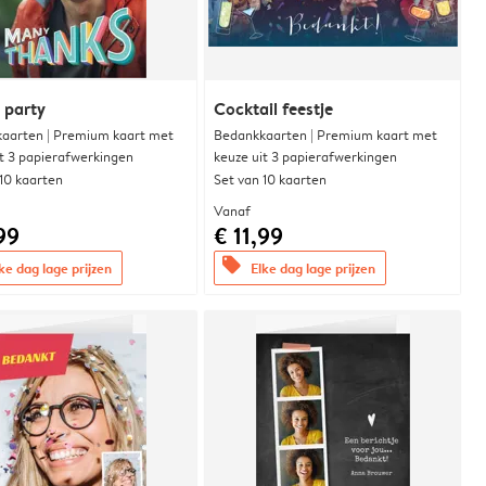
y party
Cocktail feestje
aarten | Premium kaart met
Bedankkaarten | Premium kaart met
it 3 papierafwerkingen
keuze uit 3 papierafwerkingen
 10 kaarten
Set van 10 kaarten
Vanaf
99
€ 11,99
offers
ke dag lage prijzen
Elke dag lage prijzen