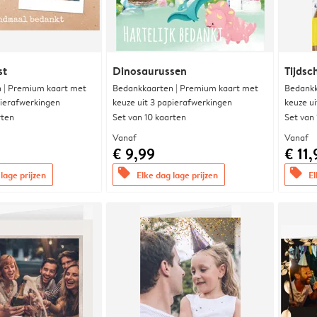
st
Dinosaurussen
Tijdsc
 | Premium kaart met
Bedankkaarten | Premium kaart met
Bedankk
pierafwerkingen
keuze uit 3 papierafwerkingen
keuze u
rten
Set van 10 kaarten
Set van
Vanaf
Vanaf
€ 9,99
€ 11,
offers
offers
lage prijzen
Elke dag lage prijzen
El