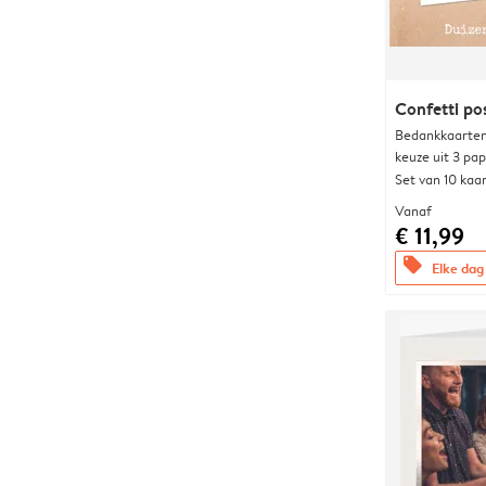
Confetti po
Bedankkaarten
keuze uit 3 pa
Set van 10 kaa
Vanaf
€ 11,99
offers
Elke dag 