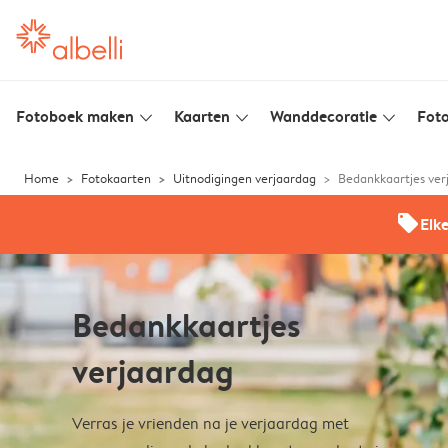
Fotoboek maken
Kaarten
Wanddecoratie
Foto
slim_arrow_down
slim_arrow_down
slim_arrow_down
Home
Fotokaarten
Uitnodigingen verjaardag
Bedankkaartjes ver
offers
Elk
Bedankkaartjes
verjaardag
Verras je vrienden na je verjaardag met