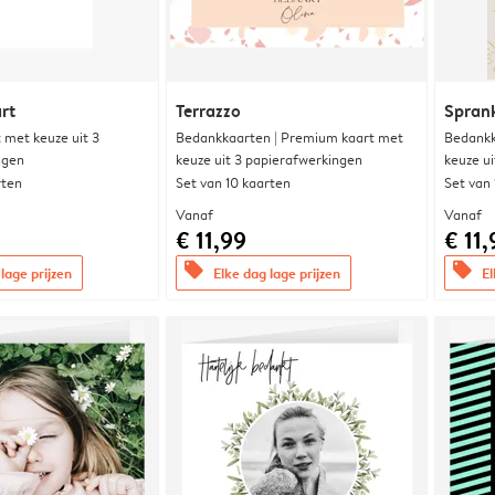
rt
Terrazzo
Sprank
met keuze uit 3
Bedankkaarten | Premium kaart met
Bedankk
ngen
keuze uit 3 papierafwerkingen
keuze u
rten
Set van 10 kaarten
Set van
Vanaf
Vanaf
€ 11,99
€ 11,
offers
offers
lage prijzen
Elke dag lage prijzen
El