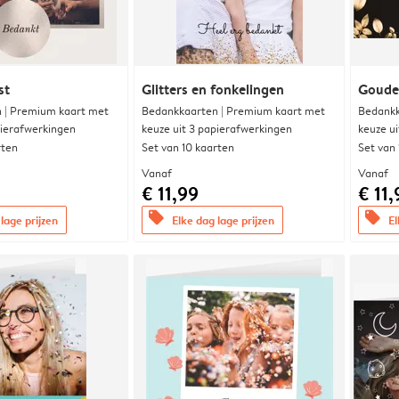
st
Glitters en fonkelingen
Goude
 | Premium kaart met
Bedankkaarten | Premium kaart met
Bedankk
pierafwerkingen
keuze uit 3 papierafwerkingen
keuze u
rten
Set van 10 kaarten
Set van
Vanaf
Vanaf
€ 11,99
€ 11,
offers
offers
lage prijzen
Elke dag lage prijzen
El