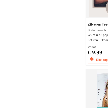
Zilveren fee
Bedankkaarten
keuze uit 3 pa
Set van 10 kaa
Vanaf
€ 9,99
offers
Elke dag 