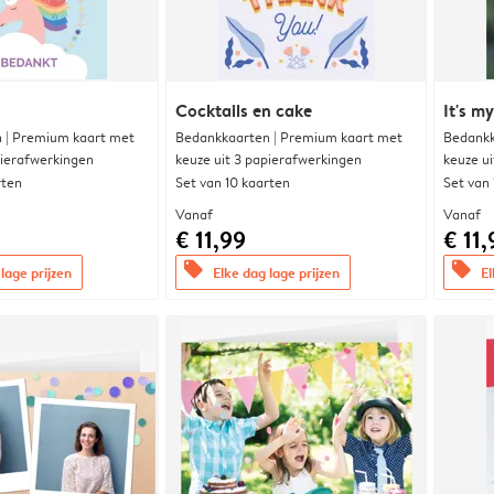
Cocktails en cake
It's m
 | Premium kaart met
Bedankkaarten | Premium kaart met
Bedankk
pierafwerkingen
keuze uit 3 papierafwerkingen
keuze u
rten
Set van 10 kaarten
Set van
Vanaf
Vanaf
€ 11,99
€ 11,
offers
offers
lage prijzen
Elke dag lage prijzen
El