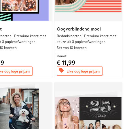
t
Oogverblindend mooi
aarten | Premium kaart met
Bedankkaarten | Premium kaart met
it 3 papierafwerkingen
keuze uit 3 papierafwerkingen
 10 kaarten
Set van 10 kaarten
Vanaf
99
€ 11,99
offers
ke dag lage prijzen
Elke dag lage prijzen