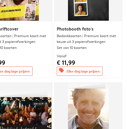
hriftcover
Photobooth foto's
aarten | Premium kaart met
Bedankkaarten | Premium kaart met
it 3 papierafwerkingen
keuze uit 3 papierafwerkingen
 10 kaarten
Set van 10 kaarten
Vanaf
99
€ 11,99
offers
ke dag lage prijzen
Elke dag lage prijzen