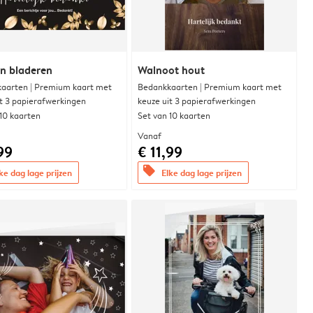
n bladeren
Walnoot hout
aarten | Premium kaart met
Bedankkaarten | Premium kaart met
it 3 papierafwerkingen
keuze uit 3 papierafwerkingen
 10 kaarten
Set van 10 kaarten
Vanaf
99
€ 11,99
offers
ke dag lage prijzen
Elke dag lage prijzen