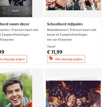
lbord naam decor
Schoolbord mijlpalen
aarten | Premium kaart met
Bedankkaarten | Premium kaart met
it 3 papierafwerkingen
keuze uit 3 papierafwerkingen
 10 kaarten
Set van 10 kaarten
Vanaf
99
€ 11,99
offers
ke dag lage prijzen
Elke dag lage prijzen