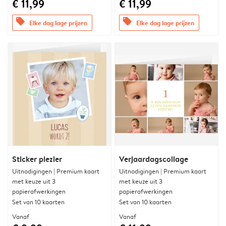
€ 11,99
€ 11,99
offers
offers
Elke dag lage prijzen
Elke dag lage prijzen
Sticker plezier
Verjaardagscollage
Uitnodigingen | Premium kaart
Uitnodigingen | Premium kaart
met keuze uit 3
met keuze uit 3
papierafwerkingen
papierafwerkingen
Set van 10 kaarten
Set van 10 kaarten
Vanaf
Vanaf