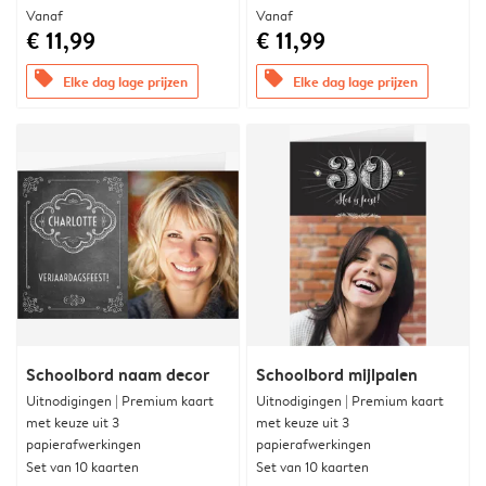
Vanaf
Vanaf
€ 11,99
€ 11,99
offers
offers
Elke dag lage prijzen
Elke dag lage prijzen
Schoolbord naam decor
Schoolbord mijlpalen
Uitnodigingen | Premium kaart
Uitnodigingen | Premium kaart
met keuze uit 3
met keuze uit 3
papierafwerkingen
papierafwerkingen
Set van 10 kaarten
Set van 10 kaarten