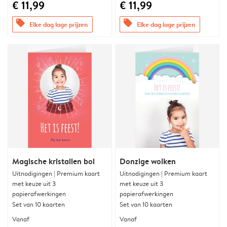
€ 11,99
€ 11,99
offers
offers
Elke dag lage prijzen
Elke dag lage prijzen
Magische kristallen bol
Donzige wolken
Uitnodigingen | Premium kaart
Uitnodigingen | Premium kaart
met keuze uit 3
met keuze uit 3
papierafwerkingen
papierafwerkingen
Set van 10 kaarten
Set van 10 kaarten
Vanaf
Vanaf