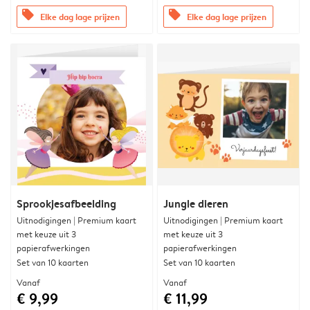
offers
offers
Elke dag lage prijzen
Elke dag lage prijzen
Sprookjesafbeelding
Jungle dieren
Uitnodigingen | Premium kaart
Uitnodigingen | Premium kaart
met keuze uit 3
met keuze uit 3
papierafwerkingen
papierafwerkingen
Set van 10 kaarten
Set van 10 kaarten
Vanaf
Vanaf
€ 9,99
€ 11,99