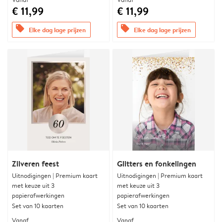
€ 11,99
€ 11,99
offers
offers
Elke dag lage prijzen
Elke dag lage prijzen
Zilveren feest
Glitters en fonkelingen
Uitnodigingen | Premium kaart
Uitnodigingen | Premium kaart
met keuze uit 3
met keuze uit 3
papierafwerkingen
papierafwerkingen
Set van 10 kaarten
Set van 10 kaarten
Vanaf
Vanaf