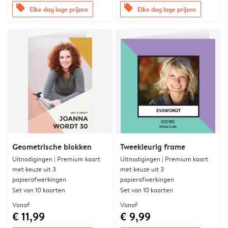
offers
offers
Elke dag lage prijzen
Elke dag lage prijzen
Geometrische blokken
Tweekleurig frame
Uitnodigingen | Premium kaart
Uitnodigingen | Premium kaart
met keuze uit 3
met keuze uit 3
papierafwerkingen
papierafwerkingen
Set van 10 kaarten
Set van 10 kaarten
Vanaf
Vanaf
€ 11,99
€ 9,99