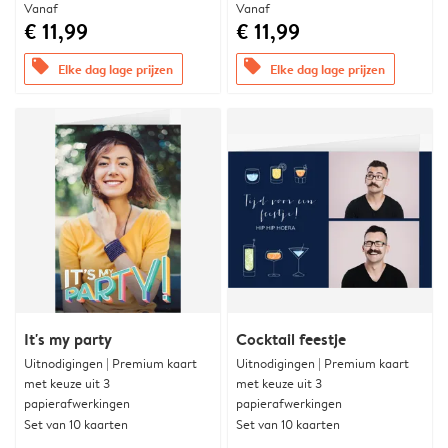
Vanaf
Vanaf
€ 11,99
€ 11,99
offers
offers
Elke dag lage prijzen
Elke dag lage prijzen
It's my party
Cocktail feestje
Uitnodigingen | Premium kaart
Uitnodigingen | Premium kaart
met keuze uit 3
met keuze uit 3
papierafwerkingen
papierafwerkingen
Set van 10 kaarten
Set van 10 kaarten