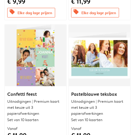
€ 9,99
€ 11,99
offers
offers
Elke dag lage prijzen
Elke dag lage prijzen
Confetti feest
Pastelblauwe teksbox
Uitnodigingen | Premium kaart
Uitnodigingen | Premium kaart
met keuze uit 3
met keuze uit 3
papierafwerkingen
papierafwerkingen
Set van 10 kaarten
Set van 10 kaarten
Vanaf
Vanaf