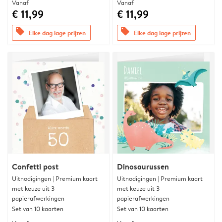
Vanaf
Vanaf
€ 11,99
€ 11,99
offers
offers
Elke dag lage prijzen
Elke dag lage prijzen
Confetti post
Dinosaurussen
Uitnodigingen | Premium kaart
Uitnodigingen | Premium kaart
met keuze uit 3
met keuze uit 3
papierafwerkingen
papierafwerkingen
Set van 10 kaarten
Set van 10 kaarten