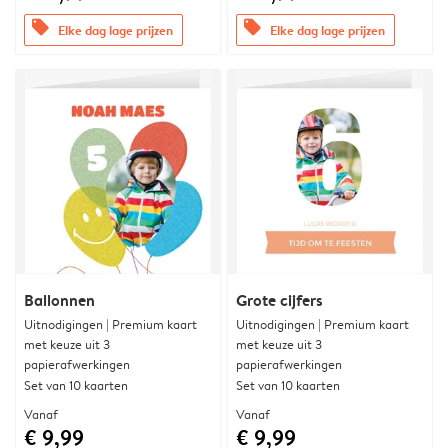
offers
offers
Elke dag lage prijzen
Elke dag lage prijzen
Ballonnen
Grote cijfers
Uitnodigingen | Premium kaart
Uitnodigingen | Premium kaart
met keuze uit 3
met keuze uit 3
papierafwerkingen
papierafwerkingen
Set van 10 kaarten
Set van 10 kaarten
Vanaf
Vanaf
€ 9,99
€ 9,99