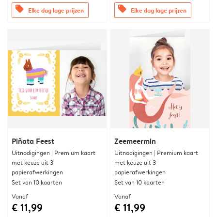
offers
offers
Elke dag lage prijzen
Elke dag lage prijzen
Piñata Feest
Zeemeermin
Uitnodigingen | Premium kaart
Uitnodigingen | Premium kaart
met keuze uit 3
met keuze uit 3
papierafwerkingen
papierafwerkingen
Set van 10 kaarten
Set van 10 kaarten
Vanaf
Vanaf
€ 11,99
€ 11,99