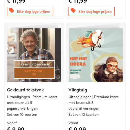
€ 11,99
€ 11,99
offers
offers
Elke dag lage prijzen
Elke dag lage prijzen
Gekleurd tekstvak
Vliegtuig
Uitnodigingen | Premium kaart
Uitnodigingen | Premium kaart
met keuze uit 3
met keuze uit 3
papierafwerkingen
papierafwerkingen
Set van 10 kaarten
Set van 10 kaarten
Vanaf
Vanaf
€ 9,99
€ 9,99