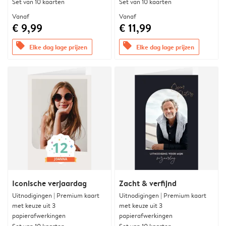
Set van 10 kaarten
Set van 10 kaarten
Vanaf
Vanaf
€ 9,99
€ 11,99
offers
offers
Elke dag lage prijzen
Elke dag lage prijzen
Iconische verjaardag
Zacht & verfijnd
Uitnodigingen | Premium kaart
Uitnodigingen | Premium kaart
met keuze uit 3
met keuze uit 3
papierafwerkingen
papierafwerkingen