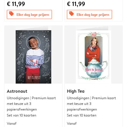
€ 11,99
€ 11,99
offers
offers
Elke dag lage prijzen
Elke dag lage prijzen
Astronaut
High Tea
Uitnodigingen | Premium kaart
Uitnodigingen | Premium kaart
met keuze uit 3
met keuze uit 3
papierafwerkingen
papierafwerkingen
Set van 10 kaarten
Set van 10 kaarten
Vanaf
Vanaf