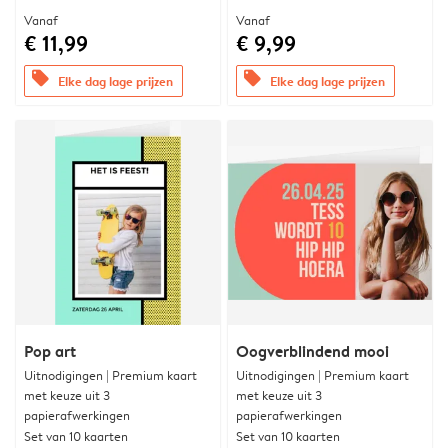
Vanaf
Vanaf
€ 11,99
€ 9,99
offers
offers
Elke dag lage prijzen
Elke dag lage prijzen
Pop art
Oogverblindend mooi
Uitnodigingen | Premium kaart
Uitnodigingen | Premium kaart
met keuze uit 3
met keuze uit 3
papierafwerkingen
papierafwerkingen
Set van 10 kaarten
Set van 10 kaarten