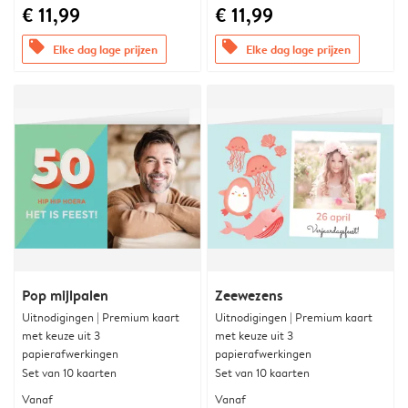
€ 11,99
€ 11,99
offers
offers
Elke dag lage prijzen
Elke dag lage prijzen
Pop mijlpalen
Zeewezens
Uitnodigingen | Premium kaart
Uitnodigingen | Premium kaart
met keuze uit 3
met keuze uit 3
papierafwerkingen
papierafwerkingen
Set van 10 kaarten
Set van 10 kaarten
Vanaf
Vanaf