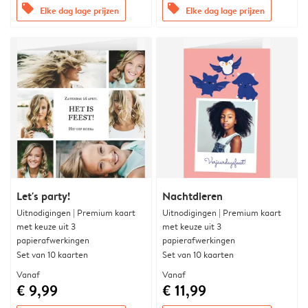
offers
offers
Elke dag lage prijzen
Elke dag lage prijzen
Let's party!
Nachtdieren
Uitnodigingen | Premium kaart
Uitnodigingen | Premium kaart
met keuze uit 3
met keuze uit 3
papierafwerkingen
papierafwerkingen
Set van 10 kaarten
Set van 10 kaarten
Vanaf
Vanaf
€ 9,99
€ 11,99