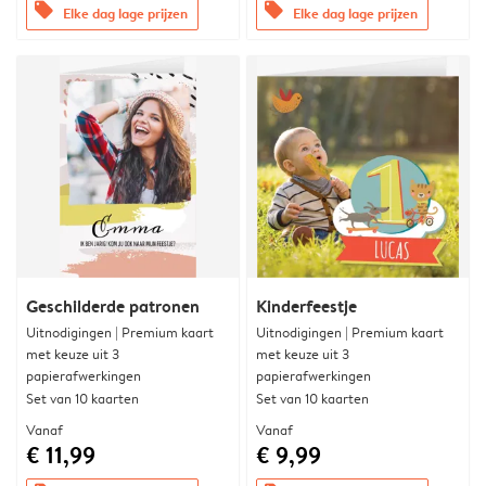
offers
offers
Elke dag lage prijzen
Elke dag lage prijzen
Geschilderde patronen
Kinderfeestje
Uitnodigingen | Premium kaart
Uitnodigingen | Premium kaart
met keuze uit 3
met keuze uit 3
papierafwerkingen
papierafwerkingen
Set van 10 kaarten
Set van 10 kaarten
Vanaf
Vanaf
€ 11,99
€ 9,99