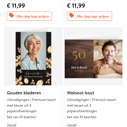
€ 11,99
€ 11,99
offers
offers
Elke dag lage prijzen
Elke dag lage prijzen
Gouden bladeren
Walnoot hout
Uitnodigingen | Premium kaart
Uitnodigingen | Premium kaart
met keuze uit 3
met keuze uit 3
papierafwerkingen
papierafwerkingen
Set van 10 kaarten
Set van 10 kaarten
Vanaf
Vanaf