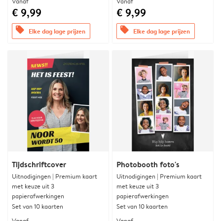
Vanaf
Vanaf
€ 9,99
€ 9,99
offers
offers
Elke dag lage prijzen
Elke dag lage prijzen
Tijdschriftcover
Photobooth foto's
Uitnodigingen | Premium kaart
Uitnodigingen | Premium kaart
met keuze uit 3
met keuze uit 3
papierafwerkingen
papierafwerkingen
Set van 10 kaarten
Set van 10 kaarten
Vanaf
Vanaf