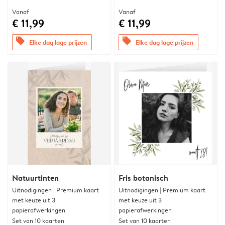
Vanaf
Vanaf
€ 11,99
€ 11,99
offers
offers
Elke dag lage prijzen
Elke dag lage prijzen
Natuurtinten
Fris botanisch
Uitnodigingen | Premium kaart
Uitnodigingen | Premium kaart
met keuze uit 3
met keuze uit 3
papierafwerkingen
papierafwerkingen
Set van 10 kaarten
Set van 10 kaarten