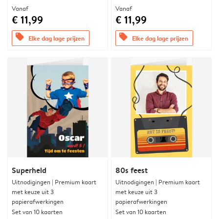
Vanaf
Vanaf
€ 11,99
€ 11,99
offers
offers
Elke dag lage prijzen
Elke dag lage prijzen
Superheld
80s feest
Uitnodigingen | Premium kaart
Uitnodigingen | Premium kaart
met keuze uit 3
met keuze uit 3
papierafwerkingen
papierafwerkingen
Set van 10 kaarten
Set van 10 kaarten