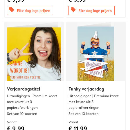
offers
offers
Elke dag lage prijzen
Elke dag lage prijzen
Verjaardagstitel
Funky verjaardag
Uitnodigingen | Premium kaart
Uitnodigingen | Premium kaart
met keuze uit 3
met keuze uit 3
papierafwerkingen
papierafwerkingen
Set van 10 kaarten
Set van 10 kaarten
Vanaf
Vanaf
€ 9,99
€ 11,99