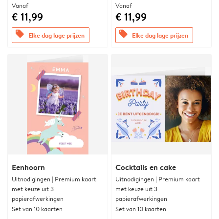
Vanaf
Vanaf
€ 11,99
€ 11,99
offers
offers
Elke dag lage prijzen
Elke dag lage prijzen
Eenhoorn
Cocktails en cake
Uitnodigingen | Premium kaart
Uitnodigingen | Premium kaart
met keuze uit 3
met keuze uit 3
papierafwerkingen
papierafwerkingen
Set van 10 kaarten
Set van 10 kaarten