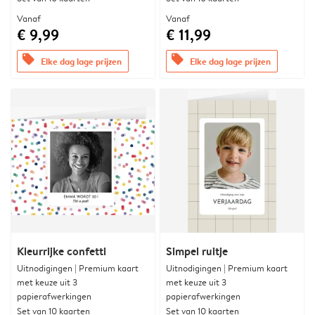
Vanaf
Vanaf
€ 9,99
€ 11,99
offers
offers
Elke dag lage prijzen
Elke dag lage prijzen
Kleurrijke confetti
Simpel ruitje
Uitnodigingen | Premium kaart
Uitnodigingen | Premium kaart
met keuze uit 3
met keuze uit 3
papierafwerkingen
papierafwerkingen
Set van 10 kaarten
Set van 10 kaarten