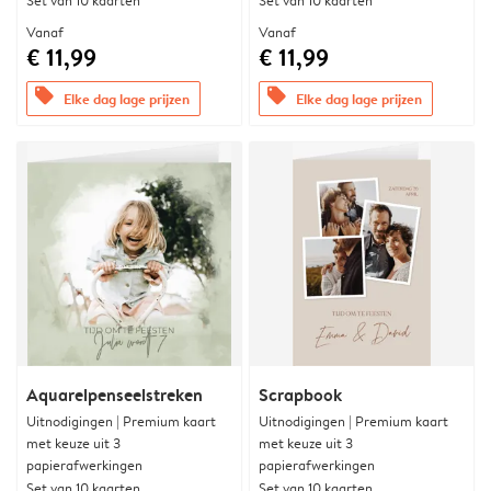
Set van 10 kaarten
Set van 10 kaarten
Vanaf
Vanaf
€ 11,99
€ 11,99
offers
offers
Elke dag lage prijzen
Elke dag lage prijzen
Aquarelpenseelstreken
Scrapbook
Uitnodigingen | Premium kaart
Uitnodigingen | Premium kaart
met keuze uit 3
met keuze uit 3
papierafwerkingen
papierafwerkingen
Set van 10 kaarten
Set van 10 kaarten