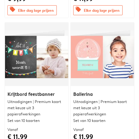
offers
offers
Elke dag lage prijzen
Elke dag lage prijzen
Krijtbord feestbanner
Ballerina
Uitnodigingen | Premium kaart
Uitnodigingen | Premium kaart
met keuze uit 3
met keuze uit 3
papierafwerkingen
papierafwerkingen
Set van 10 kaarten
Set van 10 kaarten
Vanaf
Vanaf
€ 11,99
€ 11,99