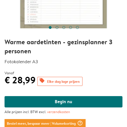
Warme aardetinten - gezinsplanner 3
personen
Fotokalender A3
Vanaf
€ 28,99
offers
Elke dag lage prijzen
Begin nu
Alle prijzen incl. BTW excl.
verzendkosten
question_mark_circle
Bestel meer, bespaar meer
| Volumekorting