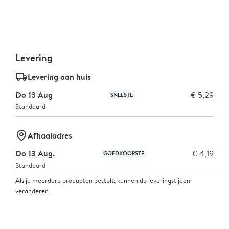
Levering
delivery_standard_v2
Levering aan huis
Do 13 Aug
€ 5,29
SNELSTE
Standaard
marker-pin
Afhaaladres
Do 13 Aug.
€ 4,19
GOEDKOOPSTE
Standaard
Als je meerdere producten bestelt, kunnen de leveringstijden
veranderen.