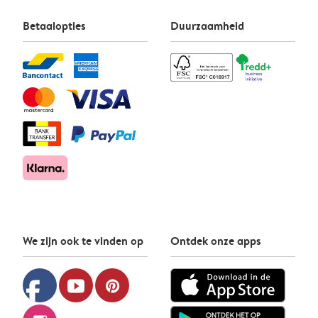
Betaalopties
Duurzaamheid
We zijn ook te vinden op
Ontdek onze apps
facebook
youtube
pinterest