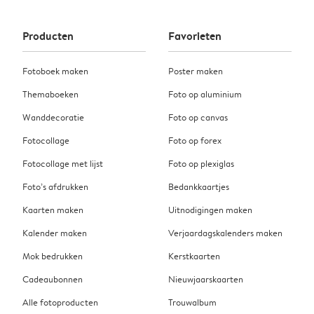
Producten
Favorieten
Fotoboek maken
Poster maken
Themaboeken
Foto op aluminium
Wanddecoratie
Foto op canvas
Fotocollage
Foto op forex
Fotocollage met lijst
Foto op plexiglas
Foto’s afdrukken
Bedankkaartjes
Kaarten maken
Uitnodigingen maken
Kalender maken
Verjaardagskalenders maken
Mok bedrukken
Kerstkaarten
Cadeaubonnen
Nieuwjaarskaarten
Alle fotoproducten
Trouwalbum