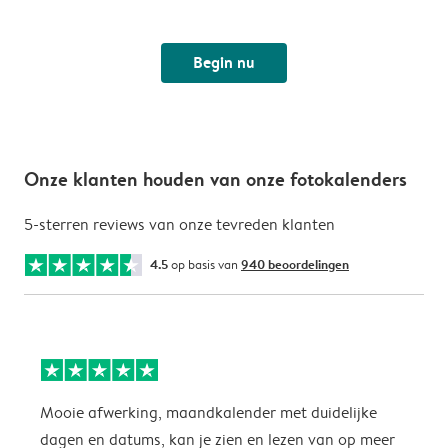
Begin nu
Onze klanten houden van onze fotokalenders
5-sterren reviews van onze tevreden klanten
4.5
op basis van
940 beoordelingen
Mooie afwerking, maandkalender met duidelijke
H
dagen en datums, kan je zien en lezen van op meer
z