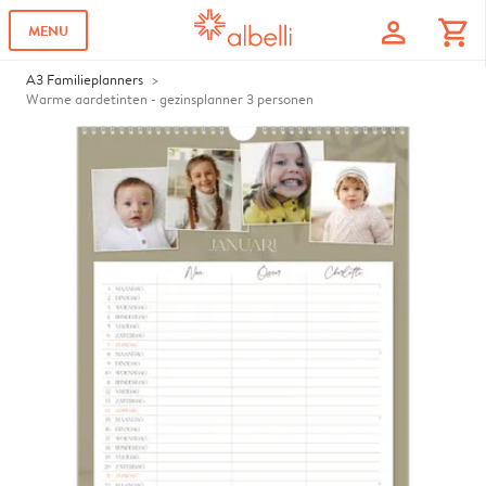
profile
shopping_cart
MENU
A3 Familieplanners
Warme aardetinten - gezinsplanner 3 personen