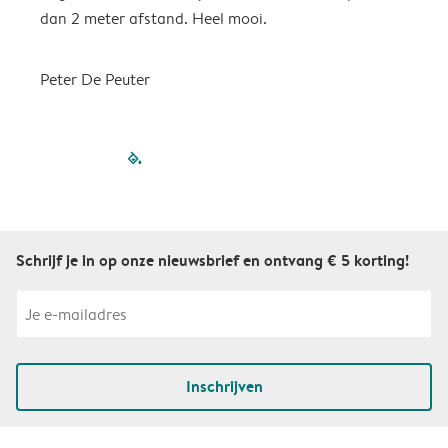
dan 2 meter afstand. Heel mooi.
Peter De Peuter
filled-pagination
outlined-paginatio
outlined-paginat
outlined-pagin
outlined-pag
outlined-p
Schrijf je in op onze nieuwsbrief en ontvang € 5 korting!
Inschrijven